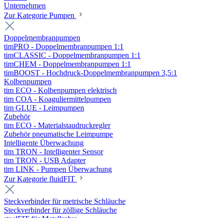
Unternehmen
Zur Kategorie Pumpen
Doppelmembranpumpen
timPRO - Doppelmembranpumpen 1:1
timCLASSIC - Doppelmembranpumpen 1:1
timCHEM - Doppelmembranpumpen 1:1
timBOOST - Hochdruck-Doppelmembranpumpen 3,5:1
Kolbenpumpen
tim ECO - Kolbenpumpen elektrisch
tim COA - Koaguliermittelpumpen
tim GLUE - Leimpumpen
Zubehör
tim ECO - Materialstaudruckregler
Zubehör pneumatische Leimpumpe
Intelligente Überwachung
tim TRON - Intelligenter Sensor
tim TRON - USB Adapter
tim LINK - Pumpen Überwachung
Zur Kategorie fluidFIT
Steckverbinder für metrische Schläuche
Steckverbinder für zöllige Schläuche