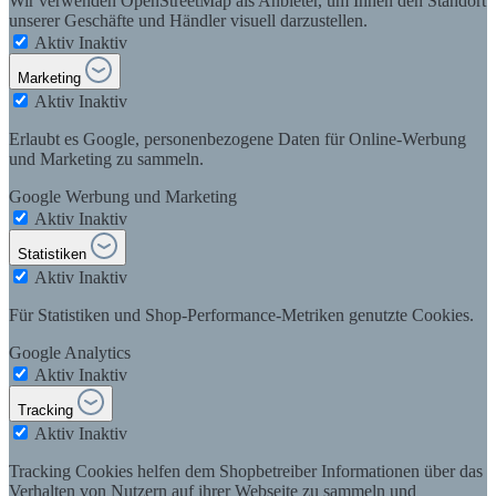
Wir verwenden OpenStreetMap als Anbieter, um Ihnen den Standort
unserer Geschäfte und Händler visuell darzustellen.
Aktiv
Inaktiv
Marketing
Aktiv
Inaktiv
Erlaubt es Google, personenbezogene Daten für Online-Werbung
und Marketing zu sammeln.
Google Werbung und Marketing
Aktiv
Inaktiv
Statistiken
Aktiv
Inaktiv
Für Statistiken und Shop-Performance-Metriken genutzte Cookies.
Google Analytics
Aktiv
Inaktiv
Tracking
Aktiv
Inaktiv
Tracking Cookies helfen dem Shopbetreiber Informationen über das
Verhalten von Nutzern auf ihrer Webseite zu sammeln und