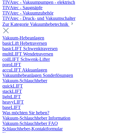
TIVAtec - Vakuumpumpen - elektrisch
TIVAtec - Saugnäpfe
TIVAtec - Vakuumzubehör
TIVAtec - Druck- und Vakuumschalter
Zur Kategorie Vakuumhebetechnik
Vakuum-Hebeanlagen
basicLift Hebetraversen
basicLIFT Schwenktraversen
multiLIFT Wendetraversen
coilLIFT Schwenk-Lifter
poroLIFT
accuLIFT Akkuanlagen
Vakuumhebeanlagen Sonderlösungen
Vakuum-Schlauchheber
quickLIFT
stackLIFT
lightLIFT
heavyLIFT
baseLIFT
Was möchten Sie heben?
Vakuum-Schlauchheber Information
Vakuum-Schlauchheber FAQ
Schlauchheber-Kontaktformular