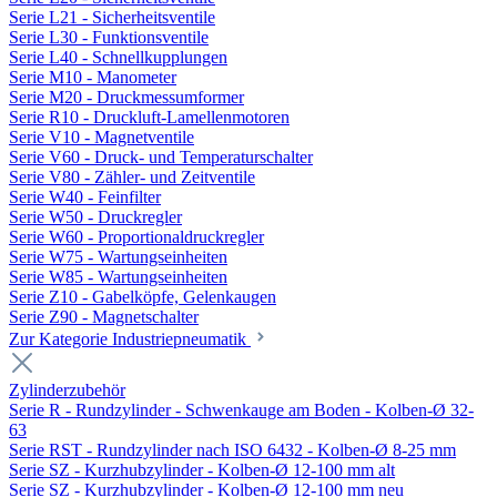
Serie L21 - Sicherheitsventile
Serie L30 - Funktionsventile
Serie L40 - Schnellkupplungen
Serie M10 - Manometer
Serie M20 - Druckmessumformer
Serie R10 - Druckluft-Lamellenmotoren
Serie V10 - Magnetventile
Serie V60 - Druck- und Temperaturschalter
Serie V80 - Zähler- und Zeitventile
Serie W40 - Feinfilter
Serie W50 - Druckregler
Serie W60 - Proportionaldruckregler
Serie W75 - Wartungseinheiten
Serie W85 - Wartungseinheiten
Serie Z10 - Gabelköpfe, Gelenkaugen
Serie Z90 - Magnetschalter
Zur Kategorie Industriepneumatik
Zylinderzubehör
Serie R - Rundzylinder - Schwenkauge am Boden - Kolben-Ø 32-
63
Serie RST - Rundzylinder nach ISO 6432 - Kolben-Ø 8-25 mm
Serie SZ - Kurzhubzylinder - Kolben-Ø 12-100 mm alt
Serie SZ - Kurzhubzylinder - Kolben-Ø 12-100 mm neu