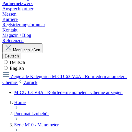
Partnernetzwerk
Ansprechpartner
Messen
Karriere
Registrierungsformular
Kontakt
Magazin / Blog
Referenzen
Menü schließen
Deutsch
Deutsch
English
Zeige alle Kategorien
M-CU-63-V4A - Rohrfedermanometer -
Chemie
Zurück
M-CU-63-V4A - Rohrfedermanometer - Chemie anzeigen
Home
Pneumatikzubehör
Serie M10 - Manometer