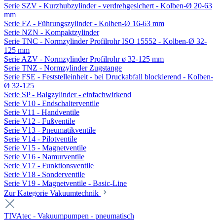
Serie SZV - Kurzhubzylinder - verdrehgesichert - Kolben-Ø 20-63
mm
Serie FZ - Führungszylinder - Kolben-Ø 16-63 mm
Serie NZN - Kompaktzylinder
Serie TNC - Normzylinder Profilrohr ISO 15552 - Kolben-Ø 32-
125 mm
Serie AZV - Normzylinder Profilrohr ø 32-125 mm
Serie TNZ - Normzylinder Zugstange
Serie FSE - Feststelleinheit - bei Druckabfall blockierend - Kolben-
Ø 32-125
Serie SP - Balgzylinder - einfachwirkend
Serie V10 - Endschalterventile
Serie V11 - Handventile
Serie V12 - Fußventile
Serie V13 - Pneumatikventile
Serie V14 - Pilotventile
Serie V15 - Magnetventile
Serie V16 - Namurventile
Serie V17 - Funktionsventile
Serie V18 - Sonderventile
Serie V19 - Magnetventile - Basic-Line
Zur Kategorie Vakuumtechnik
TIVAtec - Vakuumpumpen - pneumatisch