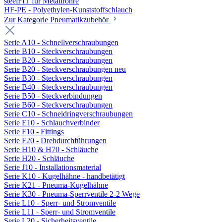
steelFIT für Metallrohre
HF-PE - Polyethylen-Kunststoffschlauch
Zur Kategorie Pneumatikzubehör
Serie A10 - Schnellverschraubungen
Serie B10 - Steckverschraubungen
Serie B20 - Steckverschraubungen
Serie B20 - Steckverschraubungen neu
Serie B30 - Steckverschraubungen
Serie B40 - Steckverschraubungen
Serie B50 - Steckverbindungen
Serie B60 - Steckverschraubungen
Serie C10 - Schneidringverschraubungen
Serie E10 - Schlauchverbinder
Serie F10 - Fittings
Serie F20 - Drehdurchführungen
Serie H10 & H70 - Schläuche
Serie H20 - Schläuche
Serie J10 - Installationsmaterial
Serie K10 - Kugelhähne - handbetätigt
Serie K21 - Pneuma-Kugelhähne
Serie K30 - Pneuma-Sperrventile 2-2 Wege
Serie L10 - Sperr- und Stromventile
Serie L11 - Sperr- und Stromventile
Serie L20 - Sicherheitsventile