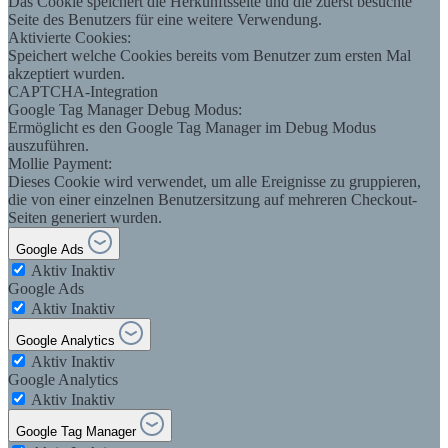
Das Cookie speichert die Herkunftsseite und die zuerst besuchte
Seite des Benutzers für eine weitere Verwendung.
Aktivierte Cookies:
Speichert welche Cookies bereits vom Benutzer zum ersten Mal
akzeptiert wurden.
CAPTCHA-Integration
Google Tag Manager Debug Modus:
Ermöglicht es den Google Tag Manager im Debug Modus
auszuführen.
Mollie Payment:
Dieses Cookie wird verwendet, um alle Ereignisse zu gruppieren,
die von einer einzelnen Benutzersitzung auf mehreren Checkout-
Seiten generiert wurden.
Google Ads
Aktiv
Inaktiv
Google Ads
Aktiv
Inaktiv
Google Analytics
Aktiv
Inaktiv
Google Analytics
Aktiv
Inaktiv
Google Tag Manager