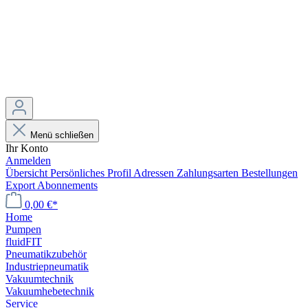
Menü schließen
Ihr Konto
Anmelden
Übersicht
Persönliches Profil
Adressen
Zahlungsarten
Bestellungen
Export
Abonnements
0,00 €*
Home
Pumpen
fluidFIT
Pneumatikzubehör
Industriepneumatik
Vakuumtechnik
Vakuumhebetechnik
Service