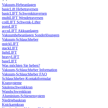
Vakuum-Hebeanlagen
basicLift Hebetraversen
basicLIFT Schwenktraversen
multiLIFT Wendetraversen
coilLIFT Schwenk-Lifter
poroLIFT
accuLIFT Akkuanlagen
Vakuumhebeanlagen Sonderlösungen
Vakuum-Schlauchheber
quickLIFT
stackLIFT
lightLIFT
heavyLIFT
baseLIFT
Was möchten Sie heben?
Vakuum-Schlauchheber Information
Vakuum-Schlauchheber FAQ
Schlauchheber-Kontaktformular
Kransysteme
Säulenschwenkkran
Wandschwenkkran
Aluminium-Schienensystem
Niedrigbaukran
Knickarmkran