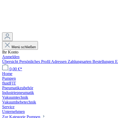
Menü schließen
Ihr Konto
Anmelden
Übersicht
Persönliches Profil
Adressen
Zahlungsarten
Bestellungen
E
0,00 €*
Home
Pumpen
fluidFIT
Pneumatikzubehör
Industriepneumatik
Vakuumtechnik
Vakuumhebetechnik
Service
Unternehmen
Zur Kategorie Pumpen