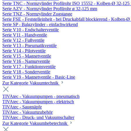
Serie TNC - Normzylinder Profilrohr ISO 15552 - Kolben-Ø 32-12
Serie AZV - Normzylinder Profilrohr ø 32-125 mm
Serie TNZ - Normzylinder Zugstange
Serie FSE - Feststelleinheit - bei Druckabfall blockierend - Kolben-
Serie SP - Balgzylinder - einfachwirkend
Serie V10 - Endschalterventile
Serie V11 - Handventile
Serie V12 - Fußventile
Serie V13 - Pneumatikventile
Serie V14 - Pilotventile
Serie V15 - Magnetventile
Serie V16 - Namurventile
Serie V17 - Funktionsventile
Serie V18 - Sonderventile
Serie V19 - Magnetventile - Basic-Line
Zur Kategorie Vakuumtechnik
TIVAtec - Vakuumpumpen - pneumatisch
TIVAtec - Vakuumpumpen - elektrisch
TIVAtec - Saugnäpfe
TIVAtec - Vakuumzubehör
TIVAtec - Druck- und Vakuumschalter
Zur Kategorie Vakuumhebetechnik