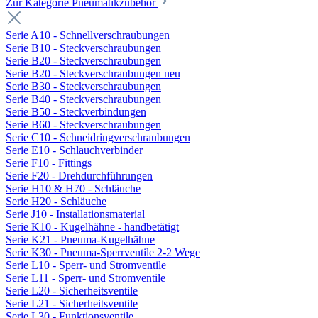
Zur Kategorie Pneumatikzubehör
Serie A10 - Schnellverschraubungen
Serie B10 - Steckverschraubungen
Serie B20 - Steckverschraubungen
Serie B20 - Steckverschraubungen neu
Serie B30 - Steckverschraubungen
Serie B40 - Steckverschraubungen
Serie B50 - Steckverbindungen
Serie B60 - Steckverschraubungen
Serie C10 - Schneidringverschraubungen
Serie E10 - Schlauchverbinder
Serie F10 - Fittings
Serie F20 - Drehdurchführungen
Serie H10 & H70 - Schläuche
Serie H20 - Schläuche
Serie J10 - Installationsmaterial
Serie K10 - Kugelhähne - handbetätigt
Serie K21 - Pneuma-Kugelhähne
Serie K30 - Pneuma-Sperrventile 2-2 Wege
Serie L10 - Sperr- und Stromventile
Serie L11 - Sperr- und Stromventile
Serie L20 - Sicherheitsventile
Serie L21 - Sicherheitsventile
Serie L30 - Funktionsventile