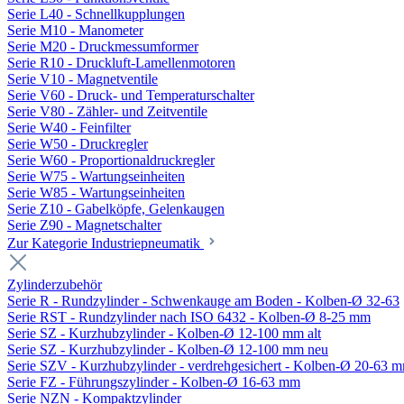
Serie L40 - Schnellkupplungen
Serie M10 - Manometer
Serie M20 - Druckmessumformer
Serie R10 - Druckluft-Lamellenmotoren
Serie V10 - Magnetventile
Serie V60 - Druck- und Temperaturschalter
Serie V80 - Zähler- und Zeitventile
Serie W40 - Feinfilter
Serie W50 - Druckregler
Serie W60 - Proportionaldruckregler
Serie W75 - Wartungseinheiten
Serie W85 - Wartungseinheiten
Serie Z10 - Gabelköpfe, Gelenkaugen
Serie Z90 - Magnetschalter
Zur Kategorie Industriepneumatik
Zylinderzubehör
Serie R - Rundzylinder - Schwenkauge am Boden - Kolben-Ø 32-63
Serie RST - Rundzylinder nach ISO 6432 - Kolben-Ø 8-25 mm
Serie SZ - Kurzhubzylinder - Kolben-Ø 12-100 mm alt
Serie SZ - Kurzhubzylinder - Kolben-Ø 12-100 mm neu
Serie SZV - Kurzhubzylinder - verdrehgesichert - Kolben-Ø 20-63 
Serie FZ - Führungszylinder - Kolben-Ø 16-63 mm
Serie NZN - Kompaktzylinder