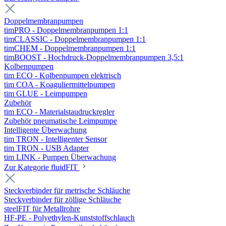
Doppelmembranpumpen
timPRO - Doppelmembranpumpen 1:1
timCLASSIC - Doppelmembranpumpen 1:1
timCHEM - Doppelmembranpumpen 1:1
timBOOST - Hochdruck-Doppelmembranpumpen 3,5:1
Kolbenpumpen
tim ECO - Kolbenpumpen elektrisch
tim COA - Koaguliermittelpumpen
tim GLUE - Leimpumpen
Zubehör
tim ECO - Materialstaudruckregler
Zubehör pneumatische Leimpumpe
Intelligente Überwachung
tim TRON - Intelligenter Sensor
tim TRON - USB Adapter
tim LINK - Pumpen Überwachung
Zur Kategorie fluidFIT
Steckverbinder für metrische Schläuche
Steckverbinder für zöllige Schläuche
steelFIT für Metallrohre
HF-PE - Polyethylen-Kunststoffschlauch