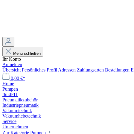
Menü schließen
Ihr Konto
Anmelden
Übersicht
Persönliches Profil
Adressen
Zahlungsarten
Bestellungen
E
0,00 €*
Home
Pumpen
fluidFIT
Pneumatikzubehör
Industriepneumatik
Vakuumtechnik
Vakuumhebetechnik
Service
Unternehmen
Zur Kategorie Pumpen