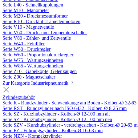
Serie L40 - Schnellkupplungen
Serie M10 - Manometer
Serie M20 - Druckmessumformer
Serie R10 - Druckluft-Lamellenmotoren
Serie V10 - Magnetventile
Serie V60 - Druck- und Temperaturschalter
Serie V80 - Zähler- und Zeitventile
Serie W40 - Feinfilter
Serie W50 - Druckregler
Serie W60 - Proportionaldruckregler
Serie W75 - Wartungseinheiten
Serie W85 - Wartungseinheiten
Serie Z10 - Gabelköpfe, Gelenkaugen
Serie Z90 - Magnetschalter
Zur Kategorie Industriepneumatik
Zylinderzubehör
Serie R - Rundzylinder - Schwenkauge am Boden - Kolben-Ø 32-63
Serie RST - Rundzylinder nach ISO 6432 - Kolben-Ø 8-25 mm
Serie SZ - Kurzhubzylinder - Kolben-Ø 12-100 mm alt
Serie SZ - Kurzhubzylinder - Kolben-Ø 12-100 mm neu
Serie SZV - Kurzhubzylinder - verdrehgesichert - Kolben-Ø 20-63 
Serie FZ - Führungszylinder - Kolben-Ø 16-63 mm
Serie NZN - Kompaktzylinder