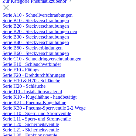
Zur Kategorie Pneumatikzubehör
Serie A10 - Schnellverschraubungen
Serie B10 - Steckverschraubungen
Serie B20 - Steckverschraubungen
Serie B20 - Steckverschraubungen neu
Serie B30 - Steckverschraubungen
Serie B40 - Steckverschraubungen
Serie B50 - Steckverbindungen
Serie B60 - Steckverschraubungen
Serie C10 - Schneidringverschraubungen
Serie E10 - Schlauchverbinder
Serie F10 - Fittings
Serie F20 - Drehdurchführungen
Serie H10 & H70 - Schläuche
Serie H20 - Schläuche
Serie J10 - Installationsmaterial
Serie K10 - Kugelhähne - handbetätigt
Serie K21 - Pneuma-Kugelhähne
Serie K30 - Pneuma-Sperrventile 2-2 Wege
Serie L10 - Sperr- und Stromventile
Serie L11 - Sperr- und Stromventile
Serie L20 - Sicherheitsventile
Serie L21 - Sicherheitsventile
Serie L30 - Funktionsventile