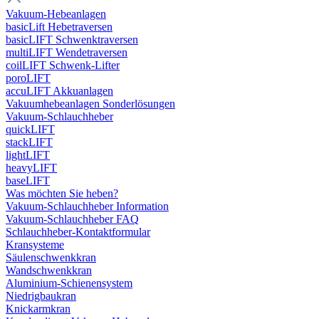
Vakuum-Hebeanlagen
basicLift Hebetraversen
basicLIFT Schwenktraversen
multiLIFT Wendetraversen
coilLIFT Schwenk-Lifter
poroLIFT
accuLIFT Akkuanlagen
Vakuumhebeanlagen Sonderlösungen
Vakuum-Schlauchheber
quickLIFT
stackLIFT
lightLIFT
heavyLIFT
baseLIFT
Was möchten Sie heben?
Vakuum-Schlauchheber Information
Vakuum-Schlauchheber FAQ
Schlauchheber-Kontaktformular
Kransysteme
Säulenschwenkkran
Wandschwenkkran
Aluminium-Schienensystem
Niedrigbaukran
Knickarmkran