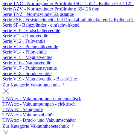
Serie TNC - Normzylinder Profilrohr ISO 15552 - Kolben-Ø 32-12
Serie AZV - Normzylinder Profilrohr ø 32-125 mm
Serie TNZ - Normzylinder Zugstange
Serie FSE - Feststelleinheit - bei Druckabfall blockierend - Kolben-
Serie SP - Balgzylinder - einfachwirkend
Serie V10 - Endschalterventile
Serie V11 - Handventile
Serie V12 - Fußventile
Serie V13 - Pneumatikventile
Serie V14 - Pilotventile
Serie V15 - Magnetventile
Serie V16 - Namurventile
Serie V17 - Funktionsventile
Serie V18 - Sonderventile
Serie V19 - Magnetventile - Basic-Line
Zur Kategorie Vakuumtechnik
TIVAtec - Vakuumpumpen - pneumatisch
TIVAtec - Vakuumpumpen - elektrisch
TIVAtec - Saugnäpfe
TIVAtec - Vakuumzubehör
TIVAtec - Druck- und Vakuumschalter
Zur Kategorie Vakuumhebetechnik