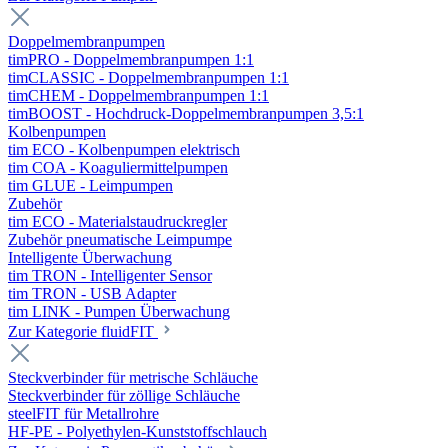
Doppelmembranpumpen
timPRO - Doppelmembranpumpen 1:1
timCLASSIC - Doppelmembranpumpen 1:1
timCHEM - Doppelmembranpumpen 1:1
timBOOST - Hochdruck-Doppelmembranpumpen 3,5:1
Kolbenpumpen
tim ECO - Kolbenpumpen elektrisch
tim COA - Koaguliermittelpumpen
tim GLUE - Leimpumpen
Zubehör
tim ECO - Materialstaudruckregler
Zubehör pneumatische Leimpumpe
Intelligente Überwachung
tim TRON - Intelligenter Sensor
tim TRON - USB Adapter
tim LINK - Pumpen Überwachung
Zur Kategorie fluidFIT
Steckverbinder für metrische Schläuche
Steckverbinder für zöllige Schläuche
steelFIT für Metallrohre
HF-PE - Polyethylen-Kunststoffschlauch