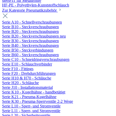
steelFIT für Metallrohre
HF-PE - Polyethylen-Kunststoffschlauch
Zur Kategorie Pneumatikzubehör
Serie A10 - Schnellverschraubungen
Serie B10 - Steckverschraubungen
Serie B20 - Steckverschraubungen
Serie B20 - Steckverschraubungen neu
Serie B30 - Steckverschraubungen
Serie B40 - Steckverschraubungen
Serie B50 - Steckverbindungen
Serie B60 - Steckverschraubungen
Serie C10 - Schneidringverschraubungen
Serie E10 - Schlauchverbinder
Serie F10 - Fittings
Serie F20 - Drehdurchführungen
Serie H10 & H70 - Schläuche
Serie H20 - Schläuche
Serie J10 - Installationsmaterial
Serie K10 - Kugelhähne - handbetätigt
Serie K21 - Pneuma-Kugelhähne
Serie K30 - Pneuma-Sperrventile 2-2 Wege
Serie L10 - Sperr- und Stromventile
Serie L11 - Sperr- und Stromventile
Serie L20 - Sicherheitsventile