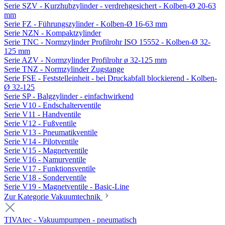
Serie SZV - Kurzhubzylinder - verdrehgesichert - Kolben-Ø 20-63
mm
Serie FZ - Führungszylinder - Kolben-Ø 16-63 mm
Serie NZN - Kompaktzylinder
Serie TNC - Normzylinder Profilrohr ISO 15552 - Kolben-Ø 32-
125 mm
Serie AZV - Normzylinder Profilrohr ø 32-125 mm
Serie TNZ - Normzylinder Zugstange
Serie FSE - Feststelleinheit - bei Druckabfall blockierend - Kolben-
Ø 32-125
Serie SP - Balgzylinder - einfachwirkend
Serie V10 - Endschalterventile
Serie V11 - Handventile
Serie V12 - Fußventile
Serie V13 - Pneumatikventile
Serie V14 - Pilotventile
Serie V15 - Magnetventile
Serie V16 - Namurventile
Serie V17 - Funktionsventile
Serie V18 - Sonderventile
Serie V19 - Magnetventile - Basic-Line
Zur Kategorie Vakuumtechnik
TIVAtec - Vakuumpumpen - pneumatisch