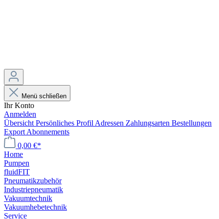
Menü schließen
Ihr Konto
Anmelden
Übersicht
Persönliches Profil
Adressen
Zahlungsarten
Bestellungen
Export
Abonnements
0,00 €*
Home
Pumpen
fluidFIT
Pneumatikzubehör
Industriepneumatik
Vakuumtechnik
Vakuumhebetechnik
Service