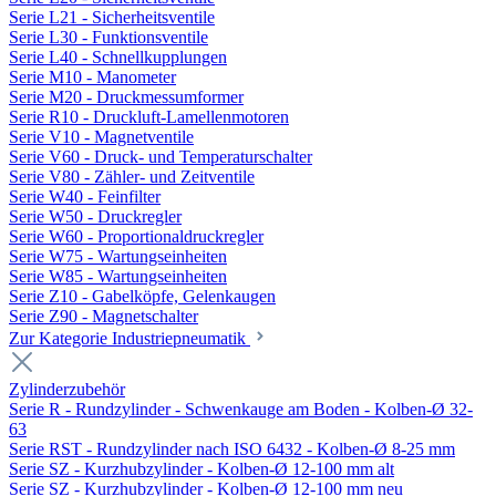
Serie L21 - Sicherheitsventile
Serie L30 - Funktionsventile
Serie L40 - Schnellkupplungen
Serie M10 - Manometer
Serie M20 - Druckmessumformer
Serie R10 - Druckluft-Lamellenmotoren
Serie V10 - Magnetventile
Serie V60 - Druck- und Temperaturschalter
Serie V80 - Zähler- und Zeitventile
Serie W40 - Feinfilter
Serie W50 - Druckregler
Serie W60 - Proportionaldruckregler
Serie W75 - Wartungseinheiten
Serie W85 - Wartungseinheiten
Serie Z10 - Gabelköpfe, Gelenkaugen
Serie Z90 - Magnetschalter
Zur Kategorie Industriepneumatik
Zylinderzubehör
Serie R - Rundzylinder - Schwenkauge am Boden - Kolben-Ø 32-
63
Serie RST - Rundzylinder nach ISO 6432 - Kolben-Ø 8-25 mm
Serie SZ - Kurzhubzylinder - Kolben-Ø 12-100 mm alt
Serie SZ - Kurzhubzylinder - Kolben-Ø 12-100 mm neu