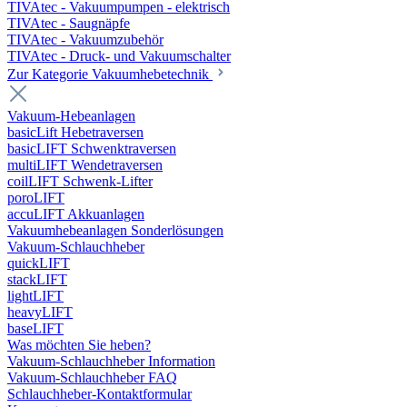
TIVAtec - Vakuumpumpen - elektrisch
TIVAtec - Saugnäpfe
TIVAtec - Vakuumzubehör
TIVAtec - Druck- und Vakuumschalter
Zur Kategorie Vakuumhebetechnik
Vakuum-Hebeanlagen
basicLift Hebetraversen
basicLIFT Schwenktraversen
multiLIFT Wendetraversen
coilLIFT Schwenk-Lifter
poroLIFT
accuLIFT Akkuanlagen
Vakuumhebeanlagen Sonderlösungen
Vakuum-Schlauchheber
quickLIFT
stackLIFT
lightLIFT
heavyLIFT
baseLIFT
Was möchten Sie heben?
Vakuum-Schlauchheber Information
Vakuum-Schlauchheber FAQ
Schlauchheber-Kontaktformular