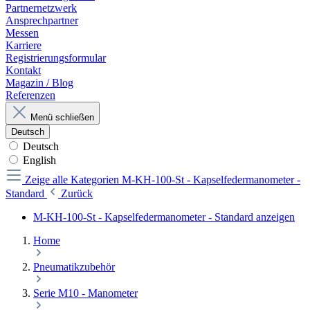
Partnernetzwerk
Ansprechpartner
Messen
Karriere
Registrierungsformular
Kontakt
Magazin / Blog
Referenzen
Menü schließen
Deutsch
Deutsch
English
Zeige alle Kategorien
M-KH-100-St - Kapselfedermanometer -
Standard
Zurück
M-KH-100-St - Kapselfedermanometer - Standard anzeigen
Home
Pneumatikzubehör
Serie M10 - Manometer