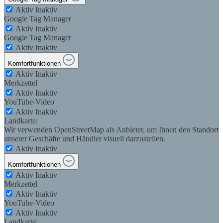
Aktiv
Inaktiv
Google Tag Manager
Aktiv
Inaktiv
Google Tag Manager
Aktiv
Inaktiv
Komfortfunktionen
Aktiv
Inaktiv
Merkzettel
Aktiv
Inaktiv
YouTube-Video
Aktiv
Inaktiv
Landkarte:
Wir verwenden OpenStreetMap als Anbieter, um Ihnen den Standort
unserer Geschäfte und Händler visuell darzustellen.
Aktiv
Inaktiv
Komfortfunktionen
Aktiv
Inaktiv
Merkzettel
Aktiv
Inaktiv
YouTube-Video
Aktiv
Inaktiv
Landkarte: