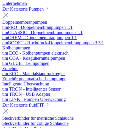
Unternehmen
Zur Kategorie Pumpen
Doppelmembranpumpen
timPRO - Doppelmembranpumpen 1:1
timCLASSIC - Doppelmembranpumpen 1:1
timCHEM - Doppelmembranpumpen 1:1
timBOOST - Hochdruck-Doppelmembranpumpen 3,5:1
Kolbenpumpen
tim ECO - Kolbenpumpen elektrisch
tim COA - Koaguliermittelpumpen
tim GLUE - Leimpumpen
Zubehör
tim ECO - Materialstaudruckregler
Zubehör pneumatische Leimpumpe
Intelligente Überwachung
tim TRON - Intelligenter Sensor
tim TRON - USB Adapter
tim LINK - Pumpen Überwachung
Zur Kategorie fluidFIT
Steckverbinder für metrische Schläuche
Steckverbinder für zöllige Schläuche