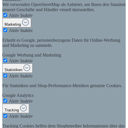
Wir verwenden OpenStreetMap als Anbieter, um Ihnen den Standort
unserer Geschäfte und Händler visuell darzustellen.
Aktiv
Inaktiv
Marketing
Aktiv
Inaktiv
Erlaubt es Google, personenbezogene Daten für Online-Werbung
und Marketing zu sammeln.
Google Werbung und Marketing
Aktiv
Inaktiv
Statistiken
Aktiv
Inaktiv
Für Statistiken und Shop-Performance-Metriken genutzte Cookies.
Google Analytics
Aktiv
Inaktiv
Tracking
Aktiv
Inaktiv
Tracking Cookies helfen dem Shopbetreiber Informationen über das