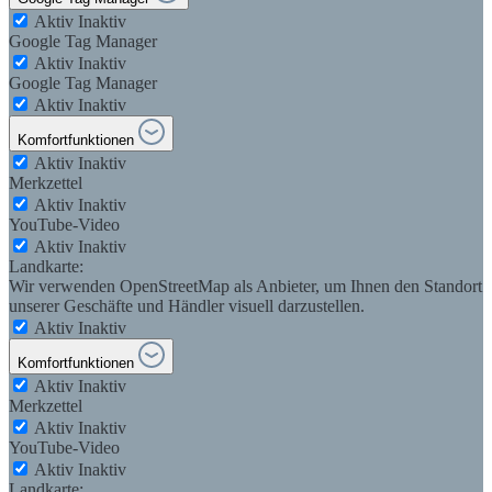
Aktiv
Inaktiv
Google Tag Manager
Aktiv
Inaktiv
Google Tag Manager
Aktiv
Inaktiv
Komfortfunktionen
Aktiv
Inaktiv
Merkzettel
Aktiv
Inaktiv
YouTube-Video
Aktiv
Inaktiv
Landkarte:
Wir verwenden OpenStreetMap als Anbieter, um Ihnen den Standort
unserer Geschäfte und Händler visuell darzustellen.
Aktiv
Inaktiv
Komfortfunktionen
Aktiv
Inaktiv
Merkzettel
Aktiv
Inaktiv
YouTube-Video
Aktiv
Inaktiv
Landkarte: