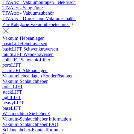
TIVAtec - Vakuumpumpen - elektrisch
TIVAtec - Saugnäpfe
TIVAtec - Vakuumzubehör
TIVAtec - Druck- und Vakuumschalter
Zur Kategorie Vakuumhebetechnik
Vakuum-Hebeanlagen
basicLift Hebetraversen
basicLIFT Schwenktraversen
multiLIFT Wendetraversen
coilLIFT Schwenk-Lifter
poroLIFT
accuLIFT Akkuanlagen
Vakuumhebeanlagen Sonderlösungen
Vakuum-Schlauchheber
quickLIFT
stackLIFT
lightLIFT
heavyLIFT
baseLIFT
Was möchten Sie heben?
Vakuum-Schlauchheber Information
Vakuum-Schlauchheber FAQ
Schlauchheber-Kontaktformular