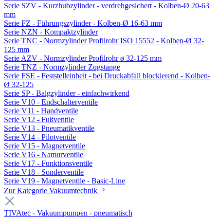
Serie SZV - Kurzhubzylinder - verdrehgesichert - Kolben-Ø 20-63
mm
Serie FZ - Führungszylinder - Kolben-Ø 16-63 mm
Serie NZN - Kompaktzylinder
Serie TNC - Normzylinder Profilrohr ISO 15552 - Kolben-Ø 32-
125 mm
Serie AZV - Normzylinder Profilrohr ø 32-125 mm
Serie TNZ - Normzylinder Zugstange
Serie FSE - Feststelleinheit - bei Druckabfall blockierend - Kolben-
Ø 32-125
Serie SP - Balgzylinder - einfachwirkend
Serie V10 - Endschalterventile
Serie V11 - Handventile
Serie V12 - Fußventile
Serie V13 - Pneumatikventile
Serie V14 - Pilotventile
Serie V15 - Magnetventile
Serie V16 - Namurventile
Serie V17 - Funktionsventile
Serie V18 - Sonderventile
Serie V19 - Magnetventile - Basic-Line
Zur Kategorie Vakuumtechnik
TIVAtec - Vakuumpumpen - pneumatisch