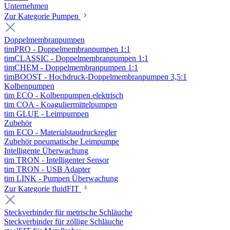
Unternehmen
Zur Kategorie Pumpen
Doppelmembranpumpen
timPRO - Doppelmembranpumpen 1:1
timCLASSIC - Doppelmembranpumpen 1:1
timCHEM - Doppelmembranpumpen 1:1
timBOOST - Hochdruck-Doppelmembranpumpen 3,5:1
Kolbenpumpen
tim ECO - Kolbenpumpen elektrisch
tim COA - Koaguliermittelpumpen
tim GLUE - Leimpumpen
Zubehör
tim ECO - Materialstaudruckregler
Zubehör pneumatische Leimpumpe
Intelligente Überwachung
tim TRON - Intelligenter Sensor
tim TRON - USB Adapter
tim LINK - Pumpen Überwachung
Zur Kategorie fluidFIT
Steckverbinder für metrische Schläuche
Steckverbinder für zöllige Schläuche