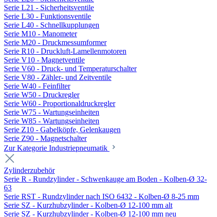
Serie L21 - Sicherheitsventile
Serie L30 - Funktionsventile
Serie L40 - Schnellkupplungen
Serie M10 - Manometer
Serie M20 - Druckmessumformer
Serie R10 - Druckluft-Lamellenmotoren
Serie V10 - Magnetventile
Serie V60 - Druck- und Temperaturschalter
Serie V80 - Zähler- und Zeitventile
Serie W40 - Feinfilter
Serie W50 - Druckregler
Serie W60 - Proportionaldruckregler
Serie W75 - Wartungseinheiten
Serie W85 - Wartungseinheiten
Serie Z10 - Gabelköpfe, Gelenkaugen
Serie Z90 - Magnetschalter
Zur Kategorie Industriepneumatik
Zylinderzubehör
Serie R - Rundzylinder - Schwenkauge am Boden - Kolben-Ø 32-
63
Serie RST - Rundzylinder nach ISO 6432 - Kolben-Ø 8-25 mm
Serie SZ - Kurzhubzylinder - Kolben-Ø 12-100 mm alt
Serie SZ - Kurzhubzylinder - Kolben-Ø 12-100 mm neu