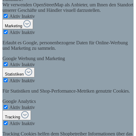
Wir verwenden OpenStreetMap als Anbieter, um Ihnen den Standort
unserer Geschäfte und Händler visuell darzustellen.
Aktiv
Inaktiv
Marketing
Aktiv
Inaktiv
Erlaubt es Google, personenbezogene Daten für Online-Werbung
und Marketing zu sammeln.
Google Werbung und Marketing
Aktiv
Inaktiv
Statistiken
Aktiv
Inaktiv
Für Statistiken und Shop-Performance-Metriken genutzte Cookies.
Google Analytics
Aktiv
Inaktiv
Tracking
Aktiv
Inaktiv
Tracking Cookies helfen dem Shopbetreiber Informationen über das