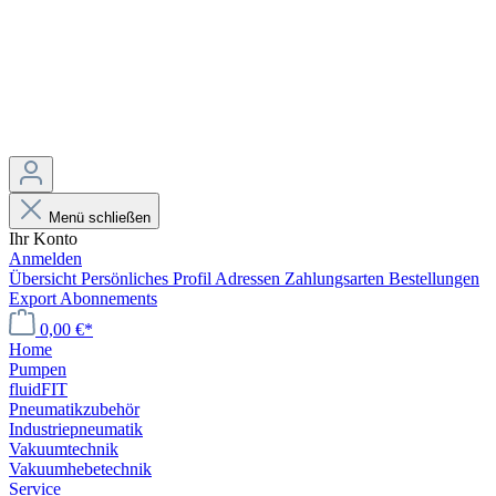
Menü schließen
Ihr Konto
Anmelden
Übersicht
Persönliches Profil
Adressen
Zahlungsarten
Bestellungen
Export
Abonnements
0,00 €*
Home
Pumpen
fluidFIT
Pneumatikzubehör
Industriepneumatik
Vakuumtechnik
Vakuumhebetechnik
Service