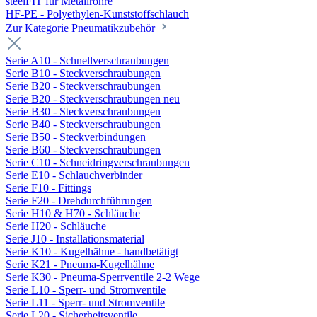
steelFIT für Metallrohre
HF-PE - Polyethylen-Kunststoffschlauch
Zur Kategorie Pneumatikzubehör
Serie A10 - Schnellverschraubungen
Serie B10 - Steckverschraubungen
Serie B20 - Steckverschraubungen
Serie B20 - Steckverschraubungen neu
Serie B30 - Steckverschraubungen
Serie B40 - Steckverschraubungen
Serie B50 - Steckverbindungen
Serie B60 - Steckverschraubungen
Serie C10 - Schneidringverschraubungen
Serie E10 - Schlauchverbinder
Serie F10 - Fittings
Serie F20 - Drehdurchführungen
Serie H10 & H70 - Schläuche
Serie H20 - Schläuche
Serie J10 - Installationsmaterial
Serie K10 - Kugelhähne - handbetätigt
Serie K21 - Pneuma-Kugelhähne
Serie K30 - Pneuma-Sperrventile 2-2 Wege
Serie L10 - Sperr- und Stromventile
Serie L11 - Sperr- und Stromventile
Serie L20 - Sicherheitsventile