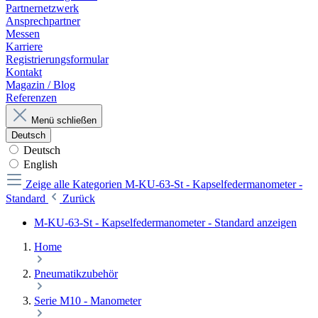
Partnernetzwerk
Ansprechpartner
Messen
Karriere
Registrierungsformular
Kontakt
Magazin / Blog
Referenzen
Menü schließen
Deutsch
Deutsch
English
Zeige alle Kategorien
M-KU-63-St - Kapselfedermanometer -
Standard
Zurück
M-KU-63-St - Kapselfedermanometer - Standard anzeigen
Home
Pneumatikzubehör
Serie M10 - Manometer