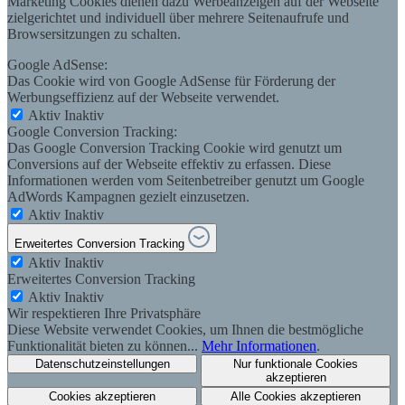
Marketing Cookies dienen dazu Werbeanzeigen auf der Webseite
zielgerichtet und individuell über mehrere Seitenaufrufe und
Browsersitzungen zu schalten.
Google AdSense:
Das Cookie wird von Google AdSense für Förderung der
Werbungseffizienz auf der Webseite verwendet.
Aktiv
Inaktiv
Google Conversion Tracking:
Das Google Conversion Tracking Cookie wird genutzt um
Conversions auf der Webseite effektiv zu erfassen. Diese
Informationen werden vom Seitenbetreiber genutzt um Google
AdWords Kampagnen gezielt einzusetzen.
Aktiv
Inaktiv
Erweitertes Conversion Tracking
Aktiv
Inaktiv
Erweitertes Conversion Tracking
Aktiv
Inaktiv
Wir respektieren Ihre Privatsphäre
Diese Website verwendet Cookies, um Ihnen die bestmögliche
Funktionalität bieten zu können...
Mehr Informationen
.
Datenschutzeinstellungen
Nur funktionale Cookies
akzeptieren
Cookies akzeptieren
Alle Cookies akzeptieren