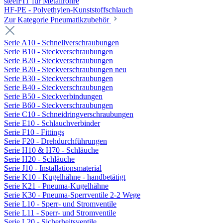
steelFIT für Metallrohre
HF-PE - Polyethylen-Kunststoffschlauch
Zur Kategorie Pneumatikzubehör
Serie A10 - Schnellverschraubungen
Serie B10 - Steckverschraubungen
Serie B20 - Steckverschraubungen
Serie B20 - Steckverschraubungen neu
Serie B30 - Steckverschraubungen
Serie B40 - Steckverschraubungen
Serie B50 - Steckverbindungen
Serie B60 - Steckverschraubungen
Serie C10 - Schneidringverschraubungen
Serie E10 - Schlauchverbinder
Serie F10 - Fittings
Serie F20 - Drehdurchführungen
Serie H10 & H70 - Schläuche
Serie H20 - Schläuche
Serie J10 - Installationsmaterial
Serie K10 - Kugelhähne - handbetätigt
Serie K21 - Pneuma-Kugelhähne
Serie K30 - Pneuma-Sperrventile 2-2 Wege
Serie L10 - Sperr- und Stromventile
Serie L11 - Sperr- und Stromventile
Serie L20 - Sicherheitsventile