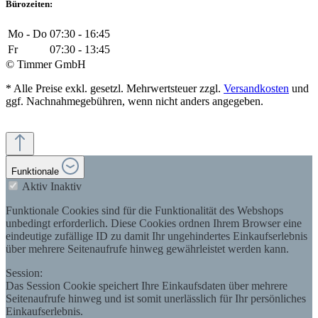
Bürozeiten:
Mo - Do
07:30 - 16:45
Fr
07:30 - 13:45
© Timmer GmbH
* Alle Preise exkl. gesetzl. Mehrwertsteuer zzgl.
Versandkosten
und
ggf. Nachnahmegebühren, wenn nicht anders angegeben.
Funktionale
Aktiv
Inaktiv
Funktionale Cookies sind für die Funktionalität des Webshops
unbedingt erforderlich. Diese Cookies ordnen Ihrem Browser eine
eindeutige zufällige ID zu damit Ihr ungehindertes Einkaufserlebnis
über mehrere Seitenaufrufe hinweg gewährleistet werden kann.
Session:
Das Session Cookie speichert Ihre Einkaufsdaten über mehrere
Seitenaufrufe hinweg und ist somit unerlässlich für Ihr persönliches
Einkaufserlebnis.