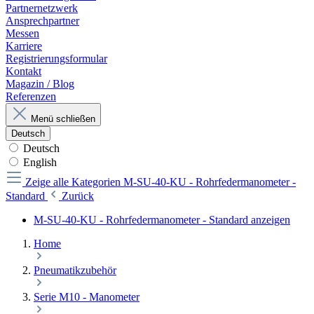
Partnernetzwerk
Ansprechpartner
Messen
Karriere
Registrierungsformular
Kontakt
Magazin / Blog
Referenzen
Menü schließen
Deutsch
Deutsch
English
Zeige alle Kategorien
M-SU-40-KU - Rohrfedermanometer -
Standard
Zurück
M-SU-40-KU - Rohrfedermanometer - Standard anzeigen
Home
Pneumatikzubehör
Serie M10 - Manometer