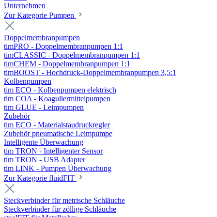
Unternehmen
Zur Kategorie Pumpen
Doppelmembranpumpen
timPRO - Doppelmembranpumpen 1:1
timCLASSIC - Doppelmembranpumpen 1:1
timCHEM - Doppelmembranpumpen 1:1
timBOOST - Hochdruck-Doppelmembranpumpen 3,5:1
Kolbenpumpen
tim ECO - Kolbenpumpen elektrisch
tim COA - Koaguliermittelpumpen
tim GLUE - Leimpumpen
Zubehör
tim ECO - Materialstaudruckregler
Zubehör pneumatische Leimpumpe
Intelligente Überwachung
tim TRON - Intelligenter Sensor
tim TRON - USB Adapter
tim LINK - Pumpen Überwachung
Zur Kategorie fluidFIT
Steckverbinder für metrische Schläuche
Steckverbinder für zöllige Schläuche