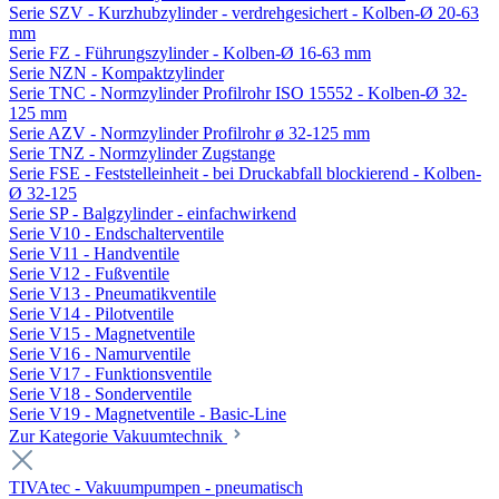
Serie SZV - Kurzhubzylinder - verdrehgesichert - Kolben-Ø 20-63
mm
Serie FZ - Führungszylinder - Kolben-Ø 16-63 mm
Serie NZN - Kompaktzylinder
Serie TNC - Normzylinder Profilrohr ISO 15552 - Kolben-Ø 32-
125 mm
Serie AZV - Normzylinder Profilrohr ø 32-125 mm
Serie TNZ - Normzylinder Zugstange
Serie FSE - Feststelleinheit - bei Druckabfall blockierend - Kolben-
Ø 32-125
Serie SP - Balgzylinder - einfachwirkend
Serie V10 - Endschalterventile
Serie V11 - Handventile
Serie V12 - Fußventile
Serie V13 - Pneumatikventile
Serie V14 - Pilotventile
Serie V15 - Magnetventile
Serie V16 - Namurventile
Serie V17 - Funktionsventile
Serie V18 - Sonderventile
Serie V19 - Magnetventile - Basic-Line
Zur Kategorie Vakuumtechnik
TIVAtec - Vakuumpumpen - pneumatisch