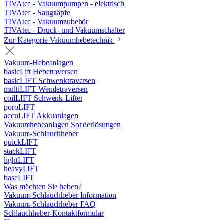
TIVAtec - Vakuumpumpen - elektrisch
TIVAtec - Saugnäpfe
TIVAtec - Vakuumzubehör
TIVAtec - Druck- und Vakuumschalter
Zur Kategorie Vakuumhebetechnik
Vakuum-Hebeanlagen
basicLift Hebetraversen
basicLIFT Schwenktraversen
multiLIFT Wendetraversen
coilLIFT Schwenk-Lifter
poroLIFT
accuLIFT Akkuanlagen
Vakuumhebeanlagen Sonderlösungen
Vakuum-Schlauchheber
quickLIFT
stackLIFT
lightLIFT
heavyLIFT
baseLIFT
Was möchten Sie heben?
Vakuum-Schlauchheber Information
Vakuum-Schlauchheber FAQ
Schlauchheber-Kontaktformular