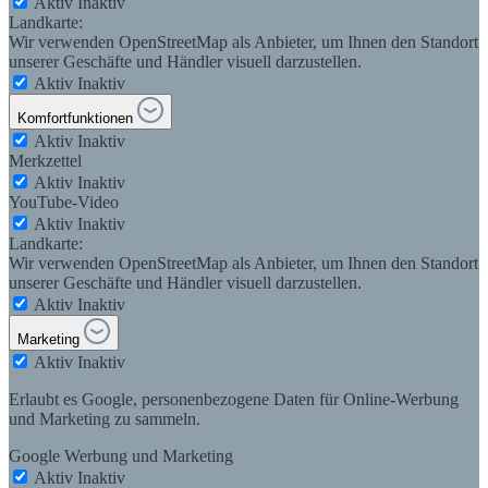
Aktiv
Inaktiv
Landkarte:
Wir verwenden OpenStreetMap als Anbieter, um Ihnen den Standort
unserer Geschäfte und Händler visuell darzustellen.
Aktiv
Inaktiv
Komfortfunktionen
Aktiv
Inaktiv
Merkzettel
Aktiv
Inaktiv
YouTube-Video
Aktiv
Inaktiv
Landkarte:
Wir verwenden OpenStreetMap als Anbieter, um Ihnen den Standort
unserer Geschäfte und Händler visuell darzustellen.
Aktiv
Inaktiv
Marketing
Aktiv
Inaktiv
Erlaubt es Google, personenbezogene Daten für Online-Werbung
und Marketing zu sammeln.
Google Werbung und Marketing
Aktiv
Inaktiv