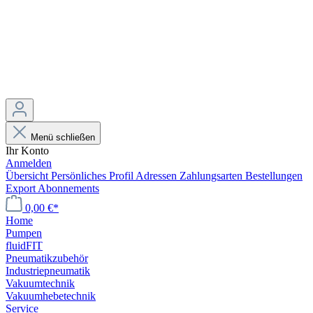
Menü schließen
Ihr Konto
Anmelden
Übersicht
Persönliches Profil
Adressen
Zahlungsarten
Bestellungen
Export
Abonnements
0,00 €*
Home
Pumpen
fluidFIT
Pneumatikzubehör
Industriepneumatik
Vakuumtechnik
Vakuumhebetechnik
Service