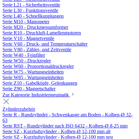
Serie L21 - Sicherheitsventile
Serie L30 - Funktionsventile
Serie L40 - Schnellkupplungen
Serie M10 - Manometer
Serie M20 - Druckmessumformer
Serie R10 - Druckluft-Lamellenmotoren
Serie V10 - Magnetventile
Serie V60 - Druck- und Temperaturschalter
Serie V80 - Zähler- und Zeitventile
Serie W40 - Feinfilter
Serie W50 - Druckregler
Serie W60 - Proportionaldruckregler
Serie W75 - Wartungseinheiten
Serie W85 - Wartungseinheiten
Serie Z10 - Gabelköpfe, Gelenkaugen
Serie Z90 - Magnetschalter
Zur Kategorie Industriepneumatik
Zylinderzubehör
Serie R - Rundzylinder - Schwenkauge am Boden - Kolben-Ø 32-
63
Serie RST - Rundzylinder nach ISO 6432 - Kolben-Ø 8-25 mm
Serie SZ - Kurzhubzylinder - Kolben-Ø 12-100 mm alt
Serie SZ - Kurzhubzylinder - Kolben-Ø 12-100 mm neu