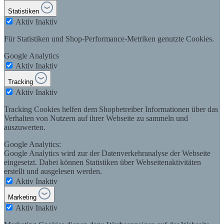
Statistiken
Aktiv
Inaktiv
Für Statistiken und Shop-Performance-Metriken genutzte Cookies.
Google Analytics
Aktiv
Inaktiv
Tracking
Aktiv
Inaktiv
Tracking Cookies helfen dem Shopbetreiber Informationen über das
Verhalten von Nutzern auf ihrer Webseite zu sammeln und
auszuwerten.
Google Analytics:
Google Analytics wird zur der Datenverkehranalyse der Webseite
eingesetzt. Dabei können Statistiken über Webseitenaktivitäten
erstellt und ausgelesen werden.
Aktiv
Inaktiv
Marketing
Aktiv
Inaktiv