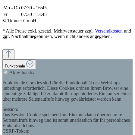
Mo - Do
07:30 - 16:45
Fr
07:30 - 13:45
© Timmer GmbH
* Alle Preise exkl. gesetzl. Mehrwertsteuer zzgl.
Versandkosten
und
ggf. Nachnahmegebühren, wenn nicht anders angegeben.
Funktionale
Aktiv
Inaktiv
Funktionale Cookies sind für die Funktionalität des Webshops
unbedingt erforderlich. Diese Cookies ordnen Ihrem Browser eine
eindeutige zufällige ID zu damit Ihr ungehindertes Einkaufserlebnis
über mehrere Seitenaufrufe hinweg gewährleistet werden kann.
Session:
Das Session Cookie speichert Ihre Einkaufsdaten über mehrere
Seitenaufrufe hinweg und ist somit unerlässlich für Ihr persönliches
Einkaufserlebnis.
CSRF-Token: