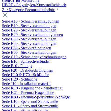
steelFIT für Metallrohre
HF-PE - Polyethylen-Kunststoffschlauch
Zur Kategorie Pneumatikzubehör
Serie A10 - Schnellverschraubungen
Serie B10 - Steckverschraubungen
Serie B20 - Steckverschraubungen
Serie B20 - Steckverschraubungen neu
Serie B30 - Steckverschraubungen
Serie B40 - Steckverschraubungen
Serie B50 - Steckverbindungen
Serie B60 - Steckverschraubungen
Serie C10 - Schneidringverschraubungen
Serie E10 - Schlauchverbinder
Serie F10 - Fittings
Serie F20 - Drehdurchführungen
Serie H10 & H70 - Schläuche
Serie H20 - Schläuche
Serie J10 - Installationsmaterial
Serie K10 - Kugelhähne - handbetätigt
Serie K21 - Pneuma-Kugelhähne
Serie K30 - Pneuma-Sperrventile 2-2 Wege
Serie L10 - Sperr- und Stromventile
Serie L11 - Sperr- und Stromventile
Serie L20 - Sicherheitsventile