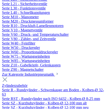
Serie L21 - Sicherheitsventile
Serie L30 - Funktionsventile
Serie L40 - Schnellkupplungen
Serie M10 - Manometer
Serie M20 - Druckmessumformer
Serie R10 - Druckluft-Lamellenmotoren
Serie V10 - Magnetventile
Serie V60 - Druck- und Temperaturschalter
Serie V80 - Zähler- und Zeitventile
Serie W40 - Feinfilter
Serie W50 - Druckregler
Serie W60 - Proportionaldruckregler
Serie W75 - Wartungseinheiten
Serie W85 - Wartungseinheiten
Serie Z10 - Gabelköpfe, Gelenkaugen
Serie Z90 - Magnetschalter
Zur Kategorie Industriepneumatik
Zylinderzubehör
Serie R - Rundzylinder - Schwenkauge am Boden - Kolben-Ø 32-
63
Serie RST - Rundzylinder nach ISO 6432 - Kolben-Ø 8-25 mm
Serie SZ - Kurzhubzylinder - Kolben-Ø 12-100 mm alt
Serie SZ - Kurzhubzylinder - Kolben-Ø 12-100 mm neu