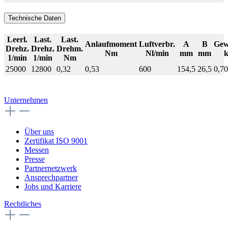
Technische Daten
Leerl.
Last.
Last.
Anlaufmoment
Luftverbr.
A
B
Gew
Drehz.
Drehz.
Drehm.
Nm
Nl/min
mm
mm
k
1/min
1/min
Nm
25000
12800
0,32
0,53
600
154,5
26,5
0,70
Unternehmen
Über uns
Zertifikat ISO 9001
Messen
Presse
Partnernetzwerk
Ansprechpartner
Jobs und Karriere
Rechtliches