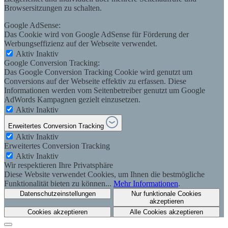
Browsersitzungen zu schalten.
Google AdSense:
Das Cookie wird von Google AdSense für Förderung der
Werbungseffizienz auf der Webseite verwendet.
Aktiv
Inaktiv
Google Conversion Tracking:
Das Google Conversion Tracking Cookie wird genutzt um
Conversions auf der Webseite effektiv zu erfassen. Diese
Informationen werden vom Seitenbetreiber genutzt um Google
AdWords Kampagnen gezielt einzusetzen.
Aktiv
Inaktiv
Erweitertes Conversion Tracking
Aktiv
Inaktiv
Erweitertes Conversion Tracking
Aktiv
Inaktiv
Wir respektieren Ihre Privatsphäre
Diese Website verwendet Cookies, um Ihnen die bestmögliche
Funktionalität bieten zu können...
Mehr Informationen
.
Datenschutzeinstellungen
Nur funktionale Cookies
akzeptieren
Cookies akzeptieren
Alle Cookies akzeptieren