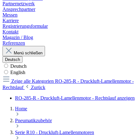
Partnernetzwerk
Ansprechpartner
Messen
Karriere
Registrierungsformular
Kontakt
Magazin / Blog
Referenzen
Menü schließen
Deutsch
Deutsch
English
Zeige alle Kategorien
RO-285-R - Druckluft-Lamellenmotor -
Rechtslauf
Zurück
RO-285-R - Druckluft-Lamellenmotor - Rechtslauf anzeigen
Home
Pneumatikzubehör
Serie R10 - Druckluft-Lamellenmotoren