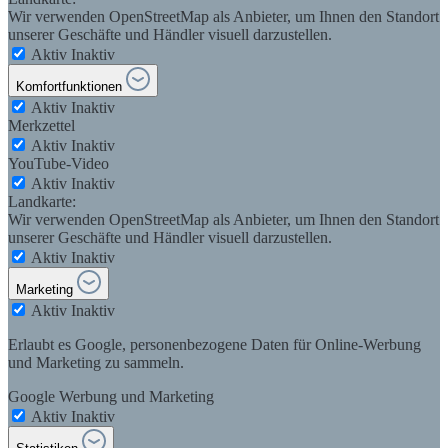
Wir verwenden OpenStreetMap als Anbieter, um Ihnen den Standort
unserer Geschäfte und Händler visuell darzustellen.
Aktiv
Inaktiv
Komfortfunktionen
Aktiv
Inaktiv
Merkzettel
Aktiv
Inaktiv
YouTube-Video
Aktiv
Inaktiv
Landkarte:
Wir verwenden OpenStreetMap als Anbieter, um Ihnen den Standort
unserer Geschäfte und Händler visuell darzustellen.
Aktiv
Inaktiv
Marketing
Aktiv
Inaktiv
Erlaubt es Google, personenbezogene Daten für Online-Werbung
und Marketing zu sammeln.
Google Werbung und Marketing
Aktiv
Inaktiv