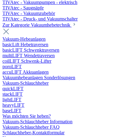
TIVAtec - Vakuumpumpen - elektrisch
TIVAtec - Saugnäpfe
TIVAtec - Vakuumzubehör
TIVAtec - Druck- und Vakuumschalter
Zur Kategorie Vakuumhebetechnik
Vakuum-Hebeanlagen
basicLift Hebetraversen
basicLIFT Schwenktraversen
multiLIFT Wendetraversen
coilLIFT Schwenk-Lifter
poroLIFT
accuLIFT Akkuanlagen
Vakuumhebeanlagen Sonderlösungen
Vakuum-Schlauchheber
quickLIFT
stackLIFT
lightLIFT
heavyLIFT
baseLIFT
Was möchten Sie heben?
Vakuum-Schlauchheber Information
Vakuum-Schlauchheber FAQ
Schlauchheber-Kontaktformular