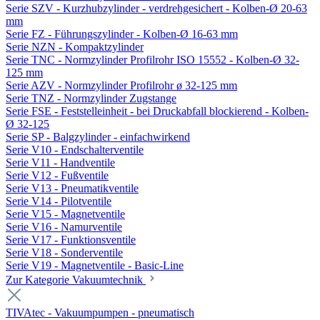
Serie SZV - Kurzhubzylinder - verdrehgesichert - Kolben-Ø 20-63
mm
Serie FZ - Führungszylinder - Kolben-Ø 16-63 mm
Serie NZN - Kompaktzylinder
Serie TNC - Normzylinder Profilrohr ISO 15552 - Kolben-Ø 32-
125 mm
Serie AZV - Normzylinder Profilrohr ø 32-125 mm
Serie TNZ - Normzylinder Zugstange
Serie FSE - Feststelleinheit - bei Druckabfall blockierend - Kolben-
Ø 32-125
Serie SP - Balgzylinder - einfachwirkend
Serie V10 - Endschalterventile
Serie V11 - Handventile
Serie V12 - Fußventile
Serie V13 - Pneumatikventile
Serie V14 - Pilotventile
Serie V15 - Magnetventile
Serie V16 - Namurventile
Serie V17 - Funktionsventile
Serie V18 - Sonderventile
Serie V19 - Magnetventile - Basic-Line
Zur Kategorie Vakuumtechnik
TIVAtec - Vakuumpumpen - pneumatisch