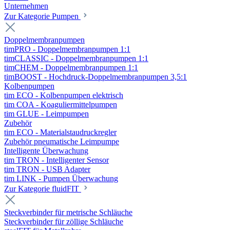
Unternehmen
Zur Kategorie Pumpen
Doppelmembranpumpen
timPRO - Doppelmembranpumpen 1:1
timCLASSIC - Doppelmembranpumpen 1:1
timCHEM - Doppelmembranpumpen 1:1
timBOOST - Hochdruck-Doppelmembranpumpen 3,5:1
Kolbenpumpen
tim ECO - Kolbenpumpen elektrisch
tim COA - Koaguliermittelpumpen
tim GLUE - Leimpumpen
Zubehör
tim ECO - Materialstaudruckregler
Zubehör pneumatische Leimpumpe
Intelligente Überwachung
tim TRON - Intelligenter Sensor
tim TRON - USB Adapter
tim LINK - Pumpen Überwachung
Zur Kategorie fluidFIT
Steckverbinder für metrische Schläuche
Steckverbinder für zöllige Schläuche