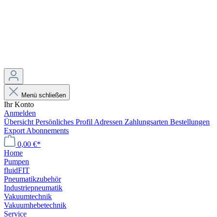
Menü schließen
Ihr Konto
Anmelden
Übersicht
Persönliches Profil
Adressen
Zahlungsarten
Bestellungen
Export
Abonnements
0,00 €*
Home
Pumpen
fluidFIT
Pneumatikzubehör
Industriepneumatik
Vakuumtechnik
Vakuumhebetechnik
Service