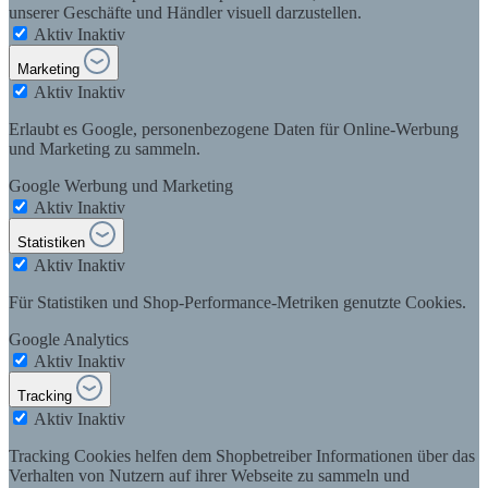
unserer Geschäfte und Händler visuell darzustellen.
Aktiv
Inaktiv
Marketing
Aktiv
Inaktiv
Erlaubt es Google, personenbezogene Daten für Online-Werbung
und Marketing zu sammeln.
Google Werbung und Marketing
Aktiv
Inaktiv
Statistiken
Aktiv
Inaktiv
Für Statistiken und Shop-Performance-Metriken genutzte Cookies.
Google Analytics
Aktiv
Inaktiv
Tracking
Aktiv
Inaktiv
Tracking Cookies helfen dem Shopbetreiber Informationen über das
Verhalten von Nutzern auf ihrer Webseite zu sammeln und