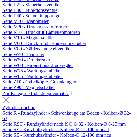
Serie L21 - Sicherheitsventile
Serie L30 - Funktionsventile
Serie L40 - Schnellkupplungen
Serie M10 - Manometer
Serie M20 - Druckmessumformer
Serie R10 - Druckluft-Lamellenmotoren
Serie V10 - Magnetventile
Serie V60 - Druck- und Temperaturschalter
Serie V80 - Zähler- und Zeitventile
Serie W40 - Feinfilter
Serie W50 - Druckregler
Serie W60 - Proportionaldruckregler
Serie W75 - Wartungseinheiten
Serie W85 - Wartungseinheiten
Serie Z10 - Gabelköpfe, Gelenkaugen
Serie Z90 - Magnetschalter
Zur Kategorie Industriepneumatik
Zylinderzubehör
Serie R - Rundzylinder - Schwenkauge am Boden - Kolben-Ø 32-
63
Serie RST - Rundzylinder nach ISO 6432 - Kolben-Ø 8-25 mm
Serie SZ - Kurzhubzylinder - Kolben-Ø 12-100 mm alt
Serie SZ - Kurzhubzylinder - Kolben-Ø 12-100 mm neu