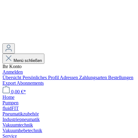
Menü schließen
Ihr Konto
Anmelden
Übersicht
Persönliches Profil
Adressen
Zahlungsarten
Bestellungen
Export
Abonnements
0,00 €*
Home
Pumpen
fluidFIT
Pneumatikzubehör
Industriepneumatik
Vakuumtechnik
Vakuumhebetechnik
Service