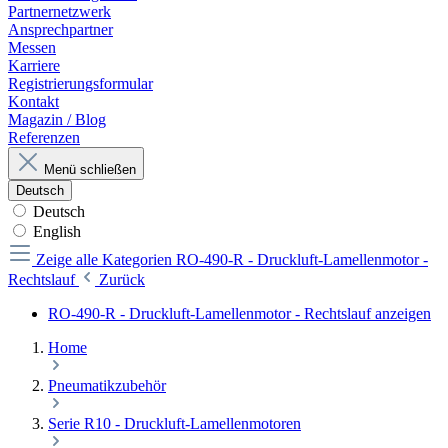
Partnernetzwerk
Ansprechpartner
Messen
Karriere
Registrierungsformular
Kontakt
Magazin / Blog
Referenzen
Menü schließen
Deutsch
Deutsch
English
Zeige alle Kategorien
RO-490-R - Druckluft-Lamellenmotor -
Rechtslauf
Zurück
RO-490-R - Druckluft-Lamellenmotor - Rechtslauf anzeigen
Home
Pneumatikzubehör
Serie R10 - Druckluft-Lamellenmotoren