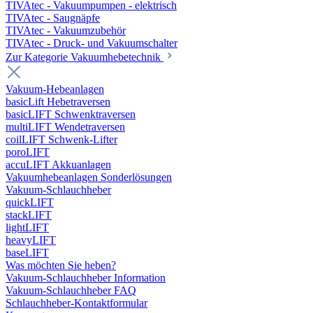
TIVAtec - Vakuumpumpen - elektrisch
TIVAtec - Saugnäpfe
TIVAtec - Vakuumzubehör
TIVAtec - Druck- und Vakuumschalter
Zur Kategorie Vakuumhebetechnik
Vakuum-Hebeanlagen
basicLift Hebetraversen
basicLIFT Schwenktraversen
multiLIFT Wendetraversen
coilLIFT Schwenk-Lifter
poroLIFT
accuLIFT Akkuanlagen
Vakuumhebeanlagen Sonderlösungen
Vakuum-Schlauchheber
quickLIFT
stackLIFT
lightLIFT
heavyLIFT
baseLIFT
Was möchten Sie heben?
Vakuum-Schlauchheber Information
Vakuum-Schlauchheber FAQ
Schlauchheber-Kontaktformular