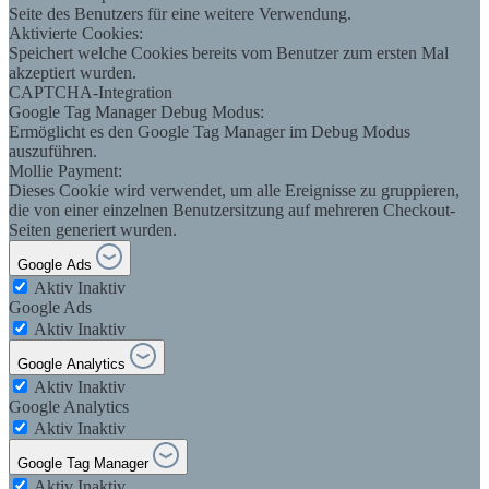
Seite des Benutzers für eine weitere Verwendung.
Aktivierte Cookies:
Speichert welche Cookies bereits vom Benutzer zum ersten Mal
akzeptiert wurden.
CAPTCHA-Integration
Google Tag Manager Debug Modus:
Ermöglicht es den Google Tag Manager im Debug Modus
auszuführen.
Mollie Payment:
Dieses Cookie wird verwendet, um alle Ereignisse zu gruppieren,
die von einer einzelnen Benutzersitzung auf mehreren Checkout-
Seiten generiert wurden.
Google Ads
Aktiv
Inaktiv
Google Ads
Aktiv
Inaktiv
Google Analytics
Aktiv
Inaktiv
Google Analytics
Aktiv
Inaktiv
Google Tag Manager
Aktiv
Inaktiv