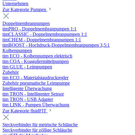
Unternehmen
Zur Kategorie Pumpen
Doppelmembranpumpen
timPRO - Doppelmembranpumpen 1:1
timCLASSIC - Doppelmembranpumpen 1:1
timCHEM - Doppelmembranpumpen 1:1
timBOOST - Hochdruck-Doppelmembranpumpen 3,5:1
Kolbenpumpen
tim ECO - Kolbenpumpen elektrisch
tim COA - Koaguliermittelpumpen
tim GLUE - Leimpumpen
Zubehör
tim ECO - Materialstaudruckregler
Zubehör pneumatische Leimpumpe
Intelligente Überwachung
tim TRON - Intelligenter Sensor
tim TRON - USB Adapter
tim LINK - Pumpen Überwachung
Zur Kategorie fluidFIT
Steckverbinder für metrische Schläuche
Steckverbinder für zöllige Schläuche