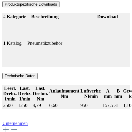
Produktspezifische Downloads
#
Kategorie
Beschreibung
Download
1
Katalog
Pneumatikzubehör
Technische Daten
Leerl.
Last.
Last.
Anlaufmoment
Luftverbr.
A
B
Gew
Drehz.
Drehz.
Drehm.
Nm
Nl/min
mm
mm
k
1/min
1/min
Nm
2500
1250
4,79
6,60
950
157,5
31
1,10
Unternehmen