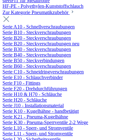
steelFIT für Metallrohre
HF-PE - Polyethylen-Kunststoffschlauch
Zur Kategorie Pneumatikzubehör
Serie A10 - Schnellverschraubungen
Serie B10 - Steckverschraubungen
Serie B20 - Steckverschraubungen
Serie B20 - Steckverschraubungen neu
Serie B30 - Steckverschraubungen
Serie B40 - Steckverschraubungen
Serie B50 - Steckverbindungen
Serie B60 - Steckverschraubungen
Serie C10 - Schneidringverschraubungen
Serie E10 - Schlauchverbinder
Serie F10 - Fittings
Serie F20 - Drehdurchführungen
Serie H10 & H70 - Schläuche
Serie H20 - Schläuche
Serie J10 - Installationsmaterial
Serie K10 - Kugelhähne - handbetätigt
Serie K21 - Pneuma-Kugelhähne
Serie K30 - Pneuma-Sperrventile 2-2 Wege
Serie L10 - Sperr- und Stromventile
Serie L11 - Sperr- und Stromventile
Serie L20 - Sicherheitsventile