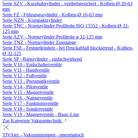
Serie SZV - Kurzhubzylinder - verdrehgesichert - Kolben-Ø 20-63
mm
Serie FZ - Führungszylinder - Kolben-Ø 16-63 mm
Serie NZN - Kompaktzylinder
Serie TNC - Normzylinder Profilrohr ISO 15552 - Kolben-Ø 32-
125 mm
Serie AZV - Normzylinder Profilrohr ø 32-125 mm
Serie TNZ - Normzylinder Zugstange
Serie FSE - Feststelleinheit - bei Druckabfall blockierend - Kolben-
Ø 32-125
Serie SP - Balgzylinder - einfachwirkend
Serie V10 - Endschalterventile
Serie V11 - Handventile
Serie V12 - Fußventile
Serie V13 - Pneumatikventile
Serie V14 - Pilotventile
Serie V15 - Magnetventile
Serie V16 - Namurventile
Serie V17 - Funktionsventile
Serie V18 - Sonderventile
Serie V19 - Magnetventile - Basic-Line
Zur Kategorie Vakuumtechnik
TIVAtec - Vakuumpumpen - pneumatisch