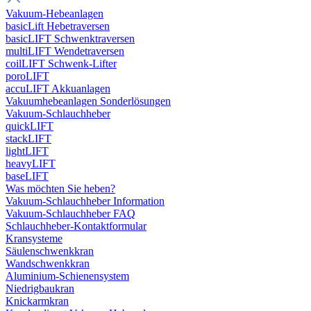
Vakuum-Hebeanlagen
basicLift Hebetraversen
basicLIFT Schwenktraversen
multiLIFT Wendetraversen
coilLIFT Schwenk-Lifter
poroLIFT
accuLIFT Akkuanlagen
Vakuumhebeanlagen Sonderlösungen
Vakuum-Schlauchheber
quickLIFT
stackLIFT
lightLIFT
heavyLIFT
baseLIFT
Was möchten Sie heben?
Vakuum-Schlauchheber Information
Vakuum-Schlauchheber FAQ
Schlauchheber-Kontaktformular
Kransysteme
Säulenschwenkkran
Wandschwenkkran
Aluminium-Schienensystem
Niedrigbaukran
Knickarmkran