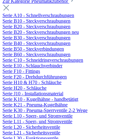
Zur Kategorie Pneumatikzubehör
Serie A10 - Schnellverschraubungen
Serie B10 - Steckverschraubungen
Serie B20 - Steckverschraubungen
Serie B20 - Steckverschraubungen neu
Serie B30 - Steckverschraubungen
Serie B40 - Steckverschraubungen
Serie B50 - Steckverbindungen
Serie B60 - Steckverschraubungen
Serie C10 - Schneidringverschraubungen
Serie E10 - Schlauchverbinder
Serie F10 - Fittings
Serie F20 - Drehdurchführungen
Serie H10 & H70 - Schläuche
Serie H20 - Schläuche
Serie J10 - Installationsmaterial
Serie K10 - Kugelhähne - handbetätigt
Serie K21 - Pneuma-Kugelhähne
Serie K30 - Pneuma-Sperrventile 2-2 Wege
Serie L10 - Sperr- und Stromventile
Serie L11 - Sperr- und Stromventile
Serie L20 - Sicherheitsventile
Serie L21 - Sicherheitsventile
Serie L30 - Funktionsventile