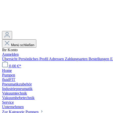
Menü schließen
Ihr Konto
Anmelden
Übersicht
Persönliches Profil
Adressen
Zahlungsarten
Bestellungen
E
0,00 €*
Home
Pumpen
fluidFIT
Pneumatikzubehör
Industriepneumatik
Vakuumtechnik
Vakuumhebetechnik
Service
Unternehmen
Zur Kategorie Pumpen