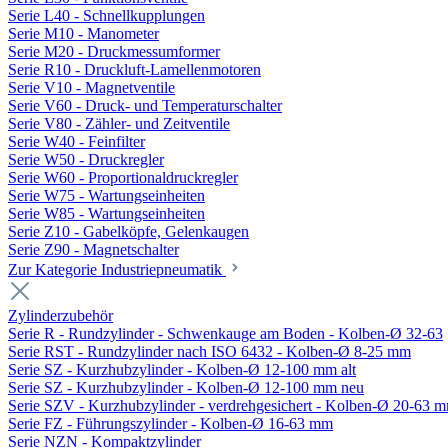
Serie L40 - Schnellkupplungen
Serie M10 - Manometer
Serie M20 - Druckmessumformer
Serie R10 - Druckluft-Lamellenmotoren
Serie V10 - Magnetventile
Serie V60 - Druck- und Temperaturschalter
Serie V80 - Zähler- und Zeitventile
Serie W40 - Feinfilter
Serie W50 - Druckregler
Serie W60 - Proportionaldruckregler
Serie W75 - Wartungseinheiten
Serie W85 - Wartungseinheiten
Serie Z10 - Gabelköpfe, Gelenkaugen
Serie Z90 - Magnetschalter
Zur Kategorie Industriepneumatik
Zylinderzubehör
Serie R - Rundzylinder - Schwenkauge am Boden - Kolben-Ø 32-63
Serie RST - Rundzylinder nach ISO 6432 - Kolben-Ø 8-25 mm
Serie SZ - Kurzhubzylinder - Kolben-Ø 12-100 mm alt
Serie SZ - Kurzhubzylinder - Kolben-Ø 12-100 mm neu
Serie SZV - Kurzhubzylinder - verdrehgesichert - Kolben-Ø 20-63 
Serie FZ - Führungszylinder - Kolben-Ø 16-63 mm
Serie NZN - Kompaktzylinder