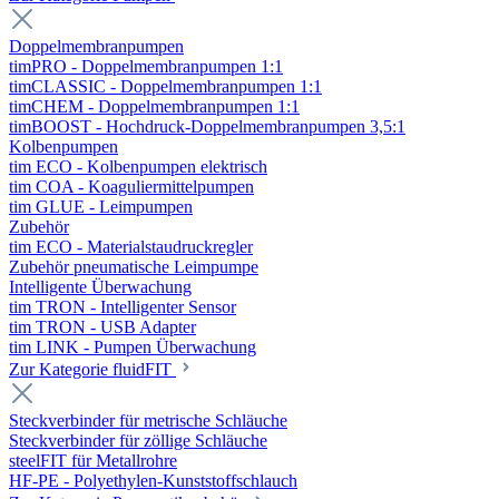
Doppelmembranpumpen
timPRO - Doppelmembranpumpen 1:1
timCLASSIC - Doppelmembranpumpen 1:1
timCHEM - Doppelmembranpumpen 1:1
timBOOST - Hochdruck-Doppelmembranpumpen 3,5:1
Kolbenpumpen
tim ECO - Kolbenpumpen elektrisch
tim COA - Koaguliermittelpumpen
tim GLUE - Leimpumpen
Zubehör
tim ECO - Materialstaudruckregler
Zubehör pneumatische Leimpumpe
Intelligente Überwachung
tim TRON - Intelligenter Sensor
tim TRON - USB Adapter
tim LINK - Pumpen Überwachung
Zur Kategorie fluidFIT
Steckverbinder für metrische Schläuche
Steckverbinder für zöllige Schläuche
steelFIT für Metallrohre
HF-PE - Polyethylen-Kunststoffschlauch