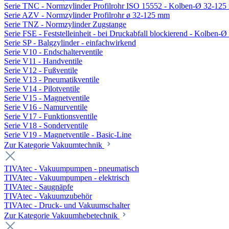
Serie TNC - Normzylinder Profilrohr ISO 15552 - Kolben-Ø 32-12
Serie AZV - Normzylinder Profilrohr ø 32-125 mm
Serie TNZ - Normzylinder Zugstange
Serie FSE - Feststelleinheit - bei Druckabfall blockierend - Kolben-
Serie SP - Balgzylinder - einfachwirkend
Serie V10 - Endschalterventile
Serie V11 - Handventile
Serie V12 - Fußventile
Serie V13 - Pneumatikventile
Serie V14 - Pilotventile
Serie V15 - Magnetventile
Serie V16 - Namurventile
Serie V17 - Funktionsventile
Serie V18 - Sonderventile
Serie V19 - Magnetventile - Basic-Line
Zur Kategorie Vakuumtechnik
TIVAtec - Vakuumpumpen - pneumatisch
TIVAtec - Vakuumpumpen - elektrisch
TIVAtec - Saugnäpfe
TIVAtec - Vakuumzubehör
TIVAtec - Druck- und Vakuumschalter
Zur Kategorie Vakuumhebetechnik