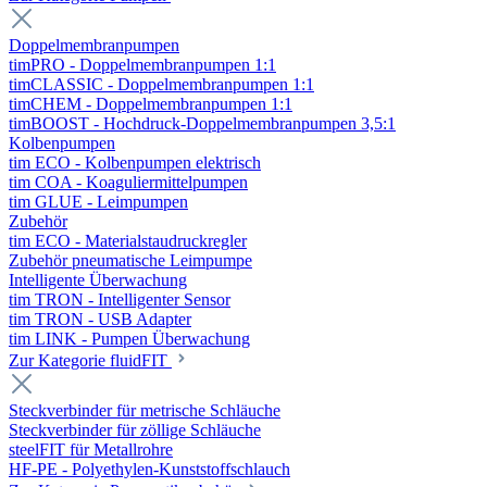
Doppelmembranpumpen
timPRO - Doppelmembranpumpen 1:1
timCLASSIC - Doppelmembranpumpen 1:1
timCHEM - Doppelmembranpumpen 1:1
timBOOST - Hochdruck-Doppelmembranpumpen 3,5:1
Kolbenpumpen
tim ECO - Kolbenpumpen elektrisch
tim COA - Koaguliermittelpumpen
tim GLUE - Leimpumpen
Zubehör
tim ECO - Materialstaudruckregler
Zubehör pneumatische Leimpumpe
Intelligente Überwachung
tim TRON - Intelligenter Sensor
tim TRON - USB Adapter
tim LINK - Pumpen Überwachung
Zur Kategorie fluidFIT
Steckverbinder für metrische Schläuche
Steckverbinder für zöllige Schläuche
steelFIT für Metallrohre
HF-PE - Polyethylen-Kunststoffschlauch