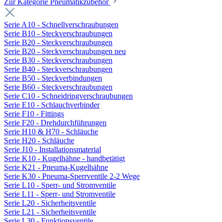
Zur Kategorie Pneumatikzubehör
Serie A10 - Schnellverschraubungen
Serie B10 - Steckverschraubungen
Serie B20 - Steckverschraubungen
Serie B20 - Steckverschraubungen neu
Serie B30 - Steckverschraubungen
Serie B40 - Steckverschraubungen
Serie B50 - Steckverbindungen
Serie B60 - Steckverschraubungen
Serie C10 - Schneidringverschraubungen
Serie E10 - Schlauchverbinder
Serie F10 - Fittings
Serie F20 - Drehdurchführungen
Serie H10 & H70 - Schläuche
Serie H20 - Schläuche
Serie J10 - Installationsmaterial
Serie K10 - Kugelhähne - handbetätigt
Serie K21 - Pneuma-Kugelhähne
Serie K30 - Pneuma-Sperrventile 2-2 Wege
Serie L10 - Sperr- und Stromventile
Serie L11 - Sperr- und Stromventile
Serie L20 - Sicherheitsventile
Serie L21 - Sicherheitsventile
Serie L30 - Funktionsventile