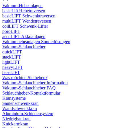
Vakuum-Hebeanlagen
basicLift Hebetraversen
basicLIFT Schwenktraversen
multiLIFT Wendetraversen
coilLIFT Schwenk-Lifter
poroLIFT
accuLIFT Akkuanlagen
Vakuumhebeanlagen Sonderlösungen
Vakuum-Schlauchheber
quickLIFT
stackLIFT
lightLIFT
heavyLIFT
baseLIFT
Was möchten Sie heben?
Vakuum-Schlauchheber Information
Vakuum-Schlauchheber FAQ
Schlauchheber-Kontaktformular
Kransysteme
Säulenschwenkkran
Wandschwenkkran
Aluminium-Schienensystem
Niedrigbaukran
Knickarmkran