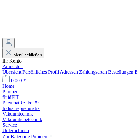
Menü schließen
Ihr Konto
Anmelden
Übersicht
Persönliches Profil
Adressen
Zahlungsarten
Bestellungen
E
0,00 €*
Home
Pumpen
fluidFIT
Pneumatikzubehör
Industriepneumatik
Vakuumtechnik
Vakuumhebetechnik
Service
Unternehmen
Zur Kategorie Pumpen