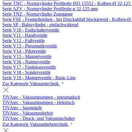
Serie TNC - Normzylinder Profilrohr ISO 15552 - Kolben-Ø 32-12
Serie AZV - Normzylinder Profilrohr ø 32-125 mm
Serie TNZ - Normzylinder Zugstange
Serie FSE - Feststelleinheit - bei Druckabfall blockierend - Kolben-
Serie SP - Balgzylinder - einfachwirkend
Serie V10 - Endschalterventile
Serie V11 - Handventile
Serie V12 - Fußventile
Serie V13 - Pneumatikventile
Serie V14 - Pilotventile
Serie V15 - Magnetventile
Serie V16 - Namurventile
Serie V17 - Funktionsventile
Serie V18 - Sonderventile
Serie V19 - Magnetventile - Basic-Line
Zur Kategorie Vakuumtechnik
TIVAtec - Vakuumpumpen - pneumatisch
TIVAtec - Vakuumpumpen - elektrisch
TIVAtec - Saugnäpfe
TIVAtec - Vakuumzubehör
TIVAtec - Druck- und Vakuumschalter
Zur Kategorie Vakuumhebetechnik