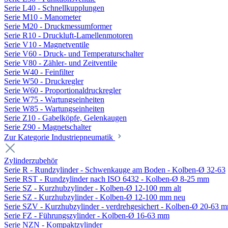
Serie L40 - Schnellkupplungen
Serie M10 - Manometer
Serie M20 - Druckmessumformer
Serie R10 - Druckluft-Lamellenmotoren
Serie V10 - Magnetventile
Serie V60 - Druck- und Temperaturschalter
Serie V80 - Zähler- und Zeitventile
Serie W40 - Feinfilter
Serie W50 - Druckregler
Serie W60 - Proportionaldruckregler
Serie W75 - Wartungseinheiten
Serie W85 - Wartungseinheiten
Serie Z10 - Gabelköpfe, Gelenkaugen
Serie Z90 - Magnetschalter
Zur Kategorie Industriepneumatik
Zylinderzubehör
Serie R - Rundzylinder - Schwenkauge am Boden - Kolben-Ø 32-63
Serie RST - Rundzylinder nach ISO 6432 - Kolben-Ø 8-25 mm
Serie SZ - Kurzhubzylinder - Kolben-Ø 12-100 mm alt
Serie SZ - Kurzhubzylinder - Kolben-Ø 12-100 mm neu
Serie SZV - Kurzhubzylinder - verdrehgesichert - Kolben-Ø 20-63 
Serie FZ - Führungszylinder - Kolben-Ø 16-63 mm
Serie NZN - Kompaktzylinder