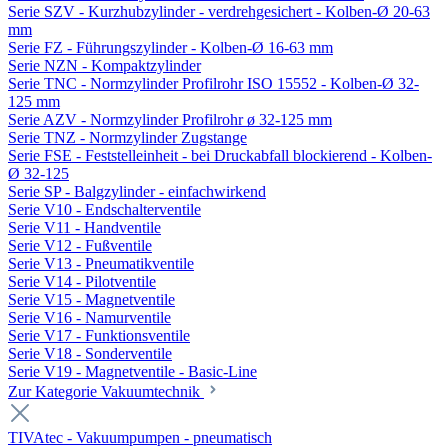
Serie SZV - Kurzhubzylinder - verdrehgesichert - Kolben-Ø 20-63
mm
Serie FZ - Führungszylinder - Kolben-Ø 16-63 mm
Serie NZN - Kompaktzylinder
Serie TNC - Normzylinder Profilrohr ISO 15552 - Kolben-Ø 32-
125 mm
Serie AZV - Normzylinder Profilrohr ø 32-125 mm
Serie TNZ - Normzylinder Zugstange
Serie FSE - Feststelleinheit - bei Druckabfall blockierend - Kolben-
Ø 32-125
Serie SP - Balgzylinder - einfachwirkend
Serie V10 - Endschalterventile
Serie V11 - Handventile
Serie V12 - Fußventile
Serie V13 - Pneumatikventile
Serie V14 - Pilotventile
Serie V15 - Magnetventile
Serie V16 - Namurventile
Serie V17 - Funktionsventile
Serie V18 - Sonderventile
Serie V19 - Magnetventile - Basic-Line
Zur Kategorie Vakuumtechnik
TIVAtec - Vakuumpumpen - pneumatisch