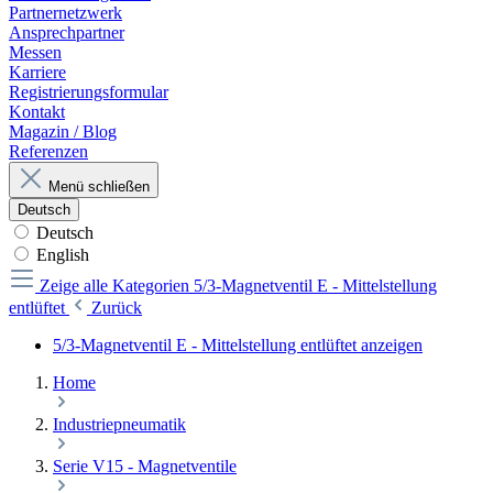
Partnernetzwerk
Ansprechpartner
Messen
Karriere
Registrierungsformular
Kontakt
Magazin / Blog
Referenzen
Menü schließen
Deutsch
Deutsch
English
Zeige alle Kategorien
5/3-Magnetventil E - Mittelstellung
entlüftet
Zurück
5/3-Magnetventil E - Mittelstellung entlüftet anzeigen
Home
Industriepneumatik
Serie V15 - Magnetventile