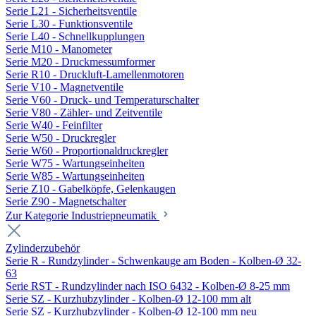
Serie L21 - Sicherheitsventile
Serie L30 - Funktionsventile
Serie L40 - Schnellkupplungen
Serie M10 - Manometer
Serie M20 - Druckmessumformer
Serie R10 - Druckluft-Lamellenmotoren
Serie V10 - Magnetventile
Serie V60 - Druck- und Temperaturschalter
Serie V80 - Zähler- und Zeitventile
Serie W40 - Feinfilter
Serie W50 - Druckregler
Serie W60 - Proportionaldruckregler
Serie W75 - Wartungseinheiten
Serie W85 - Wartungseinheiten
Serie Z10 - Gabelköpfe, Gelenkaugen
Serie Z90 - Magnetschalter
Zur Kategorie Industriepneumatik
Zylinderzubehör
Serie R - Rundzylinder - Schwenkauge am Boden - Kolben-Ø 32-
63
Serie RST - Rundzylinder nach ISO 6432 - Kolben-Ø 8-25 mm
Serie SZ - Kurzhubzylinder - Kolben-Ø 12-100 mm alt
Serie SZ - Kurzhubzylinder - Kolben-Ø 12-100 mm neu