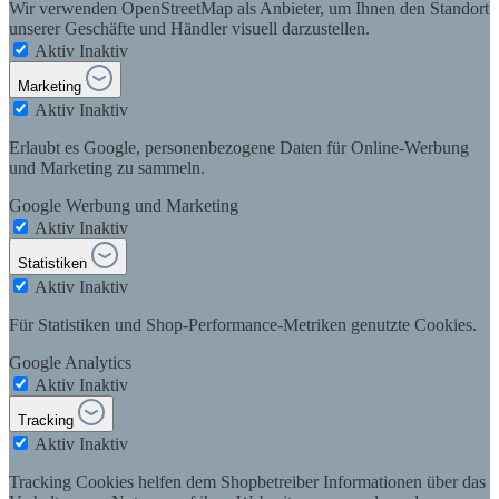
Wir verwenden OpenStreetMap als Anbieter, um Ihnen den Standort
unserer Geschäfte und Händler visuell darzustellen.
Aktiv
Inaktiv
Marketing
Aktiv
Inaktiv
Erlaubt es Google, personenbezogene Daten für Online-Werbung
und Marketing zu sammeln.
Google Werbung und Marketing
Aktiv
Inaktiv
Statistiken
Aktiv
Inaktiv
Für Statistiken und Shop-Performance-Metriken genutzte Cookies.
Google Analytics
Aktiv
Inaktiv
Tracking
Aktiv
Inaktiv
Tracking Cookies helfen dem Shopbetreiber Informationen über das