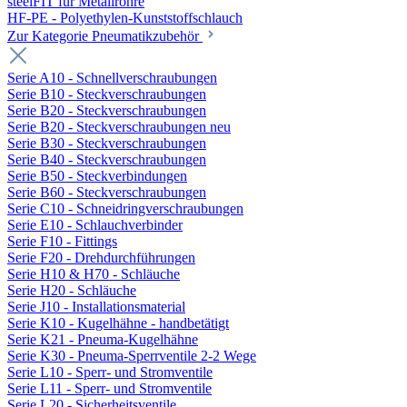
steelFIT für Metallrohre
HF-PE - Polyethylen-Kunststoffschlauch
Zur Kategorie Pneumatikzubehör
Serie A10 - Schnellverschraubungen
Serie B10 - Steckverschraubungen
Serie B20 - Steckverschraubungen
Serie B20 - Steckverschraubungen neu
Serie B30 - Steckverschraubungen
Serie B40 - Steckverschraubungen
Serie B50 - Steckverbindungen
Serie B60 - Steckverschraubungen
Serie C10 - Schneidringverschraubungen
Serie E10 - Schlauchverbinder
Serie F10 - Fittings
Serie F20 - Drehdurchführungen
Serie H10 & H70 - Schläuche
Serie H20 - Schläuche
Serie J10 - Installationsmaterial
Serie K10 - Kugelhähne - handbetätigt
Serie K21 - Pneuma-Kugelhähne
Serie K30 - Pneuma-Sperrventile 2-2 Wege
Serie L10 - Sperr- und Stromventile
Serie L11 - Sperr- und Stromventile
Serie L20 - Sicherheitsventile