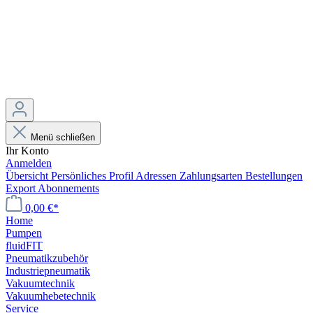
Menü schließen
Ihr Konto
Anmelden
Übersicht
Persönliches Profil
Adressen
Zahlungsarten
Bestellungen
Export
Abonnements
0,00 €*
Home
Pumpen
fluidFIT
Pneumatikzubehör
Industriepneumatik
Vakuumtechnik
Vakuumhebetechnik
Service