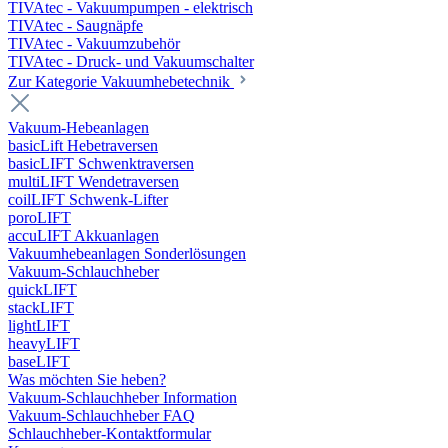
TIVAtec - Vakuumpumpen - elektrisch
TIVAtec - Saugnäpfe
TIVAtec - Vakuumzubehör
TIVAtec - Druck- und Vakuumschalter
Zur Kategorie Vakuumhebetechnik
Vakuum-Hebeanlagen
basicLift Hebetraversen
basicLIFT Schwenktraversen
multiLIFT Wendetraversen
coilLIFT Schwenk-Lifter
poroLIFT
accuLIFT Akkuanlagen
Vakuumhebeanlagen Sonderlösungen
Vakuum-Schlauchheber
quickLIFT
stackLIFT
lightLIFT
heavyLIFT
baseLIFT
Was möchten Sie heben?
Vakuum-Schlauchheber Information
Vakuum-Schlauchheber FAQ
Schlauchheber-Kontaktformular