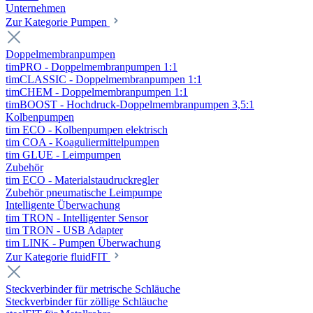
Unternehmen
Zur Kategorie Pumpen
Doppelmembranpumpen
timPRO - Doppelmembranpumpen 1:1
timCLASSIC - Doppelmembranpumpen 1:1
timCHEM - Doppelmembranpumpen 1:1
timBOOST - Hochdruck-Doppelmembranpumpen 3,5:1
Kolbenpumpen
tim ECO - Kolbenpumpen elektrisch
tim COA - Koaguliermittelpumpen
tim GLUE - Leimpumpen
Zubehör
tim ECO - Materialstaudruckregler
Zubehör pneumatische Leimpumpe
Intelligente Überwachung
tim TRON - Intelligenter Sensor
tim TRON - USB Adapter
tim LINK - Pumpen Überwachung
Zur Kategorie fluidFIT
Steckverbinder für metrische Schläuche
Steckverbinder für zöllige Schläuche