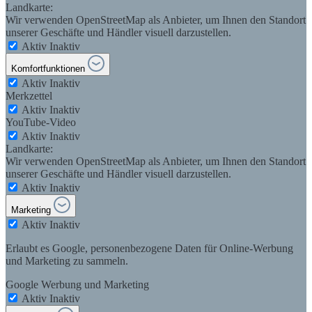
Landkarte:
Wir verwenden OpenStreetMap als Anbieter, um Ihnen den Standort
unserer Geschäfte und Händler visuell darzustellen.
Aktiv
Inaktiv
Komfortfunktionen
Aktiv
Inaktiv
Merkzettel
Aktiv
Inaktiv
YouTube-Video
Aktiv
Inaktiv
Landkarte:
Wir verwenden OpenStreetMap als Anbieter, um Ihnen den Standort
unserer Geschäfte und Händler visuell darzustellen.
Aktiv
Inaktiv
Marketing
Aktiv
Inaktiv
Erlaubt es Google, personenbezogene Daten für Online-Werbung
und Marketing zu sammeln.
Google Werbung und Marketing
Aktiv
Inaktiv