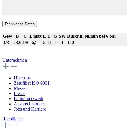
Technische Daten
Gew
B
C
L max
E
F
G
SW
Durchfl. Nl/min bei 6 bar
1/8
28,6
1/8
56,5
6
21
16
14
120
Unternehmen
Über uns
Zertifikat ISO 9001
Messen
Presse
Partnernetzwerk
Ansprechpartner
Jobs und Karriere
Rechtliches