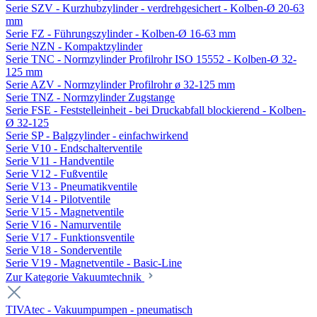
Serie SZV - Kurzhubzylinder - verdrehgesichert - Kolben-Ø 20-63
mm
Serie FZ - Führungszylinder - Kolben-Ø 16-63 mm
Serie NZN - Kompaktzylinder
Serie TNC - Normzylinder Profilrohr ISO 15552 - Kolben-Ø 32-
125 mm
Serie AZV - Normzylinder Profilrohr ø 32-125 mm
Serie TNZ - Normzylinder Zugstange
Serie FSE - Feststelleinheit - bei Druckabfall blockierend - Kolben-
Ø 32-125
Serie SP - Balgzylinder - einfachwirkend
Serie V10 - Endschalterventile
Serie V11 - Handventile
Serie V12 - Fußventile
Serie V13 - Pneumatikventile
Serie V14 - Pilotventile
Serie V15 - Magnetventile
Serie V16 - Namurventile
Serie V17 - Funktionsventile
Serie V18 - Sonderventile
Serie V19 - Magnetventile - Basic-Line
Zur Kategorie Vakuumtechnik
TIVAtec - Vakuumpumpen - pneumatisch