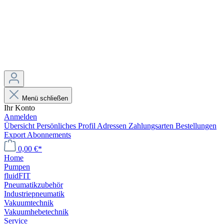
Menü schließen
Ihr Konto
Anmelden
Übersicht
Persönliches Profil
Adressen
Zahlungsarten
Bestellungen
Export
Abonnements
0,00 €*
Home
Pumpen
fluidFIT
Pneumatikzubehör
Industriepneumatik
Vakuumtechnik
Vakuumhebetechnik
Service