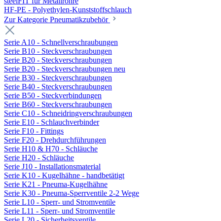
steelFIT für Metallrohre
HF-PE - Polyethylen-Kunststoffschlauch
Zur Kategorie Pneumatikzubehör
Serie A10 - Schnellverschraubungen
Serie B10 - Steckverschraubungen
Serie B20 - Steckverschraubungen
Serie B20 - Steckverschraubungen neu
Serie B30 - Steckverschraubungen
Serie B40 - Steckverschraubungen
Serie B50 - Steckverbindungen
Serie B60 - Steckverschraubungen
Serie C10 - Schneidringverschraubungen
Serie E10 - Schlauchverbinder
Serie F10 - Fittings
Serie F20 - Drehdurchführungen
Serie H10 & H70 - Schläuche
Serie H20 - Schläuche
Serie J10 - Installationsmaterial
Serie K10 - Kugelhähne - handbetätigt
Serie K21 - Pneuma-Kugelhähne
Serie K30 - Pneuma-Sperrventile 2-2 Wege
Serie L10 - Sperr- und Stromventile
Serie L11 - Sperr- und Stromventile
Serie L20 - Sicherheitsventile