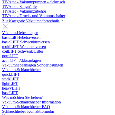
TIVAtec - Vakuumpumpen - elektrisch
TIVAtec - Saugnäpfe
TIVAtec - Vakuumzubehör
TIVAtec - Druck- und Vakuumschalter
Zur Kategorie Vakuumhebetechnik
Vakuum-Hebeanlagen
basicLift Hebetraversen
basicLIFT Schwenktraversen
multiLIFT Wendetraversen
coilLIFT Schwenk-Lifter
poroLIFT
accuLIFT Akkuanlagen
Vakuumhebeanlagen Sonderlösungen
Vakuum-Schlauchheber
quickLIFT
stackLIFT
lightLIFT
heavyLIFT
baseLIFT
Was möchten Sie heben?
Vakuum-Schlauchheber Information
Vakuum-Schlauchheber FAQ
Schlauchheber-Kontaktformular