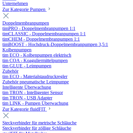
Unternehmen
Zur Kategorie Pumpen
Doppelmembranpumpen
timPRO - Doppelmembranpumpen 1:1
timCLASSIC - Doppelmembranpumpen 1:1
timCHEM - Doppelmembranpumpen 1:1
timBOOST - Hochdruck-Doppelmembranpumpen 3,5:1
Kolbenpumpen
tim ECO - Kolbenpumpen elektrisch
tim COA - Koaguliermittelpumpen
tim GLUE - Leimpumpen
Zubehör
tim ECO - Materialstaudruckregler
Zubehör pneumatische Leimpumpe
Intelligente Überwachung
tim TRON - Intelligenter Sensor
tim TRON - USB Adapter
tim LINK - Pumpen Überwachung
Zur Kategorie fluidFIT
Steckverbinder für metrische Schläuche
Steckverbinder für zöllige Schläuche