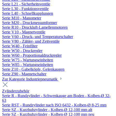
Serie L21 - Sicherheitsventile
Serie L30 - Funktionsventile
Serie L40 - Schnellkupplungen
Serie M10 - Manometer
Serie M20 - Druckmessumformer
Serie R10 - Druckluft-Lamellenmotoren
Serie V10 - Magnetventile
Serie V60 - Druck- und Temperaturschalter
Serie V80 - Zähler- und Zeitventile
Serie W40 - Feinfilter
Serie W50 - Druckregler
Serie W60 - Proportionaldruckregler
Serie W75 - Wartungseinheiten
Serie W85 - Wartungseinheiten
Serie Z10 - Gabelköpfe, Gelenkaugen
Serie Z90 - Magnetschalter
Zur Kategorie Industriepneumatik
Zylinderzubehör
Serie R - Rundzylinder - Schwenkauge am Boden - Kolben-Ø 32-
63
Serie RST - Rundzylinder nach ISO 6432 - Kolben-Ø 8-25 mm
Serie SZ - Kurzhubzylinder - Kolben-Ø 12-100 mm alt
Serie SZ - Kurzhubzylinder - Kolben-Ø 12-100 mm neu