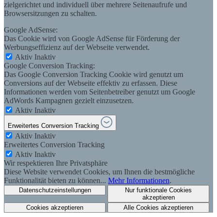
zielgerichtet und individuell über mehrere Seitenaufrufe und
Browsersitzungen zu schalten.
Google AdSense:
Das Cookie wird von Google AdSense für Förderung der
Werbungseffizienz auf der Webseite verwendet.
Aktiv
Inaktiv
Google Conversion Tracking:
Das Google Conversion Tracking Cookie wird genutzt um
Conversions auf der Webseite effektiv zu erfassen. Diese
Informationen werden vom Seitenbetreiber genutzt um Google
AdWords Kampagnen gezielt einzusetzen.
Aktiv
Inaktiv
Erweitertes Conversion Tracking
Aktiv
Inaktiv
Erweitertes Conversion Tracking
Aktiv
Inaktiv
Wir respektieren Ihre Privatsphäre
Diese Website verwendet Cookies, um Ihnen die bestmögliche
Funktionalität bieten zu können...
Mehr Informationen
.
Datenschutzeinstellungen
Nur funktionale Cookies
akzeptieren
Cookies akzeptieren
Alle Cookies akzeptieren