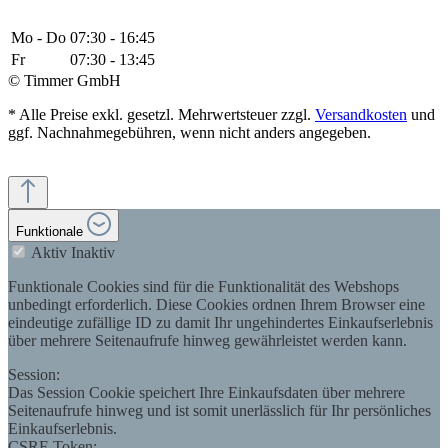
Mo - Do
07:30 - 16:45
Fr
07:30 - 13:45
© Timmer GmbH
* Alle Preise exkl. gesetzl. Mehrwertsteuer zzgl.
Versandkosten
und
ggf. Nachnahmegebühren, wenn nicht anders angegeben.
Funktionale
Aktiv
Inaktiv
Funktionale Cookies sind für die Funktionalität des Webshops
unbedingt erforderlich. Diese Cookies ordnen Ihrem Browser eine
eindeutige zufällige ID zu damit Ihr ungehindertes Einkaufserlebnis
über mehrere Seitenaufrufe hinweg gewährleistet werden kann.
Session:
Das Session Cookie speichert Ihre Einkaufsdaten über mehrere
Seitenaufrufe hinweg und ist somit unerlässlich für Ihr persönliches
Einkaufserlebnis.
CSRF-Token: