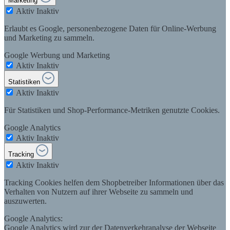
Marketing
Aktiv
Inaktiv
Erlaubt es Google, personenbezogene Daten für Online-Werbung
und Marketing zu sammeln.
Google Werbung und Marketing
Aktiv
Inaktiv
Statistiken
Aktiv
Inaktiv
Für Statistiken und Shop-Performance-Metriken genutzte Cookies.
Google Analytics
Aktiv
Inaktiv
Tracking
Aktiv
Inaktiv
Tracking Cookies helfen dem Shopbetreiber Informationen über das
Verhalten von Nutzern auf ihrer Webseite zu sammeln und
auszuwerten.
Google Analytics:
Google Analytics wird zur der Datenverkehranalyse der Webseite