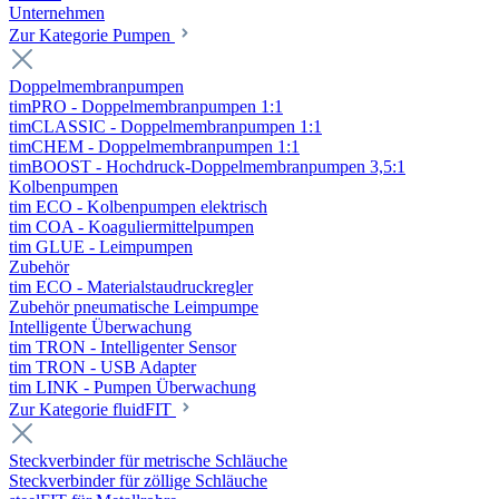
Unternehmen
Zur Kategorie Pumpen
Doppelmembranpumpen
timPRO - Doppelmembranpumpen 1:1
timCLASSIC - Doppelmembranpumpen 1:1
timCHEM - Doppelmembranpumpen 1:1
timBOOST - Hochdruck-Doppelmembranpumpen 3,5:1
Kolbenpumpen
tim ECO - Kolbenpumpen elektrisch
tim COA - Koaguliermittelpumpen
tim GLUE - Leimpumpen
Zubehör
tim ECO - Materialstaudruckregler
Zubehör pneumatische Leimpumpe
Intelligente Überwachung
tim TRON - Intelligenter Sensor
tim TRON - USB Adapter
tim LINK - Pumpen Überwachung
Zur Kategorie fluidFIT
Steckverbinder für metrische Schläuche
Steckverbinder für zöllige Schläuche