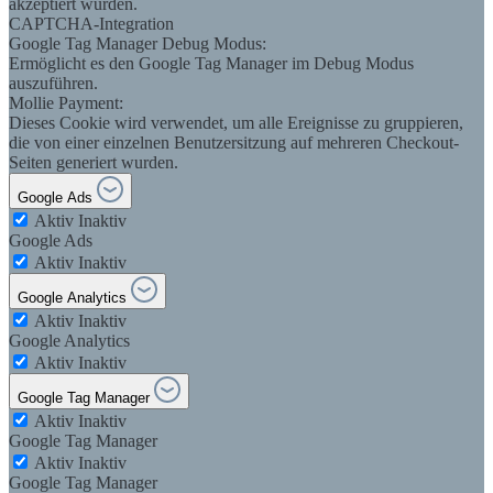
akzeptiert wurden.
CAPTCHA-Integration
Google Tag Manager Debug Modus:
Ermöglicht es den Google Tag Manager im Debug Modus
auszuführen.
Mollie Payment:
Dieses Cookie wird verwendet, um alle Ereignisse zu gruppieren,
die von einer einzelnen Benutzersitzung auf mehreren Checkout-
Seiten generiert wurden.
Google Ads
Aktiv
Inaktiv
Google Ads
Aktiv
Inaktiv
Google Analytics
Aktiv
Inaktiv
Google Analytics
Aktiv
Inaktiv
Google Tag Manager
Aktiv
Inaktiv
Google Tag Manager
Aktiv
Inaktiv
Google Tag Manager