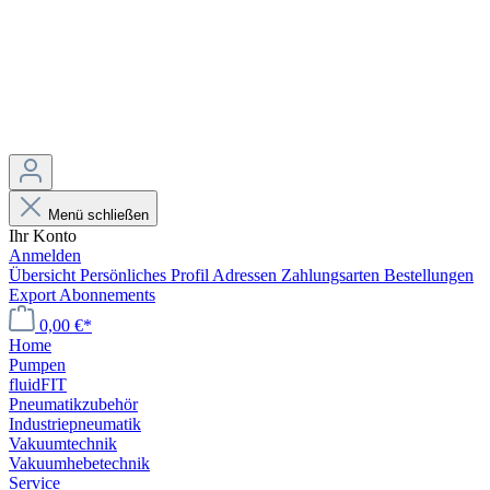
Menü schließen
Ihr Konto
Anmelden
Übersicht
Persönliches Profil
Adressen
Zahlungsarten
Bestellungen
Export
Abonnements
0,00 €*
Home
Pumpen
fluidFIT
Pneumatikzubehör
Industriepneumatik
Vakuumtechnik
Vakuumhebetechnik
Service