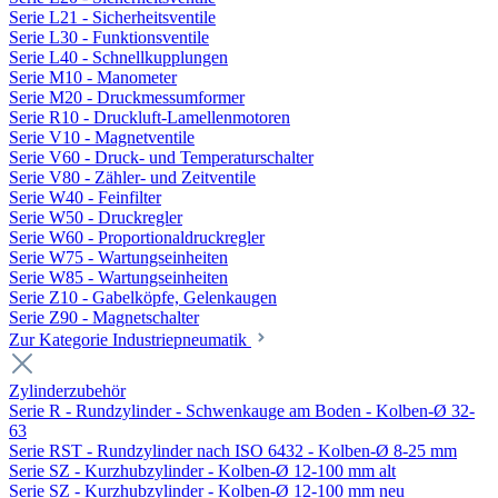
Serie L21 - Sicherheitsventile
Serie L30 - Funktionsventile
Serie L40 - Schnellkupplungen
Serie M10 - Manometer
Serie M20 - Druckmessumformer
Serie R10 - Druckluft-Lamellenmotoren
Serie V10 - Magnetventile
Serie V60 - Druck- und Temperaturschalter
Serie V80 - Zähler- und Zeitventile
Serie W40 - Feinfilter
Serie W50 - Druckregler
Serie W60 - Proportionaldruckregler
Serie W75 - Wartungseinheiten
Serie W85 - Wartungseinheiten
Serie Z10 - Gabelköpfe, Gelenkaugen
Serie Z90 - Magnetschalter
Zur Kategorie Industriepneumatik
Zylinderzubehör
Serie R - Rundzylinder - Schwenkauge am Boden - Kolben-Ø 32-
63
Serie RST - Rundzylinder nach ISO 6432 - Kolben-Ø 8-25 mm
Serie SZ - Kurzhubzylinder - Kolben-Ø 12-100 mm alt
Serie SZ - Kurzhubzylinder - Kolben-Ø 12-100 mm neu