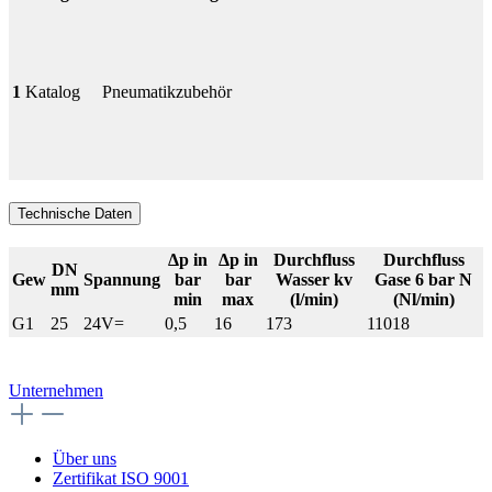
1
Katalog
Pneumatikzubehör
Technische Daten
Δp in
Δp in
Durchfluss
Durchfluss
DN
Gew
Spannung
bar
bar
Wasser kv
Gase 6 bar N
mm
min
max
(l/min)
(Nl/min)
G1
25
24V=
0,5
16
173
11018
Unternehmen
Über uns
Zertifikat ISO 9001