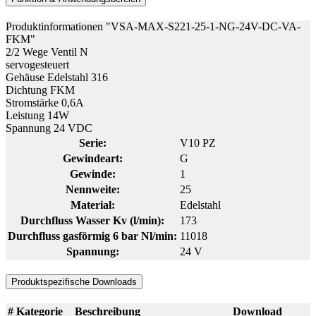
Produktinformationen "VSA-MAX-S221-25-1-NG-24V-DC-VA-
FKM"
2/2 Wege Ventil N
servogesteuert
Gehäuse Edelstahl 316
Dichtung FKM
Stromstärke 0,6A
Leistung 14W
Spannung 24 VDC
Serie:
V10 PZ
Gewindeart:
G
Gewinde:
1
Nennweite:
25
Material:
Edelstahl
Durchfluss Wasser Kv (l/min):
173
Durchfluss gasförmig 6 bar Nl/min:
11018
Spannung:
24 V
Produktspezifische Downloads
#
Kategorie
Beschreibung
Download