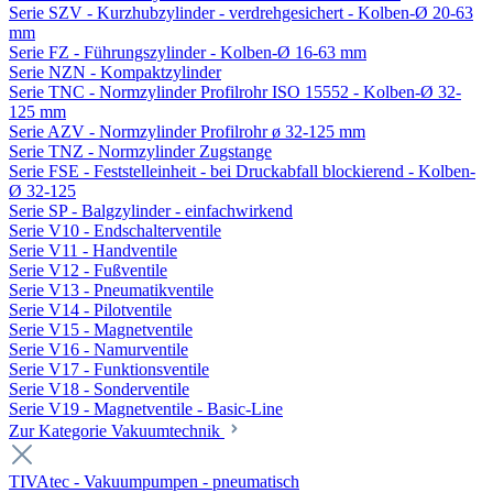
Serie SZV - Kurzhubzylinder - verdrehgesichert - Kolben-Ø 20-63
mm
Serie FZ - Führungszylinder - Kolben-Ø 16-63 mm
Serie NZN - Kompaktzylinder
Serie TNC - Normzylinder Profilrohr ISO 15552 - Kolben-Ø 32-
125 mm
Serie AZV - Normzylinder Profilrohr ø 32-125 mm
Serie TNZ - Normzylinder Zugstange
Serie FSE - Feststelleinheit - bei Druckabfall blockierend - Kolben-
Ø 32-125
Serie SP - Balgzylinder - einfachwirkend
Serie V10 - Endschalterventile
Serie V11 - Handventile
Serie V12 - Fußventile
Serie V13 - Pneumatikventile
Serie V14 - Pilotventile
Serie V15 - Magnetventile
Serie V16 - Namurventile
Serie V17 - Funktionsventile
Serie V18 - Sonderventile
Serie V19 - Magnetventile - Basic-Line
Zur Kategorie Vakuumtechnik
TIVAtec - Vakuumpumpen - pneumatisch