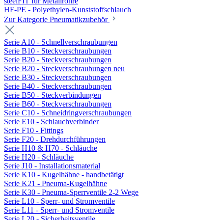
steelFIT für Metallrohre
HF-PE - Polyethylen-Kunststoffschlauch
Zur Kategorie Pneumatikzubehör
Serie A10 - Schnellverschraubungen
Serie B10 - Steckverschraubungen
Serie B20 - Steckverschraubungen
Serie B20 - Steckverschraubungen neu
Serie B30 - Steckverschraubungen
Serie B40 - Steckverschraubungen
Serie B50 - Steckverbindungen
Serie B60 - Steckverschraubungen
Serie C10 - Schneidringverschraubungen
Serie E10 - Schlauchverbinder
Serie F10 - Fittings
Serie F20 - Drehdurchführungen
Serie H10 & H70 - Schläuche
Serie H20 - Schläuche
Serie J10 - Installationsmaterial
Serie K10 - Kugelhähne - handbetätigt
Serie K21 - Pneuma-Kugelhähne
Serie K30 - Pneuma-Sperrventile 2-2 Wege
Serie L10 - Sperr- und Stromventile
Serie L11 - Sperr- und Stromventile
Serie L20 - Sicherheitsventile