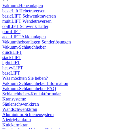
Vakuum-Hebeanlagen
basicLift Hebetraversen
basicLIFT Schwenktraversen
multiLIFT Wendetraversen
coilLIFT Schwenk-Lifter
poroLIFT
accuLIFT Akkuanlagen
Vakuumhebeanlagen Sonderlösungen
Vakuum-Schlauchheber
quickLIFT
stackLIFT
lightLIFT
heavyLIFT
baseLIFT
Was möchten Sie heben?
Vakuum-Schlauchheber Information
Vakuum-Schlauchheber FAQ
Schlauchheber-Kontaktformular
Kransysteme
Säulenschwenkkran
Wandschwenkkran
Aluminium-Schienensystem
Niedrigbaukran
Knickarmkran