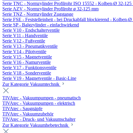
Serie TNC - Normzylinder Profilrohr ISO 15552 - Kolben-Ø 32-12
Serie AZV - Normzylinder Profilrohr ø 32-125 mm
Serie TNZ - Normzylinder Zugstange
Serie FSE - Feststelleinheit - bei Druckabfall blockierend - Kolben-
Serie SP - Balgzylinder - einfachwirkend
Serie V10 - Endschalterventile
Serie V11 - Handventile
Serie V12 - Fußventile
Serie V13 - Pneumatikventile
Serie V14 - Pilotventile
Serie V15 - Magnetventile
Serie V16 - Namurventile
Serie V17 - Funktionsventile
Serie V18 - Sonderventile
Serie V19 - Magnetventile - Basic-Line
Zur Kategorie Vakuumtechnik
TIVAtec - Vakuumpumpen - pneumatisch
TIVAtec - Vakuumpumpen - elektrisch
TIVAtec - Saugnäpfe
TIVAtec - Vakuumzubehör
TIVAtec - Druck- und Vakuumschalter
Zur Kategorie Vakuumhebetechnik