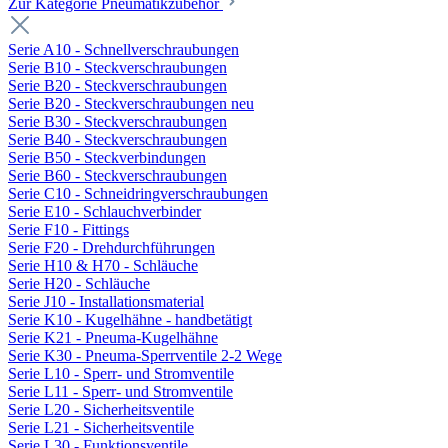
Zur Kategorie Pneumatikzubehör
Serie A10 - Schnellverschraubungen
Serie B10 - Steckverschraubungen
Serie B20 - Steckverschraubungen
Serie B20 - Steckverschraubungen neu
Serie B30 - Steckverschraubungen
Serie B40 - Steckverschraubungen
Serie B50 - Steckverbindungen
Serie B60 - Steckverschraubungen
Serie C10 - Schneidringverschraubungen
Serie E10 - Schlauchverbinder
Serie F10 - Fittings
Serie F20 - Drehdurchführungen
Serie H10 & H70 - Schläuche
Serie H20 - Schläuche
Serie J10 - Installationsmaterial
Serie K10 - Kugelhähne - handbetätigt
Serie K21 - Pneuma-Kugelhähne
Serie K30 - Pneuma-Sperrventile 2-2 Wege
Serie L10 - Sperr- und Stromventile
Serie L11 - Sperr- und Stromventile
Serie L20 - Sicherheitsventile
Serie L21 - Sicherheitsventile
Serie L30 - Funktionsventile