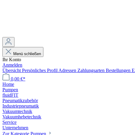
Menü schließen
Ihr Konto
Anmelden
Übersicht
Persönliches Profil
Adressen
Zahlungsarten
Bestellungen
E
0,00 €*
Home
Pumpen
fluidFIT
Pneumatikzubehör
Industriepneumatik
Vakuumtechnik
Vakuumhebetechnik
Service
Unternehmen
Zur Kategorie Pumpen