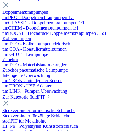
Doppelmembranpumpen
timPRO - Doppelmembranpumpen 1:1
timCLASSIC - Doppelmembranpumpen 1:1
timCHEM - Doppelmembranpumpen 1:1
timBOOST - Hochdruck-Doppelmembranpumpen 3,5:1
Kolbenpumpen
tim ECO - Kolbenpumpen elektrisch
tim COA - Koaguliermittelpumpen
tim GLUE - Leimpumpen
Zubehör
tim ECO - Materialstaudruckregler
Zubehör pneumatische Leimpumpe
Intelligente Überwachung
tim TRON - Intelligenter Sensor
tim TRON - USB Adapter
tim LINK - Pumpen Überwachung
Zur Kategorie fluidFIT
Steckverbinder für metrische Schläuche
Steckverbinder für zöllige Schläuche
steelFIT für Metallrohre
HF-PE - Polyethylen-Kunststoffschlauch