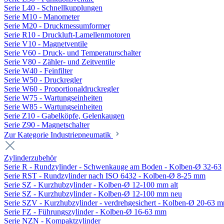
Serie L40 - Schnellkupplungen
Serie M10 - Manometer
Serie M20 - Druckmessumformer
Serie R10 - Druckluft-Lamellenmotoren
Serie V10 - Magnetventile
Serie V60 - Druck- und Temperaturschalter
Serie V80 - Zähler- und Zeitventile
Serie W40 - Feinfilter
Serie W50 - Druckregler
Serie W60 - Proportionaldruckregler
Serie W75 - Wartungseinheiten
Serie W85 - Wartungseinheiten
Serie Z10 - Gabelköpfe, Gelenkaugen
Serie Z90 - Magnetschalter
Zur Kategorie Industriepneumatik
Zylinderzubehör
Serie R - Rundzylinder - Schwenkauge am Boden - Kolben-Ø 32-63
Serie RST - Rundzylinder nach ISO 6432 - Kolben-Ø 8-25 mm
Serie SZ - Kurzhubzylinder - Kolben-Ø 12-100 mm alt
Serie SZ - Kurzhubzylinder - Kolben-Ø 12-100 mm neu
Serie SZV - Kurzhubzylinder - verdrehgesichert - Kolben-Ø 20-63 
Serie FZ - Führungszylinder - Kolben-Ø 16-63 mm
Serie NZN - Kompaktzylinder