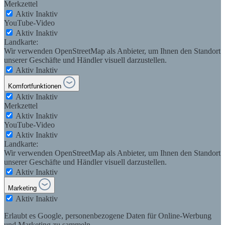
Merkzettel
Aktiv
Inaktiv
YouTube-Video
Aktiv
Inaktiv
Landkarte:
Wir verwenden OpenStreetMap als Anbieter, um Ihnen den Standort
unserer Geschäfte und Händler visuell darzustellen.
Aktiv
Inaktiv
Komfortfunktionen
Aktiv
Inaktiv
Merkzettel
Aktiv
Inaktiv
YouTube-Video
Aktiv
Inaktiv
Landkarte:
Wir verwenden OpenStreetMap als Anbieter, um Ihnen den Standort
unserer Geschäfte und Händler visuell darzustellen.
Aktiv
Inaktiv
Marketing
Aktiv
Inaktiv
Erlaubt es Google, personenbezogene Daten für Online-Werbung
und Marketing zu sammeln.