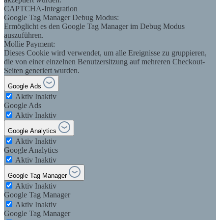
CAPTCHA-Integration
Google Tag Manager Debug Modus:
Ermöglicht es den Google Tag Manager im Debug Modus
auszuführen.
Mollie Payment:
Dieses Cookie wird verwendet, um alle Ereignisse zu gruppieren,
die von einer einzelnen Benutzersitzung auf mehreren Checkout-
Seiten generiert wurden.
Google Ads
Aktiv
Inaktiv
Google Ads
Aktiv
Inaktiv
Google Analytics
Aktiv
Inaktiv
Google Analytics
Aktiv
Inaktiv
Google Tag Manager
Aktiv
Inaktiv
Google Tag Manager
Aktiv
Inaktiv
Google Tag Manager