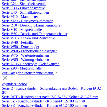
Serie L21 - Sicherheitsventile
Serie L30 - Funktionsventile
Serie L40 - Schnellkupplungen
Serie M10 - Manometer
Serie M20 - Druckmessumformer
Serie R10 - Druckluft-Lamellenmotoren
Serie V10 - Magnetventile
Serie V60 - Druck- und Temperaturschalter
Serie V80 - Zähler- und Zeitventile
Serie W40 - Feinfilter
Serie W50 - Druckregler
Serie W60 - Proportionaldruckregler
Serie W75 - Wartungseinheiten
Serie W85 - Wartungseinheiten
Serie Z10 - Gabelköpfe, Gelenkaugen
Serie Z90 - Magnetschalter
Zur Kategorie Industriepneumatik
Zylinderzubehör
Serie R - Rundzylinder - Schwenkauge am Boden - Kolben-Ø 32-
63
Serie RST - Rundzylinder nach ISO 6432 - Kolben-Ø 8-25 mm
Serie SZ - Kurzhubzylinder - Kolben-Ø 12-100 mm alt
Serie SZ - Kurzhubzylinder - Kolben-Ø 12-100 mm neu