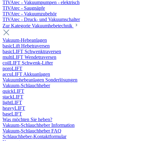
TIVAtec - Vakuumpumpen - elektrisch
TIVAtec - Saugnäpfe
TIVAtec - Vakuumzubehör
TIVAtec - Druck- und Vakuumschalter
Zur Kategorie Vakuumhebetechnik
Vakuum-Hebeanlagen
basicLift Hebetraversen
basicLIFT Schwenktraversen
multiLIFT Wendetraversen
coilLIFT Schwenk-Lifter
poroLIFT
accuLIFT Akkuanlagen
Vakuumhebeanlagen Sonderlösungen
Vakuum-Schlauchheber
quickLIFT
stackLIFT
lightLIFT
heavyLIFT
baseLIFT
Was möchten Sie heben?
Vakuum-Schlauchheber Information
Vakuum-Schlauchheber FAQ
Schlauchheber-Kontaktformular