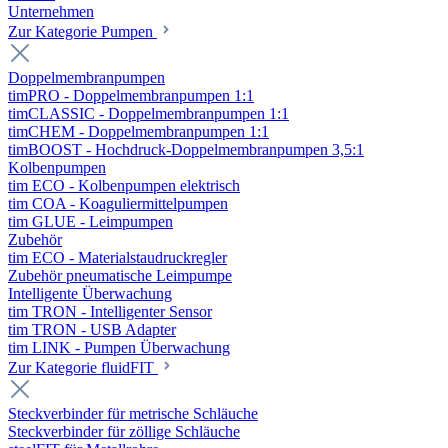
Unternehmen
Zur Kategorie Pumpen
Doppelmembranpumpen
timPRO - Doppelmembranpumpen 1:1
timCLASSIC - Doppelmembranpumpen 1:1
timCHEM - Doppelmembranpumpen 1:1
timBOOST - Hochdruck-Doppelmembranpumpen 3,5:1
Kolbenpumpen
tim ECO - Kolbenpumpen elektrisch
tim COA - Koaguliermittelpumpen
tim GLUE - Leimpumpen
Zubehör
tim ECO - Materialstaudruckregler
Zubehör pneumatische Leimpumpe
Intelligente Überwachung
tim TRON - Intelligenter Sensor
tim TRON - USB Adapter
tim LINK - Pumpen Überwachung
Zur Kategorie fluidFIT
Steckverbinder für metrische Schläuche
Steckverbinder für zöllige Schläuche