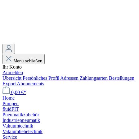
Menü schließen
Ihr Konto
Anmelden
Übersicht
Persönliches Profil
Adressen
Zahlungsarten
Bestellungen
Export
Abonnements
0,00 €*
Home
Pumpen
fluidFIT
Pneumatikzubehör
Industriepneumatik
Vakuumtechnik
Vakuumhebetechnik
Service