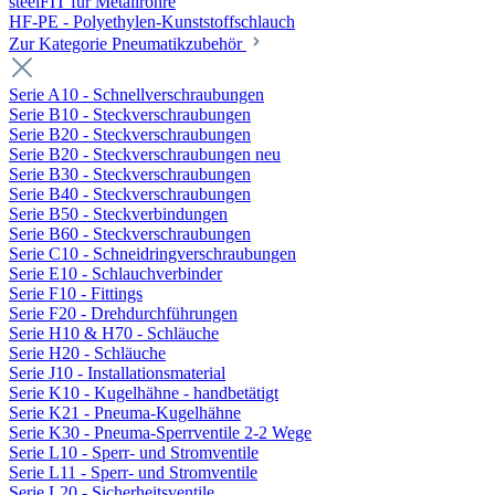
steelFIT für Metallrohre
HF-PE - Polyethylen-Kunststoffschlauch
Zur Kategorie Pneumatikzubehör
Serie A10 - Schnellverschraubungen
Serie B10 - Steckverschraubungen
Serie B20 - Steckverschraubungen
Serie B20 - Steckverschraubungen neu
Serie B30 - Steckverschraubungen
Serie B40 - Steckverschraubungen
Serie B50 - Steckverbindungen
Serie B60 - Steckverschraubungen
Serie C10 - Schneidringverschraubungen
Serie E10 - Schlauchverbinder
Serie F10 - Fittings
Serie F20 - Drehdurchführungen
Serie H10 & H70 - Schläuche
Serie H20 - Schläuche
Serie J10 - Installationsmaterial
Serie K10 - Kugelhähne - handbetätigt
Serie K21 - Pneuma-Kugelhähne
Serie K30 - Pneuma-Sperrventile 2-2 Wege
Serie L10 - Sperr- und Stromventile
Serie L11 - Sperr- und Stromventile
Serie L20 - Sicherheitsventile