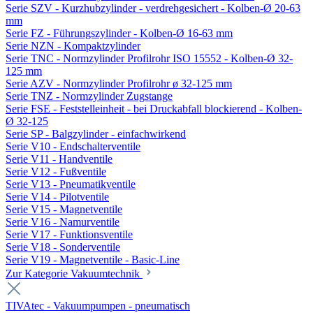
Serie SZV - Kurzhubzylinder - verdrehgesichert - Kolben-Ø 20-63
mm
Serie FZ - Führungszylinder - Kolben-Ø 16-63 mm
Serie NZN - Kompaktzylinder
Serie TNC - Normzylinder Profilrohr ISO 15552 - Kolben-Ø 32-
125 mm
Serie AZV - Normzylinder Profilrohr ø 32-125 mm
Serie TNZ - Normzylinder Zugstange
Serie FSE - Feststelleinheit - bei Druckabfall blockierend - Kolben-
Ø 32-125
Serie SP - Balgzylinder - einfachwirkend
Serie V10 - Endschalterventile
Serie V11 - Handventile
Serie V12 - Fußventile
Serie V13 - Pneumatikventile
Serie V14 - Pilotventile
Serie V15 - Magnetventile
Serie V16 - Namurventile
Serie V17 - Funktionsventile
Serie V18 - Sonderventile
Serie V19 - Magnetventile - Basic-Line
Zur Kategorie Vakuumtechnik
TIVAtec - Vakuumpumpen - pneumatisch