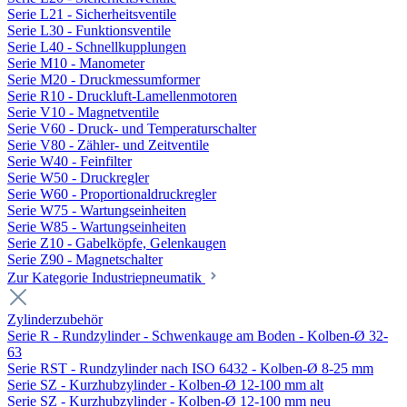
Serie L21 - Sicherheitsventile
Serie L30 - Funktionsventile
Serie L40 - Schnellkupplungen
Serie M10 - Manometer
Serie M20 - Druckmessumformer
Serie R10 - Druckluft-Lamellenmotoren
Serie V10 - Magnetventile
Serie V60 - Druck- und Temperaturschalter
Serie V80 - Zähler- und Zeitventile
Serie W40 - Feinfilter
Serie W50 - Druckregler
Serie W60 - Proportionaldruckregler
Serie W75 - Wartungseinheiten
Serie W85 - Wartungseinheiten
Serie Z10 - Gabelköpfe, Gelenkaugen
Serie Z90 - Magnetschalter
Zur Kategorie Industriepneumatik
Zylinderzubehör
Serie R - Rundzylinder - Schwenkauge am Boden - Kolben-Ø 32-
63
Serie RST - Rundzylinder nach ISO 6432 - Kolben-Ø 8-25 mm
Serie SZ - Kurzhubzylinder - Kolben-Ø 12-100 mm alt
Serie SZ - Kurzhubzylinder - Kolben-Ø 12-100 mm neu