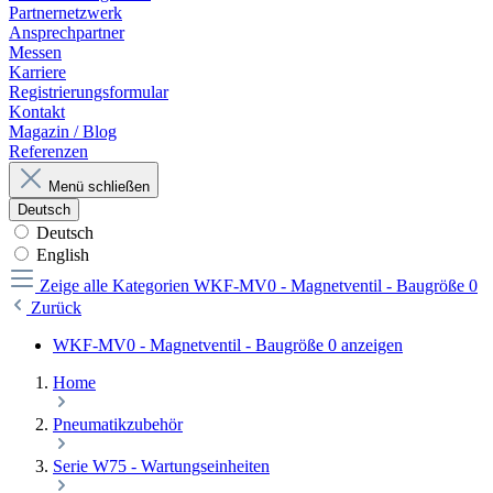
Partnernetzwerk
Ansprechpartner
Messen
Karriere
Registrierungsformular
Kontakt
Magazin / Blog
Referenzen
Menü schließen
Deutsch
Deutsch
English
Zeige alle Kategorien
WKF-MV0 - Magnetventil - Baugröße 0
Zurück
WKF-MV0 - Magnetventil - Baugröße 0 anzeigen
Home
Pneumatikzubehör
Serie W75 - Wartungseinheiten