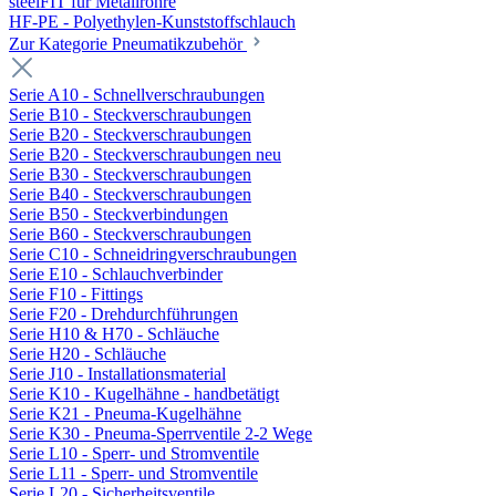
steelFIT für Metallrohre
HF-PE - Polyethylen-Kunststoffschlauch
Zur Kategorie Pneumatikzubehör
Serie A10 - Schnellverschraubungen
Serie B10 - Steckverschraubungen
Serie B20 - Steckverschraubungen
Serie B20 - Steckverschraubungen neu
Serie B30 - Steckverschraubungen
Serie B40 - Steckverschraubungen
Serie B50 - Steckverbindungen
Serie B60 - Steckverschraubungen
Serie C10 - Schneidringverschraubungen
Serie E10 - Schlauchverbinder
Serie F10 - Fittings
Serie F20 - Drehdurchführungen
Serie H10 & H70 - Schläuche
Serie H20 - Schläuche
Serie J10 - Installationsmaterial
Serie K10 - Kugelhähne - handbetätigt
Serie K21 - Pneuma-Kugelhähne
Serie K30 - Pneuma-Sperrventile 2-2 Wege
Serie L10 - Sperr- und Stromventile
Serie L11 - Sperr- und Stromventile
Serie L20 - Sicherheitsventile