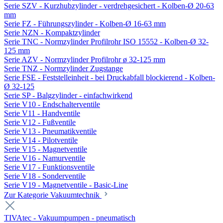
Serie SZV - Kurzhubzylinder - verdrehgesichert - Kolben-Ø 20-63
mm
Serie FZ - Führungszylinder - Kolben-Ø 16-63 mm
Serie NZN - Kompaktzylinder
Serie TNC - Normzylinder Profilrohr ISO 15552 - Kolben-Ø 32-
125 mm
Serie AZV - Normzylinder Profilrohr ø 32-125 mm
Serie TNZ - Normzylinder Zugstange
Serie FSE - Feststelleinheit - bei Druckabfall blockierend - Kolben-
Ø 32-125
Serie SP - Balgzylinder - einfachwirkend
Serie V10 - Endschalterventile
Serie V11 - Handventile
Serie V12 - Fußventile
Serie V13 - Pneumatikventile
Serie V14 - Pilotventile
Serie V15 - Magnetventile
Serie V16 - Namurventile
Serie V17 - Funktionsventile
Serie V18 - Sonderventile
Serie V19 - Magnetventile - Basic-Line
Zur Kategorie Vakuumtechnik
TIVAtec - Vakuumpumpen - pneumatisch