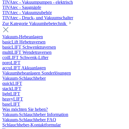
TIVAtec - Vakuumpumpen - elektrisch
TIVAtec - Saugnäpfe
TIVAtec - Vakuumzubehör
TIVAtec - Druck- und Vakuumschalter
Zur Kategorie Vakuumhebetechnik
Vakuum-Hebeanlagen
basicLift Hebetraversen
basicLIFT Schwenktraversen
multiLIFT Wendetraversen
coilLIFT Schwenk-Lifter
poroLIFT
accuLIFT Akkuanlagen
Vakuumhebeanlagen Sonderlösungen
Vakuum-Schlauchheber
quickLIFT
stackLIFT
lightLIFT
heavyLIFT
baseLIFT
Was möchten Sie heben?
Vakuum-Schlauchheber Information
Vakuum-Schlauchheber FAQ
Schlauchheber-Kontaktformular