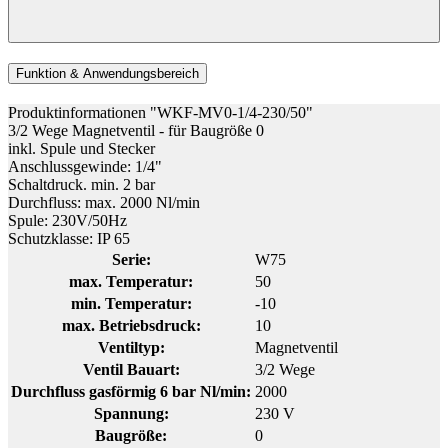
Funktion & Anwendungsbereich
Produktinformationen "WKF-MV0-1/4-230/50"
3/2 Wege Magnetventil - für Baugröße 0
inkl. Spule und Stecker
Anschlussgewinde: 1/4"
Schaltdruck. min. 2 bar
Durchfluss: max. 2000 Nl/min
Spule: 230V/50Hz
Schutzklasse: IP 65
Serie:
W75
max. Temperatur:
50
min. Temperatur:
-10
max. Betriebsdruck:
10
Ventiltyp:
Magnetventil
Ventil Bauart:
3/2 Wege
Durchfluss gasförmig 6 bar Nl/min:
2000
Spannung:
230 V
Baugröße:
0