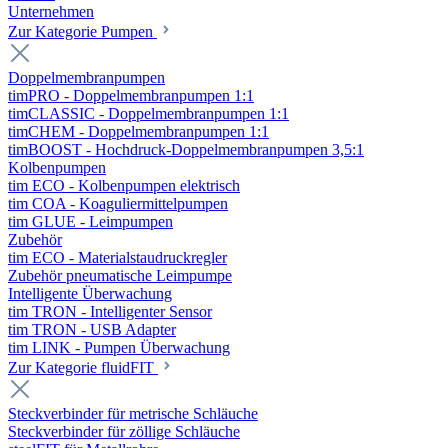
Unternehmen
Zur Kategorie Pumpen
Doppelmembranpumpen
timPRO - Doppelmembranpumpen 1:1
timCLASSIC - Doppelmembranpumpen 1:1
timCHEM - Doppelmembranpumpen 1:1
timBOOST - Hochdruck-Doppelmembranpumpen 3,5:1
Kolbenpumpen
tim ECO - Kolbenpumpen elektrisch
tim COA - Koaguliermittelpumpen
tim GLUE - Leimpumpen
Zubehör
tim ECO - Materialstaudruckregler
Zubehör pneumatische Leimpumpe
Intelligente Überwachung
tim TRON - Intelligenter Sensor
tim TRON - USB Adapter
tim LINK - Pumpen Überwachung
Zur Kategorie fluidFIT
Steckverbinder für metrische Schläuche
Steckverbinder für zöllige Schläuche