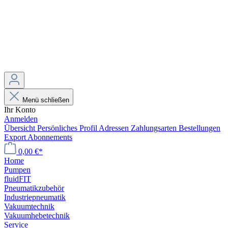
Menü schließen
Ihr Konto
Anmelden
Übersicht
Persönliches Profil
Adressen
Zahlungsarten
Bestellungen
Export
Abonnements
0,00 €*
Home
Pumpen
fluidFIT
Pneumatikzubehör
Industriepneumatik
Vakuumtechnik
Vakuumhebetechnik
Service