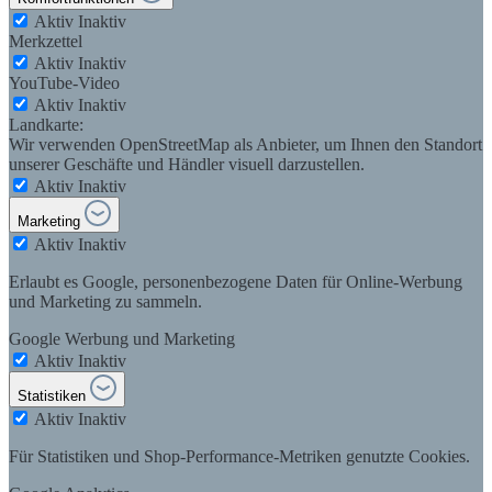
Aktiv
Inaktiv
Merkzettel
Aktiv
Inaktiv
YouTube-Video
Aktiv
Inaktiv
Landkarte:
Wir verwenden OpenStreetMap als Anbieter, um Ihnen den Standort
unserer Geschäfte und Händler visuell darzustellen.
Aktiv
Inaktiv
Marketing
Aktiv
Inaktiv
Erlaubt es Google, personenbezogene Daten für Online-Werbung
und Marketing zu sammeln.
Google Werbung und Marketing
Aktiv
Inaktiv
Statistiken
Aktiv
Inaktiv
Für Statistiken und Shop-Performance-Metriken genutzte Cookies.