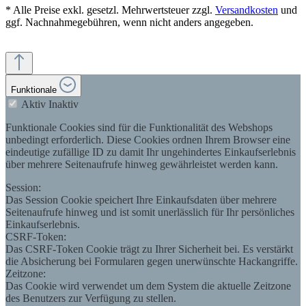
* Alle Preise exkl. gesetzl. Mehrwertsteuer zzgl.
Versandkosten
und
ggf. Nachnahmegebühren, wenn nicht anders angegeben.
Funktionale
Aktiv
Inaktiv
Funktionale Cookies sind für die Funktionalität des Webshops
unbedingt erforderlich. Diese Cookies ordnen Ihrem Browser eine
eindeutige zufällige ID zu damit Ihr ungehindertes Einkaufserlebnis
über mehrere Seitenaufrufe hinweg gewährleistet werden kann.
Session:
Das Session Cookie speichert Ihre Einkaufsdaten über mehrere
Seitenaufrufe hinweg und ist somit unerlässlich für Ihr persönliches
Einkaufserlebnis.
CSRF-Token:
Das CSRF-Token Cookie trägt zu Ihrer Sicherheit bei. Es verstärkt
die Absicherung bei Formularen gegen unerwünschte Hackangriffe.
Zeitzone:
Das Cookie wird verwendet um dem System die aktuelle Zeitzone
des Benutzers zur Verfügung zu stellen.