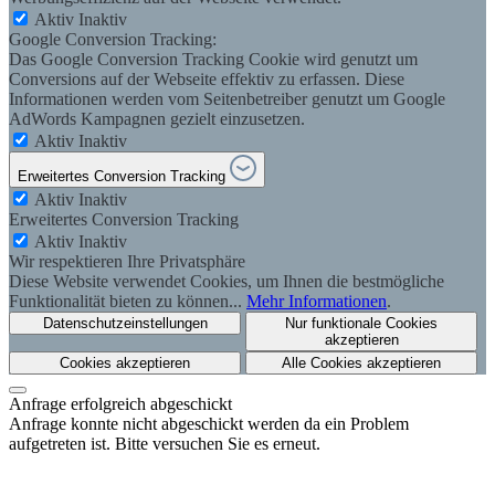
Aktiv
Inaktiv
Google Conversion Tracking:
Das Google Conversion Tracking Cookie wird genutzt um
Conversions auf der Webseite effektiv zu erfassen. Diese
Informationen werden vom Seitenbetreiber genutzt um Google
AdWords Kampagnen gezielt einzusetzen.
Aktiv
Inaktiv
Erweitertes Conversion Tracking
Aktiv
Inaktiv
Erweitertes Conversion Tracking
Aktiv
Inaktiv
Wir respektieren Ihre Privatsphäre
Diese Website verwendet Cookies, um Ihnen die bestmögliche
Funktionalität bieten zu können...
Mehr Informationen
.
Datenschutzeinstellungen
Nur funktionale Cookies
akzeptieren
Cookies akzeptieren
Alle Cookies akzeptieren
Anfrage erfolgreich abgeschickt
Anfrage konnte nicht abgeschickt werden da ein Problem
aufgetreten ist. Bitte versuchen Sie es erneut.