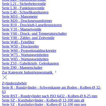
Serie L21 - Sicherheitsventile
Serie L30 - Funktionsventile
Serie L40 - Schnellkupplungen
Serie M10 - Manometer
Serie M20 - Druckmessumformer
Serie R10 - Druckluft-Lamellenmotoren
Serie V10 - Magnetventile
Serie V60 - Druck- und Temperaturschalter
Serie V80 - Zähler- und Zeitventile
Serie W40 - Feinfilter
Serie W50 - Druckregler
Serie W60 - Proportionaldruckregler
Serie W75 - Wartungseinheiten
Serie W85 - Wartungseinheiten
Serie Z10 - Gabelköpfe, Gelenkaugen
Serie Z90 - Magnetschalter
Zur Kategorie Industriepneumatik
Zylinderzubehör
Serie R - Rundzylinder - Schwenkauge am Boden - Kolben-Ø 32-
63
Serie RST - Rundzylinder nach ISO 6432 - Kolben-Ø 8-25 mm
Serie SZ - Kurzhubzylinder - Kolben-Ø 12-100 mm alt
Serie SZ - Kurzhubzylinder - Kolben-Ø 12-100 mm neu