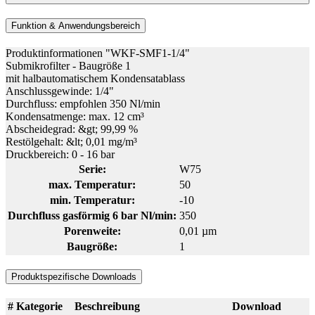
Funktion & Anwendungsbereich
Produktinformationen "WKF-SMF1-1/4"
Submikrofilter - Baugröße 1
mit halbautomatischem Kondensatablass
Anschlussgewinde: 1/4"
Durchfluss: empfohlen 350 Nl/min
Kondensatmenge: max. 12 cm³
Abscheidegrad: &gt; 99,99 %
Restölgehalt: &lt; 0,01 mg/m³
Druckbereich: 0 - 16 bar
Serie:
W75
max. Temperatur:
50
min. Temperatur:
-10
Durchfluss gasförmig 6 bar Nl/min:
350
Porenweite:
0,01 µm
Baugröße:
1
Produktspezifische Downloads
#
Kategorie
Beschreibung
Download