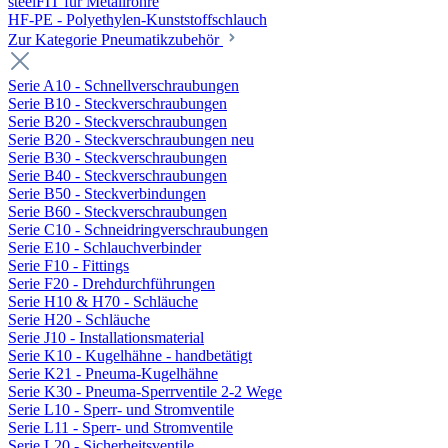
steelFIT für Metallrohre
HF-PE - Polyethylen-Kunststoffschlauch
Zur Kategorie Pneumatikzubehör
Serie A10 - Schnellverschraubungen
Serie B10 - Steckverschraubungen
Serie B20 - Steckverschraubungen
Serie B20 - Steckverschraubungen neu
Serie B30 - Steckverschraubungen
Serie B40 - Steckverschraubungen
Serie B50 - Steckverbindungen
Serie B60 - Steckverschraubungen
Serie C10 - Schneidringverschraubungen
Serie E10 - Schlauchverbinder
Serie F10 - Fittings
Serie F20 - Drehdurchführungen
Serie H10 & H70 - Schläuche
Serie H20 - Schläuche
Serie J10 - Installationsmaterial
Serie K10 - Kugelhähne - handbetätigt
Serie K21 - Pneuma-Kugelhähne
Serie K30 - Pneuma-Sperrventile 2-2 Wege
Serie L10 - Sperr- und Stromventile
Serie L11 - Sperr- und Stromventile
Serie L20 - Sicherheitsventile