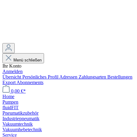
Menü schließen
Ihr Konto
Anmelden
Übersicht
Persönliches Profil
Adressen
Zahlungsarten
Bestellungen
Export
Abonnements
0,00 €*
Home
Pumpen
fluidFIT
Pneumatikzubehör
Industriepneumatik
Vakuumtechnik
Vakuumhebetechnik
Service