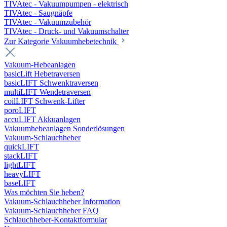
TIVAtec - Vakuumpumpen - elektrisch
TIVAtec - Saugnäpfe
TIVAtec - Vakuumzubehör
TIVAtec - Druck- und Vakuumschalter
Zur Kategorie Vakuumhebetechnik
Vakuum-Hebeanlagen
basicLift Hebetraversen
basicLIFT Schwenktraversen
multiLIFT Wendetraversen
coilLIFT Schwenk-Lifter
poroLIFT
accuLIFT Akkuanlagen
Vakuumhebeanlagen Sonderlösungen
Vakuum-Schlauchheber
quickLIFT
stackLIFT
lightLIFT
heavyLIFT
baseLIFT
Was möchten Sie heben?
Vakuum-Schlauchheber Information
Vakuum-Schlauchheber FAQ
Schlauchheber-Kontaktformular