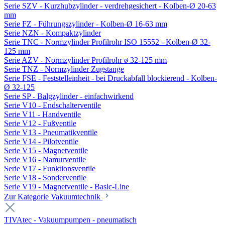
Serie SZV - Kurzhubzylinder - verdrehgesichert - Kolben-Ø 20-63
mm
Serie FZ - Führungszylinder - Kolben-Ø 16-63 mm
Serie NZN - Kompaktzylinder
Serie TNC - Normzylinder Profilrohr ISO 15552 - Kolben-Ø 32-
125 mm
Serie AZV - Normzylinder Profilrohr ø 32-125 mm
Serie TNZ - Normzylinder Zugstange
Serie FSE - Feststelleinheit - bei Druckabfall blockierend - Kolben-
Ø 32-125
Serie SP - Balgzylinder - einfachwirkend
Serie V10 - Endschalterventile
Serie V11 - Handventile
Serie V12 - Fußventile
Serie V13 - Pneumatikventile
Serie V14 - Pilotventile
Serie V15 - Magnetventile
Serie V16 - Namurventile
Serie V17 - Funktionsventile
Serie V18 - Sonderventile
Serie V19 - Magnetventile - Basic-Line
Zur Kategorie Vakuumtechnik
TIVAtec - Vakuumpumpen - pneumatisch