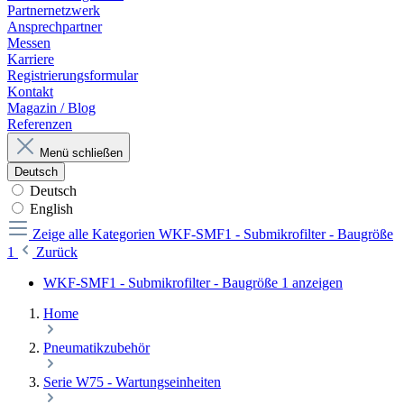
Partnernetzwerk
Ansprechpartner
Messen
Karriere
Registrierungsformular
Kontakt
Magazin / Blog
Referenzen
Menü schließen
Deutsch
Deutsch
English
Zeige alle Kategorien
WKF-SMF1 - Submikrofilter - Baugröße
1
Zurück
WKF-SMF1 - Submikrofilter - Baugröße 1 anzeigen
Home
Pneumatikzubehör
Serie W75 - Wartungseinheiten