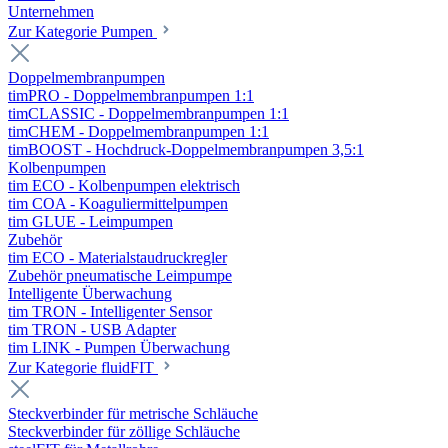
Unternehmen
Zur Kategorie Pumpen
Doppelmembranpumpen
timPRO - Doppelmembranpumpen 1:1
timCLASSIC - Doppelmembranpumpen 1:1
timCHEM - Doppelmembranpumpen 1:1
timBOOST - Hochdruck-Doppelmembranpumpen 3,5:1
Kolbenpumpen
tim ECO - Kolbenpumpen elektrisch
tim COA - Koaguliermittelpumpen
tim GLUE - Leimpumpen
Zubehör
tim ECO - Materialstaudruckregler
Zubehör pneumatische Leimpumpe
Intelligente Überwachung
tim TRON - Intelligenter Sensor
tim TRON - USB Adapter
tim LINK - Pumpen Überwachung
Zur Kategorie fluidFIT
Steckverbinder für metrische Schläuche
Steckverbinder für zöllige Schläuche