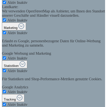
Aktiv
Inaktiv
Landkarte:
Wir verwenden OpenStreetMap als Anbieter, um Ihnen den Standort
unserer Geschäfte und Händler visuell darzustellen.
Aktiv
Inaktiv
Marketing
Aktiv
Inaktiv
Erlaubt es Google, personenbezogene Daten für Online-Werbung
und Marketing zu sammeln.
Google Werbung und Marketing
Aktiv
Inaktiv
Statistiken
Aktiv
Inaktiv
Für Statistiken und Shop-Performance-Metriken genutzte Cookies.
Google Analytics
Aktiv
Inaktiv
Tracking
Aktiv
Inaktiv