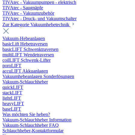
TIVAtec - Vakuumpumpen - elektrisch
TIVAtec - Saugnäpfe
TIVAtec - Vakuumzubehör
TIVAtec - Druck- und Vakuumschalter
Zur Kategorie Vakuumhebetechnik
Vakuum-Hebeanlagen
basicLift Hebetraversen
basicLIFT Schwenktraversen
multiLIFT Wendetraversen
coilLIFT Schwenk-Lifter
poroLIFT
accuLIFT Akkuanlagen
Vakuumhebeanlagen Sonderlösungen
Vakuum-Schlauchheber
quickLIFT
stackLIFT
lightLIFT
heavyLIFT
baseLIFT
Was möchten Sie heben?
Vakuum-Schlauchheber Information
Vakuum-Schlauchheber FAQ
Schlauchheber-Kontaktformular