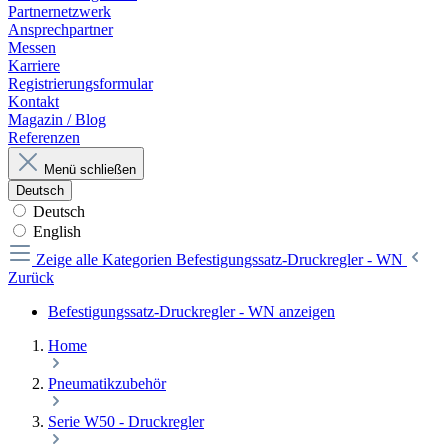
Partnernetzwerk
Ansprechpartner
Messen
Karriere
Registrierungsformular
Kontakt
Magazin / Blog
Referenzen
Menü schließen
Deutsch
Deutsch
English
Zeige alle Kategorien
Befestigungssatz-Druckregler - WN
Zurück
Befestigungssatz-Druckregler - WN anzeigen
Home
Pneumatikzubehör
Serie W50 - Druckregler