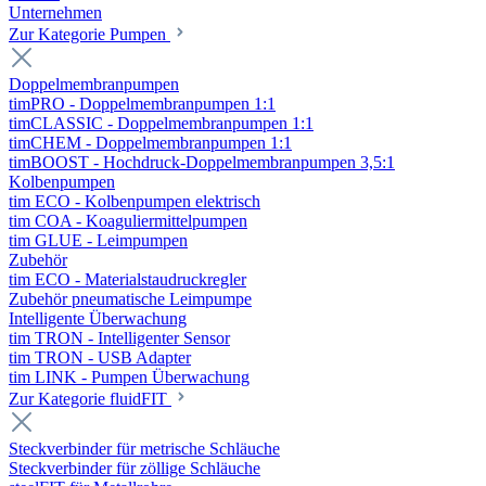
Unternehmen
Zur Kategorie Pumpen
Doppelmembranpumpen
timPRO - Doppelmembranpumpen 1:1
timCLASSIC - Doppelmembranpumpen 1:1
timCHEM - Doppelmembranpumpen 1:1
timBOOST - Hochdruck-Doppelmembranpumpen 3,5:1
Kolbenpumpen
tim ECO - Kolbenpumpen elektrisch
tim COA - Koaguliermittelpumpen
tim GLUE - Leimpumpen
Zubehör
tim ECO - Materialstaudruckregler
Zubehör pneumatische Leimpumpe
Intelligente Überwachung
tim TRON - Intelligenter Sensor
tim TRON - USB Adapter
tim LINK - Pumpen Überwachung
Zur Kategorie fluidFIT
Steckverbinder für metrische Schläuche
Steckverbinder für zöllige Schläuche