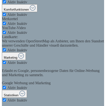
Aktiv
Inaktiv
Komfortfunktionen
Aktiv
Inaktiv
Merkzettel
Aktiv
Inaktiv
YouTube-Video
Aktiv
Inaktiv
Landkarte:
Wir verwenden OpenStreetMap als Anbieter, um Ihnen den Standort
unserer Geschäfte und Händler visuell darzustellen.
Aktiv
Inaktiv
Marketing
Aktiv
Inaktiv
Erlaubt es Google, personenbezogene Daten für Online-Werbung
und Marketing zu sammeln.
Google Werbung und Marketing
Aktiv
Inaktiv
Statistiken
Aktiv
Inaktiv