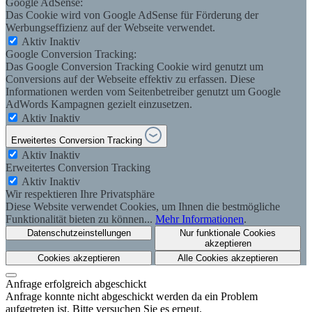
Google AdSense:
Das Cookie wird von Google AdSense für Förderung der
Werbungseffizienz auf der Webseite verwendet.
Aktiv
Inaktiv
Google Conversion Tracking:
Das Google Conversion Tracking Cookie wird genutzt um
Conversions auf der Webseite effektiv zu erfassen. Diese
Informationen werden vom Seitenbetreiber genutzt um Google
AdWords Kampagnen gezielt einzusetzen.
Aktiv
Inaktiv
Erweitertes Conversion Tracking
Aktiv
Inaktiv
Erweitertes Conversion Tracking
Aktiv
Inaktiv
Wir respektieren Ihre Privatsphäre
Diese Website verwendet Cookies, um Ihnen die bestmögliche
Funktionalität bieten zu können...
Mehr Informationen
.
Datenschutzeinstellungen
Nur funktionale Cookies
akzeptieren
Cookies akzeptieren
Alle Cookies akzeptieren
Anfrage erfolgreich abgeschickt
Anfrage konnte nicht abgeschickt werden da ein Problem
aufgetreten ist. Bitte versuchen Sie es erneut.