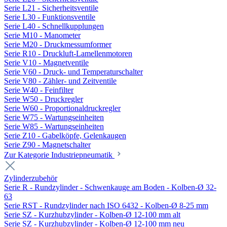
Serie L21 - Sicherheitsventile
Serie L30 - Funktionsventile
Serie L40 - Schnellkupplungen
Serie M10 - Manometer
Serie M20 - Druckmessumformer
Serie R10 - Druckluft-Lamellenmotoren
Serie V10 - Magnetventile
Serie V60 - Druck- und Temperaturschalter
Serie V80 - Zähler- und Zeitventile
Serie W40 - Feinfilter
Serie W50 - Druckregler
Serie W60 - Proportionaldruckregler
Serie W75 - Wartungseinheiten
Serie W85 - Wartungseinheiten
Serie Z10 - Gabelköpfe, Gelenkaugen
Serie Z90 - Magnetschalter
Zur Kategorie Industriepneumatik
Zylinderzubehör
Serie R - Rundzylinder - Schwenkauge am Boden - Kolben-Ø 32-
63
Serie RST - Rundzylinder nach ISO 6432 - Kolben-Ø 8-25 mm
Serie SZ - Kurzhubzylinder - Kolben-Ø 12-100 mm alt
Serie SZ - Kurzhubzylinder - Kolben-Ø 12-100 mm neu