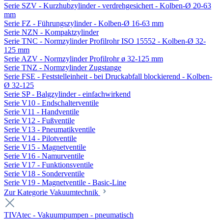
Serie SZV - Kurzhubzylinder - verdrehgesichert - Kolben-Ø 20-63
mm
Serie FZ - Führungszylinder - Kolben-Ø 16-63 mm
Serie NZN - Kompaktzylinder
Serie TNC - Normzylinder Profilrohr ISO 15552 - Kolben-Ø 32-
125 mm
Serie AZV - Normzylinder Profilrohr ø 32-125 mm
Serie TNZ - Normzylinder Zugstange
Serie FSE - Feststelleinheit - bei Druckabfall blockierend - Kolben-
Ø 32-125
Serie SP - Balgzylinder - einfachwirkend
Serie V10 - Endschalterventile
Serie V11 - Handventile
Serie V12 - Fußventile
Serie V13 - Pneumatikventile
Serie V14 - Pilotventile
Serie V15 - Magnetventile
Serie V16 - Namurventile
Serie V17 - Funktionsventile
Serie V18 - Sonderventile
Serie V19 - Magnetventile - Basic-Line
Zur Kategorie Vakuumtechnik
TIVAtec - Vakuumpumpen - pneumatisch