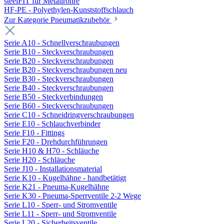
steelFIT für Metallrohre
HF-PE - Polyethylen-Kunststoffschlauch
Zur Kategorie Pneumatikzubehör
Serie A10 - Schnellverschraubungen
Serie B10 - Steckverschraubungen
Serie B20 - Steckverschraubungen
Serie B20 - Steckverschraubungen neu
Serie B30 - Steckverschraubungen
Serie B40 - Steckverschraubungen
Serie B50 - Steckverbindungen
Serie B60 - Steckverschraubungen
Serie C10 - Schneidringverschraubungen
Serie E10 - Schlauchverbinder
Serie F10 - Fittings
Serie F20 - Drehdurchführungen
Serie H10 & H70 - Schläuche
Serie H20 - Schläuche
Serie J10 - Installationsmaterial
Serie K10 - Kugelhähne - handbetätigt
Serie K21 - Pneuma-Kugelhähne
Serie K30 - Pneuma-Sperrventile 2-2 Wege
Serie L10 - Sperr- und Stromventile
Serie L11 - Sperr- und Stromventile
Serie L20 - Sicherheitsventile