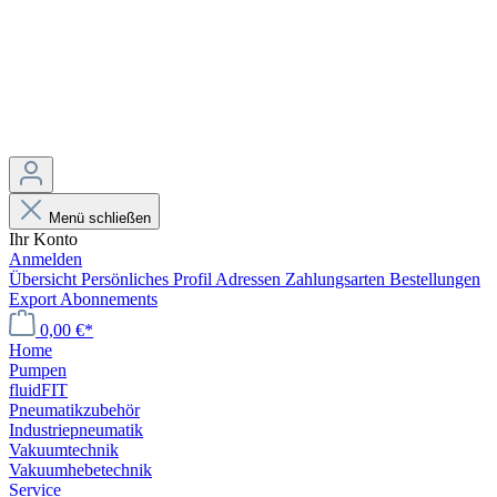
Menü schließen
Ihr Konto
Anmelden
Übersicht
Persönliches Profil
Adressen
Zahlungsarten
Bestellungen
Export
Abonnements
0,00 €*
Home
Pumpen
fluidFIT
Pneumatikzubehör
Industriepneumatik
Vakuumtechnik
Vakuumhebetechnik
Service