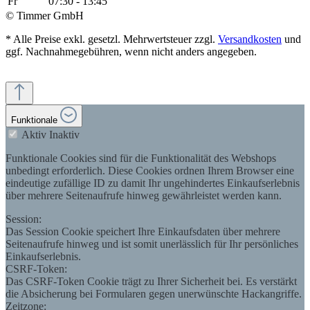
Fr
07:30 - 13:45
© Timmer GmbH
* Alle Preise exkl. gesetzl. Mehrwertsteuer zzgl.
Versandkosten
und
ggf. Nachnahmegebühren, wenn nicht anders angegeben.
Funktionale
Aktiv
Inaktiv
Funktionale Cookies sind für die Funktionalität des Webshops
unbedingt erforderlich. Diese Cookies ordnen Ihrem Browser eine
eindeutige zufällige ID zu damit Ihr ungehindertes Einkaufserlebnis
über mehrere Seitenaufrufe hinweg gewährleistet werden kann.
Session:
Das Session Cookie speichert Ihre Einkaufsdaten über mehrere
Seitenaufrufe hinweg und ist somit unerlässlich für Ihr persönliches
Einkaufserlebnis.
CSRF-Token:
Das CSRF-Token Cookie trägt zu Ihrer Sicherheit bei. Es verstärkt
die Absicherung bei Formularen gegen unerwünschte Hackangriffe.
Zeitzone: