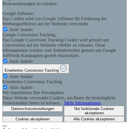
Browsersitzungen zu schalten.
Google AdSense:
Das Cookie wird von Google AdSense für Förderung der
Werbungseffizienz auf der Webseite verwendet.
Aktiv
Inaktiv
Google Conversion Tracking:
Das Google Conversion Tracking Cookie wird genutzt um
Conversions auf der Webseite effektiv zu erfassen. Diese
Informationen werden vom Seitenbetreiber genutzt um Google
AdWords Kampagnen gezielt einzusetzen.
Aktiv
Inaktiv
Erweitertes Conversion Tracking
Aktiv
Inaktiv
Erweitertes Conversion Tracking
Aktiv
Inaktiv
Wir respektieren Ihre Privatsphäre
Diese Website verwendet Cookies, um Ihnen die bestmögliche
Funktionalität bieten zu können...
Mehr Informationen
.
Datenschutzeinstellungen
Nur funktionale Cookies
akzeptieren
Cookies akzeptieren
Alle Cookies akzeptieren