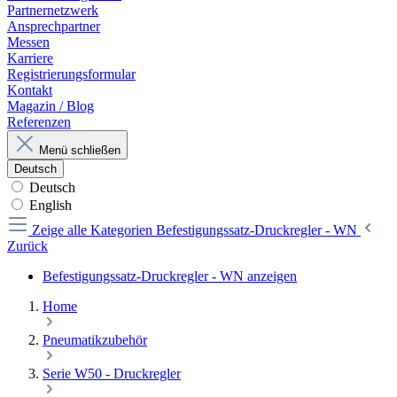
Partnernetzwerk
Ansprechpartner
Messen
Karriere
Registrierungsformular
Kontakt
Magazin / Blog
Referenzen
Menü schließen
Deutsch
Deutsch
English
Zeige alle Kategorien
Befestigungssatz-Druckregler - WN
Zurück
Befestigungssatz-Druckregler - WN anzeigen
Home
Pneumatikzubehör
Serie W50 - Druckregler