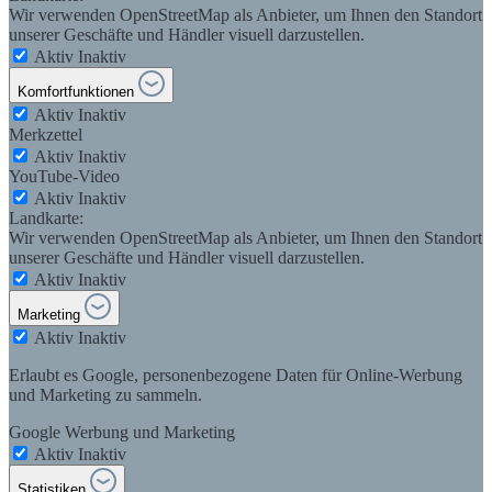
Wir verwenden OpenStreetMap als Anbieter, um Ihnen den Standort
unserer Geschäfte und Händler visuell darzustellen.
Aktiv
Inaktiv
Komfortfunktionen
Aktiv
Inaktiv
Merkzettel
Aktiv
Inaktiv
YouTube-Video
Aktiv
Inaktiv
Landkarte:
Wir verwenden OpenStreetMap als Anbieter, um Ihnen den Standort
unserer Geschäfte und Händler visuell darzustellen.
Aktiv
Inaktiv
Marketing
Aktiv
Inaktiv
Erlaubt es Google, personenbezogene Daten für Online-Werbung
und Marketing zu sammeln.
Google Werbung und Marketing
Aktiv
Inaktiv
Statistiken