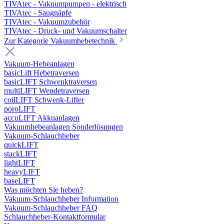
TIVAtec - Vakuumpumpen - elektrisch
TIVAtec - Saugnäpfe
TIVAtec - Vakuumzubehör
TIVAtec - Druck- und Vakuumschalter
Zur Kategorie Vakuumhebetechnik
Vakuum-Hebeanlagen
basicLift Hebetraversen
basicLIFT Schwenktraversen
multiLIFT Wendetraversen
coilLIFT Schwenk-Lifter
poroLIFT
accuLIFT Akkuanlagen
Vakuumhebeanlagen Sonderlösungen
Vakuum-Schlauchheber
quickLIFT
stackLIFT
lightLIFT
heavyLIFT
baseLIFT
Was möchten Sie heben?
Vakuum-Schlauchheber Information
Vakuum-Schlauchheber FAQ
Schlauchheber-Kontaktformular