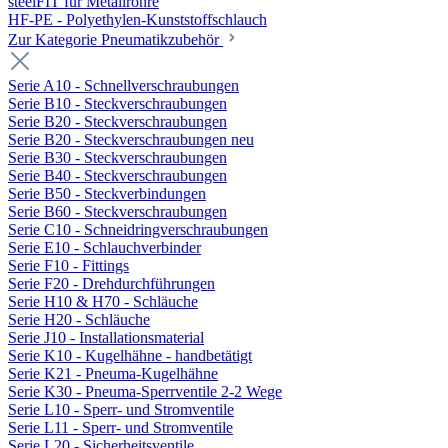
steelFIT für Metallrohre
HF-PE - Polyethylen-Kunststoffschlauch
Zur Kategorie Pneumatikzubehör
Serie A10 - Schnellverschraubungen
Serie B10 - Steckverschraubungen
Serie B20 - Steckverschraubungen
Serie B20 - Steckverschraubungen neu
Serie B30 - Steckverschraubungen
Serie B40 - Steckverschraubungen
Serie B50 - Steckverbindungen
Serie B60 - Steckverschraubungen
Serie C10 - Schneidringverschraubungen
Serie E10 - Schlauchverbinder
Serie F10 - Fittings
Serie F20 - Drehdurchführungen
Serie H10 & H70 - Schläuche
Serie H20 - Schläuche
Serie J10 - Installationsmaterial
Serie K10 - Kugelhähne - handbetätigt
Serie K21 - Pneuma-Kugelhähne
Serie K30 - Pneuma-Sperrventile 2-2 Wege
Serie L10 - Sperr- und Stromventile
Serie L11 - Sperr- und Stromventile
Serie L20 - Sicherheitsventile