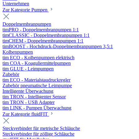
Unternehmen
Zur Kategorie Pumpen
Doppelmembranpumpen
timPRO - Doppelmembranpumpen 1:1
timCLASSIC - Doppelmembranpumpen 1:1
timCHEM - Doppelmembranpumpen 1:1
timBOOST - Hochdruck-Doppelmembranpumpen 3,5:1
Kolbenpumpen
tim ECO - Kolbenpumpen elektrisch
tim COA - Koaguliermittelpumpen
tim GLUE - Leimpumpen
Zubehör
tim ECO - Materialstaudruckregler
Zubehör pneumatische Leimpumpe
Intelligente Überwachung
tim TRON - Intelligenter Sensor
tim TRON - USB Adapter
tim LINK - Pumpen Überwachung
Zur Kategorie fluidFIT
Steckverbinder für metrische Schläuche
Steckverbinder für zöllige Schläuche