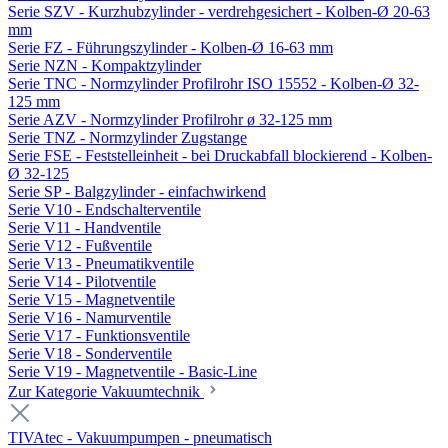
Serie SZV - Kurzhubzylinder - verdrehgesichert - Kolben-Ø 20-63
mm
Serie FZ - Führungszylinder - Kolben-Ø 16-63 mm
Serie NZN - Kompaktzylinder
Serie TNC - Normzylinder Profilrohr ISO 15552 - Kolben-Ø 32-
125 mm
Serie AZV - Normzylinder Profilrohr ø 32-125 mm
Serie TNZ - Normzylinder Zugstange
Serie FSE - Feststelleinheit - bei Druckabfall blockierend - Kolben-
Ø 32-125
Serie SP - Balgzylinder - einfachwirkend
Serie V10 - Endschalterventile
Serie V11 - Handventile
Serie V12 - Fußventile
Serie V13 - Pneumatikventile
Serie V14 - Pilotventile
Serie V15 - Magnetventile
Serie V16 - Namurventile
Serie V17 - Funktionsventile
Serie V18 - Sonderventile
Serie V19 - Magnetventile - Basic-Line
Zur Kategorie Vakuumtechnik
TIVAtec - Vakuumpumpen - pneumatisch