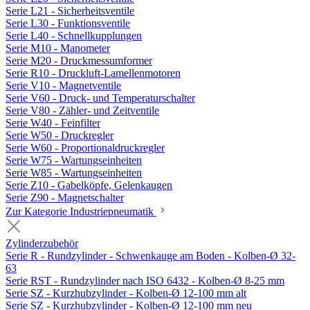
Serie L21 - Sicherheitsventile
Serie L30 - Funktionsventile
Serie L40 - Schnellkupplungen
Serie M10 - Manometer
Serie M20 - Druckmessumformer
Serie R10 - Druckluft-Lamellenmotoren
Serie V10 - Magnetventile
Serie V60 - Druck- und Temperaturschalter
Serie V80 - Zähler- und Zeitventile
Serie W40 - Feinfilter
Serie W50 - Druckregler
Serie W60 - Proportionaldruckregler
Serie W75 - Wartungseinheiten
Serie W85 - Wartungseinheiten
Serie Z10 - Gabelköpfe, Gelenkaugen
Serie Z90 - Magnetschalter
Zur Kategorie Industriepneumatik
Zylinderzubehör
Serie R - Rundzylinder - Schwenkauge am Boden - Kolben-Ø 32-
63
Serie RST - Rundzylinder nach ISO 6432 - Kolben-Ø 8-25 mm
Serie SZ - Kurzhubzylinder - Kolben-Ø 12-100 mm alt
Serie SZ - Kurzhubzylinder - Kolben-Ø 12-100 mm neu