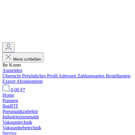
Menü schließen
Ihr Konto
Anmelden
Übersicht
Persönliches Profil
Adressen
Zahlungsarten
Bestellungen
Export
Abonnements
0,00 €*
Home
Pumpen
fluidFIT
Pneumatikzubehör
Industriepneumatik
Vakuumtechnik
Vakuumhebetechnik
Service