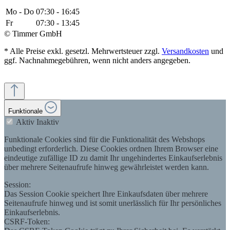
Mo - Do
07:30 - 16:45
Fr
07:30 - 13:45
© Timmer GmbH
* Alle Preise exkl. gesetzl. Mehrwertsteuer zzgl.
Versandkosten
und
ggf. Nachnahmegebühren, wenn nicht anders angegeben.
Funktionale
Aktiv
Inaktiv
Funktionale Cookies sind für die Funktionalität des Webshops
unbedingt erforderlich. Diese Cookies ordnen Ihrem Browser eine
eindeutige zufällige ID zu damit Ihr ungehindertes Einkaufserlebnis
über mehrere Seitenaufrufe hinweg gewährleistet werden kann.
Session:
Das Session Cookie speichert Ihre Einkaufsdaten über mehrere
Seitenaufrufe hinweg und ist somit unerlässlich für Ihr persönliches
Einkaufserlebnis.
CSRF-Token: