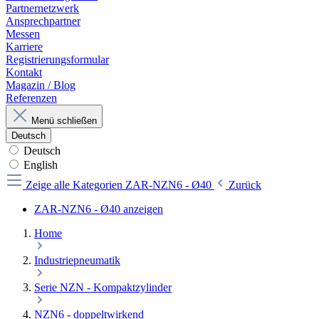
Partnernetzwerk
Ansprechpartner
Messen
Karriere
Registrierungsformular
Kontakt
Magazin / Blog
Referenzen
Menü schließen
Deutsch
Deutsch
English
Zeige alle Kategorien
ZAR-NZN6 - Ø40
Zurück
ZAR-NZN6 - Ø40 anzeigen
Home
Industriepneumatik
Serie NZN - Kompaktzylinder
NZN6 - doppeltwirkend