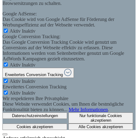
Browsersitzungen zu schalten.
Google AdSense:
Das Cookie wird von Google AdSense für Förderung der
Werbungseffizienz auf der Webseite verwendet.
Aktiv
Inaktiv
Google Conversion Tracking:
Das Google Conversion Tracking Cookie wird genutzt um
Conversions auf der Webseite effektiv zu erfassen. Diese
Informationen werden vom Seitenbetreiber genutzt um Google
AdWords Kampagnen gezielt einzusetzen.
Aktiv
Inaktiv
Erweitertes Conversion Tracking
Aktiv
Inaktiv
Erweitertes Conversion Tracking
Aktiv
Inaktiv
Wir respektieren Ihre Privatsphäre
Diese Website verwendet Cookies, um Ihnen die bestmögliche
Funktionalität bieten zu können...
Mehr Informationen
.
Datenschutzeinstellungen
Nur funktionale Cookies
akzeptieren
Cookies akzeptieren
Alle Cookies akzeptieren