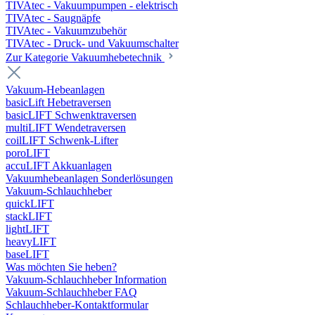
TIVAtec - Vakuumpumpen - elektrisch
TIVAtec - Saugnäpfe
TIVAtec - Vakuumzubehör
TIVAtec - Druck- und Vakuumschalter
Zur Kategorie Vakuumhebetechnik
Vakuum-Hebeanlagen
basicLift Hebetraversen
basicLIFT Schwenktraversen
multiLIFT Wendetraversen
coilLIFT Schwenk-Lifter
poroLIFT
accuLIFT Akkuanlagen
Vakuumhebeanlagen Sonderlösungen
Vakuum-Schlauchheber
quickLIFT
stackLIFT
lightLIFT
heavyLIFT
baseLIFT
Was möchten Sie heben?
Vakuum-Schlauchheber Information
Vakuum-Schlauchheber FAQ
Schlauchheber-Kontaktformular