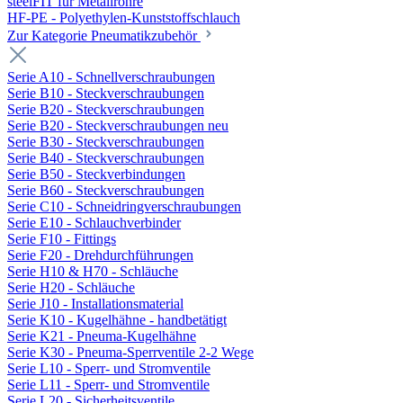
steelFIT für Metallrohre
HF-PE - Polyethylen-Kunststoffschlauch
Zur Kategorie Pneumatikzubehör
Serie A10 - Schnellverschraubungen
Serie B10 - Steckverschraubungen
Serie B20 - Steckverschraubungen
Serie B20 - Steckverschraubungen neu
Serie B30 - Steckverschraubungen
Serie B40 - Steckverschraubungen
Serie B50 - Steckverbindungen
Serie B60 - Steckverschraubungen
Serie C10 - Schneidringverschraubungen
Serie E10 - Schlauchverbinder
Serie F10 - Fittings
Serie F20 - Drehdurchführungen
Serie H10 & H70 - Schläuche
Serie H20 - Schläuche
Serie J10 - Installationsmaterial
Serie K10 - Kugelhähne - handbetätigt
Serie K21 - Pneuma-Kugelhähne
Serie K30 - Pneuma-Sperrventile 2-2 Wege
Serie L10 - Sperr- und Stromventile
Serie L11 - Sperr- und Stromventile
Serie L20 - Sicherheitsventile