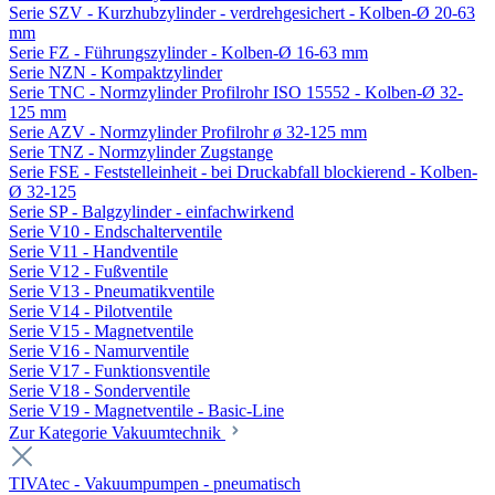
Serie SZV - Kurzhubzylinder - verdrehgesichert - Kolben-Ø 20-63
mm
Serie FZ - Führungszylinder - Kolben-Ø 16-63 mm
Serie NZN - Kompaktzylinder
Serie TNC - Normzylinder Profilrohr ISO 15552 - Kolben-Ø 32-
125 mm
Serie AZV - Normzylinder Profilrohr ø 32-125 mm
Serie TNZ - Normzylinder Zugstange
Serie FSE - Feststelleinheit - bei Druckabfall blockierend - Kolben-
Ø 32-125
Serie SP - Balgzylinder - einfachwirkend
Serie V10 - Endschalterventile
Serie V11 - Handventile
Serie V12 - Fußventile
Serie V13 - Pneumatikventile
Serie V14 - Pilotventile
Serie V15 - Magnetventile
Serie V16 - Namurventile
Serie V17 - Funktionsventile
Serie V18 - Sonderventile
Serie V19 - Magnetventile - Basic-Line
Zur Kategorie Vakuumtechnik
TIVAtec - Vakuumpumpen - pneumatisch