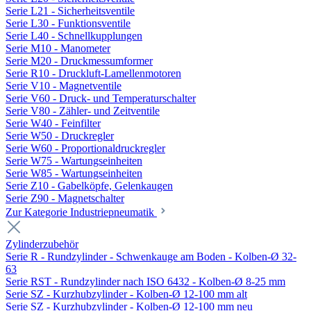
Serie L21 - Sicherheitsventile
Serie L30 - Funktionsventile
Serie L40 - Schnellkupplungen
Serie M10 - Manometer
Serie M20 - Druckmessumformer
Serie R10 - Druckluft-Lamellenmotoren
Serie V10 - Magnetventile
Serie V60 - Druck- und Temperaturschalter
Serie V80 - Zähler- und Zeitventile
Serie W40 - Feinfilter
Serie W50 - Druckregler
Serie W60 - Proportionaldruckregler
Serie W75 - Wartungseinheiten
Serie W85 - Wartungseinheiten
Serie Z10 - Gabelköpfe, Gelenkaugen
Serie Z90 - Magnetschalter
Zur Kategorie Industriepneumatik
Zylinderzubehör
Serie R - Rundzylinder - Schwenkauge am Boden - Kolben-Ø 32-
63
Serie RST - Rundzylinder nach ISO 6432 - Kolben-Ø 8-25 mm
Serie SZ - Kurzhubzylinder - Kolben-Ø 12-100 mm alt
Serie SZ - Kurzhubzylinder - Kolben-Ø 12-100 mm neu