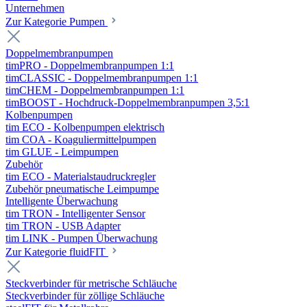
Unternehmen
Zur Kategorie Pumpen
Doppelmembranpumpen
timPRO - Doppelmembranpumpen 1:1
timCLASSIC - Doppelmembranpumpen 1:1
timCHEM - Doppelmembranpumpen 1:1
timBOOST - Hochdruck-Doppelmembranpumpen 3,5:1
Kolbenpumpen
tim ECO - Kolbenpumpen elektrisch
tim COA - Koaguliermittelpumpen
tim GLUE - Leimpumpen
Zubehör
tim ECO - Materialstaudruckregler
Zubehör pneumatische Leimpumpe
Intelligente Überwachung
tim TRON - Intelligenter Sensor
tim TRON - USB Adapter
tim LINK - Pumpen Überwachung
Zur Kategorie fluidFIT
Steckverbinder für metrische Schläuche
Steckverbinder für zöllige Schläuche