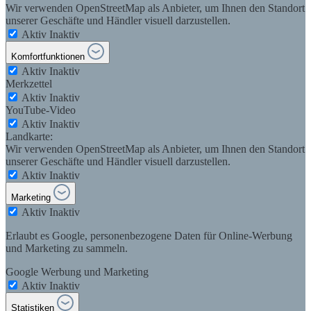
Wir verwenden OpenStreetMap als Anbieter, um Ihnen den Standort
unserer Geschäfte und Händler visuell darzustellen.
Aktiv
Inaktiv
Komfortfunktionen
Aktiv
Inaktiv
Merkzettel
Aktiv
Inaktiv
YouTube-Video
Aktiv
Inaktiv
Landkarte:
Wir verwenden OpenStreetMap als Anbieter, um Ihnen den Standort
unserer Geschäfte und Händler visuell darzustellen.
Aktiv
Inaktiv
Marketing
Aktiv
Inaktiv
Erlaubt es Google, personenbezogene Daten für Online-Werbung
und Marketing zu sammeln.
Google Werbung und Marketing
Aktiv
Inaktiv
Statistiken