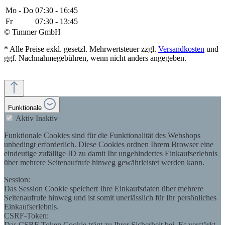
Mo - Do
07:30 - 16:45
Fr
07:30 - 13:45
© Timmer GmbH
* Alle Preise exkl. gesetzl. Mehrwertsteuer zzgl.
Versandkosten
und
ggf. Nachnahmegebühren, wenn nicht anders angegeben.
Funktionale
Aktiv
Inaktiv
Funktionale Cookies sind für die Funktionalität des Webshops
unbedingt erforderlich. Diese Cookies ordnen Ihrem Browser eine
eindeutige zufällige ID zu damit Ihr ungehindertes Einkaufserlebnis
über mehrere Seitenaufrufe hinweg gewährleistet werden kann.
Session:
Das Session Cookie speichert Ihre Einkaufsdaten über mehrere
Seitenaufrufe hinweg und ist somit unerlässlich für Ihr persönliches
Einkaufserlebnis.
CSRF-Token:
Das CSRF-Token Cookie trägt zu Ihrer Sicherheit bei. Es verstärkt