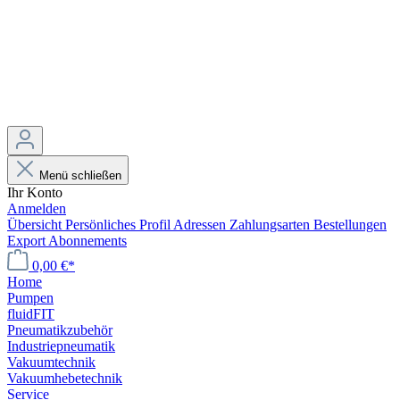
Menü schließen
Ihr Konto
Anmelden
Übersicht
Persönliches Profil
Adressen
Zahlungsarten
Bestellungen
Export
Abonnements
0,00 €*
Home
Pumpen
fluidFIT
Pneumatikzubehör
Industriepneumatik
Vakuumtechnik
Vakuumhebetechnik
Service