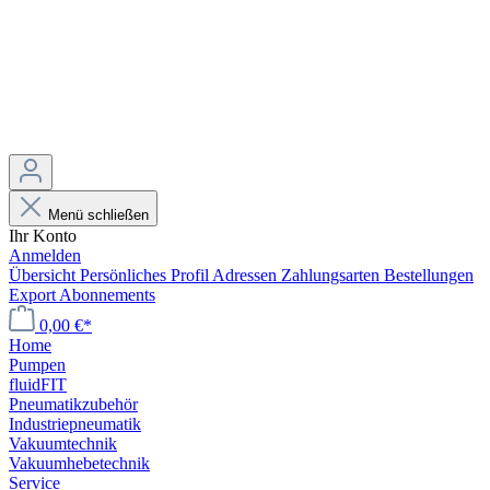
Menü schließen
Ihr Konto
Anmelden
Übersicht
Persönliches Profil
Adressen
Zahlungsarten
Bestellungen
Export
Abonnements
0,00 €*
Home
Pumpen
fluidFIT
Pneumatikzubehör
Industriepneumatik
Vakuumtechnik
Vakuumhebetechnik
Service