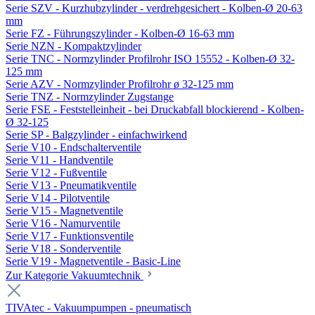
Serie SZV - Kurzhubzylinder - verdrehgesichert - Kolben-Ø 20-63
mm
Serie FZ - Führungszylinder - Kolben-Ø 16-63 mm
Serie NZN - Kompaktzylinder
Serie TNC - Normzylinder Profilrohr ISO 15552 - Kolben-Ø 32-
125 mm
Serie AZV - Normzylinder Profilrohr ø 32-125 mm
Serie TNZ - Normzylinder Zugstange
Serie FSE - Feststelleinheit - bei Druckabfall blockierend - Kolben-
Ø 32-125
Serie SP - Balgzylinder - einfachwirkend
Serie V10 - Endschalterventile
Serie V11 - Handventile
Serie V12 - Fußventile
Serie V13 - Pneumatikventile
Serie V14 - Pilotventile
Serie V15 - Magnetventile
Serie V16 - Namurventile
Serie V17 - Funktionsventile
Serie V18 - Sonderventile
Serie V19 - Magnetventile - Basic-Line
Zur Kategorie Vakuumtechnik
TIVAtec - Vakuumpumpen - pneumatisch