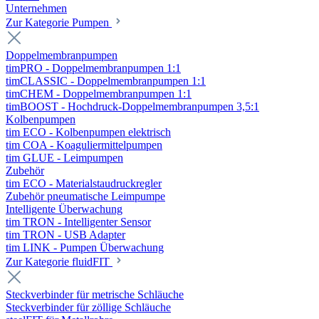
Unternehmen
Zur Kategorie Pumpen
Doppelmembranpumpen
timPRO - Doppelmembranpumpen 1:1
timCLASSIC - Doppelmembranpumpen 1:1
timCHEM - Doppelmembranpumpen 1:1
timBOOST - Hochdruck-Doppelmembranpumpen 3,5:1
Kolbenpumpen
tim ECO - Kolbenpumpen elektrisch
tim COA - Koaguliermittelpumpen
tim GLUE - Leimpumpen
Zubehör
tim ECO - Materialstaudruckregler
Zubehör pneumatische Leimpumpe
Intelligente Überwachung
tim TRON - Intelligenter Sensor
tim TRON - USB Adapter
tim LINK - Pumpen Überwachung
Zur Kategorie fluidFIT
Steckverbinder für metrische Schläuche
Steckverbinder für zöllige Schläuche