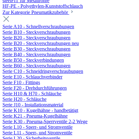
steelFIT für Metallrohre
HF-PE - Polyethylen-Kunststoffschlauch
Zur Kategorie Pneumatikzubehör
Serie A10 - Schnellverschraubungen
Serie B10 - Steckverschraubungen
Serie B20 - Steckverschraubungen
Serie B20 - Steckverschraubungen neu
Serie B30 - Steckverschraubungen
Serie B40 - Steckverschraubungen
Serie B50 - Steckverbindungen
Serie B60 - Steckverschraubungen
Serie C10 - Schneidringverschraubungen
Serie E10 - Schlauchverbinder
Serie F10 - Fittings
Serie F20 - Drehdurchführungen
Serie H10 & H70 - Schläuche
Serie H20 - Schläuche
Serie J10 - Installationsmaterial
Serie K10 - Kugelhähne - handbetätigt
Serie K21 - Pneuma-Kugelhähne
Serie K30 - Pneuma-Sperrventile 2-2 Wege
Serie L10 - Sperr- und Stromventile
Serie L11 - Sperr- und Stromventile
Serie L20 - Sicherheitsventile