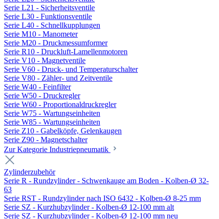
Serie L21 - Sicherheitsventile
Serie L30 - Funktionsventile
Serie L40 - Schnellkupplungen
Serie M10 - Manometer
Serie M20 - Druckmessumformer
Serie R10 - Druckluft-Lamellenmotoren
Serie V10 - Magnetventile
Serie V60 - Druck- und Temperaturschalter
Serie V80 - Zähler- und Zeitventile
Serie W40 - Feinfilter
Serie W50 - Druckregler
Serie W60 - Proportionaldruckregler
Serie W75 - Wartungseinheiten
Serie W85 - Wartungseinheiten
Serie Z10 - Gabelköpfe, Gelenkaugen
Serie Z90 - Magnetschalter
Zur Kategorie Industriepneumatik
Zylinderzubehör
Serie R - Rundzylinder - Schwenkauge am Boden - Kolben-Ø 32-
63
Serie RST - Rundzylinder nach ISO 6432 - Kolben-Ø 8-25 mm
Serie SZ - Kurzhubzylinder - Kolben-Ø 12-100 mm alt
Serie SZ - Kurzhubzylinder - Kolben-Ø 12-100 mm neu