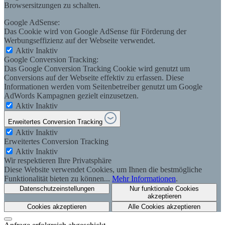
Browsersitzungen zu schalten.
Google AdSense:
Das Cookie wird von Google AdSense für Förderung der
Werbungseffizienz auf der Webseite verwendet.
Aktiv
Inaktiv
Google Conversion Tracking:
Das Google Conversion Tracking Cookie wird genutzt um
Conversions auf der Webseite effektiv zu erfassen. Diese
Informationen werden vom Seitenbetreiber genutzt um Google
AdWords Kampagnen gezielt einzusetzen.
Aktiv
Inaktiv
Erweitertes Conversion Tracking
Aktiv
Inaktiv
Erweitertes Conversion Tracking
Aktiv
Inaktiv
Wir respektieren Ihre Privatsphäre
Diese Website verwendet Cookies, um Ihnen die bestmögliche
Funktionalität bieten zu können...
Mehr Informationen
.
Datenschutzeinstellungen
Nur funktionale Cookies
akzeptieren
Cookies akzeptieren
Alle Cookies akzeptieren