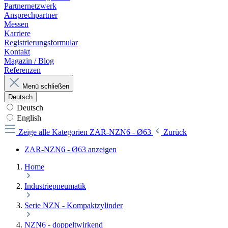
Partnernetzwerk
Ansprechpartner
Messen
Karriere
Registrierungsformular
Kontakt
Magazin / Blog
Referenzen
Menü schließen
Deutsch
Deutsch
English
Zeige alle Kategorien
ZAR-NZN6 - Ø63
Zurück
ZAR-NZN6 - Ø63 anzeigen
Home
Industriepneumatik
Serie NZN - Kompaktzylinder
NZN6 - doppeltwirkend