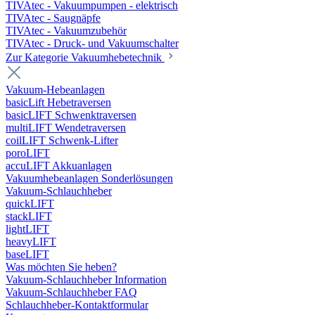
TIVAtec - Vakuumpumpen - elektrisch
TIVAtec - Saugnäpfe
TIVAtec - Vakuumzubehör
TIVAtec - Druck- und Vakuumschalter
Zur Kategorie Vakuumhebetechnik
Vakuum-Hebeanlagen
basicLift Hebetraversen
basicLIFT Schwenktraversen
multiLIFT Wendetraversen
coilLIFT Schwenk-Lifter
poroLIFT
accuLIFT Akkuanlagen
Vakuumhebeanlagen Sonderlösungen
Vakuum-Schlauchheber
quickLIFT
stackLIFT
lightLIFT
heavyLIFT
baseLIFT
Was möchten Sie heben?
Vakuum-Schlauchheber Information
Vakuum-Schlauchheber FAQ
Schlauchheber-Kontaktformular