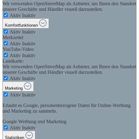
Wir verwenden OpenStreetMap als Anbieter, um Ihnen den Standort
unserer Geschäfte und Händler visuell darzustellen.
Aktiv
Inaktiv
Komfortfunktionen
Aktiv
Inaktiv
Merkzettel
Aktiv
Inaktiv
YouTube-Video
Aktiv
Inaktiv
Landkarte:
Wir verwenden OpenStreetMap als Anbieter, um Ihnen den Standort
unserer Geschäfte und Händler visuell darzustellen.
Aktiv
Inaktiv
Marketing
Aktiv
Inaktiv
Erlaubt es Google, personenbezogene Daten für Online-Werbung
und Marketing zu sammeln.
Google Werbung und Marketing
Aktiv
Inaktiv
Statistiken