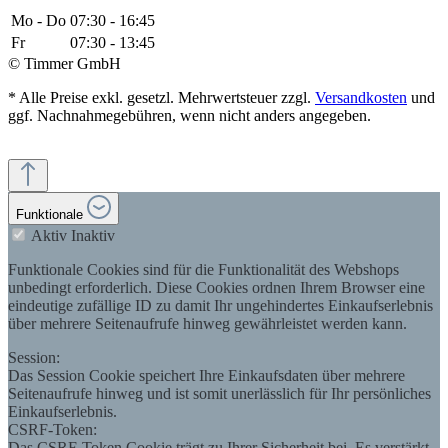
Mo - Do
07:30 - 16:45
Fr
07:30 - 13:45
© Timmer GmbH
* Alle Preise exkl. gesetzl. Mehrwertsteuer zzgl.
Versandkosten
und
ggf. Nachnahmegebühren, wenn nicht anders angegeben.
Funktionale
Aktiv
Inaktiv
Funktionale Cookies sind für die Funktionalität des Webshops
unbedingt erforderlich. Diese Cookies ordnen Ihrem Browser eine
eindeutige zufällige ID zu damit Ihr ungehindertes Einkaufserlebnis
über mehrere Seitenaufrufe hinweg gewährleistet werden kann.
Session:
Das Session Cookie speichert Ihre Einkaufsdaten über mehrere
Seitenaufrufe hinweg und ist somit unerlässlich für Ihr persönliches
Einkaufserlebnis.
CSRF-Token:
Das CSRF-Token Cookie trägt zu Ihrer Sicherheit bei. Es verstärkt