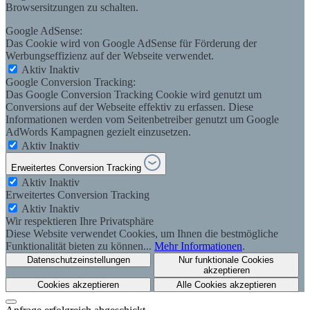
Browsersitzungen zu schalten.
Google AdSense:
Das Cookie wird von Google AdSense für Förderung der
Werbungseffizienz auf der Webseite verwendet.
Aktiv
Inaktiv
Google Conversion Tracking:
Das Google Conversion Tracking Cookie wird genutzt um
Conversions auf der Webseite effektiv zu erfassen. Diese
Informationen werden vom Seitenbetreiber genutzt um Google
AdWords Kampagnen gezielt einzusetzen.
Aktiv
Inaktiv
Erweitertes Conversion Tracking
Aktiv
Inaktiv
Erweitertes Conversion Tracking
Aktiv
Inaktiv
Wir respektieren Ihre Privatsphäre
Diese Website verwendet Cookies, um Ihnen die bestmögliche
Funktionalität bieten zu können...
Mehr Informationen
.
Datenschutzeinstellungen
Nur funktionale Cookies
akzeptieren
Cookies akzeptieren
Alle Cookies akzeptieren