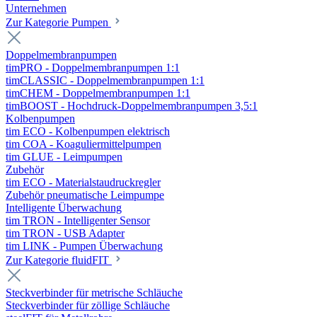
Unternehmen
Zur Kategorie Pumpen
Doppelmembranpumpen
timPRO - Doppelmembranpumpen 1:1
timCLASSIC - Doppelmembranpumpen 1:1
timCHEM - Doppelmembranpumpen 1:1
timBOOST - Hochdruck-Doppelmembranpumpen 3,5:1
Kolbenpumpen
tim ECO - Kolbenpumpen elektrisch
tim COA - Koaguliermittelpumpen
tim GLUE - Leimpumpen
Zubehör
tim ECO - Materialstaudruckregler
Zubehör pneumatische Leimpumpe
Intelligente Überwachung
tim TRON - Intelligenter Sensor
tim TRON - USB Adapter
tim LINK - Pumpen Überwachung
Zur Kategorie fluidFIT
Steckverbinder für metrische Schläuche
Steckverbinder für zöllige Schläuche