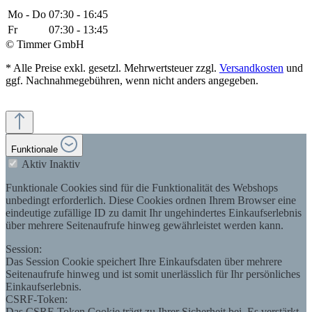
Mo - Do
07:30 - 16:45
Fr
07:30 - 13:45
© Timmer GmbH
* Alle Preise exkl. gesetzl. Mehrwertsteuer zzgl.
Versandkosten
und
ggf. Nachnahmegebühren, wenn nicht anders angegeben.
Funktionale
Aktiv
Inaktiv
Funktionale Cookies sind für die Funktionalität des Webshops
unbedingt erforderlich. Diese Cookies ordnen Ihrem Browser eine
eindeutige zufällige ID zu damit Ihr ungehindertes Einkaufserlebnis
über mehrere Seitenaufrufe hinweg gewährleistet werden kann.
Session:
Das Session Cookie speichert Ihre Einkaufsdaten über mehrere
Seitenaufrufe hinweg und ist somit unerlässlich für Ihr persönliches
Einkaufserlebnis.
CSRF-Token:
Das CSRF-Token Cookie trägt zu Ihrer Sicherheit bei. Es verstärkt