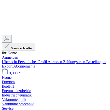
Menü schließen
Ihr Konto
Anmelden
Übersicht
Persönliches Profil
Adressen
Zahlungsarten
Bestellungen
Export
Abonnements
0,00 €*
Home
Pumpen
fluidFIT
Pneumatikzubehör
Industriepneumatik
Vakuumtechnik
Vakuumhebetechnik
Service