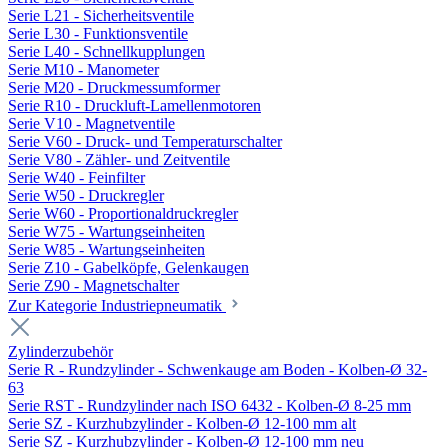
Serie L21 - Sicherheitsventile
Serie L30 - Funktionsventile
Serie L40 - Schnellkupplungen
Serie M10 - Manometer
Serie M20 - Druckmessumformer
Serie R10 - Druckluft-Lamellenmotoren
Serie V10 - Magnetventile
Serie V60 - Druck- und Temperaturschalter
Serie V80 - Zähler- und Zeitventile
Serie W40 - Feinfilter
Serie W50 - Druckregler
Serie W60 - Proportionaldruckregler
Serie W75 - Wartungseinheiten
Serie W85 - Wartungseinheiten
Serie Z10 - Gabelköpfe, Gelenkaugen
Serie Z90 - Magnetschalter
Zur Kategorie Industriepneumatik
Zylinderzubehör
Serie R - Rundzylinder - Schwenkauge am Boden - Kolben-Ø 32-
63
Serie RST - Rundzylinder nach ISO 6432 - Kolben-Ø 8-25 mm
Serie SZ - Kurzhubzylinder - Kolben-Ø 12-100 mm alt
Serie SZ - Kurzhubzylinder - Kolben-Ø 12-100 mm neu