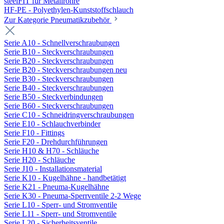
steelFIT für Metallrohre
HF-PE - Polyethylen-Kunststoffschlauch
Zur Kategorie Pneumatikzubehör
Serie A10 - Schnellverschraubungen
Serie B10 - Steckverschraubungen
Serie B20 - Steckverschraubungen
Serie B20 - Steckverschraubungen neu
Serie B30 - Steckverschraubungen
Serie B40 - Steckverschraubungen
Serie B50 - Steckverbindungen
Serie B60 - Steckverschraubungen
Serie C10 - Schneidringverschraubungen
Serie E10 - Schlauchverbinder
Serie F10 - Fittings
Serie F20 - Drehdurchführungen
Serie H10 & H70 - Schläuche
Serie H20 - Schläuche
Serie J10 - Installationsmaterial
Serie K10 - Kugelhähne - handbetätigt
Serie K21 - Pneuma-Kugelhähne
Serie K30 - Pneuma-Sperrventile 2-2 Wege
Serie L10 - Sperr- und Stromventile
Serie L11 - Sperr- und Stromventile
Serie L20 - Sicherheitsventile