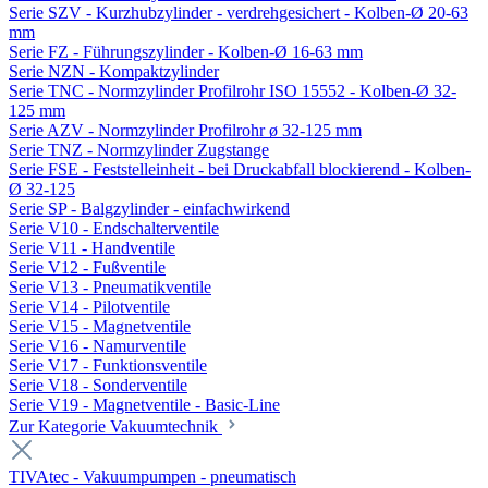
Serie SZV - Kurzhubzylinder - verdrehgesichert - Kolben-Ø 20-63
mm
Serie FZ - Führungszylinder - Kolben-Ø 16-63 mm
Serie NZN - Kompaktzylinder
Serie TNC - Normzylinder Profilrohr ISO 15552 - Kolben-Ø 32-
125 mm
Serie AZV - Normzylinder Profilrohr ø 32-125 mm
Serie TNZ - Normzylinder Zugstange
Serie FSE - Feststelleinheit - bei Druckabfall blockierend - Kolben-
Ø 32-125
Serie SP - Balgzylinder - einfachwirkend
Serie V10 - Endschalterventile
Serie V11 - Handventile
Serie V12 - Fußventile
Serie V13 - Pneumatikventile
Serie V14 - Pilotventile
Serie V15 - Magnetventile
Serie V16 - Namurventile
Serie V17 - Funktionsventile
Serie V18 - Sonderventile
Serie V19 - Magnetventile - Basic-Line
Zur Kategorie Vakuumtechnik
TIVAtec - Vakuumpumpen - pneumatisch