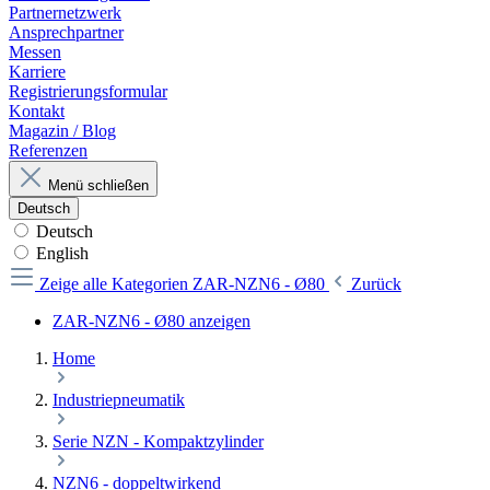
Partnernetzwerk
Ansprechpartner
Messen
Karriere
Registrierungsformular
Kontakt
Magazin / Blog
Referenzen
Menü schließen
Deutsch
Deutsch
English
Zeige alle Kategorien
ZAR-NZN6 - Ø80
Zurück
ZAR-NZN6 - Ø80 anzeigen
Home
Industriepneumatik
Serie NZN - Kompaktzylinder
NZN6 - doppeltwirkend