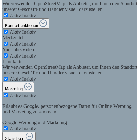
Wir verwenden OpenStreetMap als Anbieter, um Ihnen den Standort
unserer Geschäfte und Händler visuell darzustellen.
Aktiv
Inaktiv
Komfortfunktionen
Aktiv
Inaktiv
Merkzettel
Aktiv
Inaktiv
YouTube-Video
Aktiv
Inaktiv
Landkarte:
Wir verwenden OpenStreetMap als Anbieter, um Ihnen den Standort
unserer Geschäfte und Händler visuell darzustellen.
Aktiv
Inaktiv
Marketing
Aktiv
Inaktiv
Erlaubt es Google, personenbezogene Daten für Online-Werbung
und Marketing zu sammeln.
Google Werbung und Marketing
Aktiv
Inaktiv
Statistiken