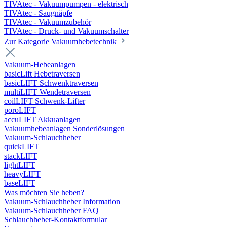
TIVAtec - Vakuumpumpen - elektrisch
TIVAtec - Saugnäpfe
TIVAtec - Vakuumzubehör
TIVAtec - Druck- und Vakuumschalter
Zur Kategorie Vakuumhebetechnik
Vakuum-Hebeanlagen
basicLift Hebetraversen
basicLIFT Schwenktraversen
multiLIFT Wendetraversen
coilLIFT Schwenk-Lifter
poroLIFT
accuLIFT Akkuanlagen
Vakuumhebeanlagen Sonderlösungen
Vakuum-Schlauchheber
quickLIFT
stackLIFT
lightLIFT
heavyLIFT
baseLIFT
Was möchten Sie heben?
Vakuum-Schlauchheber Information
Vakuum-Schlauchheber FAQ
Schlauchheber-Kontaktformular