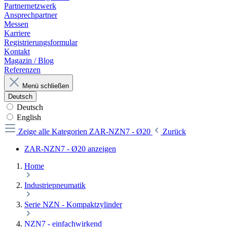
Partnernetzwerk
Ansprechpartner
Messen
Karriere
Registrierungsformular
Kontakt
Magazin / Blog
Referenzen
Menü schließen
Deutsch
Deutsch
English
Zeige alle Kategorien
ZAR-NZN7 - Ø20
Zurück
ZAR-NZN7 - Ø20 anzeigen
Home
Industriepneumatik
Serie NZN - Kompaktzylinder
NZN7 - einfachwirkend