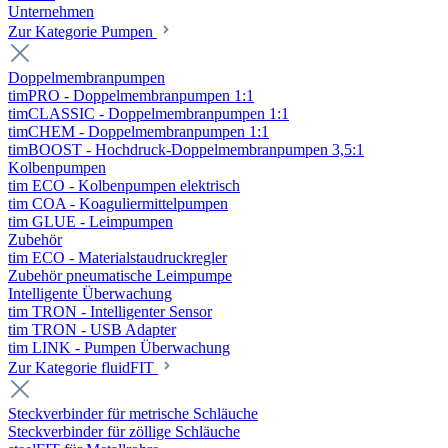
Unternehmen
Zur Kategorie Pumpen
Doppelmembranpumpen
timPRO - Doppelmembranpumpen 1:1
timCLASSIC - Doppelmembranpumpen 1:1
timCHEM - Doppelmembranpumpen 1:1
timBOOST - Hochdruck-Doppelmembranpumpen 3,5:1
Kolbenpumpen
tim ECO - Kolbenpumpen elektrisch
tim COA - Koaguliermittelpumpen
tim GLUE - Leimpumpen
Zubehör
tim ECO - Materialstaudruckregler
Zubehör pneumatische Leimpumpe
Intelligente Überwachung
tim TRON - Intelligenter Sensor
tim TRON - USB Adapter
tim LINK - Pumpen Überwachung
Zur Kategorie fluidFIT
Steckverbinder für metrische Schläuche
Steckverbinder für zöllige Schläuche