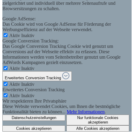
zielgerichtet und individuell über mehrere Seitenaufrufe und
Browsersitzungen zu schalten.
Google AdSense:
Das Cookie wird von Google AdSense für Förderung der
Werbungseffizienz auf der Webseite verwendet.
Aktiv
Inaktiv
Google Conversion Tracking:
Das Google Conversion Tracking Cookie wird genutzt um
Conversions auf der Webseite effektiv zu erfassen. Diese
Informationen werden vom Seitenbetreiber genutzt um Google
AdWords Kampagnen gezielt einzusetzen.
Aktiv
Inaktiv
Erweitertes Conversion Tracking
Aktiv
Inaktiv
Erweitertes Conversion Tracking
Aktiv
Inaktiv
Wir respektieren Ihre Privatsphäre
Diese Website verwendet Cookies, um Ihnen die bestmögliche
Funktionalität bieten zu können...
Mehr Informationen
.
Datenschutzeinstellungen
Nur funktionale Cookies
akzeptieren
Cookies akzeptieren
Alle Cookies akzeptieren