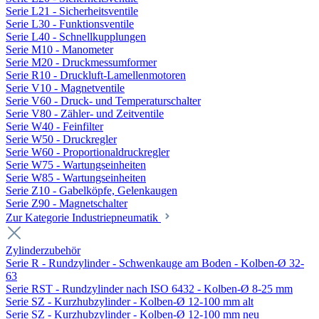
Serie L21 - Sicherheitsventile
Serie L30 - Funktionsventile
Serie L40 - Schnellkupplungen
Serie M10 - Manometer
Serie M20 - Druckmessumformer
Serie R10 - Druckluft-Lamellenmotoren
Serie V10 - Magnetventile
Serie V60 - Druck- und Temperaturschalter
Serie V80 - Zähler- und Zeitventile
Serie W40 - Feinfilter
Serie W50 - Druckregler
Serie W60 - Proportionaldruckregler
Serie W75 - Wartungseinheiten
Serie W85 - Wartungseinheiten
Serie Z10 - Gabelköpfe, Gelenkaugen
Serie Z90 - Magnetschalter
Zur Kategorie Industriepneumatik
Zylinderzubehör
Serie R - Rundzylinder - Schwenkauge am Boden - Kolben-Ø 32-
63
Serie RST - Rundzylinder nach ISO 6432 - Kolben-Ø 8-25 mm
Serie SZ - Kurzhubzylinder - Kolben-Ø 12-100 mm alt
Serie SZ - Kurzhubzylinder - Kolben-Ø 12-100 mm neu