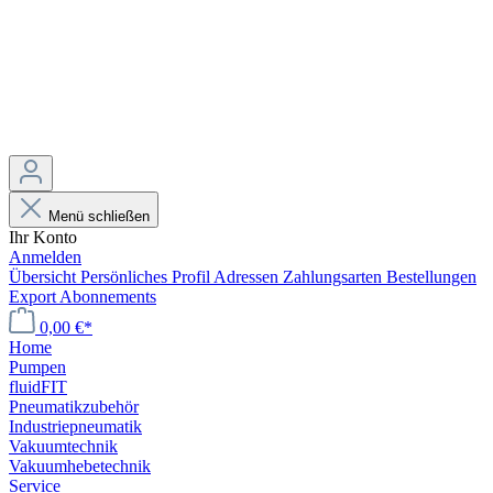
Menü schließen
Ihr Konto
Anmelden
Übersicht
Persönliches Profil
Adressen
Zahlungsarten
Bestellungen
Export
Abonnements
0,00 €*
Home
Pumpen
fluidFIT
Pneumatikzubehör
Industriepneumatik
Vakuumtechnik
Vakuumhebetechnik
Service