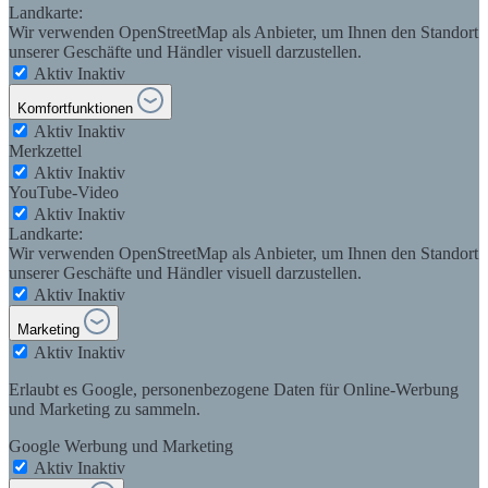
Landkarte:
Wir verwenden OpenStreetMap als Anbieter, um Ihnen den Standort
unserer Geschäfte und Händler visuell darzustellen.
Aktiv
Inaktiv
Komfortfunktionen
Aktiv
Inaktiv
Merkzettel
Aktiv
Inaktiv
YouTube-Video
Aktiv
Inaktiv
Landkarte:
Wir verwenden OpenStreetMap als Anbieter, um Ihnen den Standort
unserer Geschäfte und Händler visuell darzustellen.
Aktiv
Inaktiv
Marketing
Aktiv
Inaktiv
Erlaubt es Google, personenbezogene Daten für Online-Werbung
und Marketing zu sammeln.
Google Werbung und Marketing
Aktiv
Inaktiv