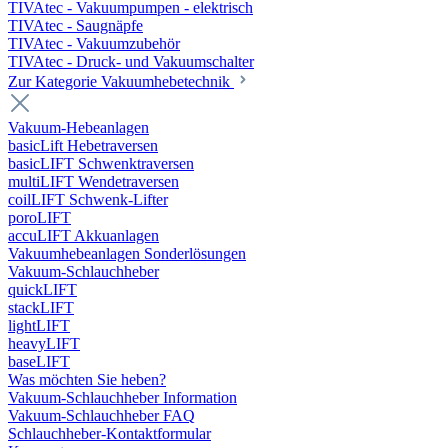
TIVAtec - Vakuumpumpen - elektrisch
TIVAtec - Saugnäpfe
TIVAtec - Vakuumzubehör
TIVAtec - Druck- und Vakuumschalter
Zur Kategorie Vakuumhebetechnik
Vakuum-Hebeanlagen
basicLift Hebetraversen
basicLIFT Schwenktraversen
multiLIFT Wendetraversen
coilLIFT Schwenk-Lifter
poroLIFT
accuLIFT Akkuanlagen
Vakuumhebeanlagen Sonderlösungen
Vakuum-Schlauchheber
quickLIFT
stackLIFT
lightLIFT
heavyLIFT
baseLIFT
Was möchten Sie heben?
Vakuum-Schlauchheber Information
Vakuum-Schlauchheber FAQ
Schlauchheber-Kontaktformular