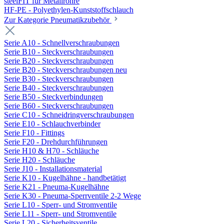
steelFIT für Metallrohre
HF-PE - Polyethylen-Kunststoffschlauch
Zur Kategorie Pneumatikzubehör
Serie A10 - Schnellverschraubungen
Serie B10 - Steckverschraubungen
Serie B20 - Steckverschraubungen
Serie B20 - Steckverschraubungen neu
Serie B30 - Steckverschraubungen
Serie B40 - Steckverschraubungen
Serie B50 - Steckverbindungen
Serie B60 - Steckverschraubungen
Serie C10 - Schneidringverschraubungen
Serie E10 - Schlauchverbinder
Serie F10 - Fittings
Serie F20 - Drehdurchführungen
Serie H10 & H70 - Schläuche
Serie H20 - Schläuche
Serie J10 - Installationsmaterial
Serie K10 - Kugelhähne - handbetätigt
Serie K21 - Pneuma-Kugelhähne
Serie K30 - Pneuma-Sperrventile 2-2 Wege
Serie L10 - Sperr- und Stromventile
Serie L11 - Sperr- und Stromventile
Serie L20 - Sicherheitsventile