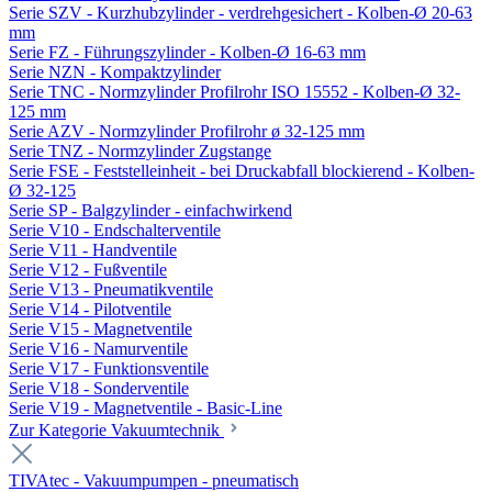
Serie SZV - Kurzhubzylinder - verdrehgesichert - Kolben-Ø 20-63
mm
Serie FZ - Führungszylinder - Kolben-Ø 16-63 mm
Serie NZN - Kompaktzylinder
Serie TNC - Normzylinder Profilrohr ISO 15552 - Kolben-Ø 32-
125 mm
Serie AZV - Normzylinder Profilrohr ø 32-125 mm
Serie TNZ - Normzylinder Zugstange
Serie FSE - Feststelleinheit - bei Druckabfall blockierend - Kolben-
Ø 32-125
Serie SP - Balgzylinder - einfachwirkend
Serie V10 - Endschalterventile
Serie V11 - Handventile
Serie V12 - Fußventile
Serie V13 - Pneumatikventile
Serie V14 - Pilotventile
Serie V15 - Magnetventile
Serie V16 - Namurventile
Serie V17 - Funktionsventile
Serie V18 - Sonderventile
Serie V19 - Magnetventile - Basic-Line
Zur Kategorie Vakuumtechnik
TIVAtec - Vakuumpumpen - pneumatisch