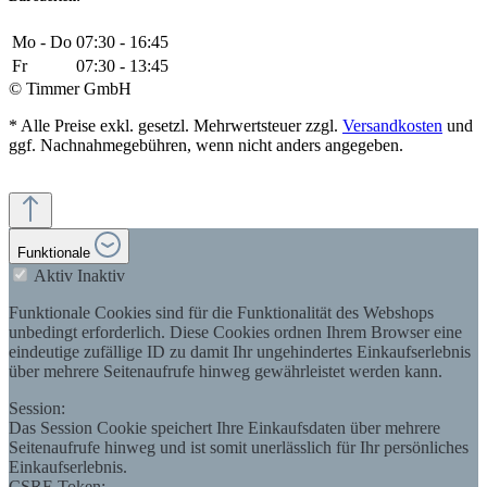
Mo - Do
07:30 - 16:45
Fr
07:30 - 13:45
© Timmer GmbH
* Alle Preise exkl. gesetzl. Mehrwertsteuer zzgl.
Versandkosten
und
ggf. Nachnahmegebühren, wenn nicht anders angegeben.
Funktionale
Aktiv
Inaktiv
Funktionale Cookies sind für die Funktionalität des Webshops
unbedingt erforderlich. Diese Cookies ordnen Ihrem Browser eine
eindeutige zufällige ID zu damit Ihr ungehindertes Einkaufserlebnis
über mehrere Seitenaufrufe hinweg gewährleistet werden kann.
Session:
Das Session Cookie speichert Ihre Einkaufsdaten über mehrere
Seitenaufrufe hinweg und ist somit unerlässlich für Ihr persönliches
Einkaufserlebnis.
CSRF-Token: