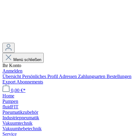
Menü schließen
Ihr Konto
Anmelden
Übersicht
Persönliches Profil
Adressen
Zahlungsarten
Bestellungen
Export
Abonnements
0,00 €*
Home
Pumpen
fluidFIT
Pneumatikzubehör
Industriepneumatik
Vakuumtechnik
Vakuumhebetechnik
Service