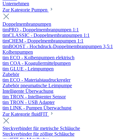
Unternehmen
Zur Kategorie Pumpen
Doppelmembranpumpen
timPRO - Doppelmembranpumpen 1:1
timCLASSIC - Doppelmembranpumpen 1:1
timCHEM - Doppelmembranpumpen 1:1
timBOOST - Hochdruck-Doppelmembranpumpen 3,5:1
Kolbenpumpen
tim ECO - Kolbenpumpen elektrisch
tim COA - Koaguliermittelpumpen
tim GLUE - Leimpumpen
Zubehör
tim ECO - Materialstaudruckregler
Zubehör pneumatische Leimpumpe
Intelligente Überwachung
tim TRON - Intelligenter Sensor
tim TRON - USB Adapter
tim LINK - Pumpen Überwachung
Zur Kategorie fluidFIT
Steckverbinder für metrische Schläuche
Steckverbinder für zöllige Schläuche