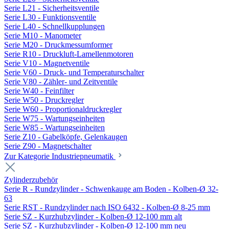
Serie L21 - Sicherheitsventile
Serie L30 - Funktionsventile
Serie L40 - Schnellkupplungen
Serie M10 - Manometer
Serie M20 - Druckmessumformer
Serie R10 - Druckluft-Lamellenmotoren
Serie V10 - Magnetventile
Serie V60 - Druck- und Temperaturschalter
Serie V80 - Zähler- und Zeitventile
Serie W40 - Feinfilter
Serie W50 - Druckregler
Serie W60 - Proportionaldruckregler
Serie W75 - Wartungseinheiten
Serie W85 - Wartungseinheiten
Serie Z10 - Gabelköpfe, Gelenkaugen
Serie Z90 - Magnetschalter
Zur Kategorie Industriepneumatik
Zylinderzubehör
Serie R - Rundzylinder - Schwenkauge am Boden - Kolben-Ø 32-
63
Serie RST - Rundzylinder nach ISO 6432 - Kolben-Ø 8-25 mm
Serie SZ - Kurzhubzylinder - Kolben-Ø 12-100 mm alt
Serie SZ - Kurzhubzylinder - Kolben-Ø 12-100 mm neu