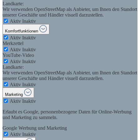
Landkarte:
Wir verwenden OpenStreetMap als Anbieter, um Ihnen den Standort
unserer Geschäfte und Händler visuell darzustellen.
Aktiv
Inaktiv
Komfortfunktionen
Aktiv
Inaktiv
Merkzettel
Aktiv
Inaktiv
YouTube-Video
Aktiv
Inaktiv
Landkarte:
Wir verwenden OpenStreetMap als Anbieter, um Ihnen den Standort
unserer Geschäfte und Händler visuell darzustellen.
Aktiv
Inaktiv
Marketing
Aktiv
Inaktiv
Erlaubt es Google, personenbezogene Daten für Online-Werbung
und Marketing zu sammeln.
Google Werbung und Marketing
Aktiv
Inaktiv