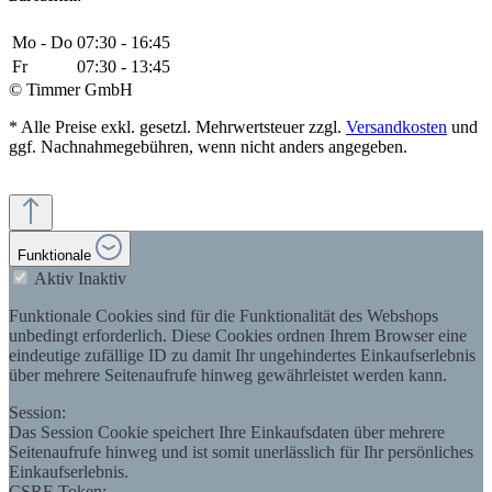
Mo - Do
07:30 - 16:45
Fr
07:30 - 13:45
© Timmer GmbH
* Alle Preise exkl. gesetzl. Mehrwertsteuer zzgl.
Versandkosten
und
ggf. Nachnahmegebühren, wenn nicht anders angegeben.
Funktionale
Aktiv
Inaktiv
Funktionale Cookies sind für die Funktionalität des Webshops
unbedingt erforderlich. Diese Cookies ordnen Ihrem Browser eine
eindeutige zufällige ID zu damit Ihr ungehindertes Einkaufserlebnis
über mehrere Seitenaufrufe hinweg gewährleistet werden kann.
Session:
Das Session Cookie speichert Ihre Einkaufsdaten über mehrere
Seitenaufrufe hinweg und ist somit unerlässlich für Ihr persönliches
Einkaufserlebnis.
CSRF-Token: