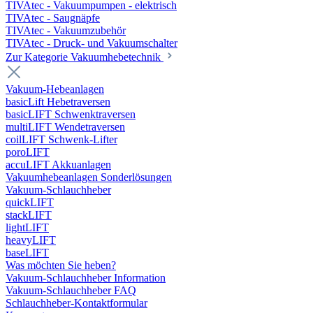
TIVAtec - Vakuumpumpen - elektrisch
TIVAtec - Saugnäpfe
TIVAtec - Vakuumzubehör
TIVAtec - Druck- und Vakuumschalter
Zur Kategorie Vakuumhebetechnik
Vakuum-Hebeanlagen
basicLift Hebetraversen
basicLIFT Schwenktraversen
multiLIFT Wendetraversen
coilLIFT Schwenk-Lifter
poroLIFT
accuLIFT Akkuanlagen
Vakuumhebeanlagen Sonderlösungen
Vakuum-Schlauchheber
quickLIFT
stackLIFT
lightLIFT
heavyLIFT
baseLIFT
Was möchten Sie heben?
Vakuum-Schlauchheber Information
Vakuum-Schlauchheber FAQ
Schlauchheber-Kontaktformular