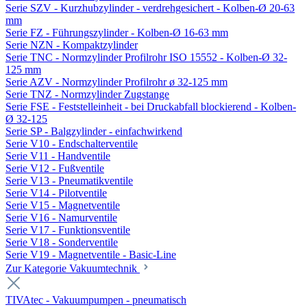
Serie SZV - Kurzhubzylinder - verdrehgesichert - Kolben-Ø 20-63
mm
Serie FZ - Führungszylinder - Kolben-Ø 16-63 mm
Serie NZN - Kompaktzylinder
Serie TNC - Normzylinder Profilrohr ISO 15552 - Kolben-Ø 32-
125 mm
Serie AZV - Normzylinder Profilrohr ø 32-125 mm
Serie TNZ - Normzylinder Zugstange
Serie FSE - Feststelleinheit - bei Druckabfall blockierend - Kolben-
Ø 32-125
Serie SP - Balgzylinder - einfachwirkend
Serie V10 - Endschalterventile
Serie V11 - Handventile
Serie V12 - Fußventile
Serie V13 - Pneumatikventile
Serie V14 - Pilotventile
Serie V15 - Magnetventile
Serie V16 - Namurventile
Serie V17 - Funktionsventile
Serie V18 - Sonderventile
Serie V19 - Magnetventile - Basic-Line
Zur Kategorie Vakuumtechnik
TIVAtec - Vakuumpumpen - pneumatisch