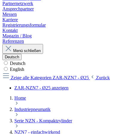
Partnernetzwerk
Ansprechpartner
Messen
Karriere
Registrierungsformular
Kontakt
Magazin / Blog
Referenzen
Menü schließen
Deutsch
Deutsch
English
Zeige alle Kategorien
ZAR-NZN7 - Ø25
Zurück
ZAR-NZN7 - Ø25 anzeigen
Home
Industriepneumatik
Serie NZN - Kompaktzylinder
NZN7 - einfachwirkend