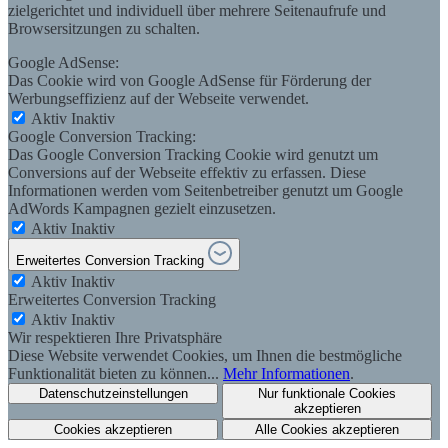
zielgerichtet und individuell über mehrere Seitenaufrufe und
Browsersitzungen zu schalten.
Google AdSense:
Das Cookie wird von Google AdSense für Förderung der
Werbungseffizienz auf der Webseite verwendet.
Aktiv
Inaktiv
Google Conversion Tracking:
Das Google Conversion Tracking Cookie wird genutzt um
Conversions auf der Webseite effektiv zu erfassen. Diese
Informationen werden vom Seitenbetreiber genutzt um Google
AdWords Kampagnen gezielt einzusetzen.
Aktiv
Inaktiv
Erweitertes Conversion Tracking
Aktiv
Inaktiv
Erweitertes Conversion Tracking
Aktiv
Inaktiv
Wir respektieren Ihre Privatsphäre
Diese Website verwendet Cookies, um Ihnen die bestmögliche
Funktionalität bieten zu können...
Mehr Informationen
.
Datenschutzeinstellungen
Nur funktionale Cookies
akzeptieren
Cookies akzeptieren
Alle Cookies akzeptieren