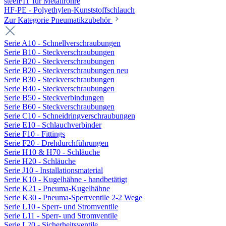
steelFIT für Metallrohre
HF-PE - Polyethylen-Kunststoffschlauch
Zur Kategorie Pneumatikzubehör
Serie A10 - Schnellverschraubungen
Serie B10 - Steckverschraubungen
Serie B20 - Steckverschraubungen
Serie B20 - Steckverschraubungen neu
Serie B30 - Steckverschraubungen
Serie B40 - Steckverschraubungen
Serie B50 - Steckverbindungen
Serie B60 - Steckverschraubungen
Serie C10 - Schneidringverschraubungen
Serie E10 - Schlauchverbinder
Serie F10 - Fittings
Serie F20 - Drehdurchführungen
Serie H10 & H70 - Schläuche
Serie H20 - Schläuche
Serie J10 - Installationsmaterial
Serie K10 - Kugelhähne - handbetätigt
Serie K21 - Pneuma-Kugelhähne
Serie K30 - Pneuma-Sperrventile 2-2 Wege
Serie L10 - Sperr- und Stromventile
Serie L11 - Sperr- und Stromventile
Serie L20 - Sicherheitsventile