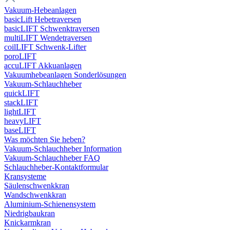
Vakuum-Hebeanlagen
basicLift Hebetraversen
basicLIFT Schwenktraversen
multiLIFT Wendetraversen
coilLIFT Schwenk-Lifter
poroLIFT
accuLIFT Akkuanlagen
Vakuumhebeanlagen Sonderlösungen
Vakuum-Schlauchheber
quickLIFT
stackLIFT
lightLIFT
heavyLIFT
baseLIFT
Was möchten Sie heben?
Vakuum-Schlauchheber Information
Vakuum-Schlauchheber FAQ
Schlauchheber-Kontaktformular
Kransysteme
Säulenschwenkkran
Wandschwenkkran
Aluminium-Schienensystem
Niedrigbaukran
Knickarmkran