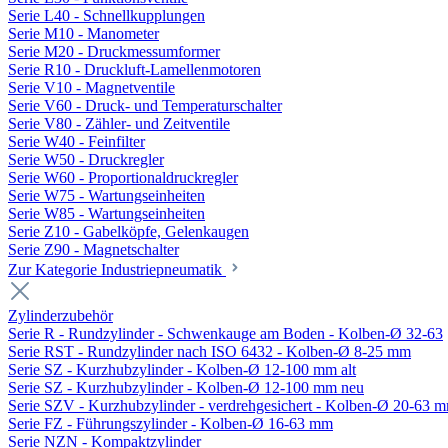
Serie L40 - Schnellkupplungen
Serie M10 - Manometer
Serie M20 - Druckmessumformer
Serie R10 - Druckluft-Lamellenmotoren
Serie V10 - Magnetventile
Serie V60 - Druck- und Temperaturschalter
Serie V80 - Zähler- und Zeitventile
Serie W40 - Feinfilter
Serie W50 - Druckregler
Serie W60 - Proportionaldruckregler
Serie W75 - Wartungseinheiten
Serie W85 - Wartungseinheiten
Serie Z10 - Gabelköpfe, Gelenkaugen
Serie Z90 - Magnetschalter
Zur Kategorie Industriepneumatik
Zylinderzubehör
Serie R - Rundzylinder - Schwenkauge am Boden - Kolben-Ø 32-63
Serie RST - Rundzylinder nach ISO 6432 - Kolben-Ø 8-25 mm
Serie SZ - Kurzhubzylinder - Kolben-Ø 12-100 mm alt
Serie SZ - Kurzhubzylinder - Kolben-Ø 12-100 mm neu
Serie SZV - Kurzhubzylinder - verdrehgesichert - Kolben-Ø 20-63 
Serie FZ - Führungszylinder - Kolben-Ø 16-63 mm
Serie NZN - Kompaktzylinder