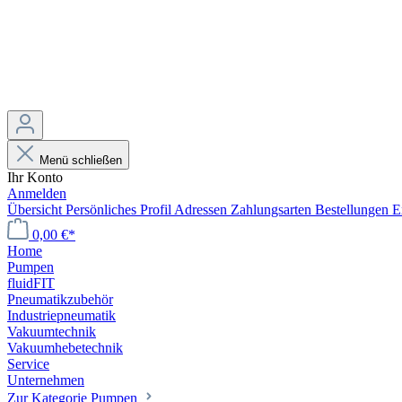
Menü schließen
Ihr Konto
Anmelden
Übersicht
Persönliches Profil
Adressen
Zahlungsarten
Bestellungen
E
0,00 €*
Home
Pumpen
fluidFIT
Pneumatikzubehör
Industriepneumatik
Vakuumtechnik
Vakuumhebetechnik
Service
Unternehmen
Zur Kategorie Pumpen