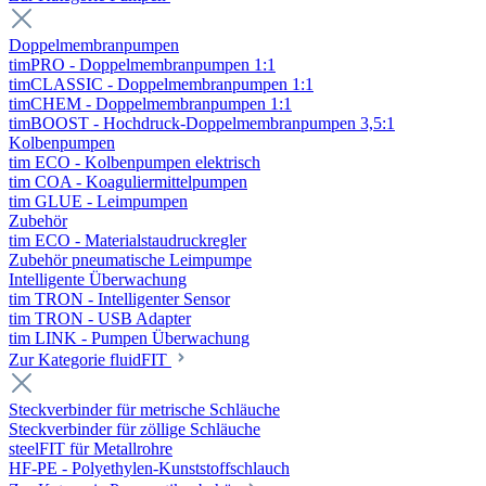
Doppelmembranpumpen
timPRO - Doppelmembranpumpen 1:1
timCLASSIC - Doppelmembranpumpen 1:1
timCHEM - Doppelmembranpumpen 1:1
timBOOST - Hochdruck-Doppelmembranpumpen 3,5:1
Kolbenpumpen
tim ECO - Kolbenpumpen elektrisch
tim COA - Koaguliermittelpumpen
tim GLUE - Leimpumpen
Zubehör
tim ECO - Materialstaudruckregler
Zubehör pneumatische Leimpumpe
Intelligente Überwachung
tim TRON - Intelligenter Sensor
tim TRON - USB Adapter
tim LINK - Pumpen Überwachung
Zur Kategorie fluidFIT
Steckverbinder für metrische Schläuche
Steckverbinder für zöllige Schläuche
steelFIT für Metallrohre
HF-PE - Polyethylen-Kunststoffschlauch