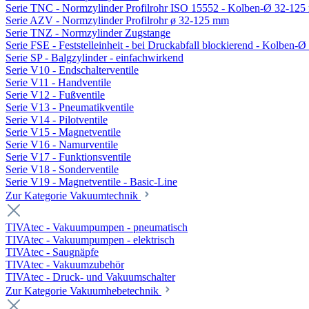
Serie TNC - Normzylinder Profilrohr ISO 15552 - Kolben-Ø 32-12
Serie AZV - Normzylinder Profilrohr ø 32-125 mm
Serie TNZ - Normzylinder Zugstange
Serie FSE - Feststelleinheit - bei Druckabfall blockierend - Kolben-
Serie SP - Balgzylinder - einfachwirkend
Serie V10 - Endschalterventile
Serie V11 - Handventile
Serie V12 - Fußventile
Serie V13 - Pneumatikventile
Serie V14 - Pilotventile
Serie V15 - Magnetventile
Serie V16 - Namurventile
Serie V17 - Funktionsventile
Serie V18 - Sonderventile
Serie V19 - Magnetventile - Basic-Line
Zur Kategorie Vakuumtechnik
TIVAtec - Vakuumpumpen - pneumatisch
TIVAtec - Vakuumpumpen - elektrisch
TIVAtec - Saugnäpfe
TIVAtec - Vakuumzubehör
TIVAtec - Druck- und Vakuumschalter
Zur Kategorie Vakuumhebetechnik