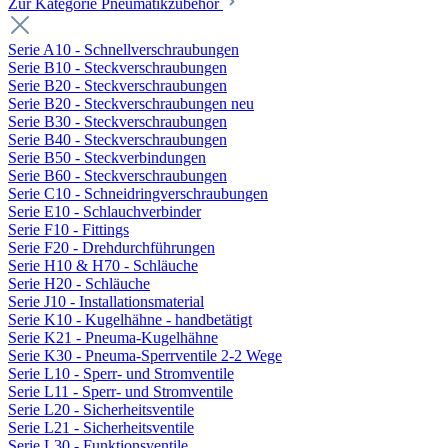
Zur Kategorie Pneumatikzubehör
Serie A10 - Schnellverschraubungen
Serie B10 - Steckverschraubungen
Serie B20 - Steckverschraubungen
Serie B20 - Steckverschraubungen neu
Serie B30 - Steckverschraubungen
Serie B40 - Steckverschraubungen
Serie B50 - Steckverbindungen
Serie B60 - Steckverschraubungen
Serie C10 - Schneidringverschraubungen
Serie E10 - Schlauchverbinder
Serie F10 - Fittings
Serie F20 - Drehdurchführungen
Serie H10 & H70 - Schläuche
Serie H20 - Schläuche
Serie J10 - Installationsmaterial
Serie K10 - Kugelhähne - handbetätigt
Serie K21 - Pneuma-Kugelhähne
Serie K30 - Pneuma-Sperrventile 2-2 Wege
Serie L10 - Sperr- und Stromventile
Serie L11 - Sperr- und Stromventile
Serie L20 - Sicherheitsventile
Serie L21 - Sicherheitsventile
Serie L30 - Funktionsventile