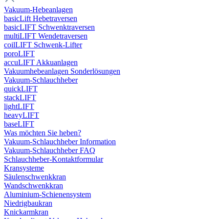
Vakuum-Hebeanlagen
basicLift Hebetraversen
basicLIFT Schwenktraversen
multiLIFT Wendetraversen
coilLIFT Schwenk-Lifter
poroLIFT
accuLIFT Akkuanlagen
Vakuumhebeanlagen Sonderlösungen
Vakuum-Schlauchheber
quickLIFT
stackLIFT
lightLIFT
heavyLIFT
baseLIFT
Was möchten Sie heben?
Vakuum-Schlauchheber Information
Vakuum-Schlauchheber FAQ
Schlauchheber-Kontaktformular
Kransysteme
Säulenschwenkkran
Wandschwenkkran
Aluminium-Schienensystem
Niedrigbaukran
Knickarmkran