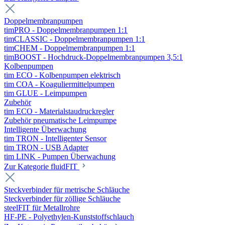
Doppelmembranpumpen
timPRO - Doppelmembranpumpen 1:1
timCLASSIC - Doppelmembranpumpen 1:1
timCHEM - Doppelmembranpumpen 1:1
timBOOST - Hochdruck-Doppelmembranpumpen 3,5:1
Kolbenpumpen
tim ECO - Kolbenpumpen elektrisch
tim COA - Koaguliermittelpumpen
tim GLUE - Leimpumpen
Zubehör
tim ECO - Materialstaudruckregler
Zubehör pneumatische Leimpumpe
Intelligente Überwachung
tim TRON - Intelligenter Sensor
tim TRON - USB Adapter
tim LINK - Pumpen Überwachung
Zur Kategorie fluidFIT
Steckverbinder für metrische Schläuche
Steckverbinder für zöllige Schläuche
steelFIT für Metallrohre
HF-PE - Polyethylen-Kunststoffschlauch