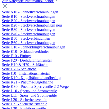
Zur Kategorie Pneumatikzubehör
Serie A10 - Schnellverschraubungen
Serie B10 - Steckverschraubungen
Serie B20 - Steckverschraubungen
Serie B20 - Steckverschraubungen neu
Serie B30 - Steckverschraubungen
Serie B40 - Steckverschraubungen
Serie B50 - Steckverbindungen
Serie B60 - Steckverschraubungen
Serie C10 - Schneidringverschraubungen
Serie E10 - Schlauchverbinder
Serie F10 - Fittings
Serie F20 - Drehdurchführungen
Serie H10 & H70 - Schläuche
Serie H20 - Schläuche
Serie J10 - Installationsmaterial
Serie K10 - Kugelhähne - handbetätigt
Serie K21 - Pneuma-Kugelhähne
Serie K30 - Pneuma-Sperrventile 2-2 Wege
Serie L10 - Sperr- und Stromventile
Serie L11 - Sperr- und Stromventile
Serie L20 - Sicherheitsventile
Serie L21 - Sicherheitsventile
Serie L30 - Funktionsventile