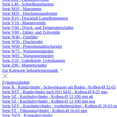
Serie L40 - Schnellkupplungen
Serie M10 - Manometer
Serie M20 - Druckmessumformer
Serie R10 - Druckluft-Lamellenmotoren
Serie V10 - Magnetventile
Serie V60 - Druck- und Temperaturschalter
Serie V80 - Zähler- und Zeitventile
Serie W40 - Feinfilter
Serie W50 - Druckregler
Serie W60 - Proportionaldruckregler
Serie W75 - Wartungseinheiten
Serie W85 - Wartungseinheiten
Serie Z10 - Gabelköpfe, Gelenkaugen
Serie Z90 - Magnetschalter
Zur Kategorie Industriepneumatik
Zylinderzubehör
Serie R - Rundzylinder - Schwenkauge am Boden - Kolben-Ø 32-63
Serie RST - Rundzylinder nach ISO 6432 - Kolben-Ø 8-25 mm
Serie SZ - Kurzhubzylinder - Kolben-Ø 12-100 mm alt
Serie SZ - Kurzhubzylinder - Kolben-Ø 12-100 mm neu
Serie SZV - Kurzhubzylinder - verdrehgesichert - Kolben-Ø 20-63 
Serie FZ - Führungszylinder - Kolben-Ø 16-63 mm
Serie NZN - Kompaktzylinder