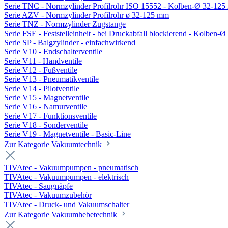
Serie TNC - Normzylinder Profilrohr ISO 15552 - Kolben-Ø 32-12
Serie AZV - Normzylinder Profilrohr ø 32-125 mm
Serie TNZ - Normzylinder Zugstange
Serie FSE - Feststelleinheit - bei Druckabfall blockierend - Kolben-
Serie SP - Balgzylinder - einfachwirkend
Serie V10 - Endschalterventile
Serie V11 - Handventile
Serie V12 - Fußventile
Serie V13 - Pneumatikventile
Serie V14 - Pilotventile
Serie V15 - Magnetventile
Serie V16 - Namurventile
Serie V17 - Funktionsventile
Serie V18 - Sonderventile
Serie V19 - Magnetventile - Basic-Line
Zur Kategorie Vakuumtechnik
TIVAtec - Vakuumpumpen - pneumatisch
TIVAtec - Vakuumpumpen - elektrisch
TIVAtec - Saugnäpfe
TIVAtec - Vakuumzubehör
TIVAtec - Druck- und Vakuumschalter
Zur Kategorie Vakuumhebetechnik