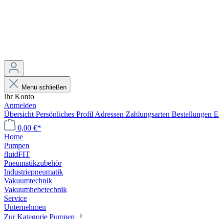
Menü schließen
Ihr Konto
Anmelden
Übersicht
Persönliches Profil
Adressen
Zahlungsarten
Bestellungen
E
0,00 €*
Home
Pumpen
fluidFIT
Pneumatikzubehör
Industriepneumatik
Vakuumtechnik
Vakuumhebetechnik
Service
Unternehmen
Zur Kategorie Pumpen