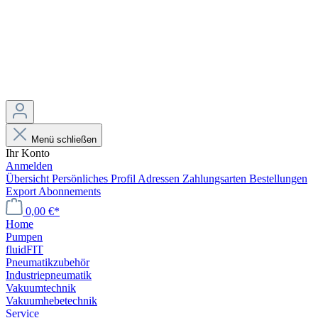
Menü schließen
Ihr Konto
Anmelden
Übersicht
Persönliches Profil
Adressen
Zahlungsarten
Bestellungen
Export
Abonnements
0,00 €*
Home
Pumpen
fluidFIT
Pneumatikzubehör
Industriepneumatik
Vakuumtechnik
Vakuumhebetechnik
Service