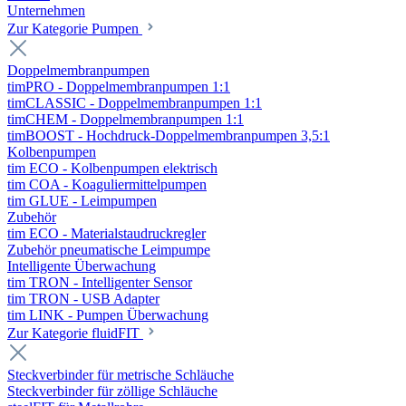
Unternehmen
Zur Kategorie Pumpen
Doppelmembranpumpen
timPRO - Doppelmembranpumpen 1:1
timCLASSIC - Doppelmembranpumpen 1:1
timCHEM - Doppelmembranpumpen 1:1
timBOOST - Hochdruck-Doppelmembranpumpen 3,5:1
Kolbenpumpen
tim ECO - Kolbenpumpen elektrisch
tim COA - Koaguliermittelpumpen
tim GLUE - Leimpumpen
Zubehör
tim ECO - Materialstaudruckregler
Zubehör pneumatische Leimpumpe
Intelligente Überwachung
tim TRON - Intelligenter Sensor
tim TRON - USB Adapter
tim LINK - Pumpen Überwachung
Zur Kategorie fluidFIT
Steckverbinder für metrische Schläuche
Steckverbinder für zöllige Schläuche