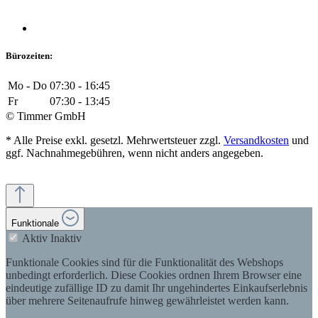
Bürozeiten:
Mo - Do
07:30 - 16:45
Fr
07:30 - 13:45
© Timmer GmbH
* Alle Preise exkl. gesetzl. Mehrwertsteuer zzgl.
Versandkosten
und
ggf. Nachnahmegebühren, wenn nicht anders angegeben.
Funktionale
Aktiv
Inaktiv
Funktionale Cookies sind für die Funktionalität des Webshops
unbedingt erforderlich. Diese Cookies ordnen Ihrem Browser eine
eindeutige zufällige ID zu damit Ihr ungehindertes Einkaufserlebnis
über mehrere Seitenaufrufe hinweg gewährleistet werden kann.