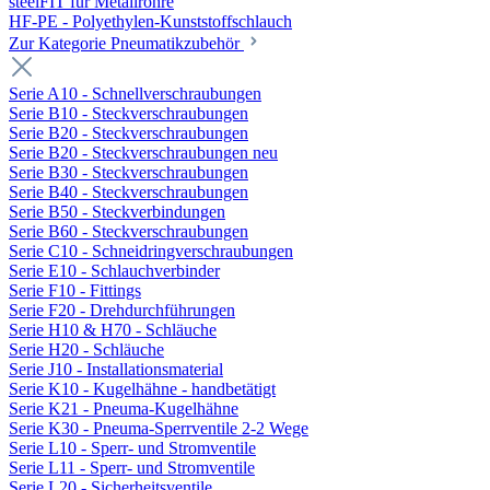
steelFIT für Metallrohre
HF-PE - Polyethylen-Kunststoffschlauch
Zur Kategorie Pneumatikzubehör
Serie A10 - Schnellverschraubungen
Serie B10 - Steckverschraubungen
Serie B20 - Steckverschraubungen
Serie B20 - Steckverschraubungen neu
Serie B30 - Steckverschraubungen
Serie B40 - Steckverschraubungen
Serie B50 - Steckverbindungen
Serie B60 - Steckverschraubungen
Serie C10 - Schneidringverschraubungen
Serie E10 - Schlauchverbinder
Serie F10 - Fittings
Serie F20 - Drehdurchführungen
Serie H10 & H70 - Schläuche
Serie H20 - Schläuche
Serie J10 - Installationsmaterial
Serie K10 - Kugelhähne - handbetätigt
Serie K21 - Pneuma-Kugelhähne
Serie K30 - Pneuma-Sperrventile 2-2 Wege
Serie L10 - Sperr- und Stromventile
Serie L11 - Sperr- und Stromventile
Serie L20 - Sicherheitsventile