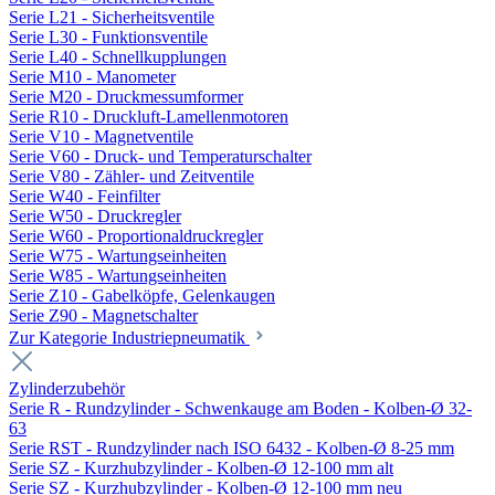
Serie L21 - Sicherheitsventile
Serie L30 - Funktionsventile
Serie L40 - Schnellkupplungen
Serie M10 - Manometer
Serie M20 - Druckmessumformer
Serie R10 - Druckluft-Lamellenmotoren
Serie V10 - Magnetventile
Serie V60 - Druck- und Temperaturschalter
Serie V80 - Zähler- und Zeitventile
Serie W40 - Feinfilter
Serie W50 - Druckregler
Serie W60 - Proportionaldruckregler
Serie W75 - Wartungseinheiten
Serie W85 - Wartungseinheiten
Serie Z10 - Gabelköpfe, Gelenkaugen
Serie Z90 - Magnetschalter
Zur Kategorie Industriepneumatik
Zylinderzubehör
Serie R - Rundzylinder - Schwenkauge am Boden - Kolben-Ø 32-
63
Serie RST - Rundzylinder nach ISO 6432 - Kolben-Ø 8-25 mm
Serie SZ - Kurzhubzylinder - Kolben-Ø 12-100 mm alt
Serie SZ - Kurzhubzylinder - Kolben-Ø 12-100 mm neu