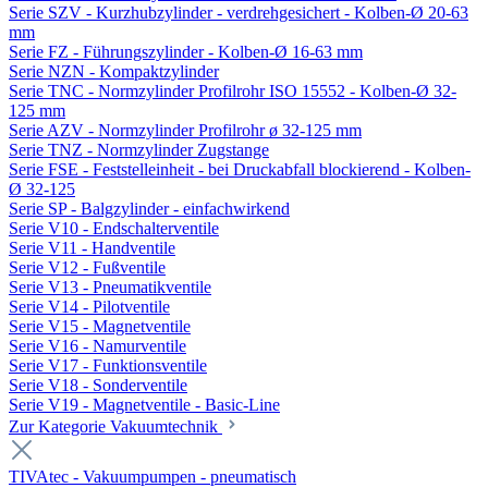
Serie SZV - Kurzhubzylinder - verdrehgesichert - Kolben-Ø 20-63
mm
Serie FZ - Führungszylinder - Kolben-Ø 16-63 mm
Serie NZN - Kompaktzylinder
Serie TNC - Normzylinder Profilrohr ISO 15552 - Kolben-Ø 32-
125 mm
Serie AZV - Normzylinder Profilrohr ø 32-125 mm
Serie TNZ - Normzylinder Zugstange
Serie FSE - Feststelleinheit - bei Druckabfall blockierend - Kolben-
Ø 32-125
Serie SP - Balgzylinder - einfachwirkend
Serie V10 - Endschalterventile
Serie V11 - Handventile
Serie V12 - Fußventile
Serie V13 - Pneumatikventile
Serie V14 - Pilotventile
Serie V15 - Magnetventile
Serie V16 - Namurventile
Serie V17 - Funktionsventile
Serie V18 - Sonderventile
Serie V19 - Magnetventile - Basic-Line
Zur Kategorie Vakuumtechnik
TIVAtec - Vakuumpumpen - pneumatisch