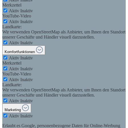
Merkzettel
Aktiv
Inaktiv
YouTube-Video
Aktiv
Inaktiv
Landkarte:
Wir verwenden OpenStreetMap als Anbieter, um Ihnen den Standort
unserer Geschäfte und Händler visuell darzustellen.
Aktiv
Inaktiv
Komfortfunktionen
Aktiv
Inaktiv
Merkzettel
Aktiv
Inaktiv
YouTube-Video
Aktiv
Inaktiv
Landkarte:
Wir verwenden OpenStreetMap als Anbieter, um Ihnen den Standort
unserer Geschäfte und Händler visuell darzustellen.
Aktiv
Inaktiv
Marketing
Aktiv
Inaktiv
Erlaubt es Google, personenbezogene Daten für Online-Werbung