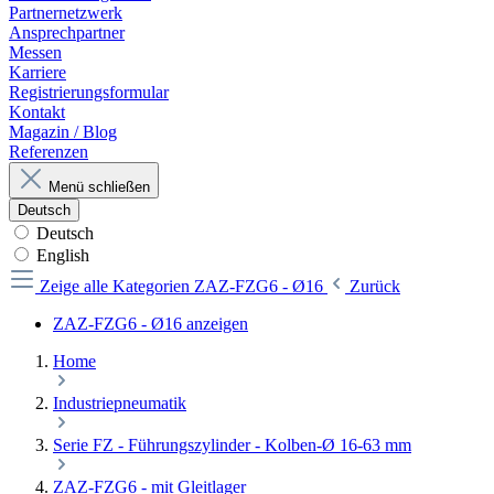
Partnernetzwerk
Ansprechpartner
Messen
Karriere
Registrierungsformular
Kontakt
Magazin / Blog
Referenzen
Menü schließen
Deutsch
Deutsch
English
Zeige alle Kategorien
ZAZ-FZG6 - Ø16
Zurück
ZAZ-FZG6 - Ø16 anzeigen
Home
Industriepneumatik
Serie FZ - Führungszylinder - Kolben-Ø 16-63 mm
ZAZ-FZG6 - mit Gleitlager