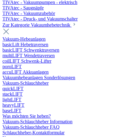
TIVAtec - Vakuumpumpen - elektrisch
TIVAtec - Saugnäpfe
TIVAtec - Vakuumzubehör
TIVAtec - Druck- und Vakuumschalter
Zur Kategorie Vakuumhebetechnik
Vakuum-Hebeanlagen
basicLift Hebetraversen
basicLIFT Schwenktraversen
multiLIFT Wendetraversen
coilLIFT Schwenk-Lifter
poroLIFT
accuLIFT Akkuanlagen
Vakuumhebeanlagen Sonderlösungen
Vakuum-Schlauchheber
quickLIFT
stackLIFT
lightLIFT
heavyLIFT
baseLIFT
Was möchten Sie heben?
Vakuum-Schlauchheber Information
Vakuum-Schlauchheber FAQ
Schlauchheber-Kontaktformular