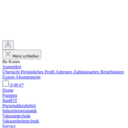
Menü schließen
Ihr Konto
Anmelden
Übersicht
Persönliches Profil
Adressen
Zahlungsarten
Bestellungen
Export
Abonnements
0,00 €*
Home
Pumpen
fluidFIT
Pneumatikzubehör
Industriepneumatik
Vakuumtechnik
Vakuumhebetechnik
Service