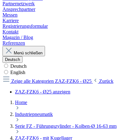
Partnernetzwerk
Ansprechpartner
Messen
Karriere
Registrierungsformular
Kontakt
Magazin / Blog
Referenzen
Menü schließen
Deutsch
Deutsch
English
Zeige alle Kategorien
ZAZ-FZK6 - Ø25
Zurück
ZAZ-FZK6 - Ø25 anzeigen
Home
Industriepneumatik
Serie FZ - Führungszylinder - Kolben-Ø 16-63 mm
ZAZ-FZK6 - mit Kugellager