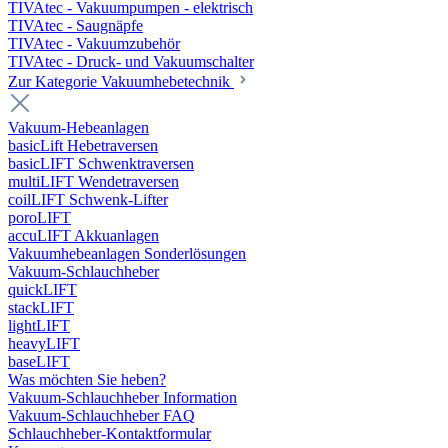
TIVAtec - Vakuumpumpen - elektrisch
TIVAtec - Saugnäpfe
TIVAtec - Vakuumzubehör
TIVAtec - Druck- und Vakuumschalter
Zur Kategorie Vakuumhebetechnik
Vakuum-Hebeanlagen
basicLift Hebetraversen
basicLIFT Schwenktraversen
multiLIFT Wendetraversen
coilLIFT Schwenk-Lifter
poroLIFT
accuLIFT Akkuanlagen
Vakuumhebeanlagen Sonderlösungen
Vakuum-Schlauchheber
quickLIFT
stackLIFT
lightLIFT
heavyLIFT
baseLIFT
Was möchten Sie heben?
Vakuum-Schlauchheber Information
Vakuum-Schlauchheber FAQ
Schlauchheber-Kontaktformular