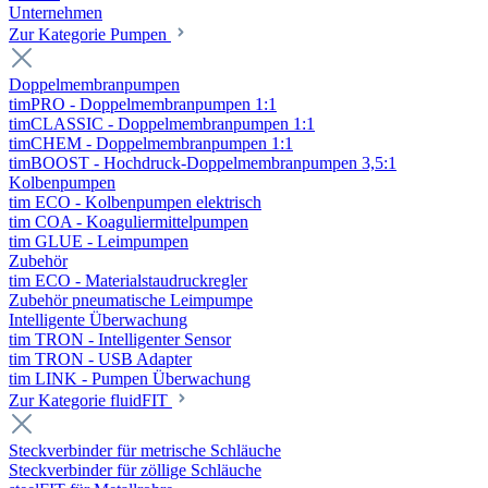
Unternehmen
Zur Kategorie Pumpen
Doppelmembranpumpen
timPRO - Doppelmembranpumpen 1:1
timCLASSIC - Doppelmembranpumpen 1:1
timCHEM - Doppelmembranpumpen 1:1
timBOOST - Hochdruck-Doppelmembranpumpen 3,5:1
Kolbenpumpen
tim ECO - Kolbenpumpen elektrisch
tim COA - Koaguliermittelpumpen
tim GLUE - Leimpumpen
Zubehör
tim ECO - Materialstaudruckregler
Zubehör pneumatische Leimpumpe
Intelligente Überwachung
tim TRON - Intelligenter Sensor
tim TRON - USB Adapter
tim LINK - Pumpen Überwachung
Zur Kategorie fluidFIT
Steckverbinder für metrische Schläuche
Steckverbinder für zöllige Schläuche