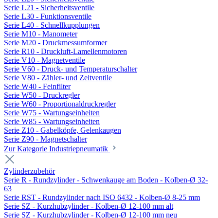
Serie L21 - Sicherheitsventile
Serie L30 - Funktionsventile
Serie L40 - Schnellkupplungen
Serie M10 - Manometer
Serie M20 - Druckmessumformer
Serie R10 - Druckluft-Lamellenmotoren
Serie V10 - Magnetventile
Serie V60 - Druck- und Temperaturschalter
Serie V80 - Zähler- und Zeitventile
Serie W40 - Feinfilter
Serie W50 - Druckregler
Serie W60 - Proportionaldruckregler
Serie W75 - Wartungseinheiten
Serie W85 - Wartungseinheiten
Serie Z10 - Gabelköpfe, Gelenkaugen
Serie Z90 - Magnetschalter
Zur Kategorie Industriepneumatik
Zylinderzubehör
Serie R - Rundzylinder - Schwenkauge am Boden - Kolben-Ø 32-
63
Serie RST - Rundzylinder nach ISO 6432 - Kolben-Ø 8-25 mm
Serie SZ - Kurzhubzylinder - Kolben-Ø 12-100 mm alt
Serie SZ - Kurzhubzylinder - Kolben-Ø 12-100 mm neu