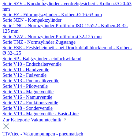
Serie SZV - Kurzhubzylinder - verdrehgesichert - Kolben-Ø 20-63
mm
Serie FZ - Führungszylinder - Kolben-Ø 16-63 mm
Serie NZN - Kompaktzylinder
Serie TNC - Normzylinder Profilrohr ISO 15552 - Kolben-Ø 32-
125 mm
Serie AZV - Normzylinder Profilrohr ø 32-125 mm
Serie TNZ - Normzylinder Zugstange
Serie FSE - Feststelleinheit - bei Druckabfall blockierend - Kolben-
Ø 32-125
Serie SP - Balgzylinder - einfachwirkend
Serie V10 - Endschalterventile
Serie V11 - Handventile
Serie V12 - Fußventile
Serie V13 - Pneumatikventile
Serie V14 - Pilotventile
Serie V15 - Magnetventile
Serie V16 - Namurventile
Serie V17 - Funktionsventile
Serie V18 - Sonderventile
Serie V19 - Magnetventile - Basic-Line
Zur Kategorie Vakuumtechnik
TIVAtec - Vakuumpumpen - pneumatisch