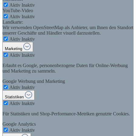
Aktiv
Inaktiv
YouTube-Video
Aktiv
Inaktiv
Landkarte:
Wir verwenden OpenStreetMap als Anbieter, um Ihnen den Standort
unserer Geschäfte und Händler visuell darzustellen.
Aktiv
Inaktiv
Marketing
Aktiv
Inaktiv
Erlaubt es Google, personenbezogene Daten für Online-Werbung
und Marketing zu sammeln.
Google Werbung und Marketing
Aktiv
Inaktiv
Statistiken
Aktiv
Inaktiv
Für Statistiken und Shop-Performance-Metriken genutzte Cookies.
Google Analytics
Aktiv
Inaktiv