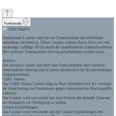
Funktionale
Aktiv
Inaktiv
Funktionale Cookies sind für die Funktionalität des Webshops
unbedingt erforderlich. Diese Cookies ordnen Ihrem Browser eine
eindeutige zufällige ID zu damit Ihr ungehindertes Einkaufserlebnis
über mehrere Seitenaufrufe hinweg gewährleistet werden kann.
Session:
Das Session Cookie speichert Ihre Einkaufsdaten über mehrere
Seitenaufrufe hinweg und ist somit unerlässlich für Ihr persönliches
Einkaufserlebnis.
CSRF-Token:
Das CSRF-Token Cookie trägt zu Ihrer Sicherheit bei. Es verstärkt
die Absicherung bei Formularen gegen unerwünschte Hackangriffe.
Zeitzone:
Das Cookie wird verwendet um dem System die aktuelle Zeitzone
des Benutzers zur Verfügung zu stellen.
Cookie Einstellungen:
Das Cookie wird verwendet um die Cookie Einstellungen des