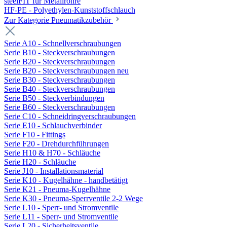
steelFIT für Metallrohre
HF-PE - Polyethylen-Kunststoffschlauch
Zur Kategorie Pneumatikzubehör
Serie A10 - Schnellverschraubungen
Serie B10 - Steckverschraubungen
Serie B20 - Steckverschraubungen
Serie B20 - Steckverschraubungen neu
Serie B30 - Steckverschraubungen
Serie B40 - Steckverschraubungen
Serie B50 - Steckverbindungen
Serie B60 - Steckverschraubungen
Serie C10 - Schneidringverschraubungen
Serie E10 - Schlauchverbinder
Serie F10 - Fittings
Serie F20 - Drehdurchführungen
Serie H10 & H70 - Schläuche
Serie H20 - Schläuche
Serie J10 - Installationsmaterial
Serie K10 - Kugelhähne - handbetätigt
Serie K21 - Pneuma-Kugelhähne
Serie K30 - Pneuma-Sperrventile 2-2 Wege
Serie L10 - Sperr- und Stromventile
Serie L11 - Sperr- und Stromventile
Serie L20 - Sicherheitsventile