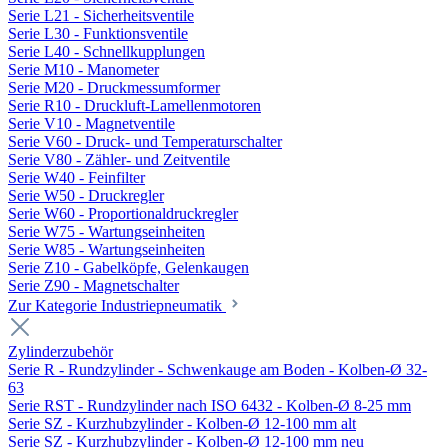
Serie L21 - Sicherheitsventile
Serie L30 - Funktionsventile
Serie L40 - Schnellkupplungen
Serie M10 - Manometer
Serie M20 - Druckmessumformer
Serie R10 - Druckluft-Lamellenmotoren
Serie V10 - Magnetventile
Serie V60 - Druck- und Temperaturschalter
Serie V80 - Zähler- und Zeitventile
Serie W40 - Feinfilter
Serie W50 - Druckregler
Serie W60 - Proportionaldruckregler
Serie W75 - Wartungseinheiten
Serie W85 - Wartungseinheiten
Serie Z10 - Gabelköpfe, Gelenkaugen
Serie Z90 - Magnetschalter
Zur Kategorie Industriepneumatik
Zylinderzubehör
Serie R - Rundzylinder - Schwenkauge am Boden - Kolben-Ø 32-
63
Serie RST - Rundzylinder nach ISO 6432 - Kolben-Ø 8-25 mm
Serie SZ - Kurzhubzylinder - Kolben-Ø 12-100 mm alt
Serie SZ - Kurzhubzylinder - Kolben-Ø 12-100 mm neu