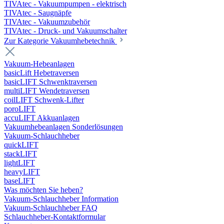
TIVAtec - Vakuumpumpen - elektrisch
TIVAtec - Saugnäpfe
TIVAtec - Vakuumzubehör
TIVAtec - Druck- und Vakuumschalter
Zur Kategorie Vakuumhebetechnik
Vakuum-Hebeanlagen
basicLift Hebetraversen
basicLIFT Schwenktraversen
multiLIFT Wendetraversen
coilLIFT Schwenk-Lifter
poroLIFT
accuLIFT Akkuanlagen
Vakuumhebeanlagen Sonderlösungen
Vakuum-Schlauchheber
quickLIFT
stackLIFT
lightLIFT
heavyLIFT
baseLIFT
Was möchten Sie heben?
Vakuum-Schlauchheber Information
Vakuum-Schlauchheber FAQ
Schlauchheber-Kontaktformular