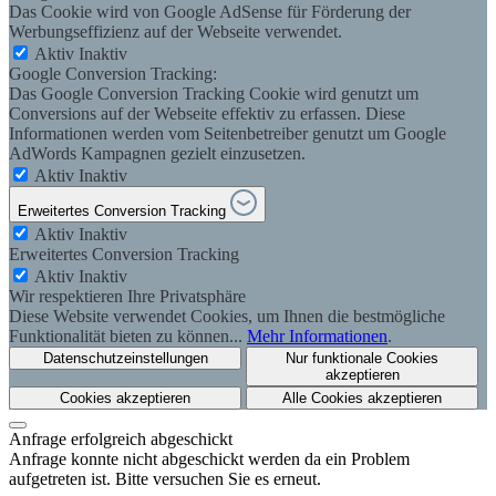
Das Cookie wird von Google AdSense für Förderung der
Werbungseffizienz auf der Webseite verwendet.
Aktiv
Inaktiv
Google Conversion Tracking:
Das Google Conversion Tracking Cookie wird genutzt um
Conversions auf der Webseite effektiv zu erfassen. Diese
Informationen werden vom Seitenbetreiber genutzt um Google
AdWords Kampagnen gezielt einzusetzen.
Aktiv
Inaktiv
Erweitertes Conversion Tracking
Aktiv
Inaktiv
Erweitertes Conversion Tracking
Aktiv
Inaktiv
Wir respektieren Ihre Privatsphäre
Diese Website verwendet Cookies, um Ihnen die bestmögliche
Funktionalität bieten zu können...
Mehr Informationen
.
Datenschutzeinstellungen
Nur funktionale Cookies
akzeptieren
Cookies akzeptieren
Alle Cookies akzeptieren
Anfrage erfolgreich abgeschickt
Anfrage konnte nicht abgeschickt werden da ein Problem
aufgetreten ist. Bitte versuchen Sie es erneut.