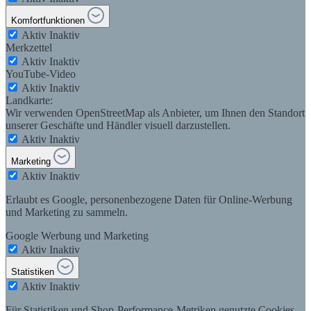
Komfortfunktionen
Aktiv
Inaktiv
Merkzettel
Aktiv
Inaktiv
YouTube-Video
Aktiv
Inaktiv
Landkarte:
Wir verwenden OpenStreetMap als Anbieter, um Ihnen den Standort
unserer Geschäfte und Händler visuell darzustellen.
Aktiv
Inaktiv
Marketing
Aktiv
Inaktiv
Erlaubt es Google, personenbezogene Daten für Online-Werbung
und Marketing zu sammeln.
Google Werbung und Marketing
Aktiv
Inaktiv
Statistiken
Aktiv
Inaktiv
Für Statistiken und Shop-Performance-Metriken genutzte Cookies.