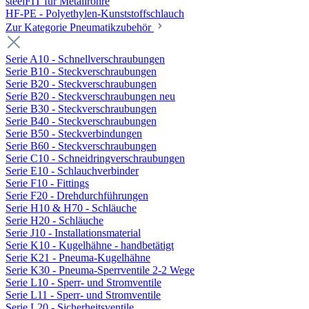
steelFIT für Metallrohre
HF-PE - Polyethylen-Kunststoffschlauch
Zur Kategorie Pneumatikzubehör
Serie A10 - Schnellverschraubungen
Serie B10 - Steckverschraubungen
Serie B20 - Steckverschraubungen
Serie B20 - Steckverschraubungen neu
Serie B30 - Steckverschraubungen
Serie B40 - Steckverschraubungen
Serie B50 - Steckverbindungen
Serie B60 - Steckverschraubungen
Serie C10 - Schneidringverschraubungen
Serie E10 - Schlauchverbinder
Serie F10 - Fittings
Serie F20 - Drehdurchführungen
Serie H10 & H70 - Schläuche
Serie H20 - Schläuche
Serie J10 - Installationsmaterial
Serie K10 - Kugelhähne - handbetätigt
Serie K21 - Pneuma-Kugelhähne
Serie K30 - Pneuma-Sperrventile 2-2 Wege
Serie L10 - Sperr- und Stromventile
Serie L11 - Sperr- und Stromventile
Serie L20 - Sicherheitsventile