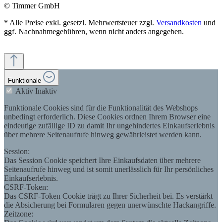
© Timmer GmbH
* Alle Preise exkl. gesetzl. Mehrwertsteuer zzgl.
Versandkosten
und
ggf. Nachnahmegebühren, wenn nicht anders angegeben.
Funktionale
Aktiv
Inaktiv
Funktionale Cookies sind für die Funktionalität des Webshops
unbedingt erforderlich. Diese Cookies ordnen Ihrem Browser eine
eindeutige zufällige ID zu damit Ihr ungehindertes Einkaufserlebnis
über mehrere Seitenaufrufe hinweg gewährleistet werden kann.
Session:
Das Session Cookie speichert Ihre Einkaufsdaten über mehrere
Seitenaufrufe hinweg und ist somit unerlässlich für Ihr persönliches
Einkaufserlebnis.
CSRF-Token:
Das CSRF-Token Cookie trägt zu Ihrer Sicherheit bei. Es verstärkt
die Absicherung bei Formularen gegen unerwünschte Hackangriffe.
Zeitzone: