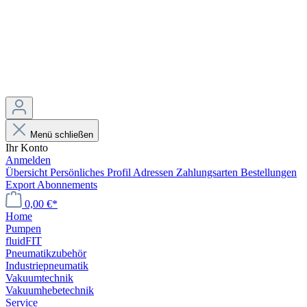
Menü schließen
Ihr Konto
Anmelden
Übersicht
Persönliches Profil
Adressen
Zahlungsarten
Bestellungen
Export
Abonnements
0,00 €*
Home
Pumpen
fluidFIT
Pneumatikzubehör
Industriepneumatik
Vakuumtechnik
Vakuumhebetechnik
Service