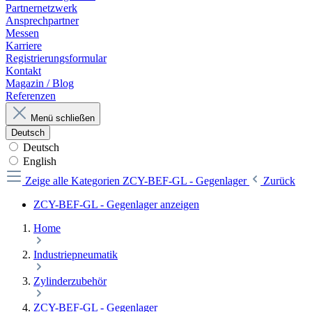
Partnernetzwerk
Ansprechpartner
Messen
Karriere
Registrierungsformular
Kontakt
Magazin / Blog
Referenzen
Menü schließen
Deutsch
Deutsch
English
Zeige alle Kategorien
ZCY-BEF-GL - Gegenlager
Zurück
ZCY-BEF-GL - Gegenlager anzeigen
Home
Industriepneumatik
Zylinderzubehör
ZCY-BEF-GL - Gegenlager