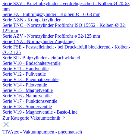
Serie SZV - Kurzhubzylinder - verdrehgesichert - Kolben-Ø 20-63
mm
Serie FZ - Führungszylinder - Kolben-Ø 16-63 mm
Serie NZN - Kompaktzylinder
Serie TNC - Normzylinder Profilrohr ISO 15552 - Kolben-Ø 32-
125 mm
Serie AZV - Normzylinder Profilrohr ø 32-125 mm
Serie TNZ - Normzylinder Zugstange
Serie FSE - Feststelleinheit - bei Druckabfall blockierend - Kolben-
Ø 32-125
Serie SP - Balgzylinder - einfachwirkend
Serie V10 - Endschalterventile
Serie V11 - Handventile
Serie V12 - Fußventile
Serie V13 - Pneumatikventile
Serie V14 - Pilotventile
Serie V15 - Magnetventile
Serie V16 - Namurventile
Serie V17 - Funktionsventile
Serie V18 - Sonderventile
Serie V19 - Magnetventile - Basic-Line
Zur Kategorie Vakuumtechnik
TIVAtec - Vakuumpumpen - pneumatisch