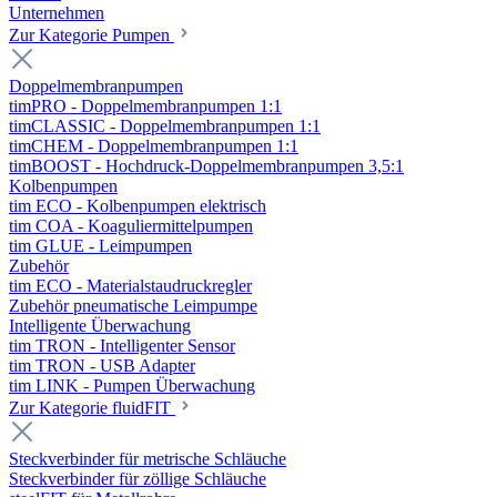
Unternehmen
Zur Kategorie Pumpen
Doppelmembranpumpen
timPRO - Doppelmembranpumpen 1:1
timCLASSIC - Doppelmembranpumpen 1:1
timCHEM - Doppelmembranpumpen 1:1
timBOOST - Hochdruck-Doppelmembranpumpen 3,5:1
Kolbenpumpen
tim ECO - Kolbenpumpen elektrisch
tim COA - Koaguliermittelpumpen
tim GLUE - Leimpumpen
Zubehör
tim ECO - Materialstaudruckregler
Zubehör pneumatische Leimpumpe
Intelligente Überwachung
tim TRON - Intelligenter Sensor
tim TRON - USB Adapter
tim LINK - Pumpen Überwachung
Zur Kategorie fluidFIT
Steckverbinder für metrische Schläuche
Steckverbinder für zöllige Schläuche