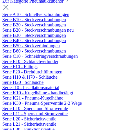
Zur Kategorie Pneumatikzubehör
Serie A10 - Schnellverschraubungen
Serie B10 - Steckverschraubungen
Serie B20 - Steckverschraubungen
Serie B20 - Steckverschraubungen neu
Serie B30 - Steckverschraubungen
Serie B40 - Steckverschraubungen
Serie B50 - Steckverbindungen
Serie B60 - Steckverschraubungen
Serie C10 - Schneidringverschraubungen
Serie E10 - Schlauchverbinder
Serie F10 - Fittings
Serie F20 - Drehdurchführungen
Serie H10 & H70 - Schläuche
Serie H20 - Schläuche
Serie J10 - Installationsmaterial
Serie K10 - Kugelhähne - handbetätigt
Serie K21 - Pneuma-Kugelhähne
Serie K30 - Pneuma-Sperrventile 2-2 Wege
Serie L10 - Sperr- und Stromventile
Serie L11 - Sperr- und Stromventile
Serie L20 - Sicherheitsventile
Serie L21 - Sicherheitsventile
Serie L30 - Funktionsventile