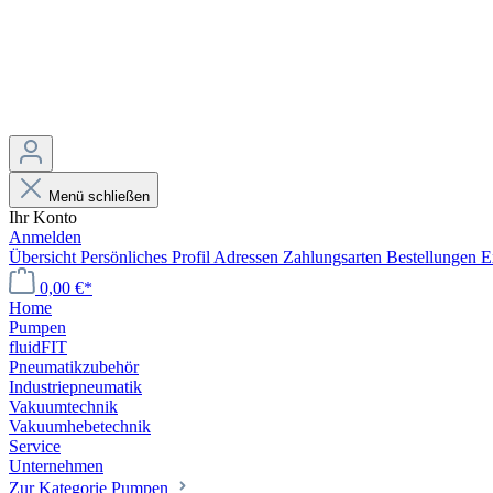
Menü schließen
Ihr Konto
Anmelden
Übersicht
Persönliches Profil
Adressen
Zahlungsarten
Bestellungen
E
0,00 €*
Home
Pumpen
fluidFIT
Pneumatikzubehör
Industriepneumatik
Vakuumtechnik
Vakuumhebetechnik
Service
Unternehmen
Zur Kategorie Pumpen