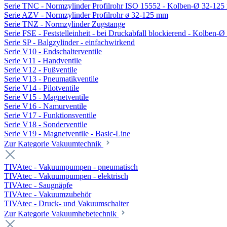
Serie TNC - Normzylinder Profilrohr ISO 15552 - Kolben-Ø 32-12
Serie AZV - Normzylinder Profilrohr ø 32-125 mm
Serie TNZ - Normzylinder Zugstange
Serie FSE - Feststelleinheit - bei Druckabfall blockierend - Kolben-
Serie SP - Balgzylinder - einfachwirkend
Serie V10 - Endschalterventile
Serie V11 - Handventile
Serie V12 - Fußventile
Serie V13 - Pneumatikventile
Serie V14 - Pilotventile
Serie V15 - Magnetventile
Serie V16 - Namurventile
Serie V17 - Funktionsventile
Serie V18 - Sonderventile
Serie V19 - Magnetventile - Basic-Line
Zur Kategorie Vakuumtechnik
TIVAtec - Vakuumpumpen - pneumatisch
TIVAtec - Vakuumpumpen - elektrisch
TIVAtec - Saugnäpfe
TIVAtec - Vakuumzubehör
TIVAtec - Druck- und Vakuumschalter
Zur Kategorie Vakuumhebetechnik