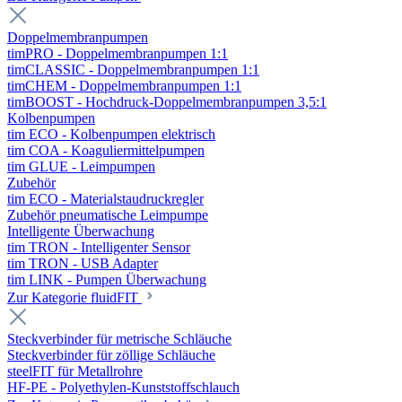
Doppelmembranpumpen
timPRO - Doppelmembranpumpen 1:1
timCLASSIC - Doppelmembranpumpen 1:1
timCHEM - Doppelmembranpumpen 1:1
timBOOST - Hochdruck-Doppelmembranpumpen 3,5:1
Kolbenpumpen
tim ECO - Kolbenpumpen elektrisch
tim COA - Koaguliermittelpumpen
tim GLUE - Leimpumpen
Zubehör
tim ECO - Materialstaudruckregler
Zubehör pneumatische Leimpumpe
Intelligente Überwachung
tim TRON - Intelligenter Sensor
tim TRON - USB Adapter
tim LINK - Pumpen Überwachung
Zur Kategorie fluidFIT
Steckverbinder für metrische Schläuche
Steckverbinder für zöllige Schläuche
steelFIT für Metallrohre
HF-PE - Polyethylen-Kunststoffschlauch