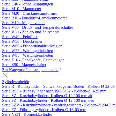
Serie L40 - Schnellkupplungen
Serie M10 - Manometer
Serie M20 - Druckmessumformer
Serie R10 - Druckluft-Lamellenmotoren
Serie V10 - Magnetventile
Serie V60 - Druck- und Temperaturschalter
Serie V80 - Zähler- und Zeitventile
Serie W40 - Feinfilter
Serie W50 - Druckregler
Serie W60 - Proportionaldruckregler
Serie W75 - Wartungseinheiten
Serie W85 - Wartungseinheiten
Serie Z10 - Gabelköpfe, Gelenkaugen
Serie Z90 - Magnetschalter
Zur Kategorie Industriepneumatik
Zylinderzubehör
Serie R - Rundzylinder - Schwenkauge am Boden - Kolben-Ø 32-63
Serie RST - Rundzylinder nach ISO 6432 - Kolben-Ø 8-25 mm
Serie SZ - Kurzhubzylinder - Kolben-Ø 12-100 mm alt
Serie SZ - Kurzhubzylinder - Kolben-Ø 12-100 mm neu
Serie SZV - Kurzhubzylinder - verdrehgesichert - Kolben-Ø 20-63 
Serie FZ - Führungszylinder - Kolben-Ø 16-63 mm
Serie NZN - Kompaktzylinder