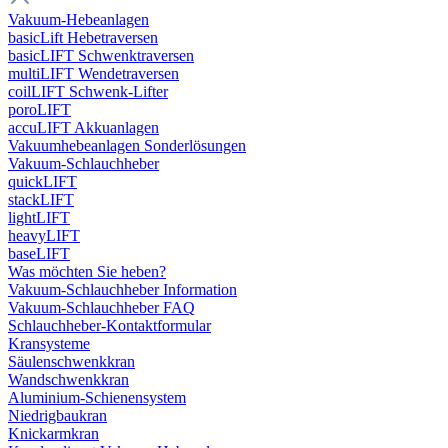
Vakuum-Hebeanlagen
basicLift Hebetraversen
basicLIFT Schwenktraversen
multiLIFT Wendetraversen
coilLIFT Schwenk-Lifter
poroLIFT
accuLIFT Akkuanlagen
Vakuumhebeanlagen Sonderlösungen
Vakuum-Schlauchheber
quickLIFT
stackLIFT
lightLIFT
heavyLIFT
baseLIFT
Was möchten Sie heben?
Vakuum-Schlauchheber Information
Vakuum-Schlauchheber FAQ
Schlauchheber-Kontaktformular
Kransysteme
Säulenschwenkkran
Wandschwenkkran
Aluminium-Schienensystem
Niedrigbaukran
Knickarmkran