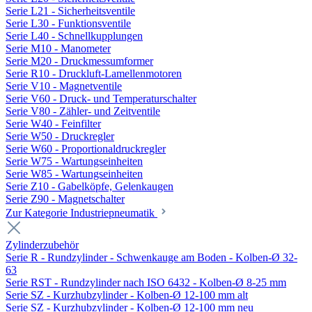
Serie L21 - Sicherheitsventile
Serie L30 - Funktionsventile
Serie L40 - Schnellkupplungen
Serie M10 - Manometer
Serie M20 - Druckmessumformer
Serie R10 - Druckluft-Lamellenmotoren
Serie V10 - Magnetventile
Serie V60 - Druck- und Temperaturschalter
Serie V80 - Zähler- und Zeitventile
Serie W40 - Feinfilter
Serie W50 - Druckregler
Serie W60 - Proportionaldruckregler
Serie W75 - Wartungseinheiten
Serie W85 - Wartungseinheiten
Serie Z10 - Gabelköpfe, Gelenkaugen
Serie Z90 - Magnetschalter
Zur Kategorie Industriepneumatik
Zylinderzubehör
Serie R - Rundzylinder - Schwenkauge am Boden - Kolben-Ø 32-
63
Serie RST - Rundzylinder nach ISO 6432 - Kolben-Ø 8-25 mm
Serie SZ - Kurzhubzylinder - Kolben-Ø 12-100 mm alt
Serie SZ - Kurzhubzylinder - Kolben-Ø 12-100 mm neu