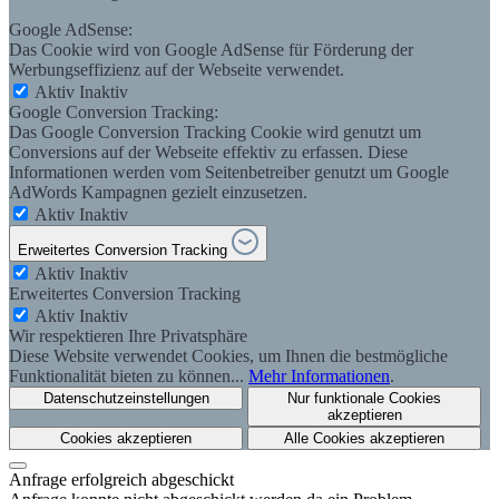
Google AdSense:
Das Cookie wird von Google AdSense für Förderung der
Werbungseffizienz auf der Webseite verwendet.
Aktiv
Inaktiv
Google Conversion Tracking:
Das Google Conversion Tracking Cookie wird genutzt um
Conversions auf der Webseite effektiv zu erfassen. Diese
Informationen werden vom Seitenbetreiber genutzt um Google
AdWords Kampagnen gezielt einzusetzen.
Aktiv
Inaktiv
Erweitertes Conversion Tracking
Aktiv
Inaktiv
Erweitertes Conversion Tracking
Aktiv
Inaktiv
Wir respektieren Ihre Privatsphäre
Diese Website verwendet Cookies, um Ihnen die bestmögliche
Funktionalität bieten zu können...
Mehr Informationen
.
Datenschutzeinstellungen
Nur funktionale Cookies
akzeptieren
Cookies akzeptieren
Alle Cookies akzeptieren
Anfrage erfolgreich abgeschickt