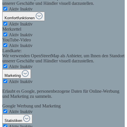
unserer Geschäfte und Händler visuell darzustellen.
Aktiv
Inaktiv
Komfortfunktionen
Aktiv
Inaktiv
Merkzettel
Aktiv
Inaktiv
YouTube-Video
Aktiv
Inaktiv
Landkarte:
Wir verwenden OpenStreetMap als Anbieter, um Ihnen den Standort
unserer Geschäfte und Händler visuell darzustellen.
Aktiv
Inaktiv
Marketing
Aktiv
Inaktiv
Erlaubt es Google, personenbezogene Daten für Online-Werbung
und Marketing zu sammeln.
Google Werbung und Marketing
Aktiv
Inaktiv
Statistiken
Aktiv
Inaktiv