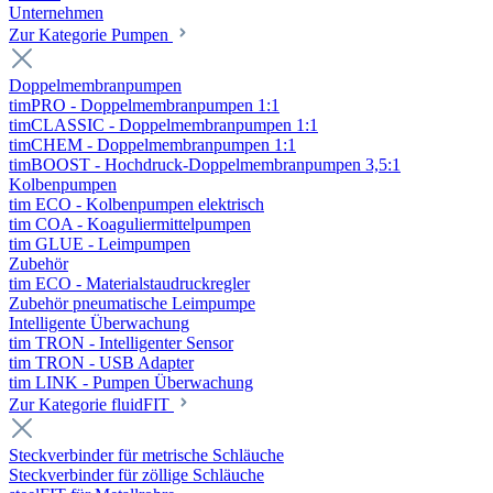
Unternehmen
Zur Kategorie Pumpen
Doppelmembranpumpen
timPRO - Doppelmembranpumpen 1:1
timCLASSIC - Doppelmembranpumpen 1:1
timCHEM - Doppelmembranpumpen 1:1
timBOOST - Hochdruck-Doppelmembranpumpen 3,5:1
Kolbenpumpen
tim ECO - Kolbenpumpen elektrisch
tim COA - Koaguliermittelpumpen
tim GLUE - Leimpumpen
Zubehör
tim ECO - Materialstaudruckregler
Zubehör pneumatische Leimpumpe
Intelligente Überwachung
tim TRON - Intelligenter Sensor
tim TRON - USB Adapter
tim LINK - Pumpen Überwachung
Zur Kategorie fluidFIT
Steckverbinder für metrische Schläuche
Steckverbinder für zöllige Schläuche