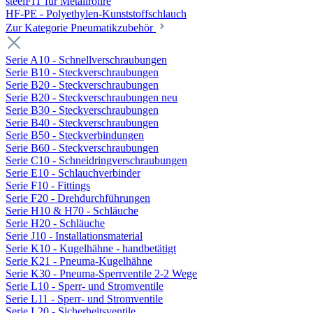
steelFIT für Metallrohre
HF-PE - Polyethylen-Kunststoffschlauch
Zur Kategorie Pneumatikzubehör
Serie A10 - Schnellverschraubungen
Serie B10 - Steckverschraubungen
Serie B20 - Steckverschraubungen
Serie B20 - Steckverschraubungen neu
Serie B30 - Steckverschraubungen
Serie B40 - Steckverschraubungen
Serie B50 - Steckverbindungen
Serie B60 - Steckverschraubungen
Serie C10 - Schneidringverschraubungen
Serie E10 - Schlauchverbinder
Serie F10 - Fittings
Serie F20 - Drehdurchführungen
Serie H10 & H70 - Schläuche
Serie H20 - Schläuche
Serie J10 - Installationsmaterial
Serie K10 - Kugelhähne - handbetätigt
Serie K21 - Pneuma-Kugelhähne
Serie K30 - Pneuma-Sperrventile 2-2 Wege
Serie L10 - Sperr- und Stromventile
Serie L11 - Sperr- und Stromventile
Serie L20 - Sicherheitsventile