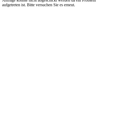
Anfrage konnte nicht abgeschickt werden da ein Problem
aufgetreten ist. Bitte versuchen Sie es erneut.