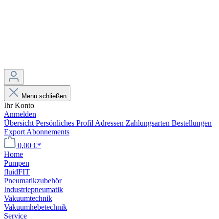
Menü schließen
Ihr Konto
Anmelden
Übersicht
Persönliches Profil
Adressen
Zahlungsarten
Bestellungen
Export
Abonnements
0,00 €*
Home
Pumpen
fluidFIT
Pneumatikzubehör
Industriepneumatik
Vakuumtechnik
Vakuumhebetechnik
Service