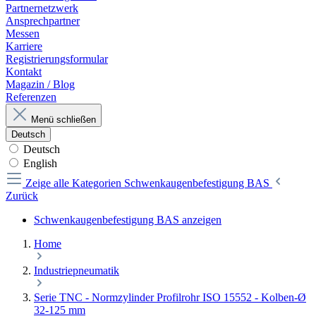
Partnernetzwerk
Ansprechpartner
Messen
Karriere
Registrierungsformular
Kontakt
Magazin / Blog
Referenzen
Menü schließen
Deutsch
Deutsch
English
Zeige alle Kategorien
Schwenkaugenbefestigung BAS
Zurück
Schwenkaugenbefestigung BAS anzeigen
Home
Industriepneumatik
Serie TNC - Normzylinder Profilrohr ISO 15552 - Kolben-Ø
32-125 mm