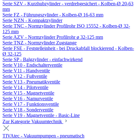
Serie SZV - Kurzhubzylinder - verdrehgesichert - Kolben-Ø 20-63
mm
Serie FZ - Führungszylinder - Kolben-Ø 16-63 mm
Serie NZN - Kompaktzylinder
Serie TNC - Normzylinder Profilrohr ISO 15552 - Kolben-Ø 32-
125 mm
Serie AZV - Normzylinder Profilrohr ø 32-125 mm
Serie TNZ - Normzylinder Zugstange
Serie FSE - Feststelleinheit - bei Druckabfall blockierend - Kolben-
Ø 32-125
Serie SP - Balgzylinder - einfachwirkend
Serie V10 - Endschalterventile
Serie V11 - Handventile
Serie V12 - Fußventile
Serie V13 - Pneumatikventile
Serie V14 - Pilotventile
Serie V15 - Magnetventile
Serie V16 - Namurventile
Serie V17 - Funktionsventile
Serie V18 - Sonderventile
Serie V19 - Magnetventile - Basic-Line
Zur Kategorie Vakuumtechnik
TIVAtec - Vakuumpumpen - pneumatisch