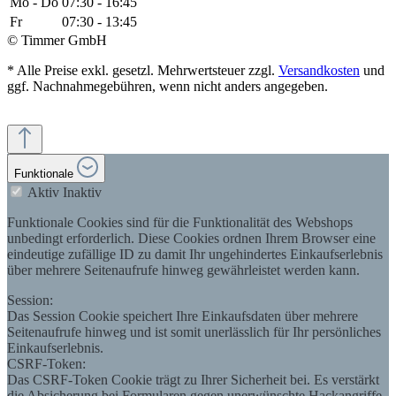
Mo - Do
07:30 - 16:45
Fr
07:30 - 13:45
© Timmer GmbH
* Alle Preise exkl. gesetzl. Mehrwertsteuer zzgl.
Versandkosten
und
ggf. Nachnahmegebühren, wenn nicht anders angegeben.
Funktionale
Aktiv
Inaktiv
Funktionale Cookies sind für die Funktionalität des Webshops
unbedingt erforderlich. Diese Cookies ordnen Ihrem Browser eine
eindeutige zufällige ID zu damit Ihr ungehindertes Einkaufserlebnis
über mehrere Seitenaufrufe hinweg gewährleistet werden kann.
Session:
Das Session Cookie speichert Ihre Einkaufsdaten über mehrere
Seitenaufrufe hinweg und ist somit unerlässlich für Ihr persönliches
Einkaufserlebnis.
CSRF-Token:
Das CSRF-Token Cookie trägt zu Ihrer Sicherheit bei. Es verstärkt
die Absicherung bei Formularen gegen unerwünschte Hackangriffe.