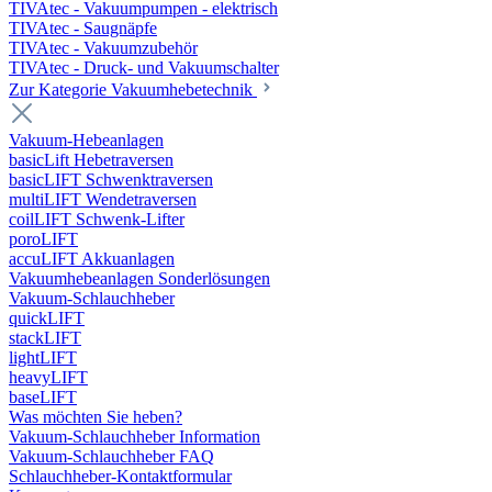
TIVAtec - Vakuumpumpen - elektrisch
TIVAtec - Saugnäpfe
TIVAtec - Vakuumzubehör
TIVAtec - Druck- und Vakuumschalter
Zur Kategorie Vakuumhebetechnik
Vakuum-Hebeanlagen
basicLift Hebetraversen
basicLIFT Schwenktraversen
multiLIFT Wendetraversen
coilLIFT Schwenk-Lifter
poroLIFT
accuLIFT Akkuanlagen
Vakuumhebeanlagen Sonderlösungen
Vakuum-Schlauchheber
quickLIFT
stackLIFT
lightLIFT
heavyLIFT
baseLIFT
Was möchten Sie heben?
Vakuum-Schlauchheber Information
Vakuum-Schlauchheber FAQ
Schlauchheber-Kontaktformular