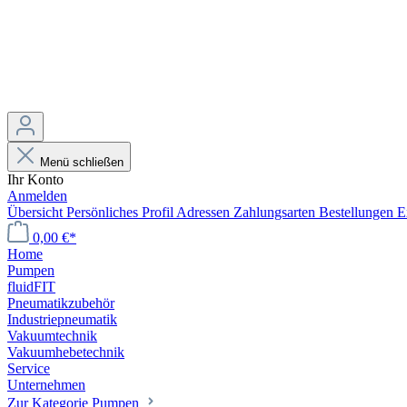
Menü schließen
Ihr Konto
Anmelden
Übersicht
Persönliches Profil
Adressen
Zahlungsarten
Bestellungen
E
0,00 €*
Home
Pumpen
fluidFIT
Pneumatikzubehör
Industriepneumatik
Vakuumtechnik
Vakuumhebetechnik
Service
Unternehmen
Zur Kategorie Pumpen