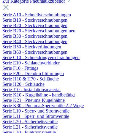
Zur Kategorie Pneumatikzubehör
Serie A10 - Schnellverschraubungen
Serie B10 - Steckverschraubungen
Serie B20 - Steckverschraubungen
Serie B20 - Steckverschraubungen neu
Serie B30 - Steckverschraubungen
Serie B40 - Steckverschraubungen
Serie B50 - Steckverbindungen
Serie B60 - Steckverschraubungen
Serie C10 - Schneidringverschraubungen
Serie E10 - Schlauchverbinder
Serie F10 - Fittings
Serie F20 - Drehdurchführungen
Serie H10 & H70 - Schläuche
Serie H20 - Schläuche
Serie J10 - Installationsmaterial
Serie K10 - Kugelhähne - handbetätigt
Serie K21 - Pneuma-Kugelhähne
Serie K30 - Pneuma-Sperrventile 2-2 Wege
Serie L10 - Sperr- und Stromventile
Serie L11 - Sperr- und Stromventile
Serie L20 - Sicherheitsventile
Serie L21 - Sicherheitsventile
Serie L30 - Funktionsventile