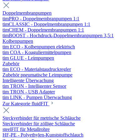
Doppelmembranpumpen
timPRO - Doppelmembranpumpen 1:1
timCLASSIC - Doppelmembranpumpen 1:1
timCHEM - Doppelmembranpumpen 1:1
timBOOST - Hochdruck-Doppelmembranpumpen 3,5:1
Kolbenpumpen
tim ECO - Kolbenpumpen elektrisch
tim COA - Koaguliermittelpumpen
tim GLUE - Leimpumpen
Zubehör
tim ECO - Materialstaudruckregler
Zubehör pneumatische Leimpumpe
Intelligente Überwachung
tim TRON - Intelligenter Sensor
tim TRON - USB Adapter
tim LINK - Pumpen Überwachung
Zur Kategorie fluidFIT
Steckverbinder für metrische Schläuche
Steckverbinder für zöllige Schläuche
steelFIT für Metallrohre
HF-PE - Polyethylen-Kunststoffschlauch