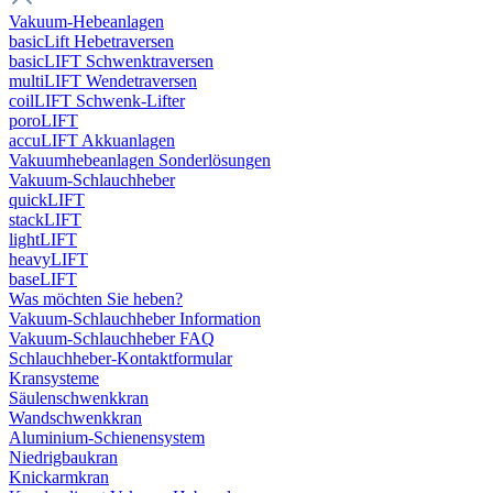
Vakuum-Hebeanlagen
basicLift Hebetraversen
basicLIFT Schwenktraversen
multiLIFT Wendetraversen
coilLIFT Schwenk-Lifter
poroLIFT
accuLIFT Akkuanlagen
Vakuumhebeanlagen Sonderlösungen
Vakuum-Schlauchheber
quickLIFT
stackLIFT
lightLIFT
heavyLIFT
baseLIFT
Was möchten Sie heben?
Vakuum-Schlauchheber Information
Vakuum-Schlauchheber FAQ
Schlauchheber-Kontaktformular
Kransysteme
Säulenschwenkkran
Wandschwenkkran
Aluminium-Schienensystem
Niedrigbaukran
Knickarmkran