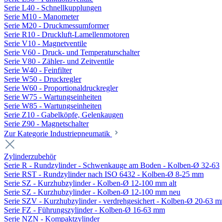
Serie L40 - Schnellkupplungen
Serie M10 - Manometer
Serie M20 - Druckmessumformer
Serie R10 - Druckluft-Lamellenmotoren
Serie V10 - Magnetventile
Serie V60 - Druck- und Temperaturschalter
Serie V80 - Zähler- und Zeitventile
Serie W40 - Feinfilter
Serie W50 - Druckregler
Serie W60 - Proportionaldruckregler
Serie W75 - Wartungseinheiten
Serie W85 - Wartungseinheiten
Serie Z10 - Gabelköpfe, Gelenkaugen
Serie Z90 - Magnetschalter
Zur Kategorie Industriepneumatik
Zylinderzubehör
Serie R - Rundzylinder - Schwenkauge am Boden - Kolben-Ø 32-63
Serie RST - Rundzylinder nach ISO 6432 - Kolben-Ø 8-25 mm
Serie SZ - Kurzhubzylinder - Kolben-Ø 12-100 mm alt
Serie SZ - Kurzhubzylinder - Kolben-Ø 12-100 mm neu
Serie SZV - Kurzhubzylinder - verdrehgesichert - Kolben-Ø 20-63 
Serie FZ - Führungszylinder - Kolben-Ø 16-63 mm
Serie NZN - Kompaktzylinder