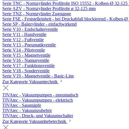
Serie TNC - Normzylinder Profilrohr ISO 15552 - Kolben-Ø 32-12
Serie AZV - Normzylinder Profilrohr ø 32-125 mm
Serie TNZ - Normzylinder Zugstange
Serie FSE - Feststelleinheit - bei Druckabfall blockierend - Kolben-
Serie SP - Balgzylinder - einfachwirkend
Serie V10 - Endschalterventile
Serie V11 - Handventile
Serie V12 - Fußventile
Serie V13 - Pneumatikventile
Serie V14 - Pilotventile
Serie V15 - Magnetventile
Serie V16 - Namurventile
Serie V17 - Funktionsventile
Serie V18 - Sonderventile
Serie V19 - Magnetventile - Basic-Line
Zur Kategorie Vakuumtechnik
TIVAtec - Vakuumpumpen - pneumatisch
TIVAtec - Vakuumpumpen - elektrisch
TIVAtec - Saugnäpfe
TIVAtec - Vakuumzubehör
TIVAtec - Druck- und Vakuumschalter
Zur Kategorie Vakuumhebetechnik