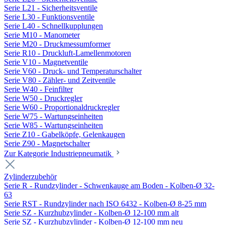
Serie L21 - Sicherheitsventile
Serie L30 - Funktionsventile
Serie L40 - Schnellkupplungen
Serie M10 - Manometer
Serie M20 - Druckmessumformer
Serie R10 - Druckluft-Lamellenmotoren
Serie V10 - Magnetventile
Serie V60 - Druck- und Temperaturschalter
Serie V80 - Zähler- und Zeitventile
Serie W40 - Feinfilter
Serie W50 - Druckregler
Serie W60 - Proportionaldruckregler
Serie W75 - Wartungseinheiten
Serie W85 - Wartungseinheiten
Serie Z10 - Gabelköpfe, Gelenkaugen
Serie Z90 - Magnetschalter
Zur Kategorie Industriepneumatik
Zylinderzubehör
Serie R - Rundzylinder - Schwenkauge am Boden - Kolben-Ø 32-
63
Serie RST - Rundzylinder nach ISO 6432 - Kolben-Ø 8-25 mm
Serie SZ - Kurzhubzylinder - Kolben-Ø 12-100 mm alt
Serie SZ - Kurzhubzylinder - Kolben-Ø 12-100 mm neu