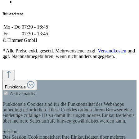
Bürozeiten:
Mo - Do
07:30 - 16:45
Fr
07:30 - 13:45
© Timmer GmbH
* Alle Preise exkl. gesetzl. Mehrwertsteuer zzgl.
Versandkosten
und
ggf. Nachnahmegebühren, wenn nicht anders angegeben.
Funktionale
Aktiv
Inaktiv
Funktionale Cookies sind für die Funktionalität des Webshops
unbedingt erforderlich. Diese Cookies ordnen Ihrem Browser eine
eindeutige zufällige ID zu damit Ihr ungehindertes Einkaufserlebnis
über mehrere Seitenaufrufe hinweg gewährleistet werden kann.
Session:
Das Session Cookie speichert Ihre Einkaufsdaten über mehrere