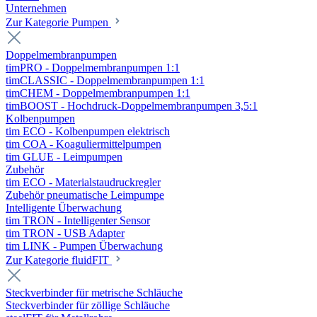
Unternehmen
Zur Kategorie Pumpen
Doppelmembranpumpen
timPRO - Doppelmembranpumpen 1:1
timCLASSIC - Doppelmembranpumpen 1:1
timCHEM - Doppelmembranpumpen 1:1
timBOOST - Hochdruck-Doppelmembranpumpen 3,5:1
Kolbenpumpen
tim ECO - Kolbenpumpen elektrisch
tim COA - Koaguliermittelpumpen
tim GLUE - Leimpumpen
Zubehör
tim ECO - Materialstaudruckregler
Zubehör pneumatische Leimpumpe
Intelligente Überwachung
tim TRON - Intelligenter Sensor
tim TRON - USB Adapter
tim LINK - Pumpen Überwachung
Zur Kategorie fluidFIT
Steckverbinder für metrische Schläuche
Steckverbinder für zöllige Schläuche