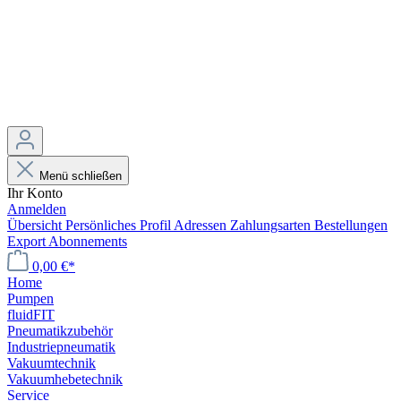
Menü schließen
Ihr Konto
Anmelden
Übersicht
Persönliches Profil
Adressen
Zahlungsarten
Bestellungen
Export
Abonnements
0,00 €*
Home
Pumpen
fluidFIT
Pneumatikzubehör
Industriepneumatik
Vakuumtechnik
Vakuumhebetechnik
Service