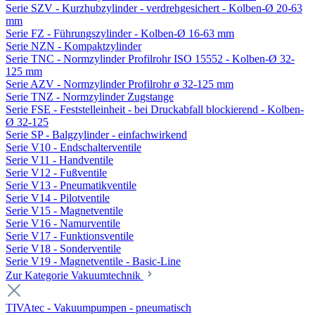
Serie SZV - Kurzhubzylinder - verdrehgesichert - Kolben-Ø 20-63
mm
Serie FZ - Führungszylinder - Kolben-Ø 16-63 mm
Serie NZN - Kompaktzylinder
Serie TNC - Normzylinder Profilrohr ISO 15552 - Kolben-Ø 32-
125 mm
Serie AZV - Normzylinder Profilrohr ø 32-125 mm
Serie TNZ - Normzylinder Zugstange
Serie FSE - Feststelleinheit - bei Druckabfall blockierend - Kolben-
Ø 32-125
Serie SP - Balgzylinder - einfachwirkend
Serie V10 - Endschalterventile
Serie V11 - Handventile
Serie V12 - Fußventile
Serie V13 - Pneumatikventile
Serie V14 - Pilotventile
Serie V15 - Magnetventile
Serie V16 - Namurventile
Serie V17 - Funktionsventile
Serie V18 - Sonderventile
Serie V19 - Magnetventile - Basic-Line
Zur Kategorie Vakuumtechnik
TIVAtec - Vakuumpumpen - pneumatisch