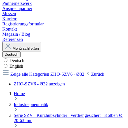
Partnernetzwerk
Ansprechpartner
Messen
Karriere
Registrierungsformular
Kontakt
Magazin / Blog
Referenzen
Menü schließen
Deutsch
Deutsch
English
Zeige alle Kategorien
ZHO-SZV6 - Ø32
Zurück
ZHO-SZV6 - Ø32 anzeigen
Home
Industriepneumatik
Serie SZV - Kurzhubzylinder - verdrehgesichert - Kolben-Ø
20-63 mm