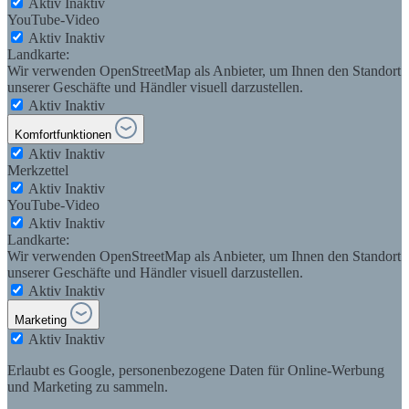
Aktiv
Inaktiv
YouTube-Video
Aktiv
Inaktiv
Landkarte:
Wir verwenden OpenStreetMap als Anbieter, um Ihnen den Standort
unserer Geschäfte und Händler visuell darzustellen.
Aktiv
Inaktiv
Komfortfunktionen
Aktiv
Inaktiv
Merkzettel
Aktiv
Inaktiv
YouTube-Video
Aktiv
Inaktiv
Landkarte:
Wir verwenden OpenStreetMap als Anbieter, um Ihnen den Standort
unserer Geschäfte und Händler visuell darzustellen.
Aktiv
Inaktiv
Marketing
Aktiv
Inaktiv
Erlaubt es Google, personenbezogene Daten für Online-Werbung
und Marketing zu sammeln.