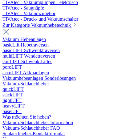
TIVAtec - Vakuumpumpen - elektrisch
TIVAtec - Saugnäpfe
TIVAtec - Vakuumzubehör
TIVAtec - Druck- und Vakuumschalter
Zur Kategorie Vakuumhebetechnik
Vakuum-Hebeanlagen
basicLift Hebetraversen
basicLIFT Schwenktraversen
multiLIFT Wendetraversen
coilLIFT Schwenk-Lifter
poroLIFT
accuLIFT Akkuanlagen
Vakuumhebeanlagen Sonderlösungen
Vakuum-Schlauchheber
quickLIFT
stackLIFT
lightLIFT
heavyLIFT
baseLIFT
Was möchten Sie heben?
Vakuum-Schlauchheber Information
Vakuum-Schlauchheber FAQ
Schlauchheber-Kontaktformular