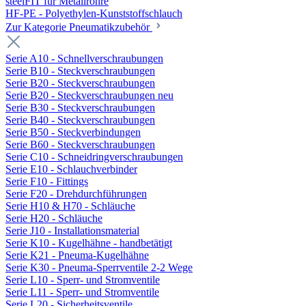
steelFIT für Metallrohre
HF-PE - Polyethylen-Kunststoffschlauch
Zur Kategorie Pneumatikzubehör
Serie A10 - Schnellverschraubungen
Serie B10 - Steckverschraubungen
Serie B20 - Steckverschraubungen
Serie B20 - Steckverschraubungen neu
Serie B30 - Steckverschraubungen
Serie B40 - Steckverschraubungen
Serie B50 - Steckverbindungen
Serie B60 - Steckverschraubungen
Serie C10 - Schneidringverschraubungen
Serie E10 - Schlauchverbinder
Serie F10 - Fittings
Serie F20 - Drehdurchführungen
Serie H10 & H70 - Schläuche
Serie H20 - Schläuche
Serie J10 - Installationsmaterial
Serie K10 - Kugelhähne - handbetätigt
Serie K21 - Pneuma-Kugelhähne
Serie K30 - Pneuma-Sperrventile 2-2 Wege
Serie L10 - Sperr- und Stromventile
Serie L11 - Sperr- und Stromventile
Serie L20 - Sicherheitsventile