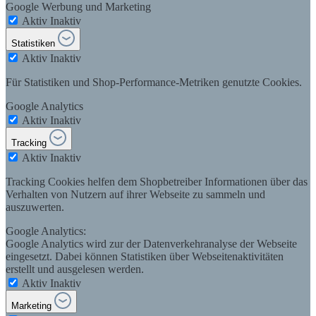
Google Werbung und Marketing
Aktiv
Inaktiv
Statistiken
Aktiv
Inaktiv
Für Statistiken und Shop-Performance-Metriken genutzte Cookies.
Google Analytics
Aktiv
Inaktiv
Tracking
Aktiv
Inaktiv
Tracking Cookies helfen dem Shopbetreiber Informationen über das
Verhalten von Nutzern auf ihrer Webseite zu sammeln und
auszuwerten.
Google Analytics:
Google Analytics wird zur der Datenverkehranalyse der Webseite
eingesetzt. Dabei können Statistiken über Webseitenaktivitäten
erstellt und ausgelesen werden.
Aktiv
Inaktiv
Marketing