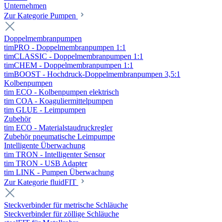
Unternehmen
Zur Kategorie Pumpen
Doppelmembranpumpen
timPRO - Doppelmembranpumpen 1:1
timCLASSIC - Doppelmembranpumpen 1:1
timCHEM - Doppelmembranpumpen 1:1
timBOOST - Hochdruck-Doppelmembranpumpen 3,5:1
Kolbenpumpen
tim ECO - Kolbenpumpen elektrisch
tim COA - Koaguliermittelpumpen
tim GLUE - Leimpumpen
Zubehör
tim ECO - Materialstaudruckregler
Zubehör pneumatische Leimpumpe
Intelligente Überwachung
tim TRON - Intelligenter Sensor
tim TRON - USB Adapter
tim LINK - Pumpen Überwachung
Zur Kategorie fluidFIT
Steckverbinder für metrische Schläuche
Steckverbinder für zöllige Schläuche