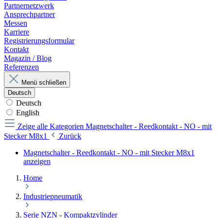
Partnernetzwerk
Ansprechpartner
Messen
Karriere
Registrierungsformular
Kontakt
Magazin / Blog
Referenzen
Menü schließen
Deutsch
Deutsch
English
Zeige alle Kategorien
Magnetschalter - Reedkontakt - NO - mit
Stecker M8x1
Zurück
Magnetschalter - Reedkontakt - NO - mit Stecker M8x1
anzeigen
Home
Industriepneumatik
Serie NZN - Kompaktzylinder