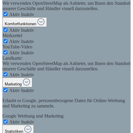
Wir verwenden OpenStreetMap als Anbieter, um Ihnen den Standort
unserer Geschäfte und Händler visuell darzustellen.
Aktiv
Inaktiv
Komfortfunktionen
Aktiv
Inaktiv
Merkzettel
Aktiv
Inaktiv
YouTube-Video
Aktiv
Inaktiv
Landkarte:
Wir verwenden OpenStreetMap als Anbieter, um Ihnen den Standort
unserer Geschäfte und Händler visuell darzustellen.
Aktiv
Inaktiv
Marketing
Aktiv
Inaktiv
Erlaubt es Google, personenbezogene Daten für Online-Werbung
und Marketing zu sammeln.
Google Werbung und Marketing
Aktiv
Inaktiv
Statistiken