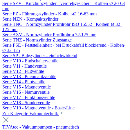
Serie SZV - Kurzhubzylinder - verdrehgesichert - Kolben-Ø 20-63
mm
Serie FZ - Führungszylinder - Kolben-Ø 16-63 mm
Serie NZN - Kompaktzylinder
Serie TNC - Normzylinder Profilrohr ISO 15552 - Kolben-Ø 32-
125 mm
Serie AZV - Normzylinder Profilrohr ø 32-125 mm
Serie TNZ - Normzylinder Zugstange
Serie FSE - Feststelleinheit - bei Druckabfall blockierend - Kolben-
Ø 32-125
Serie SP - Balgzylinder - einfachwirkend
Serie V10 - Endschalterventile
Serie V11 - Handventile
Serie V12 - Fußventile
Serie V13 - Pneumatikventile
Serie V14 - Pilotventile
Serie V15 - Magnetventile
Serie V16 - Namurventile
Serie V17 - Funktionsventile
Serie V18 - Sonderventile
Serie V19 - Magnetventile - Basic-Line
Zur Kategorie Vakuumtechnik
TIVAtec - Vakuumpumpen - pneumatisch