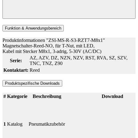
Funktion & Anwendungsbereich
Produktinformationen "ZSI-MS-R-S3-RZT7-M8x1"
Magnetschalter-Reed-NO, für T-Nut, mit LED,
Kabel mit Stecker M8x1, 3-adrig, 5-30V (AC/DC)
AZ
, AZV
, DZ
, NZN
, NZV
, RST
, RVA
, SZ
, SZV
,
Serie:
TNC
, TNZ
, Z90
Kontaktart:
Reed
Produktspezifische Downloads
#
Kategorie
Beschreibung
Download
1
Katalog
Pneumatikzubehör