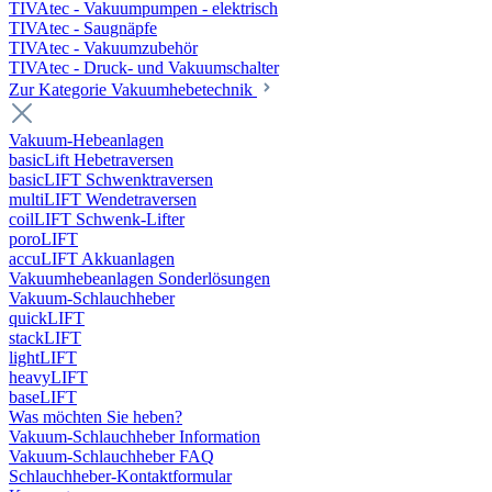
TIVAtec - Vakuumpumpen - elektrisch
TIVAtec - Saugnäpfe
TIVAtec - Vakuumzubehör
TIVAtec - Druck- und Vakuumschalter
Zur Kategorie Vakuumhebetechnik
Vakuum-Hebeanlagen
basicLift Hebetraversen
basicLIFT Schwenktraversen
multiLIFT Wendetraversen
coilLIFT Schwenk-Lifter
poroLIFT
accuLIFT Akkuanlagen
Vakuumhebeanlagen Sonderlösungen
Vakuum-Schlauchheber
quickLIFT
stackLIFT
lightLIFT
heavyLIFT
baseLIFT
Was möchten Sie heben?
Vakuum-Schlauchheber Information
Vakuum-Schlauchheber FAQ
Schlauchheber-Kontaktformular