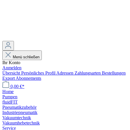
Menü schließen
Ihr Konto
Anmelden
Übersicht
Persönliches Profil
Adressen
Zahlungsarten
Bestellungen
Export
Abonnements
0,00 €*
Home
Pumpen
fluidFIT
Pneumatikzubehör
Industriepneumatik
Vakuumtechnik
Vakuumhebetechnik
Service