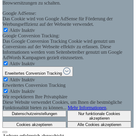
Browsersitzungen zu schalten.
Google AdSense:
Das Cookie wird von Google AdSense für Förderung der
Werbungseffizienz auf der Webseite verwendet.
Aktiv
Inaktiv
Google Conversion Tracking:
Das Google Conversion Tracking Cookie wird genutzt um
Conversions auf der Webseite effektiv zu erfassen. Diese
Informationen werden vom Seitenbetreiber genutzt um Google
AdWords Kampagnen gezielt einzusetzen.
Aktiv
Inaktiv
Erweitertes Conversion Tracking
Aktiv
Inaktiv
Erweitertes Conversion Tracking
Aktiv
Inaktiv
Wir respektieren Ihre Privatsphäre
Diese Website verwendet Cookies, um Ihnen die bestmögliche
Funktionalität bieten zu können...
Mehr Informationen
.
Datenschutzeinstellungen
Nur funktionale Cookies
akzeptieren
Cookies akzeptieren
Alle Cookies akzeptieren
Anfrage erfolgreich abgeschickt