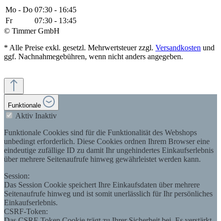
Mo - Do
07:30 - 16:45
Fr
07:30 - 13:45
© Timmer GmbH
* Alle Preise exkl. gesetzl. Mehrwertsteuer zzgl.
Versandkosten
und
ggf. Nachnahmegebühren, wenn nicht anders angegeben.
Funktionale
Aktiv
Inaktiv
Funktionale Cookies sind für die Funktionalität des Webshops
unbedingt erforderlich. Diese Cookies ordnen Ihrem Browser eine
eindeutige zufällige ID zu damit Ihr ungehindertes Einkaufserlebnis
über mehrere Seitenaufrufe hinweg gewährleistet werden kann.
Session:
Das Session Cookie speichert Ihre Einkaufsdaten über mehrere
Seitenaufrufe hinweg und ist somit unerlässlich für Ihr persönliches
Einkaufserlebnis.
CSRF-Token:
Das CSRF-Token Cookie trägt zu Ihrer Sicherheit bei. Es verstärkt