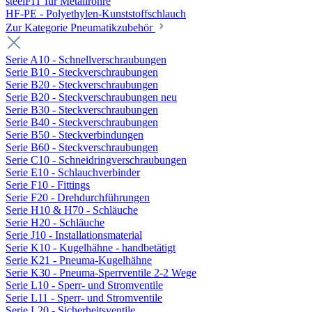
steelFIT für Metallrohre
HF-PE - Polyethylen-Kunststoffschlauch
Zur Kategorie Pneumatikzubehör
Serie A10 - Schnellverschraubungen
Serie B10 - Steckverschraubungen
Serie B20 - Steckverschraubungen
Serie B20 - Steckverschraubungen neu
Serie B30 - Steckverschraubungen
Serie B40 - Steckverschraubungen
Serie B50 - Steckverbindungen
Serie B60 - Steckverschraubungen
Serie C10 - Schneidringverschraubungen
Serie E10 - Schlauchverbinder
Serie F10 - Fittings
Serie F20 - Drehdurchführungen
Serie H10 & H70 - Schläuche
Serie H20 - Schläuche
Serie J10 - Installationsmaterial
Serie K10 - Kugelhähne - handbetätigt
Serie K21 - Pneuma-Kugelhähne
Serie K30 - Pneuma-Sperrventile 2-2 Wege
Serie L10 - Sperr- und Stromventile
Serie L11 - Sperr- und Stromventile
Serie L20 - Sicherheitsventile