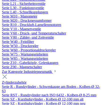
Serie L21 - Sicherheitsventile
Serie L30 - Funktionsventile
Serie L40 - Schnellkupplungen
Serie M10 - Manometer
Serie M20 - Druckmessumformer
Serie R10 - Druckluft-Lamellenmotoren
Serie V10 - Magnetventile
Serie V60 - Druck- und Temperaturschalter
Serie V80 - Zähler- und Zeitventile
Serie W40 - Feinfilter
Serie W50 - Druckregler
Serie W60 - Proportionaldruckregler
Serie W75 - Wartungseinheiten
Serie W85 - Wartungseinheiten
Serie Z10 - Gabelköpfe, Gelenkaugen
Serie Z90 - Magnetschalter
Zur Kategorie Industriepneumatik
Zylinderzubehör
Serie R - Rundzylinder - Schwenkauge am Boden - Kolben-Ø 32-
63
Serie RST - Rundzylinder nach ISO 6432 - Kolben-Ø 8-25 mm
Serie SZ - Kurzhubzylinder - Kolben-Ø 12-100 mm alt
Serie SZ - Kurzhubzylinder - Kolben-Ø 12-100 mm neu