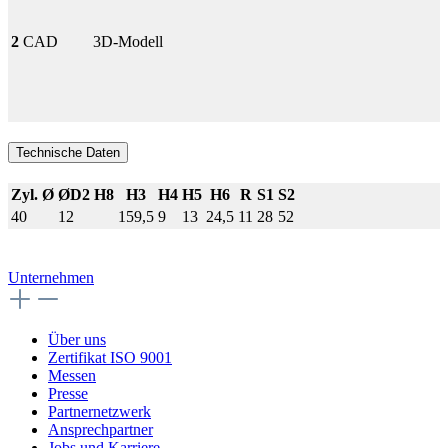
2
CAD
3D-Modell
Technische Daten
Zyl. Ø
ØD2 H8
H3
H4
H5
H6
R
S1
S2
40
12
159,5
9
13
24,5
11
28
52
Unternehmen
Über uns
Zertifikat ISO 9001
Messen
Presse
Partnernetzwerk
Ansprechpartner
Jobs und Karriere