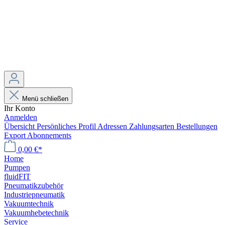
Menü schließen
Ihr Konto
Anmelden
Übersicht
Persönliches Profil
Adressen
Zahlungsarten
Bestellungen
Export
Abonnements
0,00 €*
Home
Pumpen
fluidFIT
Pneumatikzubehör
Industriepneumatik
Vakuumtechnik
Vakuumhebetechnik
Service