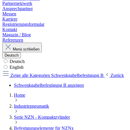
Partnernetzwerk
Ansprechpartner
Messen
Karriere
Registrierungsformular
Kontakt
Magazin / Blog
Referenzen
Menü schließen
Deutsch
Deutsch
English
Zeige alle Kategorien
Schwenkgabelbefestigung B
Zurück
Schwenkgabelbefestigung B anzeigen
Home
Industriepneumatik
Serie NZN - Kompaktzylinder
Befestigungselemente für NZNx