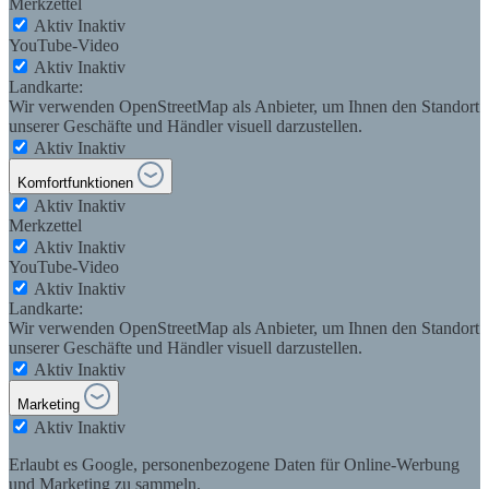
Merkzettel
Aktiv
Inaktiv
YouTube-Video
Aktiv
Inaktiv
Landkarte:
Wir verwenden OpenStreetMap als Anbieter, um Ihnen den Standort
unserer Geschäfte und Händler visuell darzustellen.
Aktiv
Inaktiv
Komfortfunktionen
Aktiv
Inaktiv
Merkzettel
Aktiv
Inaktiv
YouTube-Video
Aktiv
Inaktiv
Landkarte:
Wir verwenden OpenStreetMap als Anbieter, um Ihnen den Standort
unserer Geschäfte und Händler visuell darzustellen.
Aktiv
Inaktiv
Marketing
Aktiv
Inaktiv
Erlaubt es Google, personenbezogene Daten für Online-Werbung
und Marketing zu sammeln.