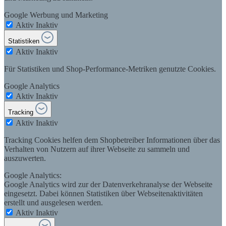
Google Werbung und Marketing
Aktiv
Inaktiv
Statistiken
Aktiv
Inaktiv
Für Statistiken und Shop-Performance-Metriken genutzte Cookies.
Google Analytics
Aktiv
Inaktiv
Tracking
Aktiv
Inaktiv
Tracking Cookies helfen dem Shopbetreiber Informationen über das
Verhalten von Nutzern auf ihrer Webseite zu sammeln und
auszuwerten.
Google Analytics:
Google Analytics wird zur der Datenverkehranalyse der Webseite
eingesetzt. Dabei können Statistiken über Webseitenaktivitäten
erstellt und ausgelesen werden.
Aktiv
Inaktiv