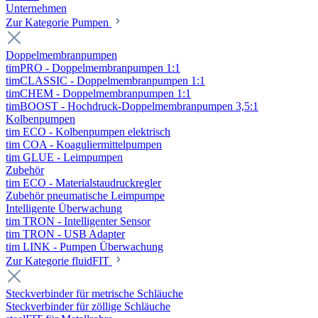
Unternehmen
Zur Kategorie Pumpen
Doppelmembranpumpen
timPRO - Doppelmembranpumpen 1:1
timCLASSIC - Doppelmembranpumpen 1:1
timCHEM - Doppelmembranpumpen 1:1
timBOOST - Hochdruck-Doppelmembranpumpen 3,5:1
Kolbenpumpen
tim ECO - Kolbenpumpen elektrisch
tim COA - Koaguliermittelpumpen
tim GLUE - Leimpumpen
Zubehör
tim ECO - Materialstaudruckregler
Zubehör pneumatische Leimpumpe
Intelligente Überwachung
tim TRON - Intelligenter Sensor
tim TRON - USB Adapter
tim LINK - Pumpen Überwachung
Zur Kategorie fluidFIT
Steckverbinder für metrische Schläuche
Steckverbinder für zöllige Schläuche