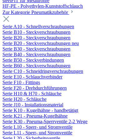
steelFIT für Metallrohre
HF-PE - Polyethylen-Kunststoffschlauch
Zur Kategorie Pneumatikzubehör
Serie A10 - Schnellverschraubungen
Serie B10 - Steckverschraubungen
Serie B20 - Steckverschraubungen
Serie B20 - Steckverschraubungen neu
Serie B30 - Steckverschraubungen
Serie B40 - Steckverschraubungen
Serie B50 - Steckverbindungen
Serie B60 - Steckverschraubungen
Serie C10 - Schneidringverschraubungen
Serie E10 - Schlauchverbinder
Serie F10 - Fittings
Serie F20 - Drehdurchführungen
Serie H10 & H70 - Schläuche
Serie H20 - Schläuche
Serie J10 - Installationsmaterial
Serie K10 - Kugelhähne - handbetätigt
Serie K21 - Pneuma-Kugelhähne
Serie K30 - Pneuma-Sperrventile 2-2 Wege
Serie L10 - Sperr- und Stromventile
Serie L11 - Sperr- und Stromventile
Serie L20 - Sicherheitsventile