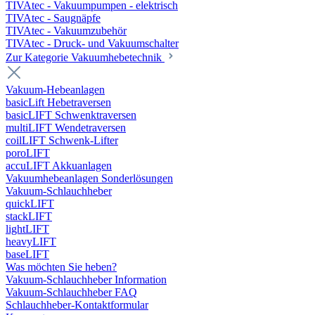
TIVAtec - Vakuumpumpen - elektrisch
TIVAtec - Saugnäpfe
TIVAtec - Vakuumzubehör
TIVAtec - Druck- und Vakuumschalter
Zur Kategorie Vakuumhebetechnik
Vakuum-Hebeanlagen
basicLift Hebetraversen
basicLIFT Schwenktraversen
multiLIFT Wendetraversen
coilLIFT Schwenk-Lifter
poroLIFT
accuLIFT Akkuanlagen
Vakuumhebeanlagen Sonderlösungen
Vakuum-Schlauchheber
quickLIFT
stackLIFT
lightLIFT
heavyLIFT
baseLIFT
Was möchten Sie heben?
Vakuum-Schlauchheber Information
Vakuum-Schlauchheber FAQ
Schlauchheber-Kontaktformular