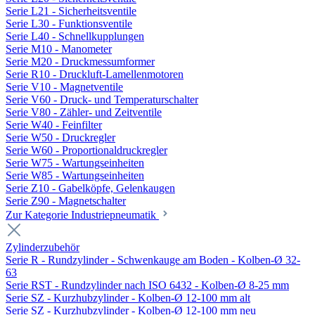
Serie L21 - Sicherheitsventile
Serie L30 - Funktionsventile
Serie L40 - Schnellkupplungen
Serie M10 - Manometer
Serie M20 - Druckmessumformer
Serie R10 - Druckluft-Lamellenmotoren
Serie V10 - Magnetventile
Serie V60 - Druck- und Temperaturschalter
Serie V80 - Zähler- und Zeitventile
Serie W40 - Feinfilter
Serie W50 - Druckregler
Serie W60 - Proportionaldruckregler
Serie W75 - Wartungseinheiten
Serie W85 - Wartungseinheiten
Serie Z10 - Gabelköpfe, Gelenkaugen
Serie Z90 - Magnetschalter
Zur Kategorie Industriepneumatik
Zylinderzubehör
Serie R - Rundzylinder - Schwenkauge am Boden - Kolben-Ø 32-
63
Serie RST - Rundzylinder nach ISO 6432 - Kolben-Ø 8-25 mm
Serie SZ - Kurzhubzylinder - Kolben-Ø 12-100 mm alt
Serie SZ - Kurzhubzylinder - Kolben-Ø 12-100 mm neu