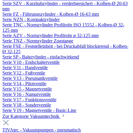
Serie SZV - Kurzhubzylinder - verdrehgesichert - Kolben-Ø 20-63
mm
Serie FZ - Führungszylinder - Kolben-Ø 16-63 mm
Serie NZN - Kompaktzylinder
Serie TNC - Normzylinder Profilrohr ISO 15552 - Kolben-Ø 32-
125 mm
Serie AZV - Normzylinder Profilrohr ø 32-125 mm
Serie TNZ - Normzylinder Zugstange
Serie FSE - Feststelleinheit - bei Druckabfall blockierend - Kolben-
Ø 32-125
Serie SP - Balgzylinder - einfachwirkend
Serie V10 - Endschalterventile
Serie V11 - Handventile
Serie V12 - Fußventile
Serie V13 - Pneumatikventile
Serie V14 - Pilotventile
Serie V15 - Magnetventile
Serie V16 - Namurventile
Serie V17 - Funktionsventile
Serie V18 - Sonderventile
Serie V19 - Magnetventile - Basic-Line
Zur Kategorie Vakuumtechnik
TIVAtec - Vakuumpumpen - pneumatisch