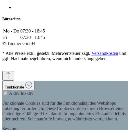
Bürozeiten:
Mo - Do
07:30 - 16:45
Fr
07:30 - 13:45
© Timmer GmbH
* Alle Preise exkl. gesetzl. Mehrwertsteuer zzgl.
Versandkosten
und
ggf. Nachnahmegebühren, wenn nicht anders angegeben.
Funktionale
Aktiv
Inaktiv
Funktionale Cookies sind für die Funktionalität des Webshops
unbedingt erforderlich. Diese Cookies ordnen Ihrem Browser eine
eindeutige zufällige ID zu damit Ihr ungehindertes Einkaufserlebnis
über mehrere Seitenaufrufe hinweg gewährleistet werden kann.
Session: