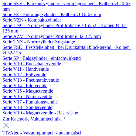
Serie SZV - Kurzhubzylinder - verdrehgesichert - Kolben-Ø 20-63
mm
Serie FZ - Führungszylinder - Kolben-Ø 16-63 mm
Serie NZN - Kompaktzylinder
Serie TNC - Normzylinder Profilrohr ISO 15552 - Kolben-Ø 32-
125 mm
Serie AZV - Normzylinder Profilrohr ø 32-125 mm
Serie TNZ - Normzylinder Zugstange
Serie FSE - Feststelleinheit - bei Druckabfall blockierend - Kolben-
Ø 32-125
Serie SP - Balgzylinder - einfachwirkend
Serie V10 - Endschalterventile
Serie V11 - Handventile
Serie V12 - Fußventile
Serie V13 - Pneumatikventile
Serie V14 - Pilotventile
Serie V15 - Magnetventile
Serie V16 - Namurventile
Serie V17 - Funktionsventile
Serie V18 - Sonderventile
Serie V19 - Magnetventile - Basic-Line
Zur Kategorie Vakuumtechnik
TIVAtec - Vakuumpumpen - pneumatisch