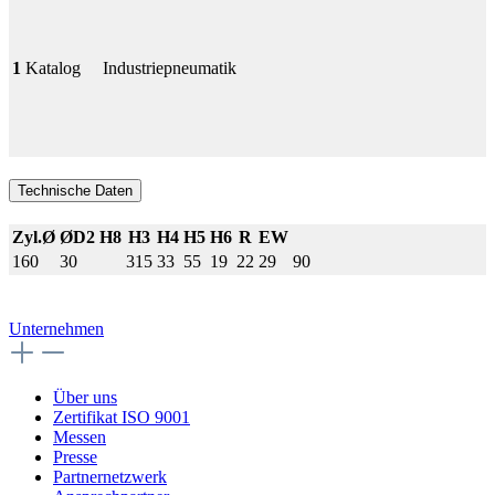
1
Katalog
Industriepneumatik
Technische Daten
Zyl.Ø
ØD2 H8
H3
H4
H5
H6
R
EW
160
30
315
33
55
19
22
29
90
Unternehmen
Über uns
Zertifikat ISO 9001
Messen
Presse
Partnernetzwerk