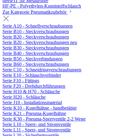
steelFIT für Metallrohre
HF-PE - Polyethylen-Kunststoffschlauch
Zur Kategorie Pneumatikzubehör
Serie A10 - Schnellverschraubungen
Serie B10 - Steckverschraubungen
Serie B20 - Steckverschraubungen
Serie B20 - Steckverschraubungen neu
Serie B30 - Steckverschraubungen
Serie B40 - Steckverschraubungen
Serie B50 - Steckverbindungen
Serie B60 - Steckverschraubungen
Serie C10 - Schneidringverschraubungen
Serie E10 - Schlauchverbinder
Serie F10 - Fittings
Serie F20 - Drehdurchführungen
Serie H10 & H70 - Schläuche
Serie H20 - Schläuche
Serie J10 - Installationsmaterial
Serie K10 - Kugelhähne - handbetätigt
Serie K21 - Pneuma-Kugelhähne
Serie K30 - Pneuma-Sperrventile 2-2 Wege
Serie L10 - Sperr- und Stromventile
Serie L11 - Sperr- und Stromventile
Serie L20 - Sicherheitsventile