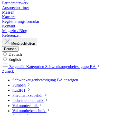
Partnernetzwerk
Ansprechpartner
Messen
Karriere
Registrierungsformular
Kontakt
Magazin / Blog
Referenzen
Menü schließen
Deutsch
Deutsch
English
Zeige alle Kategorien
Schwenkaugenbefestigung BA
Zurück
Schwenkaugenbefestigung BA anzeigen
Pumpen
fluidFIT
Pneumatikzubehör
Industriepneumatik
Vakuumtechnik
Vakuumhebetechnik