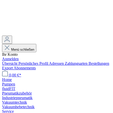
Menü schließen
Ihr Konto
Anmelden
Übersicht
Persönliches Profil
Adressen
Zahlungsarten
Bestellungen
Export
Abonnements
0,00 €*
Home
Pumpen
fluidFIT
Pneumatikzubehör
Industriepneumatik
Vakuumtechnik
Vakuumhebetechnik
Service