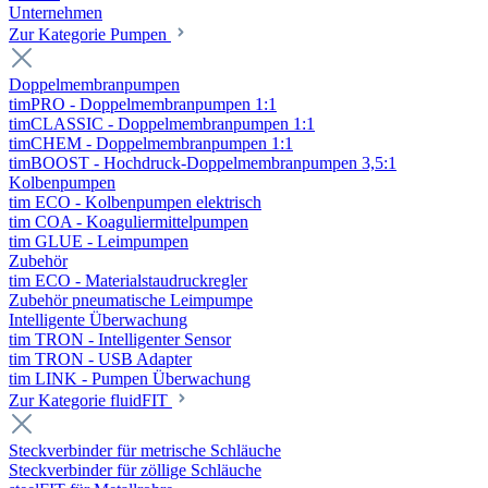
Unternehmen
Zur Kategorie Pumpen
Doppelmembranpumpen
timPRO - Doppelmembranpumpen 1:1
timCLASSIC - Doppelmembranpumpen 1:1
timCHEM - Doppelmembranpumpen 1:1
timBOOST - Hochdruck-Doppelmembranpumpen 3,5:1
Kolbenpumpen
tim ECO - Kolbenpumpen elektrisch
tim COA - Koaguliermittelpumpen
tim GLUE - Leimpumpen
Zubehör
tim ECO - Materialstaudruckregler
Zubehör pneumatische Leimpumpe
Intelligente Überwachung
tim TRON - Intelligenter Sensor
tim TRON - USB Adapter
tim LINK - Pumpen Überwachung
Zur Kategorie fluidFIT
Steckverbinder für metrische Schläuche
Steckverbinder für zöllige Schläuche