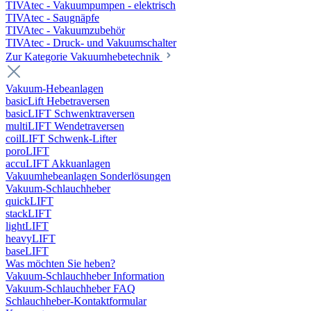
TIVAtec - Vakuumpumpen - elektrisch
TIVAtec - Saugnäpfe
TIVAtec - Vakuumzubehör
TIVAtec - Druck- und Vakuumschalter
Zur Kategorie Vakuumhebetechnik
Vakuum-Hebeanlagen
basicLift Hebetraversen
basicLIFT Schwenktraversen
multiLIFT Wendetraversen
coilLIFT Schwenk-Lifter
poroLIFT
accuLIFT Akkuanlagen
Vakuumhebeanlagen Sonderlösungen
Vakuum-Schlauchheber
quickLIFT
stackLIFT
lightLIFT
heavyLIFT
baseLIFT
Was möchten Sie heben?
Vakuum-Schlauchheber Information
Vakuum-Schlauchheber FAQ
Schlauchheber-Kontaktformular