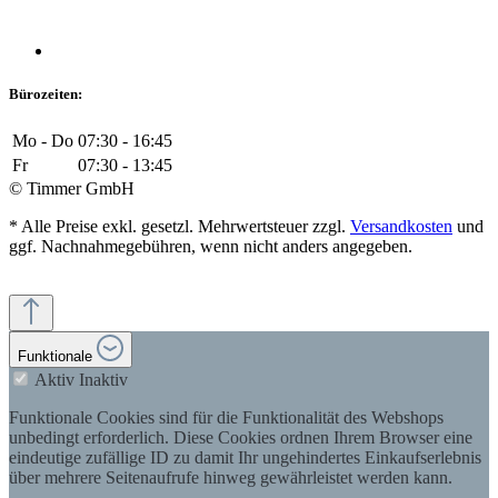
Bürozeiten:
Mo - Do
07:30 - 16:45
Fr
07:30 - 13:45
© Timmer GmbH
* Alle Preise exkl. gesetzl. Mehrwertsteuer zzgl.
Versandkosten
und
ggf. Nachnahmegebühren, wenn nicht anders angegeben.
Funktionale
Aktiv
Inaktiv
Funktionale Cookies sind für die Funktionalität des Webshops
unbedingt erforderlich. Diese Cookies ordnen Ihrem Browser eine
eindeutige zufällige ID zu damit Ihr ungehindertes Einkaufserlebnis
über mehrere Seitenaufrufe hinweg gewährleistet werden kann.