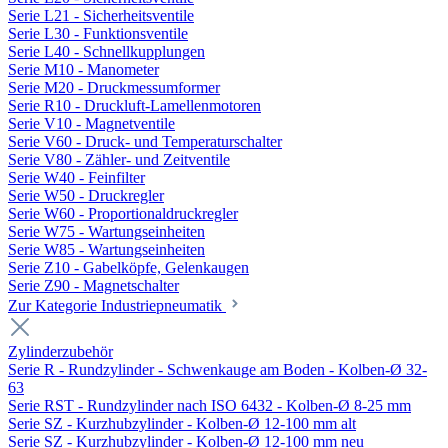
Serie L21 - Sicherheitsventile
Serie L30 - Funktionsventile
Serie L40 - Schnellkupplungen
Serie M10 - Manometer
Serie M20 - Druckmessumformer
Serie R10 - Druckluft-Lamellenmotoren
Serie V10 - Magnetventile
Serie V60 - Druck- und Temperaturschalter
Serie V80 - Zähler- und Zeitventile
Serie W40 - Feinfilter
Serie W50 - Druckregler
Serie W60 - Proportionaldruckregler
Serie W75 - Wartungseinheiten
Serie W85 - Wartungseinheiten
Serie Z10 - Gabelköpfe, Gelenkaugen
Serie Z90 - Magnetschalter
Zur Kategorie Industriepneumatik
Zylinderzubehör
Serie R - Rundzylinder - Schwenkauge am Boden - Kolben-Ø 32-
63
Serie RST - Rundzylinder nach ISO 6432 - Kolben-Ø 8-25 mm
Serie SZ - Kurzhubzylinder - Kolben-Ø 12-100 mm alt
Serie SZ - Kurzhubzylinder - Kolben-Ø 12-100 mm neu