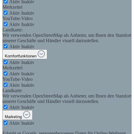
Aktiv
Inaktiv
Merkzettel
Aktiv
Inaktiv
YouTube-Video
Aktiv
Inaktiv
Landkarte:
Wir verwenden OpenStreetMap als Anbieter, um Ihnen den Standort
unserer Geschäfte und Händler visuell darzustellen.
Aktiv
Inaktiv
Komfortfunktionen
Aktiv
Inaktiv
Merkzettel
Aktiv
Inaktiv
YouTube-Video
Aktiv
Inaktiv
Landkarte:
Wir verwenden OpenStreetMap als Anbieter, um Ihnen den Standort
unserer Geschäfte und Händler visuell darzustellen.
Aktiv
Inaktiv
Marketing
Aktiv
Inaktiv
Erlaubt es Google, personenbezogene Daten für Online-Werbung