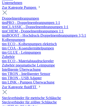
Unternehmen
Zur Kategorie Pumpen
Doppelmembranpumpen
timPRO - Doppelmembranpumpen 1:1
timCLASSIC - Doppelmembranpumpen 1:1
timCHEM - Doppelmembranpumpen 1:1
timBOOST - Hochdruck-Doppelmembranpumpen 3,5:1
Kolbenpumpen
tim ECO - Kolbenpumpen elektrisch
tim COA - Koaguliermittelpumpen
tim GLUE - Leimpumpen
Zubehör
tim ECO - Materialstaudruckregler
Zubehör pneumatische Leimpumpe
Intelligente Überwachung
tim TRON - Intelligenter Sensor
tim TRON - USB Adapter
tim LINK - Pumpen Überwachung
Zur Kategorie fluidFIT
Steckverbinder für metrische Schläuche
Steckverbinder für zöllige Schläuche