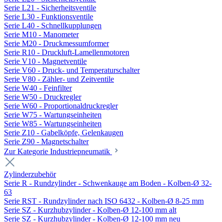
Serie L21 - Sicherheitsventile
Serie L30 - Funktionsventile
Serie L40 - Schnellkupplungen
Serie M10 - Manometer
Serie M20 - Druckmessumformer
Serie R10 - Druckluft-Lamellenmotoren
Serie V10 - Magnetventile
Serie V60 - Druck- und Temperaturschalter
Serie V80 - Zähler- und Zeitventile
Serie W40 - Feinfilter
Serie W50 - Druckregler
Serie W60 - Proportionaldruckregler
Serie W75 - Wartungseinheiten
Serie W85 - Wartungseinheiten
Serie Z10 - Gabelköpfe, Gelenkaugen
Serie Z90 - Magnetschalter
Zur Kategorie Industriepneumatik
Zylinderzubehör
Serie R - Rundzylinder - Schwenkauge am Boden - Kolben-Ø 32-
63
Serie RST - Rundzylinder nach ISO 6432 - Kolben-Ø 8-25 mm
Serie SZ - Kurzhubzylinder - Kolben-Ø 12-100 mm alt
Serie SZ - Kurzhubzylinder - Kolben-Ø 12-100 mm neu