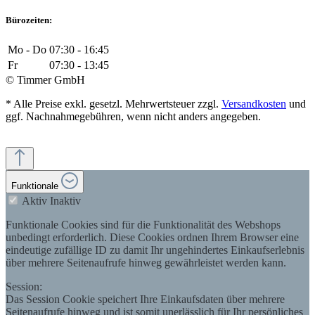
Bürozeiten:
Mo - Do
07:30 - 16:45
Fr
07:30 - 13:45
© Timmer GmbH
* Alle Preise exkl. gesetzl. Mehrwertsteuer zzgl.
Versandkosten
und
ggf. Nachnahmegebühren, wenn nicht anders angegeben.
Funktionale
Aktiv
Inaktiv
Funktionale Cookies sind für die Funktionalität des Webshops
unbedingt erforderlich. Diese Cookies ordnen Ihrem Browser eine
eindeutige zufällige ID zu damit Ihr ungehindertes Einkaufserlebnis
über mehrere Seitenaufrufe hinweg gewährleistet werden kann.
Session:
Das Session Cookie speichert Ihre Einkaufsdaten über mehrere
Seitenaufrufe hinweg und ist somit unerlässlich für Ihr persönliches