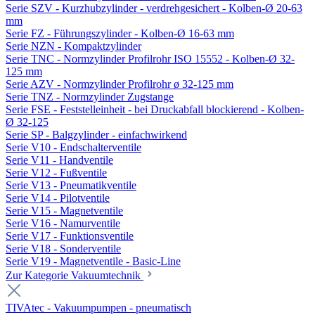
Serie SZV - Kurzhubzylinder - verdrehgesichert - Kolben-Ø 20-63
mm
Serie FZ - Führungszylinder - Kolben-Ø 16-63 mm
Serie NZN - Kompaktzylinder
Serie TNC - Normzylinder Profilrohr ISO 15552 - Kolben-Ø 32-
125 mm
Serie AZV - Normzylinder Profilrohr ø 32-125 mm
Serie TNZ - Normzylinder Zugstange
Serie FSE - Feststelleinheit - bei Druckabfall blockierend - Kolben-
Ø 32-125
Serie SP - Balgzylinder - einfachwirkend
Serie V10 - Endschalterventile
Serie V11 - Handventile
Serie V12 - Fußventile
Serie V13 - Pneumatikventile
Serie V14 - Pilotventile
Serie V15 - Magnetventile
Serie V16 - Namurventile
Serie V17 - Funktionsventile
Serie V18 - Sonderventile
Serie V19 - Magnetventile - Basic-Line
Zur Kategorie Vakuumtechnik
TIVAtec - Vakuumpumpen - pneumatisch