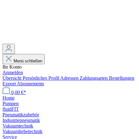
Menü schließen
Ihr Konto
Anmelden
Übersicht
Persönliches Profil
Adressen
Zahlungsarten
Bestellungen
Export
Abonnements
0,00 €*
Home
Pumpen
fluidFIT
Pneumatikzubehör
Industriepneumatik
Vakuumtechnik
Vakuumhebetechnik
Service