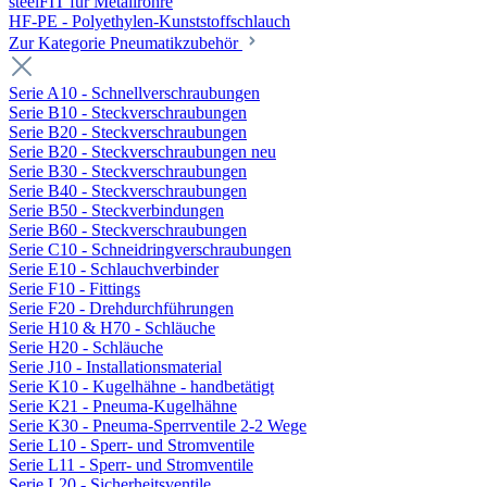
steelFIT für Metallrohre
HF-PE - Polyethylen-Kunststoffschlauch
Zur Kategorie Pneumatikzubehör
Serie A10 - Schnellverschraubungen
Serie B10 - Steckverschraubungen
Serie B20 - Steckverschraubungen
Serie B20 - Steckverschraubungen neu
Serie B30 - Steckverschraubungen
Serie B40 - Steckverschraubungen
Serie B50 - Steckverbindungen
Serie B60 - Steckverschraubungen
Serie C10 - Schneidringverschraubungen
Serie E10 - Schlauchverbinder
Serie F10 - Fittings
Serie F20 - Drehdurchführungen
Serie H10 & H70 - Schläuche
Serie H20 - Schläuche
Serie J10 - Installationsmaterial
Serie K10 - Kugelhähne - handbetätigt
Serie K21 - Pneuma-Kugelhähne
Serie K30 - Pneuma-Sperrventile 2-2 Wege
Serie L10 - Sperr- und Stromventile
Serie L11 - Sperr- und Stromventile
Serie L20 - Sicherheitsventile