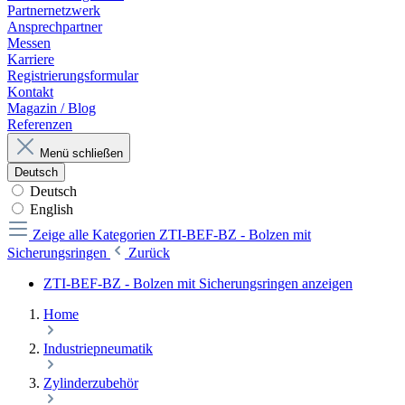
Partnernetzwerk
Ansprechpartner
Messen
Karriere
Registrierungsformular
Kontakt
Magazin / Blog
Referenzen
Menü schließen
Deutsch
Deutsch
English
Zeige alle Kategorien
ZTI-BEF-BZ - Bolzen mit
Sicherungsringen
Zurück
ZTI-BEF-BZ - Bolzen mit Sicherungsringen anzeigen
Home
Industriepneumatik
Zylinderzubehör