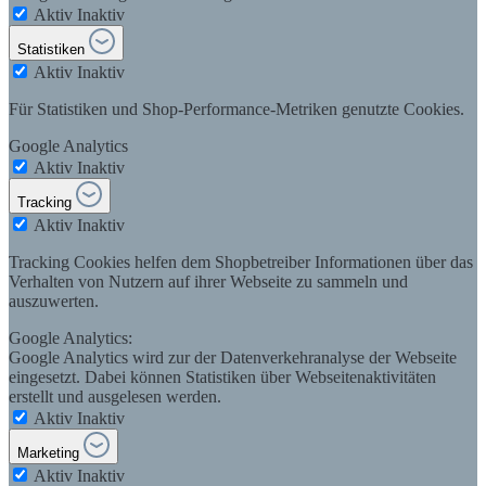
Aktiv
Inaktiv
Statistiken
Aktiv
Inaktiv
Für Statistiken und Shop-Performance-Metriken genutzte Cookies.
Google Analytics
Aktiv
Inaktiv
Tracking
Aktiv
Inaktiv
Tracking Cookies helfen dem Shopbetreiber Informationen über das
Verhalten von Nutzern auf ihrer Webseite zu sammeln und
auszuwerten.
Google Analytics:
Google Analytics wird zur der Datenverkehranalyse der Webseite
eingesetzt. Dabei können Statistiken über Webseitenaktivitäten
erstellt und ausgelesen werden.
Aktiv
Inaktiv
Marketing
Aktiv
Inaktiv