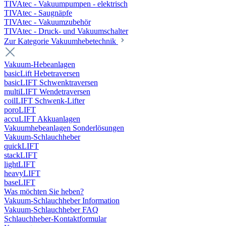
TIVAtec - Vakuumpumpen - elektrisch
TIVAtec - Saugnäpfe
TIVAtec - Vakuumzubehör
TIVAtec - Druck- und Vakuumschalter
Zur Kategorie Vakuumhebetechnik
Vakuum-Hebeanlagen
basicLift Hebetraversen
basicLIFT Schwenktraversen
multiLIFT Wendetraversen
coilLIFT Schwenk-Lifter
poroLIFT
accuLIFT Akkuanlagen
Vakuumhebeanlagen Sonderlösungen
Vakuum-Schlauchheber
quickLIFT
stackLIFT
lightLIFT
heavyLIFT
baseLIFT
Was möchten Sie heben?
Vakuum-Schlauchheber Information
Vakuum-Schlauchheber FAQ
Schlauchheber-Kontaktformular