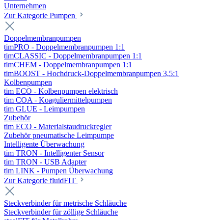
Unternehmen
Zur Kategorie Pumpen
Doppelmembranpumpen
timPRO - Doppelmembranpumpen 1:1
timCLASSIC - Doppelmembranpumpen 1:1
timCHEM - Doppelmembranpumpen 1:1
timBOOST - Hochdruck-Doppelmembranpumpen 3,5:1
Kolbenpumpen
tim ECO - Kolbenpumpen elektrisch
tim COA - Koaguliermittelpumpen
tim GLUE - Leimpumpen
Zubehör
tim ECO - Materialstaudruckregler
Zubehör pneumatische Leimpumpe
Intelligente Überwachung
tim TRON - Intelligenter Sensor
tim TRON - USB Adapter
tim LINK - Pumpen Überwachung
Zur Kategorie fluidFIT
Steckverbinder für metrische Schläuche
Steckverbinder für zöllige Schläuche