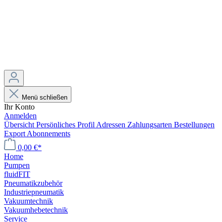
Menü schließen
Ihr Konto
Anmelden
Übersicht
Persönliches Profil
Adressen
Zahlungsarten
Bestellungen
Export
Abonnements
0,00 €*
Home
Pumpen
fluidFIT
Pneumatikzubehör
Industriepneumatik
Vakuumtechnik
Vakuumhebetechnik
Service