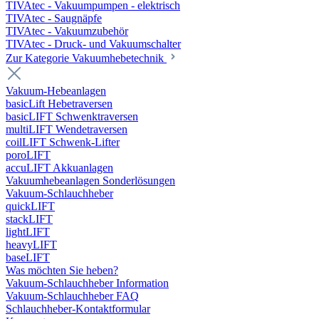
TIVAtec - Vakuumpumpen - elektrisch
TIVAtec - Saugnäpfe
TIVAtec - Vakuumzubehör
TIVAtec - Druck- und Vakuumschalter
Zur Kategorie Vakuumhebetechnik
Vakuum-Hebeanlagen
basicLift Hebetraversen
basicLIFT Schwenktraversen
multiLIFT Wendetraversen
coilLIFT Schwenk-Lifter
poroLIFT
accuLIFT Akkuanlagen
Vakuumhebeanlagen Sonderlösungen
Vakuum-Schlauchheber
quickLIFT
stackLIFT
lightLIFT
heavyLIFT
baseLIFT
Was möchten Sie heben?
Vakuum-Schlauchheber Information
Vakuum-Schlauchheber FAQ
Schlauchheber-Kontaktformular