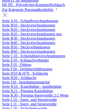
steelFIT für Metallrohre
HF-PE - Polyethylen-Kunststoffschlauch
Zur Kategorie Pneumatikzubehör
Serie A10 - Schnellverschraubungen
Serie B10 - Steckverschraubungen
Serie B20 - Steckverschraubungen
Serie B20 - Steckverschraubungen neu
Serie B30 - Steckverschraubungen
Serie B40 - Steckverschraubungen
Serie B50 - Steckverbindungen
Serie B60 - Steckverschraubungen
Serie C10 - Schneidringverschraubungen
Serie E10 - Schlauchverbinder
Serie F10 - Fittings
Serie F20 - Drehdurchführungen
Serie H10 & H70 - Schläuche
Serie H20 - Schläuche
Serie J10 - Installationsmaterial
Serie K10 - Kugelhähne - handbetätigt
Serie K21 - Pneuma-Kugelhähne
Serie K30 - Pneuma-Sperrventile 2-2 Wege
Serie L10 - Sperr- und Stromventile
Serie L11 - Sperr- und Stromventile
Serie L20 - Sicherheitsventile