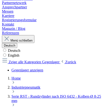
Partnernetzwerk
Ansprechpartner
Messen
Karriere
Registrierungsformular
Kontakt
Magazin / Blog
Referenzen
Menü schließen
Deutsch
Deutsch
English
Zeige alle Kategorien
Gegenlager
Zurück
Gegenlager anzeigen
Home
Industriepneumatik
Serie RST - Rundzylinder nach ISO 6432 - Kolben-Ø 8-25
mm