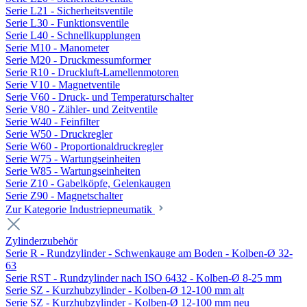
Serie L21 - Sicherheitsventile
Serie L30 - Funktionsventile
Serie L40 - Schnellkupplungen
Serie M10 - Manometer
Serie M20 - Druckmessumformer
Serie R10 - Druckluft-Lamellenmotoren
Serie V10 - Magnetventile
Serie V60 - Druck- und Temperaturschalter
Serie V80 - Zähler- und Zeitventile
Serie W40 - Feinfilter
Serie W50 - Druckregler
Serie W60 - Proportionaldruckregler
Serie W75 - Wartungseinheiten
Serie W85 - Wartungseinheiten
Serie Z10 - Gabelköpfe, Gelenkaugen
Serie Z90 - Magnetschalter
Zur Kategorie Industriepneumatik
Zylinderzubehör
Serie R - Rundzylinder - Schwenkauge am Boden - Kolben-Ø 32-
63
Serie RST - Rundzylinder nach ISO 6432 - Kolben-Ø 8-25 mm
Serie SZ - Kurzhubzylinder - Kolben-Ø 12-100 mm alt
Serie SZ - Kurzhubzylinder - Kolben-Ø 12-100 mm neu