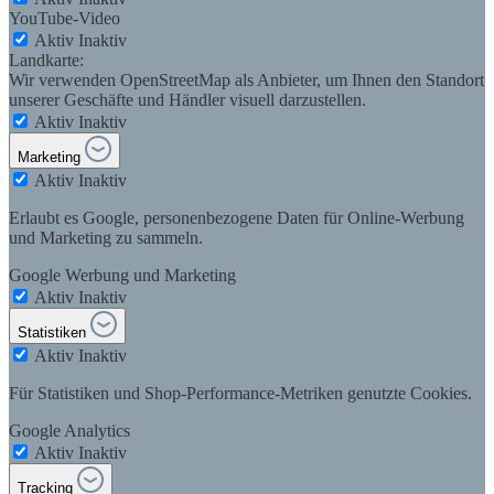
YouTube-Video
Aktiv
Inaktiv
Landkarte:
Wir verwenden OpenStreetMap als Anbieter, um Ihnen den Standort
unserer Geschäfte und Händler visuell darzustellen.
Aktiv
Inaktiv
Marketing
Aktiv
Inaktiv
Erlaubt es Google, personenbezogene Daten für Online-Werbung
und Marketing zu sammeln.
Google Werbung und Marketing
Aktiv
Inaktiv
Statistiken
Aktiv
Inaktiv
Für Statistiken und Shop-Performance-Metriken genutzte Cookies.
Google Analytics
Aktiv
Inaktiv
Tracking