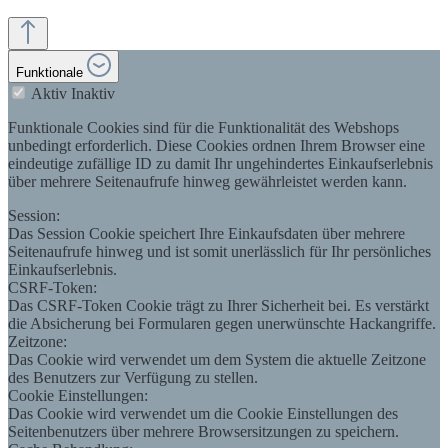
Funktionale
Aktiv
Inaktiv
Funktionale Cookies sind für die Funktionalität des Webshops
unbedingt erforderlich. Diese Cookies ordnen Ihrem Browser eine
eindeutige zufällige ID zu damit Ihr ungehindertes Einkaufserlebnis
über mehrere Seitenaufrufe hinweg gewährleistet werden kann.
Session:
Das Session Cookie speichert Ihre Einkaufsdaten über mehrere
Seitenaufrufe hinweg und ist somit unerlässlich für Ihr persönliches
Einkaufserlebnis.
CSRF-Token:
Das CSRF-Token Cookie trägt zu Ihrer Sicherheit bei. Es verstärkt
die Absicherung bei Formularen gegen unerwünschte Hackangriffe.
Zeitzone:
Das Cookie wird verwendet um dem System die aktuelle Zeitzone
des Benutzers zur Verfügung zu stellen.
Cookie Einstellungen:
Das Cookie wird verwendet um die Cookie Einstellungen des
Seitenbenutzers über mehrere Browsersitzungen zu speichern.