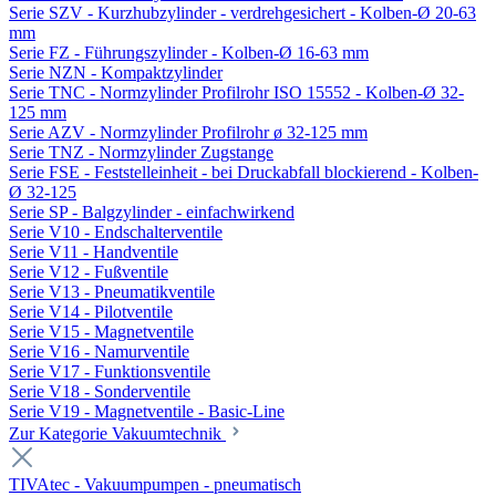
Serie SZV - Kurzhubzylinder - verdrehgesichert - Kolben-Ø 20-63
mm
Serie FZ - Führungszylinder - Kolben-Ø 16-63 mm
Serie NZN - Kompaktzylinder
Serie TNC - Normzylinder Profilrohr ISO 15552 - Kolben-Ø 32-
125 mm
Serie AZV - Normzylinder Profilrohr ø 32-125 mm
Serie TNZ - Normzylinder Zugstange
Serie FSE - Feststelleinheit - bei Druckabfall blockierend - Kolben-
Ø 32-125
Serie SP - Balgzylinder - einfachwirkend
Serie V10 - Endschalterventile
Serie V11 - Handventile
Serie V12 - Fußventile
Serie V13 - Pneumatikventile
Serie V14 - Pilotventile
Serie V15 - Magnetventile
Serie V16 - Namurventile
Serie V17 - Funktionsventile
Serie V18 - Sonderventile
Serie V19 - Magnetventile - Basic-Line
Zur Kategorie Vakuumtechnik
TIVAtec - Vakuumpumpen - pneumatisch