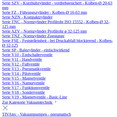
Serie SZV - Kurzhubzylinder - verdrehgesichert - Kolben-Ø 20-63
mm
Serie FZ - Führungszylinder - Kolben-Ø 16-63 mm
Serie NZN - Kompaktzylinder
Serie TNC - Normzylinder Profilrohr ISO 15552 - Kolben-Ø 32-
125 mm
Serie AZV - Normzylinder Profilrohr ø 32-125 mm
Serie TNZ - Normzylinder Zugstange
Serie FSE - Feststelleinheit - bei Druckabfall blockierend - Kolben-
Ø 32-125
Serie SP - Balgzylinder - einfachwirkend
Serie V10 - Endschalterventile
Serie V11 - Handventile
Serie V12 - Fußventile
Serie V13 - Pneumatikventile
Serie V14 - Pilotventile
Serie V15 - Magnetventile
Serie V16 - Namurventile
Serie V17 - Funktionsventile
Serie V18 - Sonderventile
Serie V19 - Magnetventile - Basic-Line
Zur Kategorie Vakuumtechnik
TIVAtec - Vakuumpumpen - pneumatisch