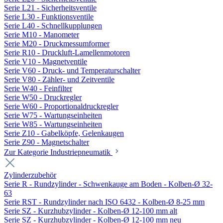
Serie L21 - Sicherheitsventile
Serie L30 - Funktionsventile
Serie L40 - Schnellkupplungen
Serie M10 - Manometer
Serie M20 - Druckmessumformer
Serie R10 - Druckluft-Lamellenmotoren
Serie V10 - Magnetventile
Serie V60 - Druck- und Temperaturschalter
Serie V80 - Zähler- und Zeitventile
Serie W40 - Feinfilter
Serie W50 - Druckregler
Serie W60 - Proportionaldruckregler
Serie W75 - Wartungseinheiten
Serie W85 - Wartungseinheiten
Serie Z10 - Gabelköpfe, Gelenkaugen
Serie Z90 - Magnetschalter
Zur Kategorie Industriepneumatik
Zylinderzubehör
Serie R - Rundzylinder - Schwenkauge am Boden - Kolben-Ø 32-
63
Serie RST - Rundzylinder nach ISO 6432 - Kolben-Ø 8-25 mm
Serie SZ - Kurzhubzylinder - Kolben-Ø 12-100 mm alt
Serie SZ - Kurzhubzylinder - Kolben-Ø 12-100 mm neu