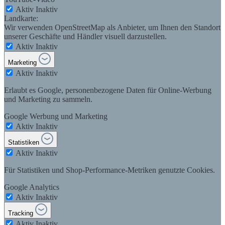
Aktiv
Inaktiv
Landkarte:
Wir verwenden OpenStreetMap als Anbieter, um Ihnen den Standort
unserer Geschäfte und Händler visuell darzustellen.
Aktiv
Inaktiv
Marketing
Aktiv
Inaktiv
Erlaubt es Google, personenbezogene Daten für Online-Werbung
und Marketing zu sammeln.
Google Werbung und Marketing
Aktiv
Inaktiv
Statistiken
Aktiv
Inaktiv
Für Statistiken und Shop-Performance-Metriken genutzte Cookies.
Google Analytics
Aktiv
Inaktiv
Tracking
Aktiv
Inaktiv