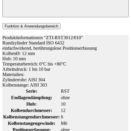
Funktion & Anwendungsbereich
Produktinformationen "ZTI-RST3012/010"
Rundzylinder Standard ISO 6432
einfachwirkend, berührungslose Positionserfassung
KolbenØ: 12 mm
Hub: 10 mm
Temperaturbereich: 0°C bis +80°C
Arbeitsdruck: 1 bis 10 bar
Materialien:
Zylinderrohr: AISI 304
Kolbenstange: AISI 303
Serie:
RST
Endlagendämpfung:
ohne
Hub:
10
Kolbendurchmesser:
12
Kolbenstangendurchmesser:
6
Kolbenstangengewinde:
M6
Positionserfassung:
ohne