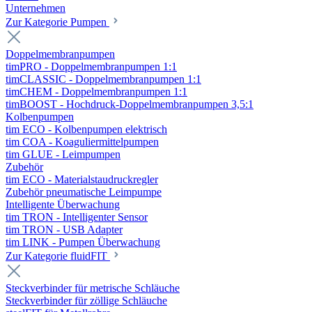
Unternehmen
Zur Kategorie Pumpen
Doppelmembranpumpen
timPRO - Doppelmembranpumpen 1:1
timCLASSIC - Doppelmembranpumpen 1:1
timCHEM - Doppelmembranpumpen 1:1
timBOOST - Hochdruck-Doppelmembranpumpen 3,5:1
Kolbenpumpen
tim ECO - Kolbenpumpen elektrisch
tim COA - Koaguliermittelpumpen
tim GLUE - Leimpumpen
Zubehör
tim ECO - Materialstaudruckregler
Zubehör pneumatische Leimpumpe
Intelligente Überwachung
tim TRON - Intelligenter Sensor
tim TRON - USB Adapter
tim LINK - Pumpen Überwachung
Zur Kategorie fluidFIT
Steckverbinder für metrische Schläuche
Steckverbinder für zöllige Schläuche