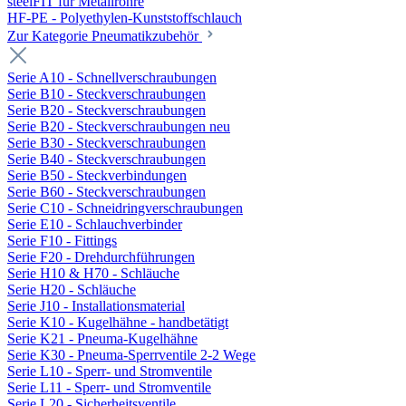
steelFIT für Metallrohre
HF-PE - Polyethylen-Kunststoffschlauch
Zur Kategorie Pneumatikzubehör
Serie A10 - Schnellverschraubungen
Serie B10 - Steckverschraubungen
Serie B20 - Steckverschraubungen
Serie B20 - Steckverschraubungen neu
Serie B30 - Steckverschraubungen
Serie B40 - Steckverschraubungen
Serie B50 - Steckverbindungen
Serie B60 - Steckverschraubungen
Serie C10 - Schneidringverschraubungen
Serie E10 - Schlauchverbinder
Serie F10 - Fittings
Serie F20 - Drehdurchführungen
Serie H10 & H70 - Schläuche
Serie H20 - Schläuche
Serie J10 - Installationsmaterial
Serie K10 - Kugelhähne - handbetätigt
Serie K21 - Pneuma-Kugelhähne
Serie K30 - Pneuma-Sperrventile 2-2 Wege
Serie L10 - Sperr- und Stromventile
Serie L11 - Sperr- und Stromventile
Serie L20 - Sicherheitsventile