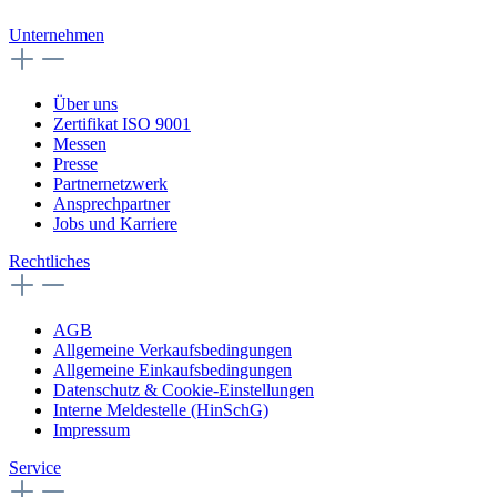
Unternehmen
Über uns
Zertifikat ISO 9001
Messen
Presse
Partnernetzwerk
Ansprechpartner
Jobs und Karriere
Rechtliches
AGB
Allgemeine Verkaufsbedingungen
Allgemeine Einkaufsbedingungen
Datenschutz & Cookie-Einstellungen
Interne Meldestelle (HinSchG)
Impressum
Service