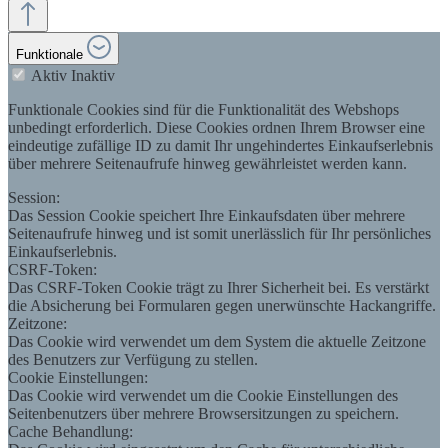
Funktionale
Aktiv
Inaktiv
Funktionale Cookies sind für die Funktionalität des Webshops
unbedingt erforderlich. Diese Cookies ordnen Ihrem Browser eine
eindeutige zufällige ID zu damit Ihr ungehindertes Einkaufserlebnis
über mehrere Seitenaufrufe hinweg gewährleistet werden kann.
Session:
Das Session Cookie speichert Ihre Einkaufsdaten über mehrere
Seitenaufrufe hinweg und ist somit unerlässlich für Ihr persönliches
Einkaufserlebnis.
CSRF-Token:
Das CSRF-Token Cookie trägt zu Ihrer Sicherheit bei. Es verstärkt
die Absicherung bei Formularen gegen unerwünschte Hackangriffe.
Zeitzone:
Das Cookie wird verwendet um dem System die aktuelle Zeitzone
des Benutzers zur Verfügung zu stellen.
Cookie Einstellungen:
Das Cookie wird verwendet um die Cookie Einstellungen des
Seitenbenutzers über mehrere Browsersitzungen zu speichern.
Cache Behandlung: