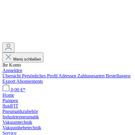
Menü schließen
Ihr Konto
Anmelden
Übersicht
Persönliches Profil
Adressen
Zahlungsarten
Bestellungen
Export
Abonnements
0,00 €*
Home
Pumpen
fluidFIT
Pneumatikzubehör
Industriepneumatik
Vakuumtechnik
Vakuumhebetechnik
Service