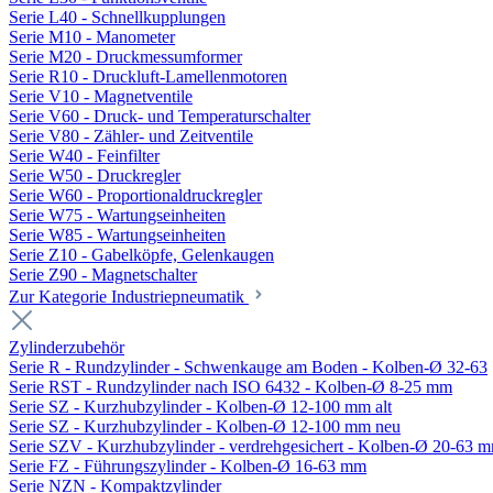
Serie L40 - Schnellkupplungen
Serie M10 - Manometer
Serie M20 - Druckmessumformer
Serie R10 - Druckluft-Lamellenmotoren
Serie V10 - Magnetventile
Serie V60 - Druck- und Temperaturschalter
Serie V80 - Zähler- und Zeitventile
Serie W40 - Feinfilter
Serie W50 - Druckregler
Serie W60 - Proportionaldruckregler
Serie W75 - Wartungseinheiten
Serie W85 - Wartungseinheiten
Serie Z10 - Gabelköpfe, Gelenkaugen
Serie Z90 - Magnetschalter
Zur Kategorie Industriepneumatik
Zylinderzubehör
Serie R - Rundzylinder - Schwenkauge am Boden - Kolben-Ø 32-63
Serie RST - Rundzylinder nach ISO 6432 - Kolben-Ø 8-25 mm
Serie SZ - Kurzhubzylinder - Kolben-Ø 12-100 mm alt
Serie SZ - Kurzhubzylinder - Kolben-Ø 12-100 mm neu
Serie SZV - Kurzhubzylinder - verdrehgesichert - Kolben-Ø 20-63 
Serie FZ - Führungszylinder - Kolben-Ø 16-63 mm
Serie NZN - Kompaktzylinder