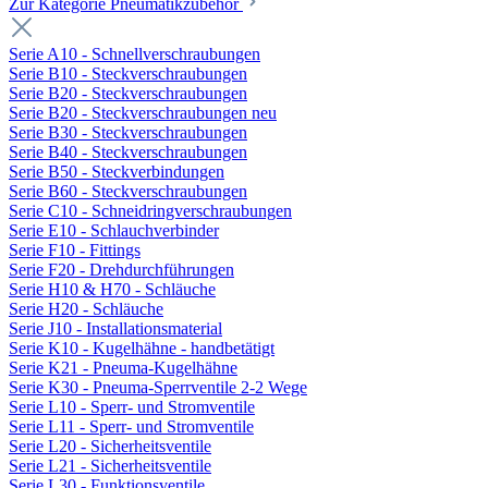
Zur Kategorie Pneumatikzubehör
Serie A10 - Schnellverschraubungen
Serie B10 - Steckverschraubungen
Serie B20 - Steckverschraubungen
Serie B20 - Steckverschraubungen neu
Serie B30 - Steckverschraubungen
Serie B40 - Steckverschraubungen
Serie B50 - Steckverbindungen
Serie B60 - Steckverschraubungen
Serie C10 - Schneidringverschraubungen
Serie E10 - Schlauchverbinder
Serie F10 - Fittings
Serie F20 - Drehdurchführungen
Serie H10 & H70 - Schläuche
Serie H20 - Schläuche
Serie J10 - Installationsmaterial
Serie K10 - Kugelhähne - handbetätigt
Serie K21 - Pneuma-Kugelhähne
Serie K30 - Pneuma-Sperrventile 2-2 Wege
Serie L10 - Sperr- und Stromventile
Serie L11 - Sperr- und Stromventile
Serie L20 - Sicherheitsventile
Serie L21 - Sicherheitsventile
Serie L30 - Funktionsventile