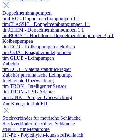
Doppelmembranpumpen
timPRO - Doppelmembranpumpen 1:1
timCLASSIC - Doppelmembranpumpen 1:1
timCHEM - Doppelmembranpumpen 1:1
timBOOST - Hochdruck-Doppelmembranpumpen 3,5:1
Kolbenpumpen
tim ECO - Kolbenpumpen elektrisch
tim COA - Koaguliermittelpumpen
tim GLUE - Leimpumpen
Zubehör
tim ECO - Materialstaudruckregler
Zubehör pneumatische Leimpumpe
Intelligente Überwachung
tim TRON - Intelligenter Sensor
tim TRON - USB Adapter
tim LINK - Pumpen Überwachung
Zur Kategorie fluidFIT
Steckverbinder für metrische Schläuche
Steckverbinder für zöllige Schläuche
steelFIT für Metallrohre
HF-PE - Polyethylen-Kunststoffschlauch