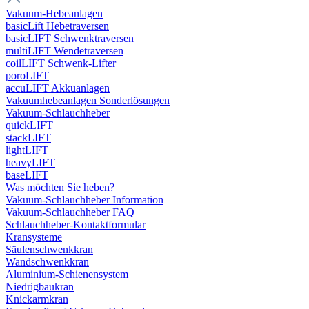
Vakuum-Hebeanlagen
basicLift Hebetraversen
basicLIFT Schwenktraversen
multiLIFT Wendetraversen
coilLIFT Schwenk-Lifter
poroLIFT
accuLIFT Akkuanlagen
Vakuumhebeanlagen Sonderlösungen
Vakuum-Schlauchheber
quickLIFT
stackLIFT
lightLIFT
heavyLIFT
baseLIFT
Was möchten Sie heben?
Vakuum-Schlauchheber Information
Vakuum-Schlauchheber FAQ
Schlauchheber-Kontaktformular
Kransysteme
Säulenschwenkkran
Wandschwenkkran
Aluminium-Schienensystem
Niedrigbaukran
Knickarmkran