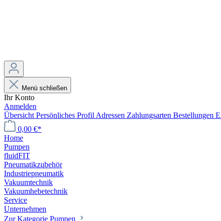
Menü schließen
Ihr Konto
Anmelden
Übersicht
Persönliches Profil
Adressen
Zahlungsarten
Bestellungen
E
0,00 €*
Home
Pumpen
fluidFIT
Pneumatikzubehör
Industriepneumatik
Vakuumtechnik
Vakuumhebetechnik
Service
Unternehmen
Zur Kategorie Pumpen