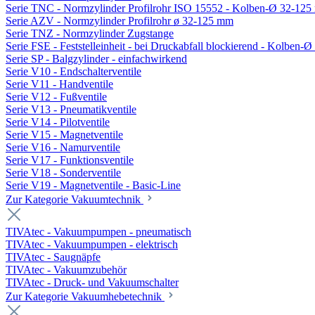
Serie TNC - Normzylinder Profilrohr ISO 15552 - Kolben-Ø 32-12
Serie AZV - Normzylinder Profilrohr ø 32-125 mm
Serie TNZ - Normzylinder Zugstange
Serie FSE - Feststelleinheit - bei Druckabfall blockierend - Kolben-
Serie SP - Balgzylinder - einfachwirkend
Serie V10 - Endschalterventile
Serie V11 - Handventile
Serie V12 - Fußventile
Serie V13 - Pneumatikventile
Serie V14 - Pilotventile
Serie V15 - Magnetventile
Serie V16 - Namurventile
Serie V17 - Funktionsventile
Serie V18 - Sonderventile
Serie V19 - Magnetventile - Basic-Line
Zur Kategorie Vakuumtechnik
TIVAtec - Vakuumpumpen - pneumatisch
TIVAtec - Vakuumpumpen - elektrisch
TIVAtec - Saugnäpfe
TIVAtec - Vakuumzubehör
TIVAtec - Druck- und Vakuumschalter
Zur Kategorie Vakuumhebetechnik