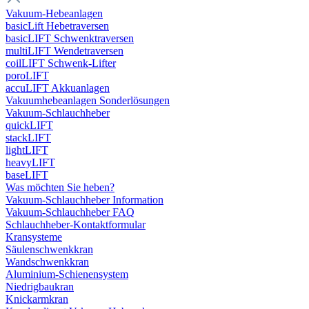
Vakuum-Hebeanlagen
basicLift Hebetraversen
basicLIFT Schwenktraversen
multiLIFT Wendetraversen
coilLIFT Schwenk-Lifter
poroLIFT
accuLIFT Akkuanlagen
Vakuumhebeanlagen Sonderlösungen
Vakuum-Schlauchheber
quickLIFT
stackLIFT
lightLIFT
heavyLIFT
baseLIFT
Was möchten Sie heben?
Vakuum-Schlauchheber Information
Vakuum-Schlauchheber FAQ
Schlauchheber-Kontaktformular
Kransysteme
Säulenschwenkkran
Wandschwenkkran
Aluminium-Schienensystem
Niedrigbaukran
Knickarmkran