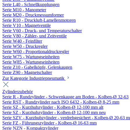
Serie L40 - Schnellkupplungen
Serie M10 - Manometer
Serie M20 - Druckmessumformer
Serie R10 - Druckluft-Lamellenmotoren
Serie V10 - Magnetventile
Serie V60 - Druck- und Temperaturschalter
Serie V80 - Zähler- und Zeitventile
Serie W40 - Feinfilter
Serie W50 - Druckregler
Serie W60 - Proportionaldruckregler
Serie W75 - Wartungseinheiten
Serie W85 - Wartungseinheiten
Serie Z10 - Gabelköpfe, Gelenkaugen
Serie Z90 - Magnetschalter
Zur Kategorie Industriepneumatik
Zylinderzubehör
Serie R - Rundzylinder - Schwenkauge am Boden - Kolben-Ø 32-63
Serie RST - Rundzylinder nach ISO 6432 - Kolben-Ø 8-25 mm
Serie SZ - Kurzhubzylinder - Kolben-Ø 12-100 mm alt
Serie SZ - Kurzhubzylinder - Kolben-Ø 12-100 mm neu
Serie SZV - Kurzhubzylinder - verdrehgesichert - Kolben-Ø 20-63 
Serie FZ - Führungszylinder - Kolben-Ø 16-63 mm
Serie NZN - Kompaktzylinder