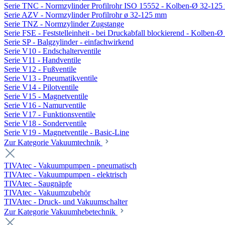
Serie TNC - Normzylinder Profilrohr ISO 15552 - Kolben-Ø 32-12
Serie AZV - Normzylinder Profilrohr ø 32-125 mm
Serie TNZ - Normzylinder Zugstange
Serie FSE - Feststelleinheit - bei Druckabfall blockierend - Kolben-
Serie SP - Balgzylinder - einfachwirkend
Serie V10 - Endschalterventile
Serie V11 - Handventile
Serie V12 - Fußventile
Serie V13 - Pneumatikventile
Serie V14 - Pilotventile
Serie V15 - Magnetventile
Serie V16 - Namurventile
Serie V17 - Funktionsventile
Serie V18 - Sonderventile
Serie V19 - Magnetventile - Basic-Line
Zur Kategorie Vakuumtechnik
TIVAtec - Vakuumpumpen - pneumatisch
TIVAtec - Vakuumpumpen - elektrisch
TIVAtec - Saugnäpfe
TIVAtec - Vakuumzubehör
TIVAtec - Druck- und Vakuumschalter
Zur Kategorie Vakuumhebetechnik