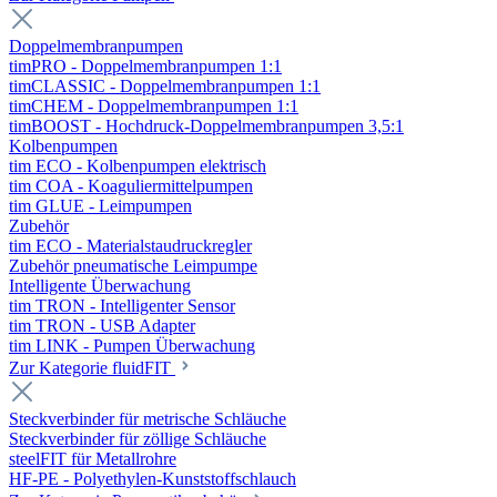
Doppelmembranpumpen
timPRO - Doppelmembranpumpen 1:1
timCLASSIC - Doppelmembranpumpen 1:1
timCHEM - Doppelmembranpumpen 1:1
timBOOST - Hochdruck-Doppelmembranpumpen 3,5:1
Kolbenpumpen
tim ECO - Kolbenpumpen elektrisch
tim COA - Koaguliermittelpumpen
tim GLUE - Leimpumpen
Zubehör
tim ECO - Materialstaudruckregler
Zubehör pneumatische Leimpumpe
Intelligente Überwachung
tim TRON - Intelligenter Sensor
tim TRON - USB Adapter
tim LINK - Pumpen Überwachung
Zur Kategorie fluidFIT
Steckverbinder für metrische Schläuche
Steckverbinder für zöllige Schläuche
steelFIT für Metallrohre
HF-PE - Polyethylen-Kunststoffschlauch