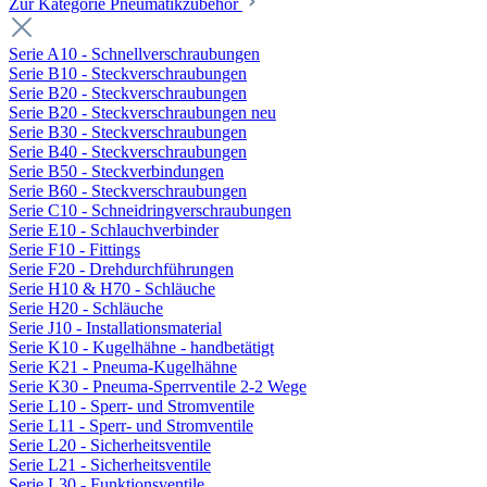
Zur Kategorie Pneumatikzubehör
Serie A10 - Schnellverschraubungen
Serie B10 - Steckverschraubungen
Serie B20 - Steckverschraubungen
Serie B20 - Steckverschraubungen neu
Serie B30 - Steckverschraubungen
Serie B40 - Steckverschraubungen
Serie B50 - Steckverbindungen
Serie B60 - Steckverschraubungen
Serie C10 - Schneidringverschraubungen
Serie E10 - Schlauchverbinder
Serie F10 - Fittings
Serie F20 - Drehdurchführungen
Serie H10 & H70 - Schläuche
Serie H20 - Schläuche
Serie J10 - Installationsmaterial
Serie K10 - Kugelhähne - handbetätigt
Serie K21 - Pneuma-Kugelhähne
Serie K30 - Pneuma-Sperrventile 2-2 Wege
Serie L10 - Sperr- und Stromventile
Serie L11 - Sperr- und Stromventile
Serie L20 - Sicherheitsventile
Serie L21 - Sicherheitsventile
Serie L30 - Funktionsventile