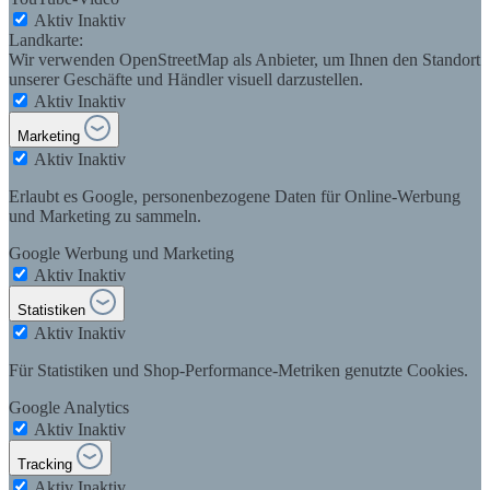
Aktiv
Inaktiv
Landkarte:
Wir verwenden OpenStreetMap als Anbieter, um Ihnen den Standort
unserer Geschäfte und Händler visuell darzustellen.
Aktiv
Inaktiv
Marketing
Aktiv
Inaktiv
Erlaubt es Google, personenbezogene Daten für Online-Werbung
und Marketing zu sammeln.
Google Werbung und Marketing
Aktiv
Inaktiv
Statistiken
Aktiv
Inaktiv
Für Statistiken und Shop-Performance-Metriken genutzte Cookies.
Google Analytics
Aktiv
Inaktiv
Tracking
Aktiv
Inaktiv