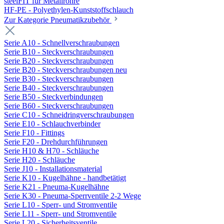
steelFIT für Metallrohre
HF-PE - Polyethylen-Kunststoffschlauch
Zur Kategorie Pneumatikzubehör
Serie A10 - Schnellverschraubungen
Serie B10 - Steckverschraubungen
Serie B20 - Steckverschraubungen
Serie B20 - Steckverschraubungen neu
Serie B30 - Steckverschraubungen
Serie B40 - Steckverschraubungen
Serie B50 - Steckverbindungen
Serie B60 - Steckverschraubungen
Serie C10 - Schneidringverschraubungen
Serie E10 - Schlauchverbinder
Serie F10 - Fittings
Serie F20 - Drehdurchführungen
Serie H10 & H70 - Schläuche
Serie H20 - Schläuche
Serie J10 - Installationsmaterial
Serie K10 - Kugelhähne - handbetätigt
Serie K21 - Pneuma-Kugelhähne
Serie K30 - Pneuma-Sperrventile 2-2 Wege
Serie L10 - Sperr- und Stromventile
Serie L11 - Sperr- und Stromventile
Serie L20 - Sicherheitsventile