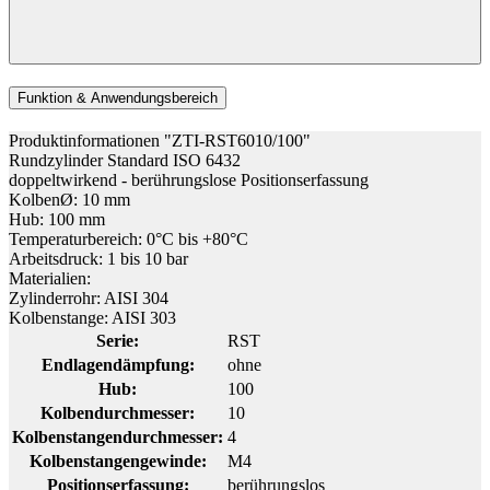
Funktion & Anwendungsbereich
Produktinformationen "ZTI-RST6010/100"
Rundzylinder Standard ISO 6432
doppeltwirkend - berührungslose Positionserfassung
KolbenØ: 10 mm
Hub: 100 mm
Temperaturbereich: 0°C bis +80°C
Arbeitsdruck: 1 bis 10 bar
Materialien:
Zylinderrohr: AISI 304
Kolbenstange: AISI 303
Serie:
RST
Endlagendämpfung:
ohne
Hub:
100
Kolbendurchmesser:
10
Kolbenstangendurchmesser:
4
Kolbenstangengewinde:
M4
Positionserfassung:
berührungslos