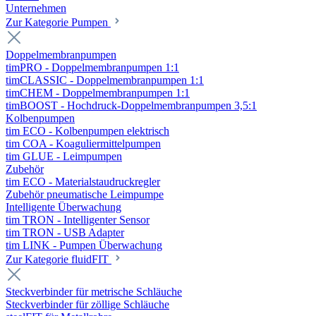
Unternehmen
Zur Kategorie Pumpen
Doppelmembranpumpen
timPRO - Doppelmembranpumpen 1:1
timCLASSIC - Doppelmembranpumpen 1:1
timCHEM - Doppelmembranpumpen 1:1
timBOOST - Hochdruck-Doppelmembranpumpen 3,5:1
Kolbenpumpen
tim ECO - Kolbenpumpen elektrisch
tim COA - Koaguliermittelpumpen
tim GLUE - Leimpumpen
Zubehör
tim ECO - Materialstaudruckregler
Zubehör pneumatische Leimpumpe
Intelligente Überwachung
tim TRON - Intelligenter Sensor
tim TRON - USB Adapter
tim LINK - Pumpen Überwachung
Zur Kategorie fluidFIT
Steckverbinder für metrische Schläuche
Steckverbinder für zöllige Schläuche