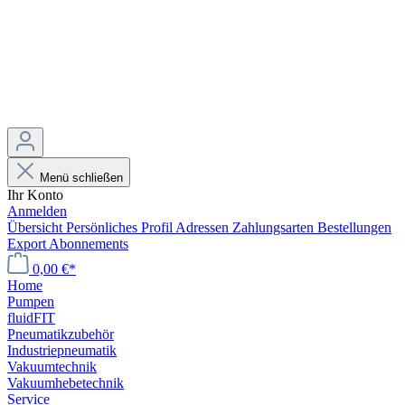
Menü schließen
Ihr Konto
Anmelden
Übersicht
Persönliches Profil
Adressen
Zahlungsarten
Bestellungen
Export
Abonnements
0,00 €*
Home
Pumpen
fluidFIT
Pneumatikzubehör
Industriepneumatik
Vakuumtechnik
Vakuumhebetechnik
Service