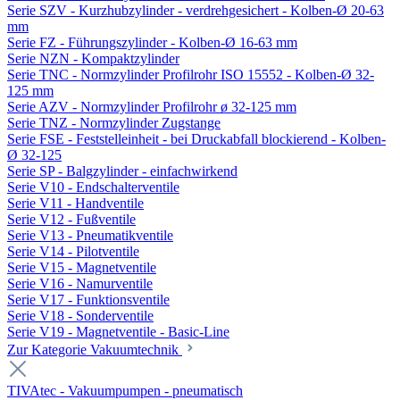
Serie SZV - Kurzhubzylinder - verdrehgesichert - Kolben-Ø 20-63
mm
Serie FZ - Führungszylinder - Kolben-Ø 16-63 mm
Serie NZN - Kompaktzylinder
Serie TNC - Normzylinder Profilrohr ISO 15552 - Kolben-Ø 32-
125 mm
Serie AZV - Normzylinder Profilrohr ø 32-125 mm
Serie TNZ - Normzylinder Zugstange
Serie FSE - Feststelleinheit - bei Druckabfall blockierend - Kolben-
Ø 32-125
Serie SP - Balgzylinder - einfachwirkend
Serie V10 - Endschalterventile
Serie V11 - Handventile
Serie V12 - Fußventile
Serie V13 - Pneumatikventile
Serie V14 - Pilotventile
Serie V15 - Magnetventile
Serie V16 - Namurventile
Serie V17 - Funktionsventile
Serie V18 - Sonderventile
Serie V19 - Magnetventile - Basic-Line
Zur Kategorie Vakuumtechnik
TIVAtec - Vakuumpumpen - pneumatisch