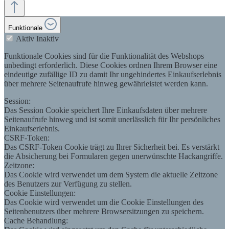
Funktionale
Aktiv
Inaktiv
Funktionale Cookies sind für die Funktionalität des Webshops
unbedingt erforderlich. Diese Cookies ordnen Ihrem Browser eine
eindeutige zufällige ID zu damit Ihr ungehindertes Einkaufserlebnis
über mehrere Seitenaufrufe hinweg gewährleistet werden kann.
Session:
Das Session Cookie speichert Ihre Einkaufsdaten über mehrere
Seitenaufrufe hinweg und ist somit unerlässlich für Ihr persönliches
Einkaufserlebnis.
CSRF-Token:
Das CSRF-Token Cookie trägt zu Ihrer Sicherheit bei. Es verstärkt
die Absicherung bei Formularen gegen unerwünschte Hackangriffe.
Zeitzone:
Das Cookie wird verwendet um dem System die aktuelle Zeitzone
des Benutzers zur Verfügung zu stellen.
Cookie Einstellungen:
Das Cookie wird verwendet um die Cookie Einstellungen des
Seitenbenutzers über mehrere Browsersitzungen zu speichern.
Cache Behandlung: