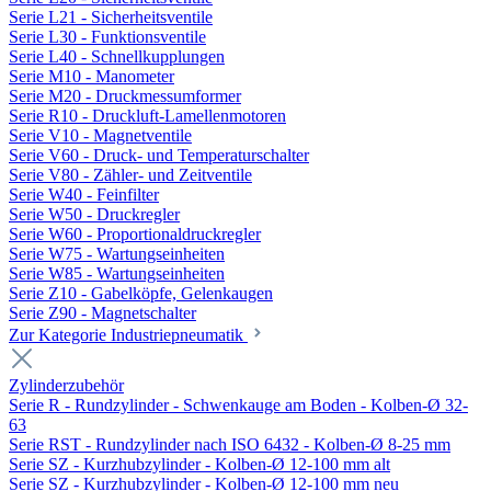
Serie L21 - Sicherheitsventile
Serie L30 - Funktionsventile
Serie L40 - Schnellkupplungen
Serie M10 - Manometer
Serie M20 - Druckmessumformer
Serie R10 - Druckluft-Lamellenmotoren
Serie V10 - Magnetventile
Serie V60 - Druck- und Temperaturschalter
Serie V80 - Zähler- und Zeitventile
Serie W40 - Feinfilter
Serie W50 - Druckregler
Serie W60 - Proportionaldruckregler
Serie W75 - Wartungseinheiten
Serie W85 - Wartungseinheiten
Serie Z10 - Gabelköpfe, Gelenkaugen
Serie Z90 - Magnetschalter
Zur Kategorie Industriepneumatik
Zylinderzubehör
Serie R - Rundzylinder - Schwenkauge am Boden - Kolben-Ø 32-
63
Serie RST - Rundzylinder nach ISO 6432 - Kolben-Ø 8-25 mm
Serie SZ - Kurzhubzylinder - Kolben-Ø 12-100 mm alt
Serie SZ - Kurzhubzylinder - Kolben-Ø 12-100 mm neu