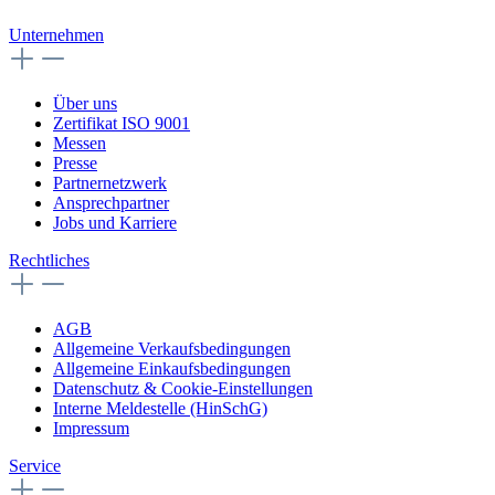
Unternehmen
Über uns
Zertifikat ISO 9001
Messen
Presse
Partnernetzwerk
Ansprechpartner
Jobs und Karriere
Rechtliches
AGB
Allgemeine Verkaufsbedingungen
Allgemeine Einkaufsbedingungen
Datenschutz & Cookie-Einstellungen
Interne Meldestelle (HinSchG)
Impressum
Service