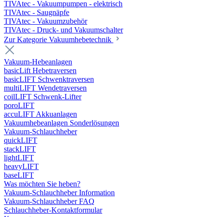
TIVAtec - Vakuumpumpen - elektrisch
TIVAtec - Saugnäpfe
TIVAtec - Vakuumzubehör
TIVAtec - Druck- und Vakuumschalter
Zur Kategorie Vakuumhebetechnik
Vakuum-Hebeanlagen
basicLift Hebetraversen
basicLIFT Schwenktraversen
multiLIFT Wendetraversen
coilLIFT Schwenk-Lifter
poroLIFT
accuLIFT Akkuanlagen
Vakuumhebeanlagen Sonderlösungen
Vakuum-Schlauchheber
quickLIFT
stackLIFT
lightLIFT
heavyLIFT
baseLIFT
Was möchten Sie heben?
Vakuum-Schlauchheber Information
Vakuum-Schlauchheber FAQ
Schlauchheber-Kontaktformular