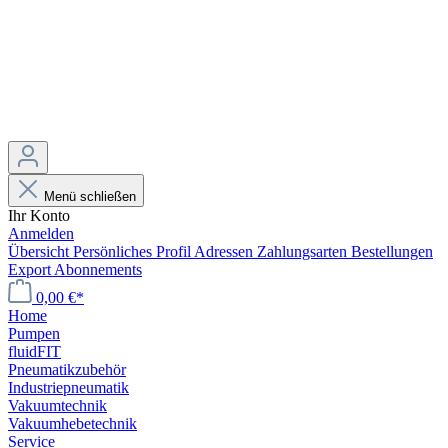
Menü schließen
Ihr Konto
Anmelden
Übersicht
Persönliches Profil
Adressen
Zahlungsarten
Bestellungen
Export
Abonnements
0,00 €*
Home
Pumpen
fluidFIT
Pneumatikzubehör
Industriepneumatik
Vakuumtechnik
Vakuumhebetechnik
Service