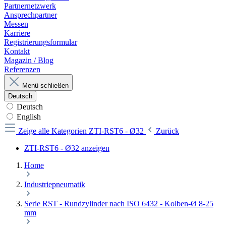
Partnernetzwerk
Ansprechpartner
Messen
Karriere
Registrierungsformular
Kontakt
Magazin / Blog
Referenzen
Menü schließen
Deutsch
Deutsch
English
Zeige alle Kategorien
ZTI-RST6 - Ø32
Zurück
ZTI-RST6 - Ø32 anzeigen
Home
Industriepneumatik
Serie RST - Rundzylinder nach ISO 6432 - Kolben-Ø 8-25
mm