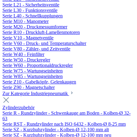
Serie L21 - Sicherheitsventile
Serie L30 - Funktionsventile
Serie L40 - Schnellkupplungen
Serie M10 - Manometer
Serie M20 - Druckmessumformer
Serie R10 - Druckluft-Lamellenmotoren
Serie V10 - Magnetventile
Serie V60 - Druck- und Temperaturschalter
Serie V80 - Zähler- und Zeitventile
Serie W40 - Feinfilter
Serie W50 - Druckregler
Serie W60 - Proportionaldruckregler
Serie W75 - Wartungseinheiten
Serie W85 - Wartungseinheiten
Serie Z10 - Gabelköpfe, Gelenkaugen
Serie Z90 - Magnetschalter
Zur Kategorie Industriepneumatik
Zylinderzubehör
Serie R - Rundzylinder - Schwenkauge am Boden - Kolben-Ø 32-
63
Serie RST - Rundzylinder nach ISO 6432 - Kolben-Ø 8-25 mm
Serie SZ - Kurzhubzylinder - Kolben-Ø 12-100 mm alt
Serie SZ - Kurzhubzylinder - Kolben-Ø 12-100 mm neu