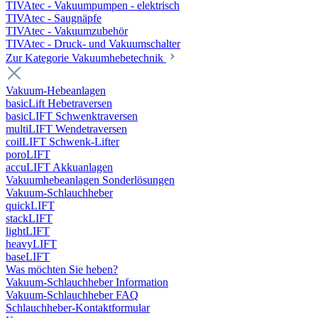
TIVAtec - Vakuumpumpen - elektrisch
TIVAtec - Saugnäpfe
TIVAtec - Vakuumzubehör
TIVAtec - Druck- und Vakuumschalter
Zur Kategorie Vakuumhebetechnik
Vakuum-Hebeanlagen
basicLift Hebetraversen
basicLIFT Schwenktraversen
multiLIFT Wendetraversen
coilLIFT Schwenk-Lifter
poroLIFT
accuLIFT Akkuanlagen
Vakuumhebeanlagen Sonderlösungen
Vakuum-Schlauchheber
quickLIFT
stackLIFT
lightLIFT
heavyLIFT
baseLIFT
Was möchten Sie heben?
Vakuum-Schlauchheber Information
Vakuum-Schlauchheber FAQ
Schlauchheber-Kontaktformular