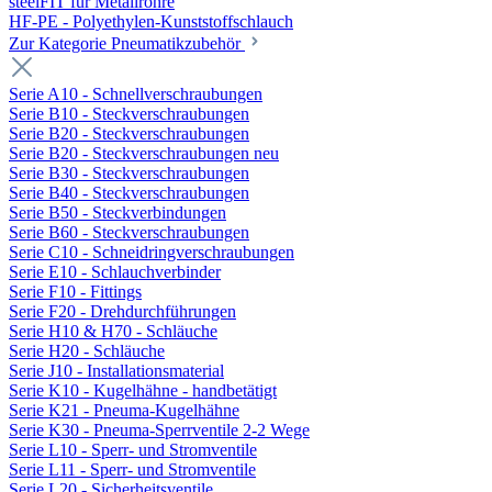
steelFIT für Metallrohre
HF-PE - Polyethylen-Kunststoffschlauch
Zur Kategorie Pneumatikzubehör
Serie A10 - Schnellverschraubungen
Serie B10 - Steckverschraubungen
Serie B20 - Steckverschraubungen
Serie B20 - Steckverschraubungen neu
Serie B30 - Steckverschraubungen
Serie B40 - Steckverschraubungen
Serie B50 - Steckverbindungen
Serie B60 - Steckverschraubungen
Serie C10 - Schneidringverschraubungen
Serie E10 - Schlauchverbinder
Serie F10 - Fittings
Serie F20 - Drehdurchführungen
Serie H10 & H70 - Schläuche
Serie H20 - Schläuche
Serie J10 - Installationsmaterial
Serie K10 - Kugelhähne - handbetätigt
Serie K21 - Pneuma-Kugelhähne
Serie K30 - Pneuma-Sperrventile 2-2 Wege
Serie L10 - Sperr- und Stromventile
Serie L11 - Sperr- und Stromventile
Serie L20 - Sicherheitsventile