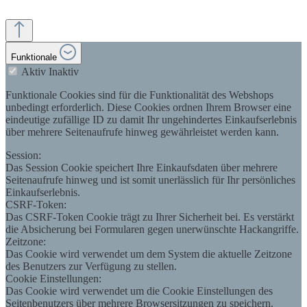
Funktionale
Aktiv
Inaktiv
Funktionale Cookies sind für die Funktionalität des Webshops
unbedingt erforderlich. Diese Cookies ordnen Ihrem Browser eine
eindeutige zufällige ID zu damit Ihr ungehindertes Einkaufserlebnis
über mehrere Seitenaufrufe hinweg gewährleistet werden kann.
Session:
Das Session Cookie speichert Ihre Einkaufsdaten über mehrere
Seitenaufrufe hinweg und ist somit unerlässlich für Ihr persönliches
Einkaufserlebnis.
CSRF-Token:
Das CSRF-Token Cookie trägt zu Ihrer Sicherheit bei. Es verstärkt
die Absicherung bei Formularen gegen unerwünschte Hackangriffe.
Zeitzone:
Das Cookie wird verwendet um dem System die aktuelle Zeitzone
des Benutzers zur Verfügung zu stellen.
Cookie Einstellungen:
Das Cookie wird verwendet um die Cookie Einstellungen des
Seitenbenutzers über mehrere Browsersitzungen zu speichern.