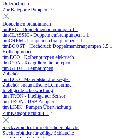
Unternehmen
Zur Kategorie Pumpen
Doppelmembranpumpen
timPRO - Doppelmembranpumpen 1:1
timCLASSIC - Doppelmembranpumpen 1:1
timCHEM - Doppelmembranpumpen 1:1
timBOOST - Hochdruck-Doppelmembranpumpen 3,5:1
Kolbenpumpen
tim ECO - Kolbenpumpen elektrisch
tim COA - Koaguliermittelpumpen
tim GLUE - Leimpumpen
Zubehör
tim ECO - Materialstaudruckregler
Zubehör pneumatische Leimpumpe
Intelligente Überwachung
tim TRON - Intelligenter Sensor
tim TRON - USB Adapter
tim LINK - Pumpen Überwachung
Zur Kategorie fluidFIT
Steckverbinder für metrische Schläuche
Steckverbinder für zöllige Schläuche