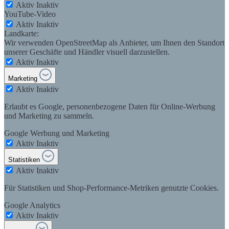
Aktiv
Inaktiv
YouTube-Video
Aktiv
Inaktiv
Landkarte:
Wir verwenden OpenStreetMap als Anbieter, um Ihnen den Standort
unserer Geschäfte und Händler visuell darzustellen.
Aktiv
Inaktiv
Marketing
Aktiv
Inaktiv
Erlaubt es Google, personenbezogene Daten für Online-Werbung
und Marketing zu sammeln.
Google Werbung und Marketing
Aktiv
Inaktiv
Statistiken
Aktiv
Inaktiv
Für Statistiken und Shop-Performance-Metriken genutzte Cookies.
Google Analytics
Aktiv
Inaktiv