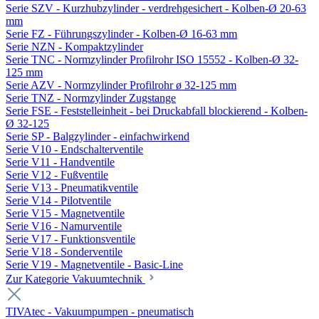
Serie SZV - Kurzhubzylinder - verdrehgesichert - Kolben-Ø 20-63
mm
Serie FZ - Führungszylinder - Kolben-Ø 16-63 mm
Serie NZN - Kompaktzylinder
Serie TNC - Normzylinder Profilrohr ISO 15552 - Kolben-Ø 32-
125 mm
Serie AZV - Normzylinder Profilrohr ø 32-125 mm
Serie TNZ - Normzylinder Zugstange
Serie FSE - Feststelleinheit - bei Druckabfall blockierend - Kolben-
Ø 32-125
Serie SP - Balgzylinder - einfachwirkend
Serie V10 - Endschalterventile
Serie V11 - Handventile
Serie V12 - Fußventile
Serie V13 - Pneumatikventile
Serie V14 - Pilotventile
Serie V15 - Magnetventile
Serie V16 - Namurventile
Serie V17 - Funktionsventile
Serie V18 - Sonderventile
Serie V19 - Magnetventile - Basic-Line
Zur Kategorie Vakuumtechnik
TIVAtec - Vakuumpumpen - pneumatisch