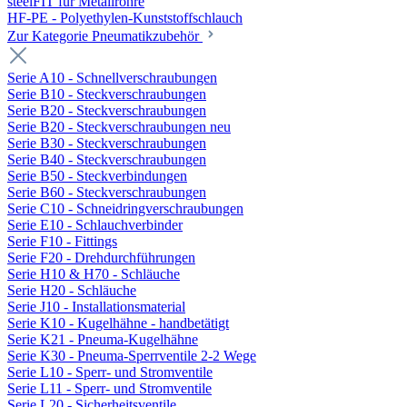
steelFIT für Metallrohre
HF-PE - Polyethylen-Kunststoffschlauch
Zur Kategorie Pneumatikzubehör
Serie A10 - Schnellverschraubungen
Serie B10 - Steckverschraubungen
Serie B20 - Steckverschraubungen
Serie B20 - Steckverschraubungen neu
Serie B30 - Steckverschraubungen
Serie B40 - Steckverschraubungen
Serie B50 - Steckverbindungen
Serie B60 - Steckverschraubungen
Serie C10 - Schneidringverschraubungen
Serie E10 - Schlauchverbinder
Serie F10 - Fittings
Serie F20 - Drehdurchführungen
Serie H10 & H70 - Schläuche
Serie H20 - Schläuche
Serie J10 - Installationsmaterial
Serie K10 - Kugelhähne - handbetätigt
Serie K21 - Pneuma-Kugelhähne
Serie K30 - Pneuma-Sperrventile 2-2 Wege
Serie L10 - Sperr- und Stromventile
Serie L11 - Sperr- und Stromventile
Serie L20 - Sicherheitsventile