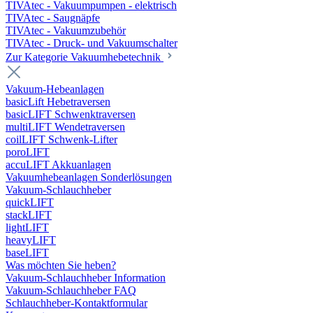
TIVAtec - Vakuumpumpen - elektrisch
TIVAtec - Saugnäpfe
TIVAtec - Vakuumzubehör
TIVAtec - Druck- und Vakuumschalter
Zur Kategorie Vakuumhebetechnik
Vakuum-Hebeanlagen
basicLift Hebetraversen
basicLIFT Schwenktraversen
multiLIFT Wendetraversen
coilLIFT Schwenk-Lifter
poroLIFT
accuLIFT Akkuanlagen
Vakuumhebeanlagen Sonderlösungen
Vakuum-Schlauchheber
quickLIFT
stackLIFT
lightLIFT
heavyLIFT
baseLIFT
Was möchten Sie heben?
Vakuum-Schlauchheber Information
Vakuum-Schlauchheber FAQ
Schlauchheber-Kontaktformular