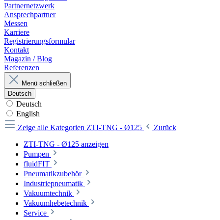
Partnernetzwerk
Ansprechpartner
Messen
Karriere
Registrierungsformular
Kontakt
Magazin / Blog
Referenzen
Menü schließen
Deutsch
Deutsch
English
Zeige alle Kategorien
ZTI-TNG - Ø125
Zurück
ZTI-TNG - Ø125 anzeigen
Pumpen
fluidFIT
Pneumatikzubehör
Industriepneumatik
Vakuumtechnik
Vakuumhebetechnik
Service