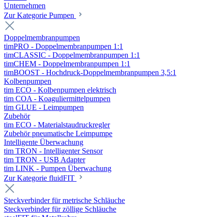
Unternehmen
Zur Kategorie Pumpen
Doppelmembranpumpen
timPRO - Doppelmembranpumpen 1:1
timCLASSIC - Doppelmembranpumpen 1:1
timCHEM - Doppelmembranpumpen 1:1
timBOOST - Hochdruck-Doppelmembranpumpen 3,5:1
Kolbenpumpen
tim ECO - Kolbenpumpen elektrisch
tim COA - Koaguliermittelpumpen
tim GLUE - Leimpumpen
Zubehör
tim ECO - Materialstaudruckregler
Zubehör pneumatische Leimpumpe
Intelligente Überwachung
tim TRON - Intelligenter Sensor
tim TRON - USB Adapter
tim LINK - Pumpen Überwachung
Zur Kategorie fluidFIT
Steckverbinder für metrische Schläuche
Steckverbinder für zöllige Schläuche