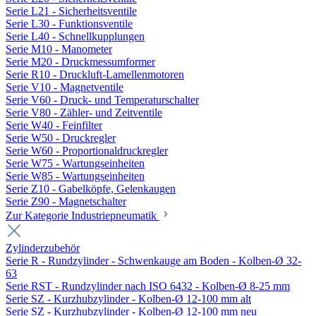
Serie L21 - Sicherheitsventile
Serie L30 - Funktionsventile
Serie L40 - Schnellkupplungen
Serie M10 - Manometer
Serie M20 - Druckmessumformer
Serie R10 - Druckluft-Lamellenmotoren
Serie V10 - Magnetventile
Serie V60 - Druck- und Temperaturschalter
Serie V80 - Zähler- und Zeitventile
Serie W40 - Feinfilter
Serie W50 - Druckregler
Serie W60 - Proportionaldruckregler
Serie W75 - Wartungseinheiten
Serie W85 - Wartungseinheiten
Serie Z10 - Gabelköpfe, Gelenkaugen
Serie Z90 - Magnetschalter
Zur Kategorie Industriepneumatik
Zylinderzubehör
Serie R - Rundzylinder - Schwenkauge am Boden - Kolben-Ø 32-
63
Serie RST - Rundzylinder nach ISO 6432 - Kolben-Ø 8-25 mm
Serie SZ - Kurzhubzylinder - Kolben-Ø 12-100 mm alt
Serie SZ - Kurzhubzylinder - Kolben-Ø 12-100 mm neu