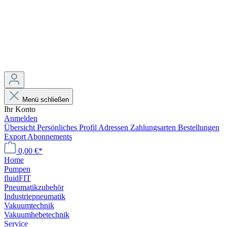
Menü schließen
Ihr Konto
Anmelden
Übersicht
Persönliches Profil
Adressen
Zahlungsarten
Bestellungen
Export
Abonnements
0,00 €*
Home
Pumpen
fluidFIT
Pneumatikzubehör
Industriepneumatik
Vakuumtechnik
Vakuumhebetechnik
Service