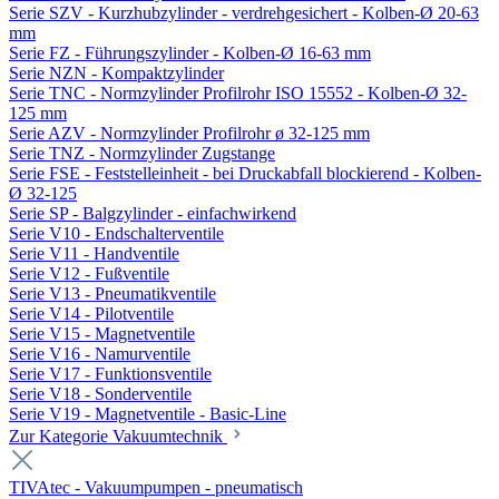
Serie SZV - Kurzhubzylinder - verdrehgesichert - Kolben-Ø 20-63
mm
Serie FZ - Führungszylinder - Kolben-Ø 16-63 mm
Serie NZN - Kompaktzylinder
Serie TNC - Normzylinder Profilrohr ISO 15552 - Kolben-Ø 32-
125 mm
Serie AZV - Normzylinder Profilrohr ø 32-125 mm
Serie TNZ - Normzylinder Zugstange
Serie FSE - Feststelleinheit - bei Druckabfall blockierend - Kolben-
Ø 32-125
Serie SP - Balgzylinder - einfachwirkend
Serie V10 - Endschalterventile
Serie V11 - Handventile
Serie V12 - Fußventile
Serie V13 - Pneumatikventile
Serie V14 - Pilotventile
Serie V15 - Magnetventile
Serie V16 - Namurventile
Serie V17 - Funktionsventile
Serie V18 - Sonderventile
Serie V19 - Magnetventile - Basic-Line
Zur Kategorie Vakuumtechnik
TIVAtec - Vakuumpumpen - pneumatisch