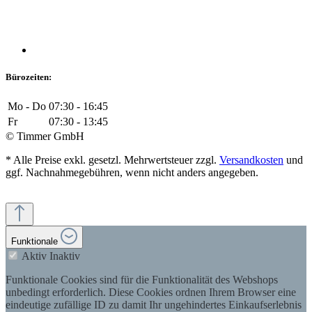
Bürozeiten:
Mo - Do
07:30 - 16:45
Fr
07:30 - 13:45
© Timmer GmbH
* Alle Preise exkl. gesetzl. Mehrwertsteuer zzgl.
Versandkosten
und
ggf. Nachnahmegebühren, wenn nicht anders angegeben.
Funktionale
Aktiv
Inaktiv
Funktionale Cookies sind für die Funktionalität des Webshops
unbedingt erforderlich. Diese Cookies ordnen Ihrem Browser eine
eindeutige zufällige ID zu damit Ihr ungehindertes Einkaufserlebnis