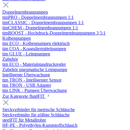
Doppelmembranpumpen
timPRO - Doppelmembranpumpen 1:1
timCLASSIC - Doppelmembranpumpen 1:1
timCHEM - Doppelmembranpumpen 1:1
timBOOST - Hochdruck-Doppelmembranpumpen 3,5:1
Kolbenpumpen
tim ECO - Kolbenpumpen elektrisch
tim COA - Koaguliermittelpumpen
tim GLUE - Leimpumpen
Zubehör
tim ECO - Materialstaudruckregler
Zubehör pneumatische Leimpumpe
Intelligente Überwachung
tim TRON - Intelligenter Sensor
tim TRON - USB Adapter
tim LINK - Pumpen Überwachung
Zur Kategorie fluidFIT
Steckverbinder für metrische Schläuche
Steckverbinder für zöllige Schläuche
steelFIT für Metallrohre
HF-PE - Polyethylen-Kunststoffschlauch