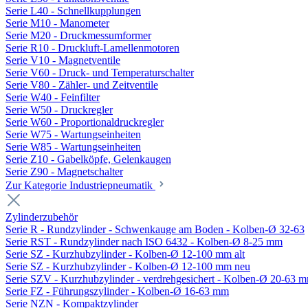
Serie L40 - Schnellkupplungen
Serie M10 - Manometer
Serie M20 - Druckmessumformer
Serie R10 - Druckluft-Lamellenmotoren
Serie V10 - Magnetventile
Serie V60 - Druck- und Temperaturschalter
Serie V80 - Zähler- und Zeitventile
Serie W40 - Feinfilter
Serie W50 - Druckregler
Serie W60 - Proportionaldruckregler
Serie W75 - Wartungseinheiten
Serie W85 - Wartungseinheiten
Serie Z10 - Gabelköpfe, Gelenkaugen
Serie Z90 - Magnetschalter
Zur Kategorie Industriepneumatik
Zylinderzubehör
Serie R - Rundzylinder - Schwenkauge am Boden - Kolben-Ø 32-63
Serie RST - Rundzylinder nach ISO 6432 - Kolben-Ø 8-25 mm
Serie SZ - Kurzhubzylinder - Kolben-Ø 12-100 mm alt
Serie SZ - Kurzhubzylinder - Kolben-Ø 12-100 mm neu
Serie SZV - Kurzhubzylinder - verdrehgesichert - Kolben-Ø 20-63 
Serie FZ - Führungszylinder - Kolben-Ø 16-63 mm
Serie NZN - Kompaktzylinder