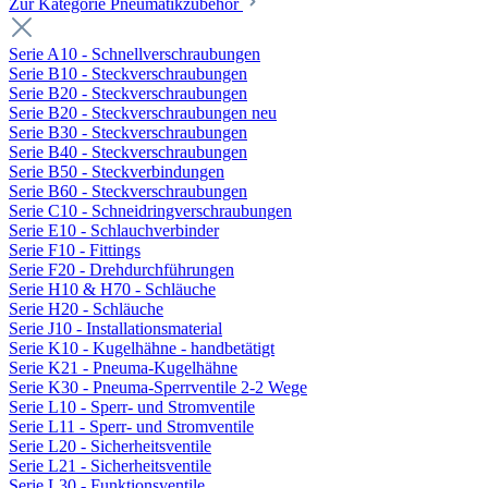
Zur Kategorie Pneumatikzubehör
Serie A10 - Schnellverschraubungen
Serie B10 - Steckverschraubungen
Serie B20 - Steckverschraubungen
Serie B20 - Steckverschraubungen neu
Serie B30 - Steckverschraubungen
Serie B40 - Steckverschraubungen
Serie B50 - Steckverbindungen
Serie B60 - Steckverschraubungen
Serie C10 - Schneidringverschraubungen
Serie E10 - Schlauchverbinder
Serie F10 - Fittings
Serie F20 - Drehdurchführungen
Serie H10 & H70 - Schläuche
Serie H20 - Schläuche
Serie J10 - Installationsmaterial
Serie K10 - Kugelhähne - handbetätigt
Serie K21 - Pneuma-Kugelhähne
Serie K30 - Pneuma-Sperrventile 2-2 Wege
Serie L10 - Sperr- und Stromventile
Serie L11 - Sperr- und Stromventile
Serie L20 - Sicherheitsventile
Serie L21 - Sicherheitsventile
Serie L30 - Funktionsventile