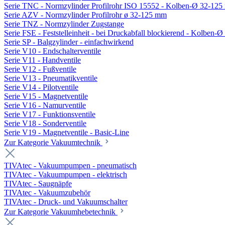
Serie TNC - Normzylinder Profilrohr ISO 15552 - Kolben-Ø 32-12
Serie AZV - Normzylinder Profilrohr ø 32-125 mm
Serie TNZ - Normzylinder Zugstange
Serie FSE - Feststelleinheit - bei Druckabfall blockierend - Kolben-
Serie SP - Balgzylinder - einfachwirkend
Serie V10 - Endschalterventile
Serie V11 - Handventile
Serie V12 - Fußventile
Serie V13 - Pneumatikventile
Serie V14 - Pilotventile
Serie V15 - Magnetventile
Serie V16 - Namurventile
Serie V17 - Funktionsventile
Serie V18 - Sonderventile
Serie V19 - Magnetventile - Basic-Line
Zur Kategorie Vakuumtechnik
TIVAtec - Vakuumpumpen - pneumatisch
TIVAtec - Vakuumpumpen - elektrisch
TIVAtec - Saugnäpfe
TIVAtec - Vakuumzubehör
TIVAtec - Druck- und Vakuumschalter
Zur Kategorie Vakuumhebetechnik