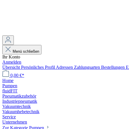
Menü schließen
Ihr Konto
Anmelden
Übersicht
Persönliches Profil
Adressen
Zahlungsarten
Bestellungen
E
0,00 €*
Home
Pumpen
fluidFIT
Pneumatikzubehör
Industriepneumatik
Vakuumtechnik
Vakuumhebetechnik
Service
Unternehmen
Zur Kategorie Pumpen