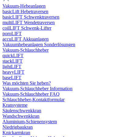
Vakuum-Hebeanlagen
basicLift Hebetraversen
basicLIFT Schwenktraversen
multiLIFT Wendetraversen
coilLIFT Schwenk-Lifter
poroLIFT
accuLIFT Akkuanlagen
Vakuumhebeanlagen Sonderlösungen
Vakuum-Schlauchheber
quickLIFT
stackLIFT
lightLIFT
heavyLIFT
baseLIFT
Was möchten Sie heben?
Vakuum-Schlauchheber Information
Vakuum-Schlauchheber FAQ
Schlauchheber-Kontaktformular
Kransysteme
Säulenschwenkkran
Wandschwenkkran
Aluminium-Schienensystem
Niedrigbaukran
Knickarmkran