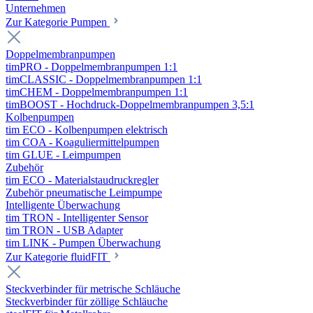
Unternehmen
Zur Kategorie Pumpen
Doppelmembranpumpen
timPRO - Doppelmembranpumpen 1:1
timCLASSIC - Doppelmembranpumpen 1:1
timCHEM - Doppelmembranpumpen 1:1
timBOOST - Hochdruck-Doppelmembranpumpen 3,5:1
Kolbenpumpen
tim ECO - Kolbenpumpen elektrisch
tim COA - Koaguliermittelpumpen
tim GLUE - Leimpumpen
Zubehör
tim ECO - Materialstaudruckregler
Zubehör pneumatische Leimpumpe
Intelligente Überwachung
tim TRON - Intelligenter Sensor
tim TRON - USB Adapter
tim LINK - Pumpen Überwachung
Zur Kategorie fluidFIT
Steckverbinder für metrische Schläuche
Steckverbinder für zöllige Schläuche