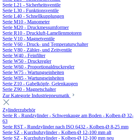
Serie L21 - Sicherheitsventile
Serie L30 - Funktionsventile
Serie L40 - Schnellkupplungen
Serie M10 - Manometer
Serie M20 - Druckmessumformer
Serie R10 - Druckluft-Lamellenmotoren
Serie V10 - Magnetventile
Serie V60 - Druck- und Temperaturschalter
Serie V80 - Zähler- und Zeitventile
Serie W40 - Feinfilter
Serie W50 - Druckregler
Serie W60 - Proportionaldruckregler
Serie W75 - Wartungseinheiten
Serie W85 - Wartungseinheiten
Serie Z10 - Gabelköpfe, Gelenkaugen
Serie Z90 - Magnetschalter
Zur Kategorie Industriepneumatik
Zylinderzubehör
Serie R - Rundzylinder - Schwenkauge am Boden - Kolben-Ø 32-
63
Serie RST - Rundzylinder nach ISO 6432 - Kolben-Ø 8-25 mm
Serie SZ - Kurzhubzylinder - Kolben-Ø 12-100 mm alt
Serie SZ - Kurzhubzylinder - Kolben-Ø 12-100 mm neu