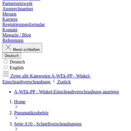
Partnernetzwerk
Ansprechpartner
Messen
Karriere
Registrierungsformular
Kontakt
Magazin / Blog
Referenzen
Menü schließen
Deutsch
Deutsch
English
Zeige alle Kategorien
A-WEk-PP - Winkel-
Einschraubverschraubung
Zurück
A-WEk-PP - Winkel-Einschraubverschraubung anzeigen
Home
Pneumatikzubehör
Serie A10 - Schnellverschraubungen