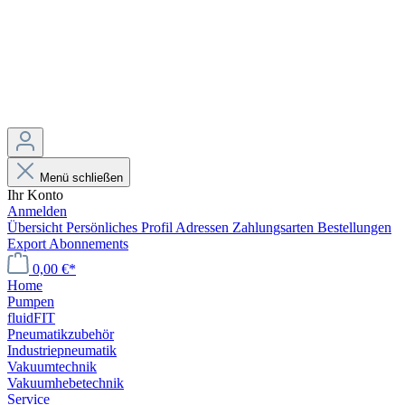
Menü schließen
Ihr Konto
Anmelden
Übersicht
Persönliches Profil
Adressen
Zahlungsarten
Bestellungen
Export
Abonnements
0,00 €*
Home
Pumpen
fluidFIT
Pneumatikzubehör
Industriepneumatik
Vakuumtechnik
Vakuumhebetechnik
Service