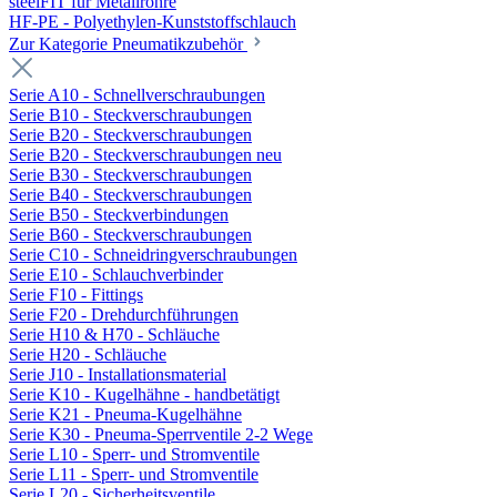
steelFIT für Metallrohre
HF-PE - Polyethylen-Kunststoffschlauch
Zur Kategorie Pneumatikzubehör
Serie A10 - Schnellverschraubungen
Serie B10 - Steckverschraubungen
Serie B20 - Steckverschraubungen
Serie B20 - Steckverschraubungen neu
Serie B30 - Steckverschraubungen
Serie B40 - Steckverschraubungen
Serie B50 - Steckverbindungen
Serie B60 - Steckverschraubungen
Serie C10 - Schneidringverschraubungen
Serie E10 - Schlauchverbinder
Serie F10 - Fittings
Serie F20 - Drehdurchführungen
Serie H10 & H70 - Schläuche
Serie H20 - Schläuche
Serie J10 - Installationsmaterial
Serie K10 - Kugelhähne - handbetätigt
Serie K21 - Pneuma-Kugelhähne
Serie K30 - Pneuma-Sperrventile 2-2 Wege
Serie L10 - Sperr- und Stromventile
Serie L11 - Sperr- und Stromventile
Serie L20 - Sicherheitsventile