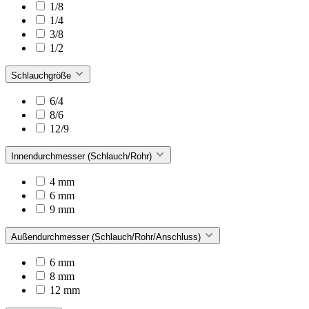
1/8
1/4
3/8
1/2
Schlauchgröße
6/4
8/6
12/9
Innendurchmesser (Schlauch/Rohr)
4 mm
6 mm
9 mm
Außendurchmesser (Schlauch/Rohr/Anschluss)
6 mm
8 mm
12 mm