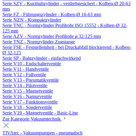
Serie SZV - Kurzhubzylinder - verdrehgesichert - Kolben-Ø 20-63
mm
Serie FZ - Führungszylinder - Kolben-Ø 16-63 mm
Serie NZN - Kompaktzylinder
Serie TNC - Normzylinder Profilrohr ISO 15552 - Kolben-Ø 32-
125 mm
Serie AZV - Normzylinder Profilrohr ø 32-125 mm
Serie TNZ - Normzylinder Zugstange
Serie FSE - Feststelleinheit - bei Druckabfall blockierend - Kolben-
Ø 32-125
Serie SP - Balgzylinder - einfachwirkend
Serie V10 - Endschalterventile
Serie V11 - Handventile
Serie V12 - Fußventile
Serie V13 - Pneumatikventile
Serie V14 - Pilotventile
Serie V15 - Magnetventile
Serie V16 - Namurventile
Serie V17 - Funktionsventile
Serie V18 - Sonderventile
Serie V19 - Magnetventile - Basic-Line
Zur Kategorie Vakuumtechnik
TIVAtec - Vakuumpumpen - pneumatisch