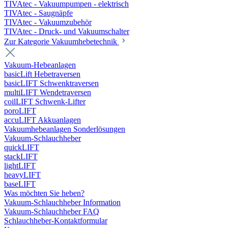
TIVAtec - Vakuumpumpen - elektrisch
TIVAtec - Saugnäpfe
TIVAtec - Vakuumzubehör
TIVAtec - Druck- und Vakuumschalter
Zur Kategorie Vakuumhebetechnik
Vakuum-Hebeanlagen
basicLift Hebetraversen
basicLIFT Schwenktraversen
multiLIFT Wendetraversen
coilLIFT Schwenk-Lifter
poroLIFT
accuLIFT Akkuanlagen
Vakuumhebeanlagen Sonderlösungen
Vakuum-Schlauchheber
quickLIFT
stackLIFT
lightLIFT
heavyLIFT
baseLIFT
Was möchten Sie heben?
Vakuum-Schlauchheber Information
Vakuum-Schlauchheber FAQ
Schlauchheber-Kontaktformular