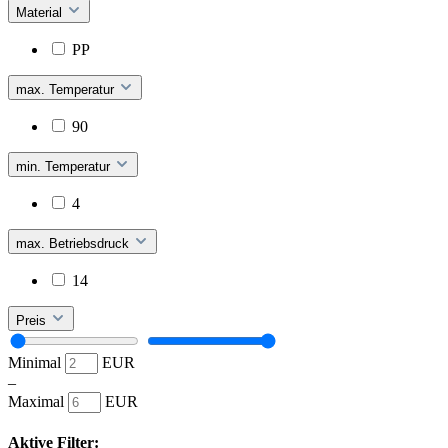
Material
PP
max. Temperatur
90
min. Temperatur
4
max. Betriebsdruck
14
Preis
Minimal
EUR
–
Maximal
EUR
Aktive Filter: