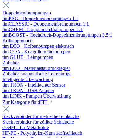
Doppelmembranpumpen
timPRO - Doppelmembranpumpen 1:1
timCLASSIC - Doppelmembranpumpen 1:1
timCHEM - Doppelmembranpumpen 1:1
timBOOST - Hochdruck-Doppelmembranpumpen 3,5:1
Kolbenpumpen
tim ECO - Kolbenpumpen elektrisch
tim COA - Koaguliermittelpumpen
tim GLUE - Leimpumpen
Zubehör
tim ECO - Materialstaudruckregler
Zubehör pneumatische Leimpumpe
Intelligente Überwachung
tim TRON - Intelligenter Sensor
tim TRON - USB Adapter
tim LINK - Pumpen Überwachung
Zur Kategorie fluidFIT
Steckverbinder für metrische Schläuche
Steckverbinder für zöllige Schläuche
steelFIT für Metallrohre
HF-PE - Polyethylen-Kunststoffschlauch