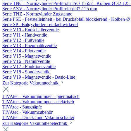
Serie TNC - Normzylinder Profilrohr ISO 15552 - Kolben-Ø 32-12
Serie AZV - Normzylinder Profilrohr ø 32-125 mm
Serie TNZ - Normzylinder Zugstange
Serie FSE - Feststelleinheit - bei Druckabfall blockierend - Kolben-
Serie SP - Balgzylinder - einfachwirkend
Serie V10 - Endschalterventile
Serie V11 - Handventile
Serie V12 - Fußventile
Serie V13 - Pneumatikventile
Serie V14 - Pilotventile
Serie V15 - Magnetventile
Serie V16 - Namurventile
Serie V17 - Funktionsventile
Serie V18 - Sonderventile
Serie V19 - Magnetventile - Basic-Line
Zur Kategorie Vakuumtechnik
TIVAtec - Vakuumpumpen - pneumatisch
TIVAtec - Vakuumpumpen - elektrisch
TIVAtec - Saugnäpfe
TIVAtec - Vakuumzubehör
TIVAtec - Druck- und Vakuumschalter
Zur Kategorie Vakuumhebetechnik