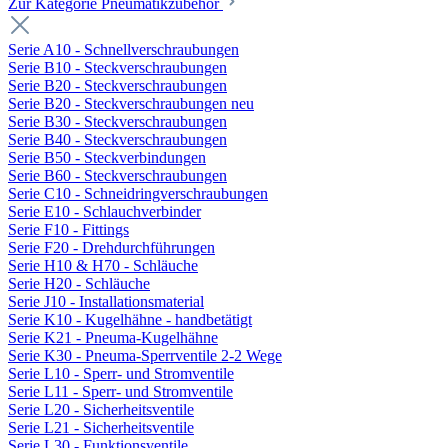
Zur Kategorie Pneumatikzubehör
Serie A10 - Schnellverschraubungen
Serie B10 - Steckverschraubungen
Serie B20 - Steckverschraubungen
Serie B20 - Steckverschraubungen neu
Serie B30 - Steckverschraubungen
Serie B40 - Steckverschraubungen
Serie B50 - Steckverbindungen
Serie B60 - Steckverschraubungen
Serie C10 - Schneidringverschraubungen
Serie E10 - Schlauchverbinder
Serie F10 - Fittings
Serie F20 - Drehdurchführungen
Serie H10 & H70 - Schläuche
Serie H20 - Schläuche
Serie J10 - Installationsmaterial
Serie K10 - Kugelhähne - handbetätigt
Serie K21 - Pneuma-Kugelhähne
Serie K30 - Pneuma-Sperrventile 2-2 Wege
Serie L10 - Sperr- und Stromventile
Serie L11 - Sperr- und Stromventile
Serie L20 - Sicherheitsventile
Serie L21 - Sicherheitsventile
Serie L30 - Funktionsventile