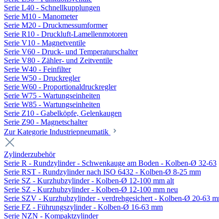
Serie L40 - Schnellkupplungen
Serie M10 - Manometer
Serie M20 - Druckmessumformer
Serie R10 - Druckluft-Lamellenmotoren
Serie V10 - Magnetventile
Serie V60 - Druck- und Temperaturschalter
Serie V80 - Zähler- und Zeitventile
Serie W40 - Feinfilter
Serie W50 - Druckregler
Serie W60 - Proportionaldruckregler
Serie W75 - Wartungseinheiten
Serie W85 - Wartungseinheiten
Serie Z10 - Gabelköpfe, Gelenkaugen
Serie Z90 - Magnetschalter
Zur Kategorie Industriepneumatik
Zylinderzubehör
Serie R - Rundzylinder - Schwenkauge am Boden - Kolben-Ø 32-63
Serie RST - Rundzylinder nach ISO 6432 - Kolben-Ø 8-25 mm
Serie SZ - Kurzhubzylinder - Kolben-Ø 12-100 mm alt
Serie SZ - Kurzhubzylinder - Kolben-Ø 12-100 mm neu
Serie SZV - Kurzhubzylinder - verdrehgesichert - Kolben-Ø 20-63 
Serie FZ - Führungszylinder - Kolben-Ø 16-63 mm
Serie NZN - Kompaktzylinder