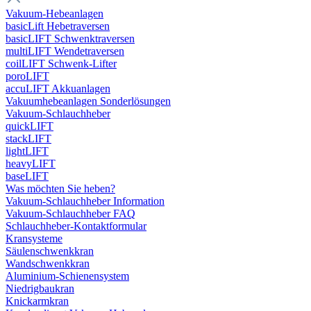
Vakuum-Hebeanlagen
basicLift Hebetraversen
basicLIFT Schwenktraversen
multiLIFT Wendetraversen
coilLIFT Schwenk-Lifter
poroLIFT
accuLIFT Akkuanlagen
Vakuumhebeanlagen Sonderlösungen
Vakuum-Schlauchheber
quickLIFT
stackLIFT
lightLIFT
heavyLIFT
baseLIFT
Was möchten Sie heben?
Vakuum-Schlauchheber Information
Vakuum-Schlauchheber FAQ
Schlauchheber-Kontaktformular
Kransysteme
Säulenschwenkkran
Wandschwenkkran
Aluminium-Schienensystem
Niedrigbaukran
Knickarmkran