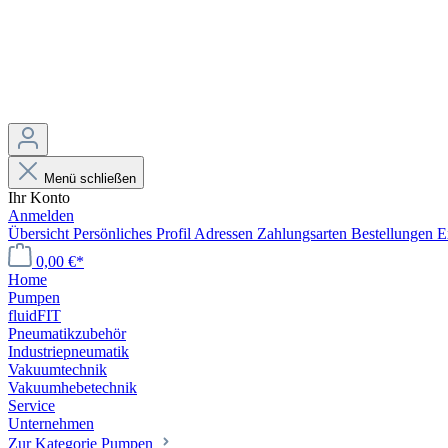
Menü schließen
Ihr Konto
Anmelden
Übersicht
Persönliches Profil
Adressen
Zahlungsarten
Bestellungen
E
0,00 €*
Home
Pumpen
fluidFIT
Pneumatikzubehör
Industriepneumatik
Vakuumtechnik
Vakuumhebetechnik
Service
Unternehmen
Zur Kategorie Pumpen