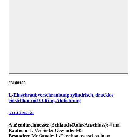
03180088
L-Einschraubverschraubung zylindrisch, drucklos
einstellbar mit O-Ring-Abdichtung
B-LEd-4-M5-KU
Außendurchmesser (Schlauch/Rohr/Anschluss):
4 mm
Bauform:
L-Verbinder
Gewinde:
M5
Besondere Merkmale:
L-Einschraubverschraubung