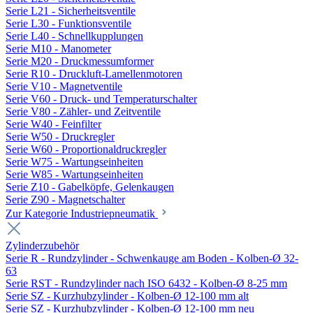
Serie L21 - Sicherheitsventile
Serie L30 - Funktionsventile
Serie L40 - Schnellkupplungen
Serie M10 - Manometer
Serie M20 - Druckmessumformer
Serie R10 - Druckluft-Lamellenmotoren
Serie V10 - Magnetventile
Serie V60 - Druck- und Temperaturschalter
Serie V80 - Zähler- und Zeitventile
Serie W40 - Feinfilter
Serie W50 - Druckregler
Serie W60 - Proportionaldruckregler
Serie W75 - Wartungseinheiten
Serie W85 - Wartungseinheiten
Serie Z10 - Gabelköpfe, Gelenkaugen
Serie Z90 - Magnetschalter
Zur Kategorie Industriepneumatik
Zylinderzubehör
Serie R - Rundzylinder - Schwenkauge am Boden - Kolben-Ø 32-
63
Serie RST - Rundzylinder nach ISO 6432 - Kolben-Ø 8-25 mm
Serie SZ - Kurzhubzylinder - Kolben-Ø 12-100 mm alt
Serie SZ - Kurzhubzylinder - Kolben-Ø 12-100 mm neu