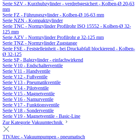
Serie SZV - Kurzhubzylinder - verdrehgesichert - Kolben-Ø 20-63
mm
Serie FZ - Führungszylinder - Kolben-Ø 16-63 mm
Serie NZN - Kompaktzylinder
Serie TNC - Normzylinder Profilrohr ISO 15552 - Kolben-Ø 32-
125 mm
Serie AZV - Normzylinder Profilrohr ø 32-125 mm
Serie TNZ - Normzylinder Zugstange
Serie FSE - Feststelleinheit - bei Druckabfall blockierend - Kolben-
Ø 32-125
Serie SP - Balgzylinder - einfachwirkend
Serie V10 - Endschalterventile
Serie V11 - Handventile
Serie V12 - Fußventile
Serie V13 - Pneumatikventile
Serie V14 - Pilotventile
Serie V15 - Magnetventile
Serie V16 - Namurventile
Serie V17 - Funktionsventile
Serie V18 - Sonderventile
Serie V19 - Magnetventile - Basic-Line
Zur Kategorie Vakuumtechnik
TIVAtec - Vakuumpumpen - pneumatisch