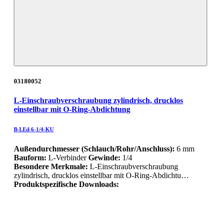
03180052
L-Einschraubverschraubung zylindrisch, drucklos
einstellbar mit O-Ring-Abdichtung
B-LEd-6-1/4-KU
Außendurchmesser (Schlauch/Rohr/Anschluss):
6 mm
Bauform:
L-Verbinder
Gewinde:
1/4
Besondere Merkmale:
L-Einschraubverschraubung
zylindrisch, drucklos einstellbar mit O-Ring-Abdichtu…
Produktspezifische Downloads: