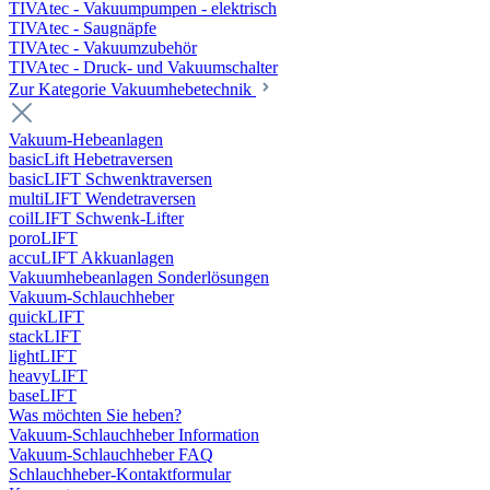
TIVAtec - Vakuumpumpen - elektrisch
TIVAtec - Saugnäpfe
TIVAtec - Vakuumzubehör
TIVAtec - Druck- und Vakuumschalter
Zur Kategorie Vakuumhebetechnik
Vakuum-Hebeanlagen
basicLift Hebetraversen
basicLIFT Schwenktraversen
multiLIFT Wendetraversen
coilLIFT Schwenk-Lifter
poroLIFT
accuLIFT Akkuanlagen
Vakuumhebeanlagen Sonderlösungen
Vakuum-Schlauchheber
quickLIFT
stackLIFT
lightLIFT
heavyLIFT
baseLIFT
Was möchten Sie heben?
Vakuum-Schlauchheber Information
Vakuum-Schlauchheber FAQ
Schlauchheber-Kontaktformular