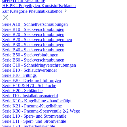
steelFIT für Metallrohre
HF-PE - Polyethylen-Kunststoffschlauch
Zur Kategorie Pneumatikzubehör
Serie A10 - Schnellverschraubungen
Serie B10 - Steckverschraubungen
Serie B20 - Steckverschraubungen
Serie B20 - Steckverschraubungen neu
Serie B30 - Steckverschraubungen
Serie B40 - Steckverschraubungen
Serie B50 - Steckverbindungen
Serie B60 - Steckverschraubungen
Serie C10 - Schneidringverschraubungen
Serie E10 - Schlauchverbinder
Serie F10 - Fittings
Serie F20 - Drehdurchführungen
Serie H10 & H70 - Schläuche
Serie H20 - Schläuche
Serie J10 - Installationsmaterial
Serie K10 - Kugelhähne - handbetätigt
Serie K21 - Pneuma-Kugelhähne
Serie K30 - Pneuma-Sperrventile 2-2 Wege
Serie L10 - Sperr- und Stromventile
Serie L11 - Sperr- und Stromventile
Serie L20 - Sicherheitsventile