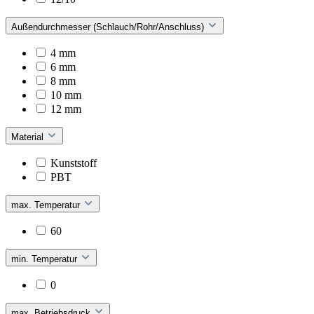
Außendurchmesser (Schlauch/Rohr/Anschluss)
4 mm
6 mm
8 mm
10 mm
12 mm
Material
Kunststoff
PBT
max. Temperatur
60
min. Temperatur
0
max. Betriebsdruck