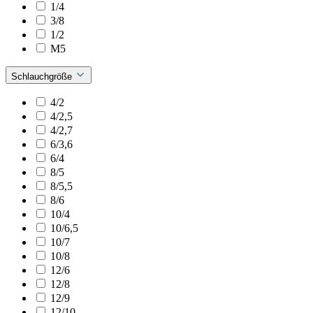
1/4
3/8
1/2
M5
Schlauchgröße
4/2
4/2,5
4/2,7
6/3,6
6/4
8/5
8/5,5
8/6
10/4
10/6,5
10/7
10/8
12/6
12/8
12/9
12/10