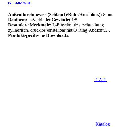
B-LEd-8-1/8-KU
Außendurchmesser (Schlauch/Rohr/Anschluss):
8 mm
Bauform:
L-Verbinder
Gewinde:
1/8
Besondere Merkmale:
L-Einschraubverschraubung
zylindrisch, drucklos einstellbar mit O-Ring-Abdichtu…
Produktspezifische Downloads:
CAD
Katalog