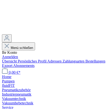
Menü schließen
Ihr Konto
Anmelden
Übersicht
Persönliches Profil
Adressen
Zahlungsarten
Bestellungen
Export
Abonnements
0,00 €*
Home
Pumpen
fluidFIT
Pneumatikzubehör
Industriepneumatik
Vakuumtechnik
Vakuumhebetechnik
Service