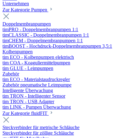
Unternehmen
Zur Kategorie Pumpen
Doppelmembranpumpen
timPRO - Doppelmembranpumpen 1:1
timCLASSIC - Doppelmembranpumpen 1:1
timCHEM - Doppelmembranpumpen 1:1
timBOOST - Hochdruck-Doppelmembranpumpen 3,5:1
Kolbenpumpen
tim ECO - Kolbenpumpen elektrisch
tim COA - Koaguliermittelpumpen
tim GLUE - Leimpumpen
Zubehör
tim ECO - Materialstaudruckregler
Zubehör pneumatische Leimpumpe
Intelligente Überwachung
tim TRON - Intelligenter Sensor
tim TRON - USB Adapter
tim LINK - Pumpen Überwachung
Zur Kategorie fluidFIT
Steckverbinder für metrische Schläuche
Steckverbinder für zöllige Schläuche