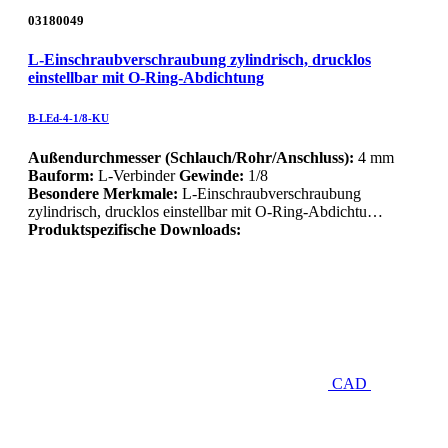
03180049
L-Einschraubverschraubung zylindrisch, drucklos
einstellbar mit O-Ring-Abdichtung
B-LEd-4-1/8-KU
Außendurchmesser (Schlauch/Rohr/Anschluss):
4 mm
Bauform:
L-Verbinder
Gewinde:
1/8
Besondere Merkmale:
L-Einschraubverschraubung
zylindrisch, drucklos einstellbar mit O-Ring-Abdichtu…
Produktspezifische Downloads:
CAD