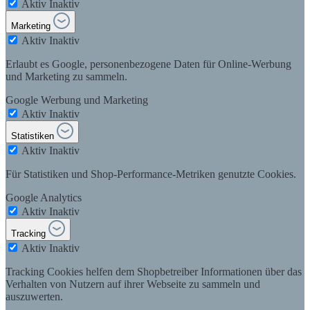
Aktiv
Inaktiv
Marketing
Aktiv
Inaktiv
Erlaubt es Google, personenbezogene Daten für Online-Werbung
und Marketing zu sammeln.
Google Werbung und Marketing
Aktiv
Inaktiv
Statistiken
Aktiv
Inaktiv
Für Statistiken und Shop-Performance-Metriken genutzte Cookies.
Google Analytics
Aktiv
Inaktiv
Tracking
Aktiv
Inaktiv
Tracking Cookies helfen dem Shopbetreiber Informationen über das
Verhalten von Nutzern auf ihrer Webseite zu sammeln und
auszuwerten.