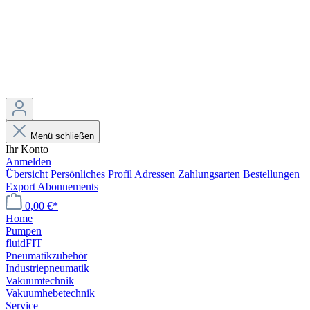
Menü schließen
Ihr Konto
Anmelden
Übersicht
Persönliches Profil
Adressen
Zahlungsarten
Bestellungen
Export
Abonnements
0,00 €*
Home
Pumpen
fluidFIT
Pneumatikzubehör
Industriepneumatik
Vakuumtechnik
Vakuumhebetechnik
Service