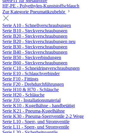
steelFIT für Metallrohre
HF-PE - Polyethylen-Kunststoffschlauch
Zur Kategorie Pneumatikzubehör
Serie A10 - Schnellverschraubungen
Serie B10 - Steckverschraubungen
Serie B20 - Steckverschraubungen
Serie B20 - Steckverschraubungen neu
Serie B30 - Steckverschraubungen
Serie B40 - Steckverschraubungen
Serie B50 - Steckverbindungen
Serie B60 - Steckverschraubungen
Serie C10 - Schneidringverschraubungen
Serie E10 - Schlauchverbinder
Serie F10 - Fittings
Serie F20 - Drehdurchführungen
Serie H10 & H70 - Schläuche
Serie H20 - Schläuche
Serie J10 - Installationsmaterial
Serie K10 - Kugelhähne - handbetätigt
Serie K21 - Pneuma-Kugelhähne
Serie K30 - Pneuma-Sperrventile 2-2 Wege
Serie L10 - Sperr- und Stromventile
Serie L11 - Sperr- und Stromventile
Serie L20 - Sicherheitsventile