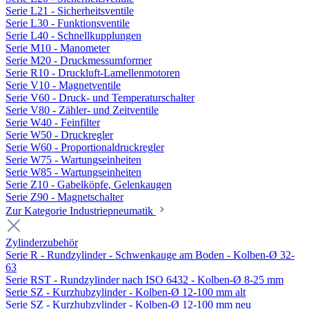
Serie L21 - Sicherheitsventile
Serie L30 - Funktionsventile
Serie L40 - Schnellkupplungen
Serie M10 - Manometer
Serie M20 - Druckmessumformer
Serie R10 - Druckluft-Lamellenmotoren
Serie V10 - Magnetventile
Serie V60 - Druck- und Temperaturschalter
Serie V80 - Zähler- und Zeitventile
Serie W40 - Feinfilter
Serie W50 - Druckregler
Serie W60 - Proportionaldruckregler
Serie W75 - Wartungseinheiten
Serie W85 - Wartungseinheiten
Serie Z10 - Gabelköpfe, Gelenkaugen
Serie Z90 - Magnetschalter
Zur Kategorie Industriepneumatik
Zylinderzubehör
Serie R - Rundzylinder - Schwenkauge am Boden - Kolben-Ø 32-
63
Serie RST - Rundzylinder nach ISO 6432 - Kolben-Ø 8-25 mm
Serie SZ - Kurzhubzylinder - Kolben-Ø 12-100 mm alt
Serie SZ - Kurzhubzylinder - Kolben-Ø 12-100 mm neu