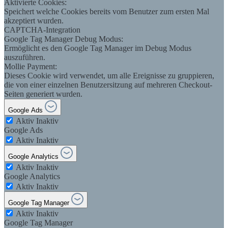
Aktivierte Cookies:
Speichert welche Cookies bereits vom Benutzer zum ersten Mal
akzeptiert wurden.
CAPTCHA-Integration
Google Tag Manager Debug Modus:
Ermöglicht es den Google Tag Manager im Debug Modus
auszuführen.
Mollie Payment:
Dieses Cookie wird verwendet, um alle Ereignisse zu gruppieren,
die von einer einzelnen Benutzersitzung auf mehreren Checkout-
Seiten generiert wurden.
Google Ads
Aktiv
Inaktiv
Google Ads
Aktiv
Inaktiv
Google Analytics
Aktiv
Inaktiv
Google Analytics
Aktiv
Inaktiv
Google Tag Manager
Aktiv
Inaktiv
Google Tag Manager