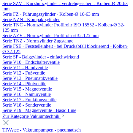
Serie SZV - Kurzhubzylinder - verdrehgesichert - Kolben-Ø 20-63
mm
Serie FZ - Führungszylinder - Kolben-Ø 16-63 mm
Serie NZN - Kompaktzylinder
Serie TNC - Normzylinder Profilrohr ISO 15552 - Kolben-Ø 32-
125 mm
Serie AZV - Normzylinder Profilrohr ø 32-125 mm
Serie TNZ - Normzylinder Zugstange
Serie FSE - Feststelleinheit - bei Druckabfall blockierend - Kolben-
Ø 32-125
Serie SP - Balgzylinder - einfachwirkend
Serie V10 - Endschalterventile
Serie V11 - Handventile
Serie V12 - Fußventile
Serie V13 - Pneumatikventile
Serie V14 - Pilotventile
Serie V15 - Magnetventile
Serie V16 - Namurventile
Serie V17 - Funktionsventile
Serie V18 - Sonderventile
Serie V19 - Magnetventile - Basic-Line
Zur Kategorie Vakuumtechnik
TIVAtec - Vakuumpumpen - pneumatisch