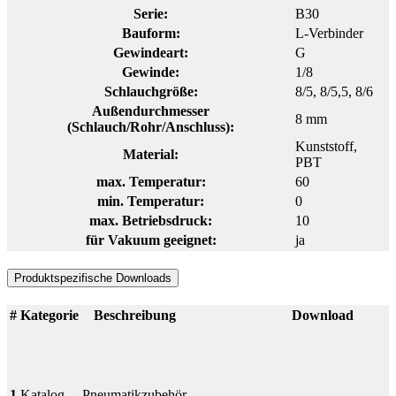
Serie:
B30
Bauform:
L-Verbinder
Gewindeart:
G
Gewinde:
1/8
Schlauchgröße:
8/5
, 8/5,5
, 8/6
Außendurchmesser
8 mm
(Schlauch/Rohr/Anschluss):
Kunststoff
,
Material:
PBT
max. Temperatur:
60
min. Temperatur:
0
max. Betriebsdruck:
10
für Vakuum geeignet:
ja
Produktspezifische Downloads
#
Kategorie
Beschreibung
Download
1
Katalog
Pneumatikzubehör