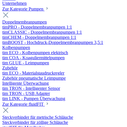
Unternehmen
Zur Kategorie Pumpen
Doppelmembranpumpen
timPRO - Doppelmembranpumpen 1:1
timCLASSIC - Doppelmembranpumpen 1:1
timCHEM - Doppelmembranpumpen 1:1
timBOOST - Hochdruck-Doppelmembranpumpen 3,5:1
Kolbenpumpen
tim ECO - Kolbenpumpen elektrisch
tim COA - Koaguliermittelpumpen
tim GLUE - Leimpumpen
Zubehör
tim ECO - Materialstaudruckregler
Zubehör pneumatische Leimpumpe
Intelligente Überwachung
tim TRON - Intelligenter Sensor
tim TRON - USB Adapter
tim LINK - Pumpen Überwachung
Zur Kategorie fluidFIT
Steckverbinder für metrische Schläuche
Steckverbinder für zöllige Schläuche