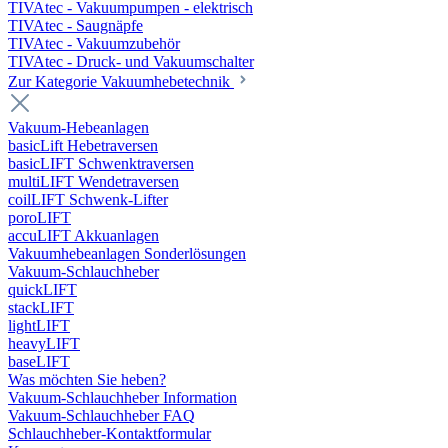
TIVAtec - Vakuumpumpen - elektrisch
TIVAtec - Saugnäpfe
TIVAtec - Vakuumzubehör
TIVAtec - Druck- und Vakuumschalter
Zur Kategorie Vakuumhebetechnik
Vakuum-Hebeanlagen
basicLift Hebetraversen
basicLIFT Schwenktraversen
multiLIFT Wendetraversen
coilLIFT Schwenk-Lifter
poroLIFT
accuLIFT Akkuanlagen
Vakuumhebeanlagen Sonderlösungen
Vakuum-Schlauchheber
quickLIFT
stackLIFT
lightLIFT
heavyLIFT
baseLIFT
Was möchten Sie heben?
Vakuum-Schlauchheber Information
Vakuum-Schlauchheber FAQ
Schlauchheber-Kontaktformular